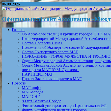
06.08.2026
Официальный сайт Ассоциации «Между
Главная
Об Ассамблее столиц и крупных городов СНГ (МА
План мероприятий Международной Ассамблеи столи
Состав Правления МАГ
Положение об Экспертном совете Международной 
Состав Экспертного совета МАГ
ПОЛОЖЕНИЕ «ГОРОД МУЖЕСТВА И ТРУДОВОЙ 
Орден Международной Ассамблеи столиц и крупных
Орден Международной Ассамблеи столиц и крупных
президента МАГ Ю.М. Лужкова»
ПАРТНЕРЫ МАГ
Проект Заявления о приеме в МАГ
Новости
МАГ-инфо
МАГ-города
МАГ-СНГ
80 лет Великой Победе
Финансовый университет при Правительстве РФ
Форум устойчивого развития городов