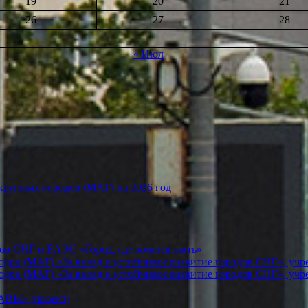
19
20
21
26
27
28
« Июл
рупных городов (МАГ) на 2026 год
ов СНГ и ЕАЭС «Город, где хочется жить»
ов (МАГ) «За вклад в устойчивое развитие городов СНГ», учр
ов (МАГ) «За вклад в устойчивое развитие городов СНГ», учр
Ы» (проект)