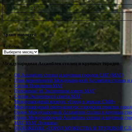
17
18
24
25
31
Архив новостей
Архивы
Международная Ассамблея столиц и крупных городов
Об Ассамблее столиц и крупных городов СНГ (МАГ)
План мероприятий Международной Ассамблеи столиц и к
Состав Правления МАГ
Положение об Экспертном совете МАГ
Состав Экспертного совета МАГ
Международный конкурс «Город в зеркале СМИ»
Международный смотр-конкурс городских практик город
Орден Международной Ассамблеи столиц и крупных город
Орден Международной Ассамблеи столиц и крупных город
МАГ Ю.М. Лужкова»
ПОЛОЖЕНИЕ «ГОРОД МУЖЕСТВА И ТРУДОВОЙ СЛАВ