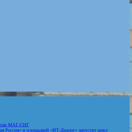
стан
МАГ-СНГ
 Россия» и площадкой «ИТ-Диалог» запустит цикл