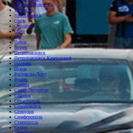
Нижний Новгород
Николаев
Новосибирск
Омск
Оренбург
Орел
Ош
Пенза
Пермь
Петропавловск
Петропавловск-Камчатский
Полтава
Псков
Ростов-на-Дону
Рязань
Самара
Санкт-Петербург
Саратов
Севастополь
Североморск
Серпухов
Симферополь
Ставрополь
Сухум
Таганрог