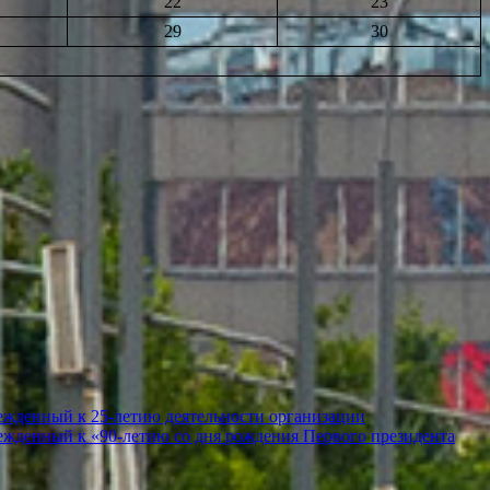
22
23
29
30
ежденный к 25-летию деятельности организации
ежденный к «90-летию со дня рождения Первого президента