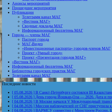
Анонсы мероприятий
Прошедшие мероприятия
Публикации
Телеграмм канал МАГ
«Вестник МАГ»
Сводные доклады МАГ
Информационный бюллетень МАГ
Города — члены МАГ
Паспорт города
МАГ-Видео
«Инвестиционные паспорта» городов-членов МАГ
Проект «Умный город»
Проект «Презентация городов МАГ»
«Вестник МАГ»
Информационный бюллетень МАГ
Библиотека городских практик МАГ
Телеграмм канал МАГ
Последние новости
[ 05.08.2026 ]
В Санкт-Петербурге состоялся III Казахст
[ 05.08.2026 ]
День города Йошкар-Ола — 2026. Дата и п
[ 04.08.2026 ]
В Москве начался V Международный тран
[ 04.08.2026 ]
Миссия наблюдателей от СНГ приступила к
[ 04.08.2026 ]
ВАРМСУ совместно с Минстроем России, Ц