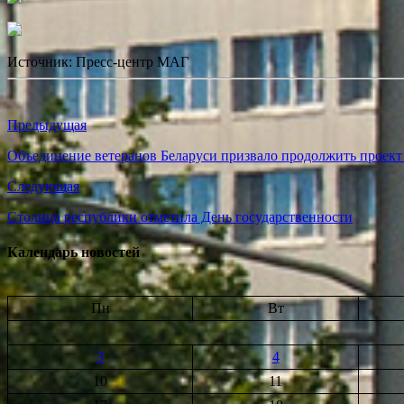
Источник: Пресс-центр МАГ
Предыдущая
Объединение ветеранов Беларуси призвало продолжить проект
Следующая
Столица республики отметила День государственности
Календарь новостей
Пн
Вт
3
4
10
11