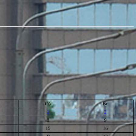
Сб
Вс
1
2
8
9
15
16