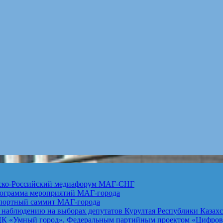
анско-Российский медиафорум
МАГ-СНГ
рограмма мероприятий
МАГ-города
спортный саммит
МАГ-города
 наблюдению на выборах депутатов Курултая Республики Казах
К «Умный город», Федеральным партийным проектом «Цифровая