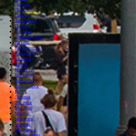
Донецк
Душанбе
Ереван
Запорожье
Ижевск
Иркутск
Йошкар-Ола
Казань
Калининград
Караганда
Кашира
Киров
Кокшетау
Костанай
Кострома
Красноярск
Курск
Липецк
Луганск
Магадан
Минск
Могилев
Москва
Мурманск
Нарьян-Мар