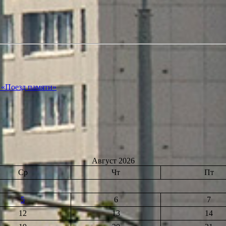
 «Поезд памяти»
Август 2026
Ср
Чт
Пт
5
6
7
12
13
14