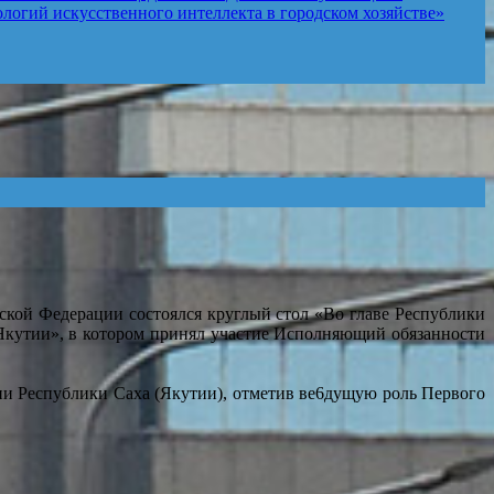
логий искусственного интеллекта в городском хозяйстве»
йской Федерации состоялся круглый стол «Во главе Республики
 Якутии», в котором принял участие Исполняющий обязанности
и Республики Саха (Якутии), отметив ве6дущую роль Первого