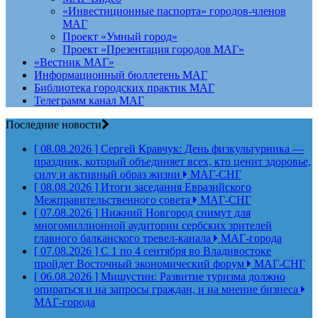
«Инвестиционные паспорта» городов-членов
МАГ
Проект «Умный город»
Проект «Презентация городов МАГ»
«Вестник МАГ»
Информационный бюллетень МАГ
Библиотека городских практик МАГ
Телеграмм канал МАГ
Последние новости
[ 08.08.2026 ]
Сергей Кравчук: День физкультурника —
праздник, который объединяет всех, кто ценит здоровье,
силу и активный образ жизни
МАГ-СНГ
[ 08.08.2026 ]
Итоги заседания Евразийского
Межправительственного совета
МАГ-СНГ
[ 07.08.2026 ]
Нижний Новгород снимут для
многомиллионной аудитории сербских зрителей
главного балканского тревел-канала
МАГ-города
[ 07.08.2026 ]
С 1 по 4 сентября во Владивостоке
пройдет Восточный экономический форум
МАГ-СНГ
[ 06.08.2026 ]
Мишустин: Развитие туризма должно
опираться и на запросы граждан, и на мнение бизнеса
МАГ-города