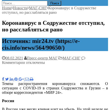
Найти:
Home
Новости
МАГ-СНГ
Коронавирус в Содружестве
отступил, но расслабляться рано
Коронавирус в Содружестве отступил,
но расслабляться рано
Источник: mir24.tv (https://e-
cis.info/news/564/90650/)
08.02.2021
Пресс-центр МАГ
МАГ-СНГ
к
Комментарии
отключены
записи
Коронавирус
в
Содружестве
Темпы распространения коронавируса снижаются. О
отступил,
ситуации с COVID-19 в странах Содружества и Грузии – в
но
обзоре корреспондентов «МИР 24».
расслабляться
рано
Россия
В России уже месяц кривая идет на убыль. На этой неделе не