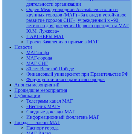
деятельности организации
Орден Международной Ассамблеи столиц и
крупных городов (МАГ) «За вклад в устойчивое
развитие городов СНГ», учрежденный к «90-
летию со дня рождения Первого президента МАГ
Ю.М. Лужкова»
ПАРТНЕРЫ МАГ
Проект Заявления о приеме в МАГ
Новости
МАГ-инфо
МАГ-города
МАГ-СНГ
80 лет Великой Победе
Финансовый университет при Правительстве РФ
Форум устойчивого развития городов
Анонсы мероприятий
Прошедшие мероприятия
Публикации
Телеграмм канал МАГ
«Вестник МАГ»
Сводные доклады МАГ
Информационный бюллетень МАГ
Города — члены МАГ
Паспорт города
МАГ-Видео