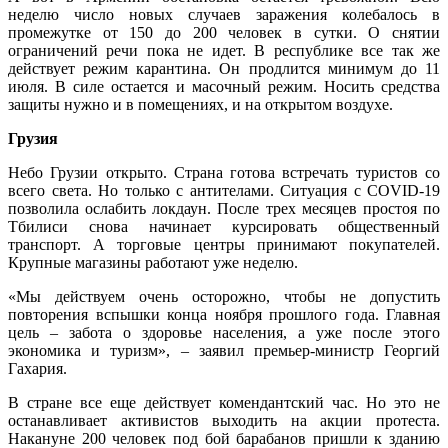
неделю число новых случаев заражения колебалось в
промежутке от 150 до 200 человек в сутки. О снятии
ограничений речи пока не идет. В республике все так же
действует режим карантина. Он продлится минимум до 11
июля. В силе остается и масочный режим. Носить средства
защиты нужно и в помещениях, и на открытом воздухе.
Грузия
Небо Грузии открыто. Страна готова встречать туристов со
всего света. Но только с антителами. Ситуация с COVID-19
позволила ослабить локдаун. После трех месяцев простоя по
Тбилиси снова начинает курсировать общественный
транспорт. А торговые центры принимают покупателей.
Крупные магазины работают уже неделю.
«Мы действуем очень осторожно, чтобы не допустить
повторения вспышки конца ноября прошлого года. Главная
цель – забота о здоровье населения, а уже после этого
экономика и туризм», – заявил премьер-министр Георгий
Гахария.
В стране все еще действует комендантский час. Но это не
останавливает активистов выходить на акции протеста.
Накануне 200 человек под бой барабанов пришли к зданию