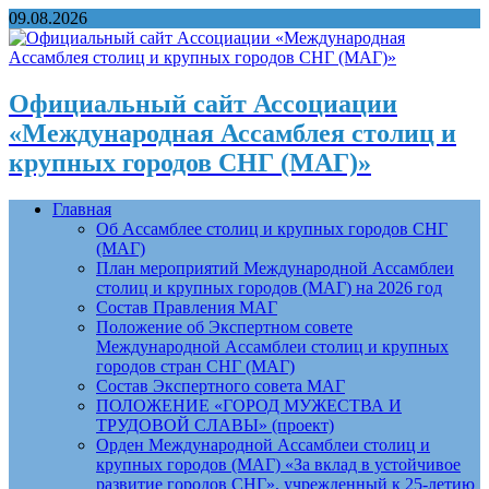
09.08.2026
Официальный сайт Ассоциации
«Международная Ассамблея столиц и
крупных городов СНГ (МАГ)»
Главная
Об Ассамблее столиц и крупных городов СНГ
(МАГ)
План мероприятий Международной Ассамблеи
столиц и крупных городов (МАГ) на 2026 год
Состав Правления МАГ
Положение об Экспертном совете
Международной Ассамблеи столиц и крупных
городов стран СНГ (МАГ)
Состав Экспертного совета МАГ
ПОЛОЖЕНИЕ «ГОРОД МУЖЕСТВА И
ТРУДОВОЙ СЛАВЫ» (проект)
Орден Международной Ассамблеи столиц и
крупных городов (МАГ) «За вклад в устойчивое
развитие городов СНГ», учрежденный к 25-летию