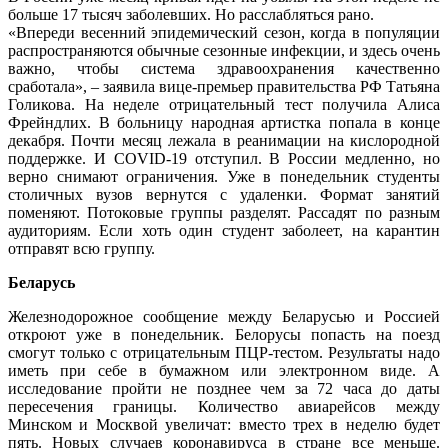
больше 17 тысяч заболевших. Но расслабляться рано.
«Впереди весенний эпидемический сезон, когда в популяции
распространяются обычные сезонные инфекции, и здесь очень
важно, чтобы система здравоохранения качественно
сработала», – заявила вице-премьер правительства РФ Татьяна
Голикова. На неделе отрицательный тест получила Алиса
Фрейндлих. В больницу народная артистка попала в конце
декабря. Почти месяц лежала в реанимации на кислородной
поддержке. И COVID-19 отступил. В России медленно, но
верно снимают ограничения. Уже в понедельник студенты
столичных вузов вернутся с удаленки. Формат занятий
поменяют. Потоковые группы разделят. Рассадят по разным
аудиториям. Если хоть один студент заболеет, на карантин
отправят всю группу.
Беларусь
Железнодорожное сообщение между Беларусью и Россией
откроют уже в понедельник. Белорусы попасть на поезд
смогут только с отрицательным ПЦР-тестом. Результаты надо
иметь при себе в бумажном или электронном виде. А
исследование пройти не позднее чем за 72 часа до даты
пересечения границы. Количество авиарейсов между
Минском и Москвой увеличат: вместо трех в неделю будет
пять. Новых случаев коронавируса в стране все меньше.