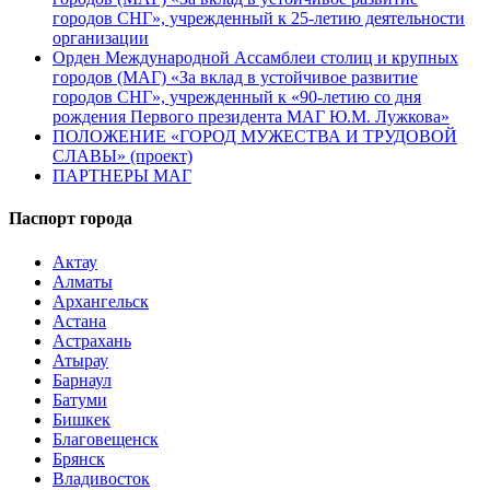
городов СНГ», учрежденный к 25-летию деятельности
организации
Орден Международной Ассамблеи столиц и крупных
городов (МАГ) «За вклад в устойчивое развитие
городов СНГ», учрежденный к «90-летию со дня
рождения Первого президента МАГ Ю.М. Лужкова»
ПОЛОЖЕНИЕ «ГОРОД МУЖЕСТВА И ТРУДОВОЙ
СЛАВЫ» (проект)
ПАРТНЕРЫ МАГ
Паспорт города
Актау
Алматы
Архангельск
Астана
Астрахань
Атырау
Барнаул
Батуми
Бишкек
Благовещенск
Брянск
Владивосток