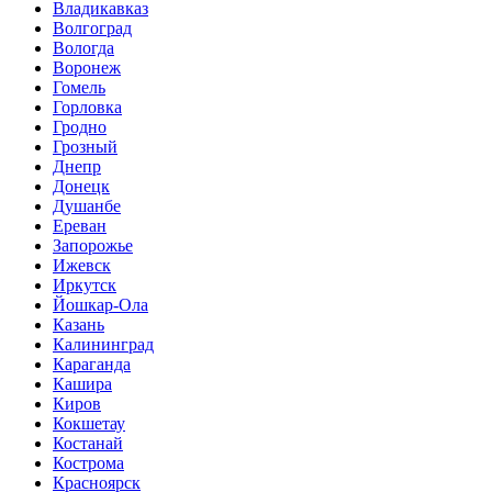
Владикавказ
Волгоград
Вологда
Воронеж
Гомель
Горловка
Гродно
Грозный
Днепр
Донецк
Душанбе
Ереван
Запорожье
Ижевск
Иркутск
Йошкар-Ола
Казань
Калининград
Караганда
Кашира
Киров
Кокшетау
Костанай
Кострома
Красноярск