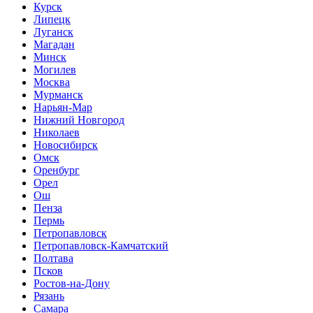
Курск
Липецк
Луганск
Магадан
Минск
Могилев
Москва
Мурманск
Нарьян-Мар
Нижний Новгород
Николаев
Новосибирск
Омск
Оренбург
Орел
Ош
Пенза
Пермь
Петропавловск
Петропавловск-Камчатский
Полтава
Псков
Ростов-на-Дону
Рязань
Самара