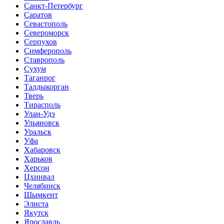
Санкт-Петербург
Саратов
Севастополь
Североморск
Серпухов
Симферополь
Ставрополь
Сухум
Таганрог
Tалдыкорган
Тверь
Тирасполь
Улан-Удэ
Ульяновск
Уральск
Уфа
Хабаровск
Харьков
Херсон
Цхинвал
Челябинск
Шымкент
Элиста
Якутск
Ярославль