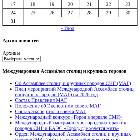
17
18
19
20
21
22
23
24
25
26
27
28
29
30
31
« Июл
Архив новостей
Архивы
Международная Ассамблея столиц и крупных городов
Об Ассамблее столиц и крупных городов СНГ (МАГ)
План мероприятий Международной Ассамблеи столиц
и крупных городов (МАГ) на 2026 год
Состав Правления МАГ
Положение об Экспертном совете МАГ
Состав Экспертного совета МАГ
Международный конкурс «Город в зеркале СМИ»
Международный смотр-конкурс городских практик
городов СНГ и ЕАЭС «Город, где хочется жить»
Орден Международной Ассамблеи столиц и крупных
городов (МАГ) «За вклад в устойчивое развитие