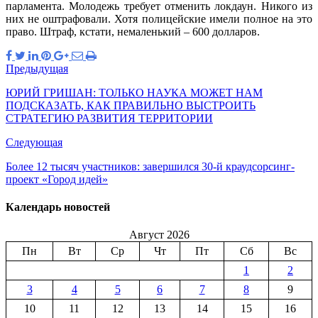
парламента. Молодежь требует отменить локдаун. Никого из
них не оштрафовали. Хотя полицейские имели полное на это
право. Штраф, кстати, немаленький – 600 долларов.
Предыдущая
ЮРИЙ ГРИШАН: ТОЛЬКО НАУКА МОЖЕТ НАМ
ПОДСКАЗАТЬ, КАК ПРАВИЛЬНО ВЫСТРОИТЬ
СТРАТЕГИЮ РАЗВИТИЯ ТЕРРИТОРИИ
Следующая
Более 12 тысяч участников: завершился 30-й краудсорсинг-
проект «Город идей»
Календарь новостей
Август 2026
Пн
Вт
Ср
Чт
Пт
Сб
Вс
1
2
3
4
5
6
7
8
9
10
11
12
13
14
15
16