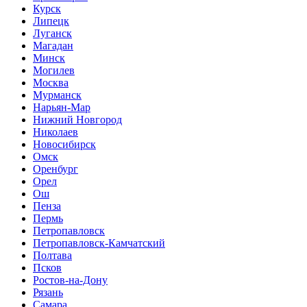
Курск
Липецк
Луганск
Магадан
Минск
Могилев
Москва
Мурманск
Нарьян-Мар
Нижний Новгород
Николаев
Новосибирск
Омск
Оренбург
Орел
Ош
Пенза
Пермь
Петропавловск
Петропавловск-Камчатский
Полтава
Псков
Ростов-на-Дону
Рязань
Самара