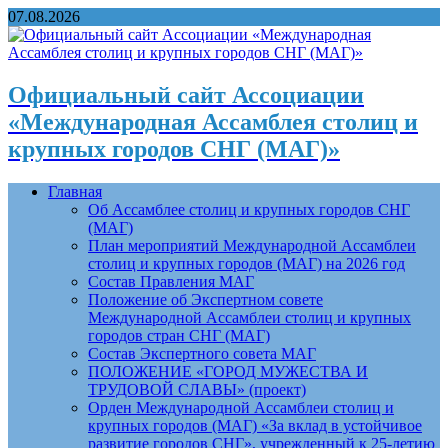
07.08.2026
Официальный сайт Ассоциации
«Международная Ассамблея столиц и
крупных городов СНГ (МАГ)»
Главная
Об Ассамблее столиц и крупных городов СНГ
(МАГ)
План мероприятий Международной Ассамблеи
столиц и крупных городов (МАГ) на 2026 год
Состав Правления МАГ
Положение об Экспертном совете
Международной Ассамблеи столиц и крупных
городов стран СНГ (МАГ)
Состав Экспертного совета МАГ
ПОЛОЖЕНИЕ «ГОРОД МУЖЕСТВА И
ТРУДОВОЙ СЛАВЫ» (проект)
Орден Международной Ассамблеи столиц и
крупных городов (МАГ) «За вклад в устойчивое
развитие городов СНГ», учрежденный к 25-летию