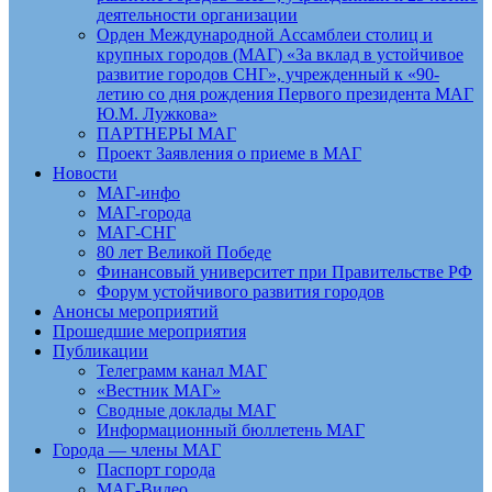
деятельности организации
Орден Международной Ассамблеи столиц и
крупных городов (МАГ) «За вклад в устойчивое
развитие городов СНГ», учрежденный к «90-
летию со дня рождения Первого президента МАГ
Ю.М. Лужкова»
ПАРТНЕРЫ МАГ
Проект Заявления о приеме в МАГ
Новости
МАГ-инфо
МАГ-города
МАГ-СНГ
80 лет Великой Победе
Финансовый университет при Правительстве РФ
Форум устойчивого развития городов
Анонсы мероприятий
Прошедшие мероприятия
Публикации
Телеграмм канал МАГ
«Вестник МАГ»
Сводные доклады МАГ
Информационный бюллетень МАГ
Города — члены МАГ
Паспорт города
МАГ-Видео