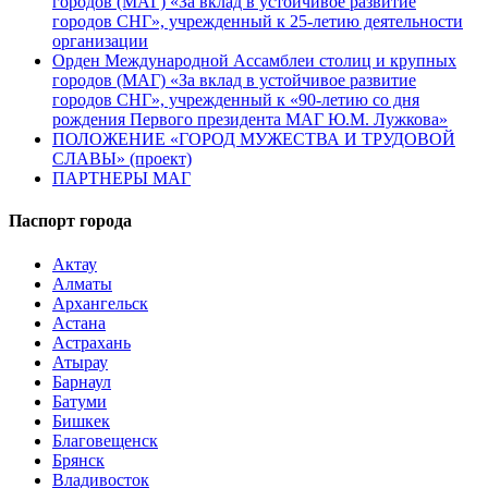
городов (МАГ) «За вклад в устойчивое развитие
городов СНГ», учрежденный к 25-летию деятельности
организации
Орден Международной Ассамблеи столиц и крупных
городов (МАГ) «За вклад в устойчивое развитие
городов СНГ», учрежденный к «90-летию со дня
рождения Первого президента МАГ Ю.М. Лужкова»
ПОЛОЖЕНИЕ «ГОРОД МУЖЕСТВА И ТРУДОВОЙ
СЛАВЫ» (проект)
ПАРТНЕРЫ МАГ
Паспорт города
Актау
Алматы
Архангельск
Астана
Астрахань
Атырау
Барнаул
Батуми
Бишкек
Благовещенск
Брянск
Владивосток