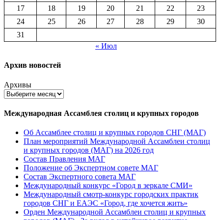
17
18
19
20
21
22
23
24
25
26
27
28
29
30
31
« Июл
Архив новостей
Архивы
Международная Ассамблея столиц и крупных городов
Об Ассамблее столиц и крупных городов СНГ (МАГ)
План мероприятий Международной Ассамблеи столиц
и крупных городов (МАГ) на 2026 год
Состав Правления МАГ
Положение об Экспертном совете МАГ
Состав Экспертного совета МАГ
Международный конкурс «Город в зеркале СМИ»
Международный смотр-конкурс городских практик
городов СНГ и ЕАЭС «Город, где хочется жить»
Орден Международной Ассамблеи столиц и крупных