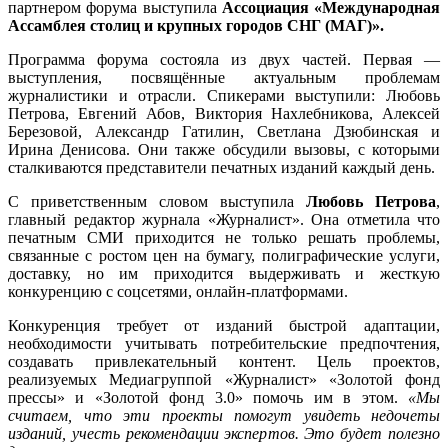
партнером форума выступила
Ассоциация «Международная
Ассамблея столиц и крупных городов СНГ (МАГ)».
Программа форума состояла из двух частей. Первая —
выступления, посвящённые актуальным проблемам
журналистики и отрасли. Спикерами выступили: Любовь
Петрова, Евгений Абов, Виктория Нахлебникова, Алексей
Березовой, Александр Гатилин, Светлана Дзюбинская и
Ирина Денисова. Они также обсудили вызовы, с которыми
сталкиваются представители печатных изданий каждый день.
С приветственным словом выступила
Любовь Петрова
,
главный редактор журнала «Журналист». Она отметила что
печатным СМИ приходится не только решать проблемы,
связанные с ростом цен на бумагу, полиграфические услуги,
доставку, но им приходится выдерживать и жесткую
конкуренцию с соцсетями, онлайн-платформами.
Конкуренция требует от изданий быстрой адаптации,
необходимости учитывать потребительские предпочтения,
создавать привлекательный контент. Цель проектов,
реализуемых Медиагруппой «Журналист» «Золотой фонд
прессы» и «Золотой фонд 3.0» помочь им в этом.
«Мы
считаем, что эти проекты помогут увидеть недочеты
изданий, учесть рекомендации экспертов. Это будет полезно