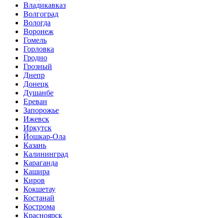
Владикавказ
Волгоград
Вологда
Воронеж
Гомель
Горловка
Гродно
Грозный
Днепр
Донецк
Душанбе
Ереван
Запорожье
Ижевск
Иркутск
Йошкар-Ола
Казань
Калининград
Караганда
Кашира
Киров
Кокшетау
Костанай
Кострома
Красноярск