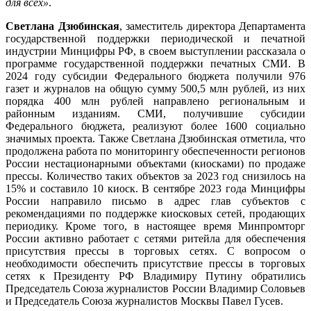
для всех»
.
Светлана Дзюбинская
, заместитель директора Департамента
государственной поддержки периодической и печатной
индустрии Минцифры РФ, в своем выступлении рассказала о
программе государственной поддержки печатных СМИ. В
2024 году субсидии Федерального бюджета получили 976
газет и журналов на общую сумму 500,5 млн рублей, из них
порядка 400 млн рублей направлено региональным и
районным изданиям. СМИ, получившие субсидии
Федерального бюджета, реализуют более 1600 социально
значимых проекта. Также Светлана Дзюбинская отметила, что
продолжена работа по мониторингу обеспеченности регионов
России нестационарными объектами (киосками) по продаже
прессы. Количество таких объектов за 2023 год снизилось на
15% и составило 10 киоск. В сентябре 2023 года Минцифры
России направило письмо в адрес глав субъектов с
рекомендациями по поддержке киосковых сетей, продающих
периодику. Кроме того, в настоящее время Минпромторг
России активно работает с сетями ритейла для обеспечения
присутствия прессы в торговых сетях. С вопросом о
необходимости обеспечить присутствие прессы в торговых
сетях к Президенту РФ Владимиру Путину обратились
Председатель Союза журналистов России Владимир Соловьев
и Председатель Союза журналистов Москвы Павел Гусев.