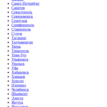
Санкт-Петербург
Саратов
Севастополь
Североморск
Серпухов
Симферополь
Ставрополь
Сухум
Таганрог
Tалдыкорган
Тверь
Тирасполь
Улан-Удэ
Ульяновск
Уральск
Уфа
Хабаровск
Харьков
Херсон
Цхинвал
Челябинск
Шымкент
Элиста
Якутск
Ярославль