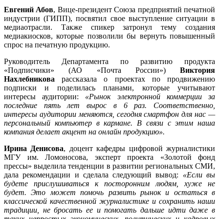
Евгений Абов
, Вице-президент Союза предприятий печатной
индустрии (ГИПП), посвятил свое выступление ситуации в
медиаотрасли. Также спикер затронул тему создания
медиакиосков, которые позволили бы вернуть повышенный
спрос на печатную продукцию.
Руководитель Департамента по развитию продукта
«Подписчики» (АО «Почта России»)
Виктория
Нахлебникова
рассказала о проектах по продвижению
подписки и поделилась планами, которые учитывают
интересы аудитории:
«Рынок электронной коммерции за
последние пять лет вырос в 6 раз. Соответственно,
интересы аудитории меняются, сегодня смартфон для нас —
персональный компьютер в кармане. В связи с этим наша
компания делает акцент на онлайн продукцию».
Ирина Денисова
, доцент кафедры цифровой журналистики
МГУ им. Ломоносова, эксперт проекта «Золотой фонд
прессы» выделила тенденции в развитии региональных СМИ,
дала рекомендации и сделала следующий вывод:
«Если вы
будете прислушиваться к посторонним людям, хуже не
будет. Это может помочь развить рынок и остаться в
классической качественной журналистике и сохранить наши
традиции, не бросать ее и помогать дальше идти даже в
таких непростых экономических, политических и кадровых