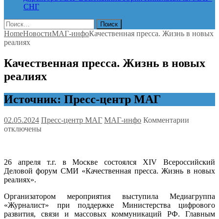
СНГ
Найти:
Home
Новости
МАГ-инфо
Качественная пресса. Жизнь в новых
реалиях
Качественная пресса. Жизнь в новых
реалиях
Источник: Пресс-центр МАГ
к
02.05.2024
Пресс-центр МАГ
МАГ-инфо
Комментарии
записи
отключены
Качестве
пресса.
Жизнь
26 апреля т.г. в Москве состоялся XIV Всероссийский
в
Деловой форум СМИ «Качественная пресса. Жизнь в новых
новых
реалиях».
реалиях
Организатором мероприятия выступила Медиагруппа
«Журналист» при поддержке Министерства цифрового
развития, связи и массовых коммуникаций РФ. Главным