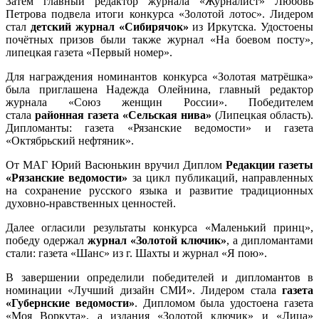
Затем главный редактор журнала «Журналист» Любовь
Петрова подвела итоги конкурса «Золотой лотос». Лидером
стал
детский журнал «Сибирячок»
из Иркутска. Удостоены
почётных призов были также журнал «На боевом посту»,
липецкая газета «Первый номер».
Для награждения номинантов конкурса «Золотая матрëшка»
была приглашена Надежда Олейнина, главный редактор
журнала «Союз женщин России». Победителем
стала
районная газета «Сельская нива»
(Липецкая область).
Дипломанты: газета «Рязанские ведомости» и газета
«Октябрьский нефтяник».
От МАГ Юрий Васюнькин вручил Диплом
Редакции газеты
«Рязанские ведомости»
за цикл публикаций, направленных
на сохранение русского языка и развитие традиционных
духовно-нравственных ценностей.
Далее огласили результаты конкурса «Маленький принц»,
победу одержал
журнал «Золотой ключик»
, а дипломантами
стали: газета «Шанс» из г. Шахты и журнал «Я пою».
В завершении определили победителей и дипломантов в
номинации «Лучший дизайн СМИ». Лидером стала
газета
«Губернские ведомости»
. Дипломом была удостоена газета
«Моя Воркута», а издания «Золотой ключик» и «Лица»