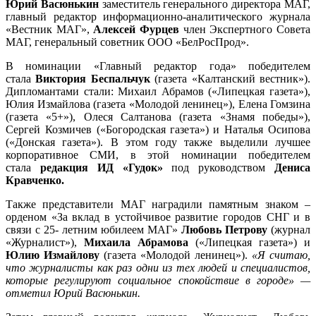
Юрий
Васюнькин
заместитель генерального директора МАГ,
главный редактор информационно-аналитического журнала
«Вестник МАГ»,
Алексей
Фурцев
член Экспертного Совета
МАГ, генеральный советник ООО «БелРосПрод».
В номинации «Главный редактор года» победителем
стала
Виктория Беспальчук
(газета «Калтанский вестник»).
Дипломантами стали: Михаил Абрамов («Липецкая газета»),
Юлия Измайлова (газета «Молодой ленинец»), Елена Гомзина
(газета «5+»), Олеся Салтанова (газета «Знамя победы»),
Сергей Козмичев («Богородская газета») и Наталья Осипова
(«Донская газета»). В этом году также выделили лучшее
корпоративное СМИ, в этой номинации победителем
стала
редакция ИД «Гудок»
под руководством
Дениса
Кравченко.
Также представители МАГ наградили памятным знаком –
орденом «За вклад в устойчивое развитие городов СНГ и в
связи с 25- летним юбилеем МАГ»
Любовь Петрову
(журнал
«Журналист»),
Михаила Абрамова
(«Липецкая газета») и
Юлию Измайлову
(газета «Молодой ленинец»).
«Я считаю,
что журналисты как раз одни из тех людей и специалистов,
которые регулируют социальное спокойствие в городе» —
отметил Юрий Васюнькин.