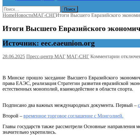
Найти:
Home
Новости
МАГ-СНГ
Итоги Высшего Евразийского экономич
Итоги Высшего Евразийского экономич
Источник: eec.eaeunion.org
к
28.06.2025
Пресс-центр МАГ
МАГ-СНГ
Комментарии
отключе
записи
Итоги
Высшего
В Минске прошло заседание Высшего Евразийского экономиче
Евразийс
права ЕАЭС, реализация Стратегии развития евразийской экон
экономич
естественных монополий, взаимодействие в области спорта.
совета
Подписано два важных международных документа. Первый –
Второй –
временное торговое соглашение с Монголией.
Главы государств также рассмотрели Основные направления 
значительно укрепились.