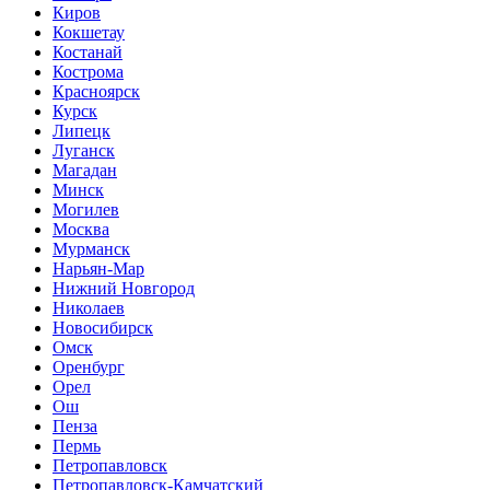
Киров
Кокшетау
Костанай
Кострома
Красноярск
Курск
Липецк
Луганск
Магадан
Минск
Могилев
Москва
Мурманск
Нарьян-Мар
Нижний Новгород
Николаев
Новосибирск
Омск
Оренбург
Орел
Ош
Пенза
Пермь
Петропавловск
Петропавловск-Камчатский