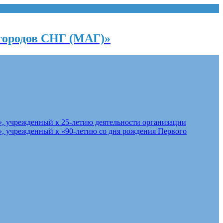
городов СНГ (МАГ)»
, учрежденный к 25-летию деятельности организации
, учрежденный к «90-летию со дня рождения Первого