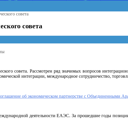
еского совета
еского совета
ны
ского совета. Рассмотрен ряд значимых вопросов интеграционн
кого
омической интеграции, международное сотрудничество, торговля,
еского
соглашение об экономическом партнерстве с Объединенными Ар
международной деятельности ЕАЭС. За прошедшие годы позиции