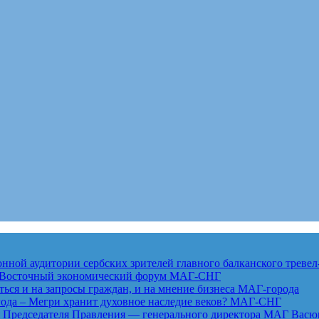
ной аудитории сербских зрителей главного балканского тревел
ет Восточный экономический форум
МАГ-СНГ
ься и на запросы граждан, и на мнение бизнеса
МАГ-города
года – Мегри хранит духовное наследие веков?
МАГ-СНГ
едседателя Правления — генерального директора МАГ Васю