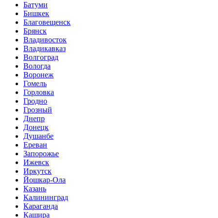
Батуми
Бишкек
Благовещенск
Брянск
Владивосток
Владикавказ
Волгоград
Вологда
Воронеж
Гомель
Горловка
Гродно
Грозный
Днепр
Донецк
Душанбе
Ереван
Запорожье
Ижевск
Иркутск
Йошкар-Ола
Казань
Калининград
Караганда
Кашира