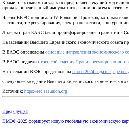
Кроме того, главам государств представлен текущий ход испо
придала определенный импульс интеграции по всем ключевым
Члены ВЕЭС подписали IV Большой Протокол, которым включ
частности, техрегулирования, электроэнергетики, конкуренци
Лидеры стран ЕАЭС были проинформированы о развитии в С
На заседании Высшего Евразийского экономического совета п
В ЕАЭС определены
основные направления экономического со
В ЕАЭС подвели
итоги соблюдения Правил регулирования торг
На заседании ВЕЭС представлены
итоги 2024 года в сфере ре
Следующее заседание Высшего Евразийского экономического со
Источник:
https://eec.eaeunion.org
Предыдущая
ПМЭФ-2025 формирует новую глобальную экономическую кар