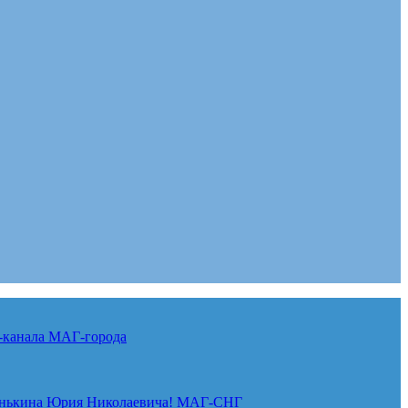
-канала
МАГ-города
нькина Юрия Николаевича!
МАГ-СНГ