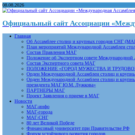
08.08.2026
Официальный сайт Ассоциации «Между
Главная
Об Ассамблее столиц и крупных городов СНГ (МА
План мероприятий Международной Ассамблеи столи
Состав Правления МАГ
Положение об Экспертном совете Международной 
Состав Экспертного совета МАГ
ПОЛОЖЕНИЕ «ГОРОД МУЖЕСТВА И ТРУДОВОЙ 
Орден Международной Ассамблеи столиц и крупных
Орден Международной Ассамблеи столиц и крупных
президента МАГ Ю.М. Лужкова»
ПАРТНЕРЫ МАГ
Проект Заявления о приеме в МАГ
Новости
МАГ-инфо
МАГ-города
МАГ-СНГ
80 лет Великой Победе
Финансовый университет при Правительстве РФ
Форум устойчивого развития городов