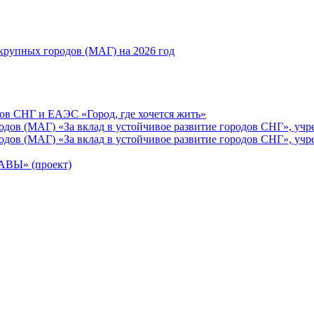
рупных городов (МАГ) на 2026 год
ов СНГ и ЕАЭС «Город, где хочется жить»
ов (МАГ) «За вклад в устойчивое развитие городов СНГ», учр
ов (МАГ) «За вклад в устойчивое развитие городов СНГ», учр
Ы» (проект)