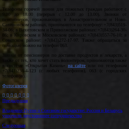
Телефоны горячей линии для пожилых граждан работают с
9.00 до 18.00 (перерыв с 12.00 до 13.00). Звонки от
пенсионеров, проживающих в Авиастроительном и Ново-
Савиновском районах, принимаются по телефону: +7(843)519-
34-06; в Вахитовском и Приволжском районах: +7(843)264-30-
86; в Кировском и Московском районах: +7(843)557-76-10; в
Советском районе: +7(843)272-17-97. Также обращаться за
помощью можно на телефон 063.
Заявки от пенсионеров по доставке продуктов и лекарств, а
также от тех, кто хочет стать волонтером, принимаются также
в системе «Открытая Казань»
на сайте
или по телефонам
+7(843)236-4-123 (с любых телефонов), 063 (с городских
телефонов).
Фотогалерея
Предыдущая
Владимир Путин о Союзном государстве: Россия и Беларусь
упрочили двустороннее сотрудничество
Следующая