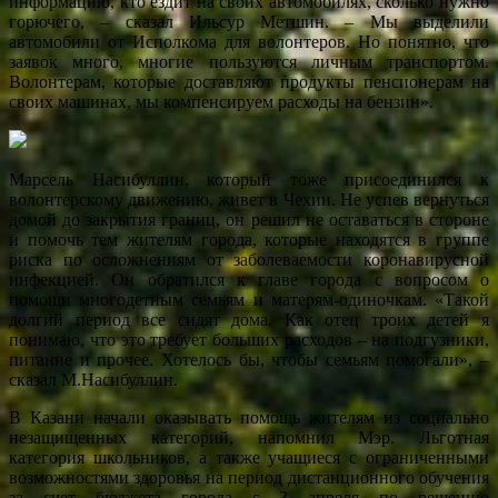
информацию, кто ездит на своих автомобилях, сколько нужно
горючего, – сказал Ильсур Метшин. – Мы выделили
автомобили от Исполкома для волонтеров. Но понятно, что
заявок много, многие пользуются личным транспортом.
Волонтерам, которые доставляют продукты пенсионерам на
своих машинах, мы компенсируем расходы на бензин».
Марсель Насибуллин, который тоже присоединился к
волонтерскому движению, живет в Чехии. Не успев вернуться
домой до закрытия границ, он решил не оставаться в стороне
и помочь тем жителям города, которые находятся в группе
риска по осложнениям от заболеваемости коронавирусной
инфекцией. Он обратился к главе города с вопросом о
помощи многодетным семьям и матерям-одиночкам. «Такой
долгий период все сидят дома. Как отец троих детей я
понимаю, что это требует больших расходов – на подгузники,
питание и прочее. Хотелось бы, чтобы семьям помогали», –
сказал М.Насибуллин.
В Казани начали оказывать помощь жителям из социально
незащищенных категорий, напомнил Мэр. Льготная
категория школьников, а также учащиеся с ограниченными
возможностями здоровья на период дистанционного обучения
за счет бюджета города с 3 апреля по решению