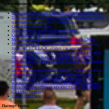
Международная Ассамблея столиц и крупных городов
Об Ассамблее столиц и крупных городов СНГ (МАГ)
План мероприятий Международной Ассамблеи столиц
и крупных городов (МАГ) на 2026 год
Состав Правления МАГ
Положение об Экспертном совете МАГ
Состав Экспертного совета МАГ
Международный конкурс «Город в зеркале СМИ»
Международный смотр-конкурс городских практик
городов СНГ и ЕАЭС «Город, где хочется жить»
Орден Международной Ассамблеи столиц и крупных
городов (МАГ) «За вклад в устойчивое развитие
городов СНГ», учрежденный к 25-летию деятельности
организации
Орден Международной Ассамблеи столиц и крупных
городов (МАГ) «За вклад в устойчивое развитие
городов СНГ», учрежденный к «90-летию со дня
рождения Первого президента МАГ Ю.М. Лужкова»
ПОЛОЖЕНИЕ «ГОРОД МУЖЕСТВА И ТРУДОВОЙ
СЛАВЫ» (проект)
ПАРТНЕРЫ МАГ
Паспорт города