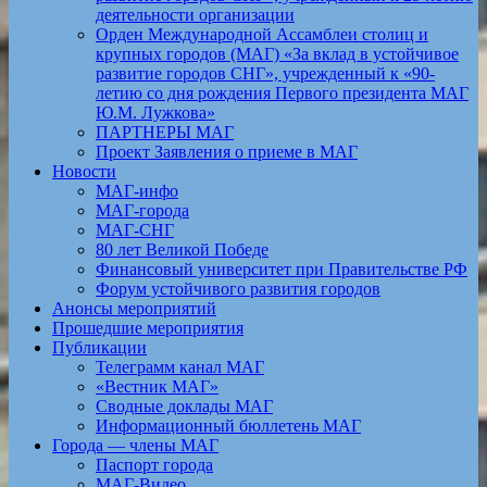
деятельности организации
Орден Международной Ассамблеи столиц и
крупных городов (МАГ) «За вклад в устойчивое
развитие городов СНГ», учрежденный к «90-
летию со дня рождения Первого президента МАГ
Ю.М. Лужкова»
ПАРТНЕРЫ МАГ
Проект Заявления о приеме в МАГ
Новости
МАГ-инфо
МАГ-города
МАГ-СНГ
80 лет Великой Победе
Финансовый университет при Правительстве РФ
Форум устойчивого развития городов
Анонсы мероприятий
Прошедшие мероприятия
Публикации
Телеграмм канал МАГ
«Вестник МАГ»
Сводные доклады МАГ
Информационный бюллетень МАГ
Города — члены МАГ
Паспорт города
МАГ-Видео