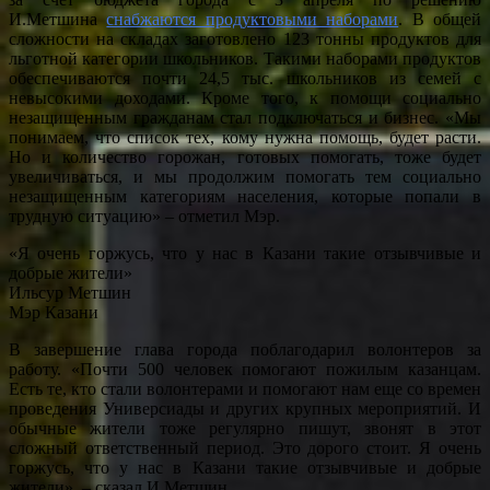
И.Метшина
снабжаются продуктовыми наборами
. В общей
сложности на складах заготовлено 123 тонны продуктов для
льготной категории школьников. Такими наборами продуктов
обеспечиваются почти 24,5 тыс. школьников из семей с
невысокими доходами. Кроме того, к помощи социально
незащищенным гражданам стал подключаться и бизнес. «Мы
понимаем, что список тех, кому нужна помощь, будет расти.
Но и количество горожан, готовых помогать, тоже будет
увеличиваться, и мы продолжим помогать тем социально
незащищенным категориям населения, которые попали в
трудную ситуацию» – отметил Мэр.
«Я очень горжусь, что у нас в Казани такие отзывчивые и
добрые жители»
Ильсур Метшин
Мэр Казани
В завершение глава города поблагодарил волонтеров за
работу. «Почти 500 человек помогают пожилым казанцам.
Есть те, кто стали волонтерами и помогают нам еще со времен
проведения Универсиады и других крупных мероприятий. И
обычные жители тоже регулярно пишут, звонят в этот
сложный ответственный период. Это дорого стоит. Я очень
горжусь, что у нас в Казани такие отзывчивые и добрые
жители», – сказал И.Метшин.