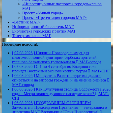
«Инвестиционные паспорта» городов-членов
МАГ
Проект «Умный город»
Проект «Презентация городов МАГ»
«Вестник МАГ»
Информационный бюллетень МАГ
Библиотека городских практик МАГ
Телеграмм канал МАГ
Последние новости
[ 07.08.2026 ]
Нижний Новгород снимут для
многомиллионной аудитории сербских зрителей
главного балканского тревел-канала
МАГ-города
[ 07.08.2026 ]
С 1 по 4 сентября во Владивостоке
пройдет Восточный экономический форум
МАГ-СНГ
[ 06.08.2026 ]
Мишустин: Развитие туризма должно
опираться и на запросы граждан, и на мнение бизнеса
МАГ-города
[ 06.08.2026 ]
Как Культурная столица Содружества 2026
года – Мегри хранит духовное наследие веков?
МАГ-
СНГ
[ 06.08.2026 ]
ПОЗДРАВЛЯЕМ С ЮБИЛЕЕМ
Заместителя Председателя Правления — генерального
директора МАГ Васюнькина Юрия Николаевича!