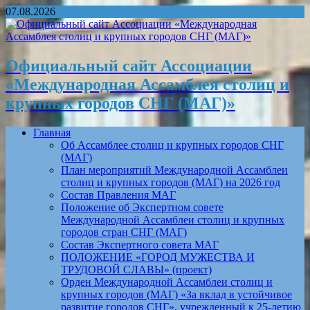
07.08.2026
Официальный сайт Ассоциации
«Международная Ассамблея столиц и
крупных городов СНГ (МАГ)»
Главная
Об Ассамблее столиц и крупных городов СНГ
(МАГ)
План мероприятий Международной Ассамблеи
столиц и крупных городов (МАГ) на 2026 год
Состав Правления МАГ
Положение об Экспертном совете
Международной Ассамблеи столиц и крупных
городов стран СНГ (МАГ)
Состав Экспертного совета МАГ
ПОЛОЖЕНИЕ «ГОРОД МУЖЕСТВА И
ТРУДОВОЙ СЛАВЫ» (проект)
Орден Международной Ассамблеи столиц и
крупных городов (МАГ) «За вклад в устойчивое
развитие городов СНГ», учрежденный к 25-летию