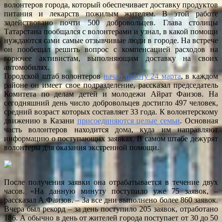
волонтеров города, который обеспечивает доставку продуктов
п
питания и лекарств пожилым жителям. В этой работе
н
задействовано почти 500 добровольцев. Глава столицы
с
Татарстана пообщался с волонтерами и узнал, в какой помощи
м
нуждаются сами самые отзывчивые люди в городе. На встрече
м
он пообещал решить вопрос с компенсацией расходов на
к
горючее активистам, выполняющим доставку на своих
р
автомобилях.
н
Городской штаб волонтеров
начал работу 24 марта
, в каждом
б
районе он имеет свое подразделение, рассказал председатель
Комитета по делам детей и молодежи Айрат Фаизов. На
сегодняшний день число добровольцев достигло 497 человек,
средний возраст которых составляет 33 года. К волонтерскому
движению в Казани
присоединяются целые семьи
. Основная
часть волонтеров находится дома, куда им направляют
информацию о поступающих заявках. В самом штабе дежурят
волонтеры для оказания экстренной помощи.
После получения заявки она отрабатывается в течение двух
часов. «На данную минуту поступило уже 75 заявок, –
рассказал А.Фаизов. – За все дни выполнено более 860 заявок.
Вчера был рекорд – за день поступило 205 заявок, отработано
186. А обычно в день от жителей города поступает от 30 до 50