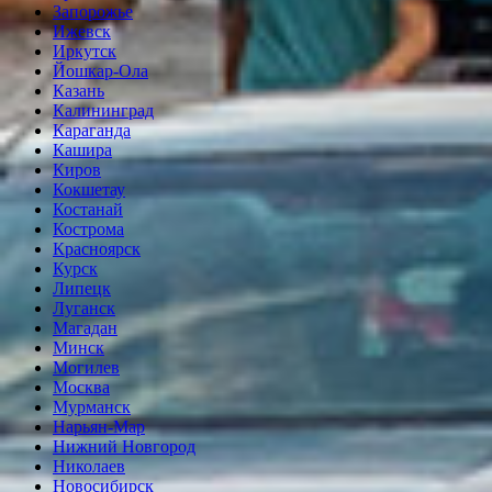
Запорожье
Ижевск
Иркутск
Йошкар-Ола
Казань
Калининград
Караганда
Кашира
Киров
Кокшетау
Костанай
Кострома
Красноярск
Курск
Липецк
Луганск
Магадан
Минск
Могилев
Москва
Мурманск
Нарьян-Мар
Нижний Новгород
Николаев
Новосибирск