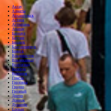
Актау
Алматы
Архангельск
Астана
Астрахань
Атырау
Барнаул
Батуми
Бишкек
Благовещенск
Брянск
Владивосток
Владикавказ
Волгоград
Вологда
Воронеж
Гомель
Горловка
Гродно
Грозный
Днепр
Донецк
Душанбе
Ереван