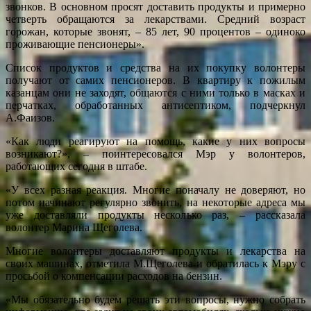
звонков. В основном просят доставить продукты и примерно
четверть обращаются за лекарствами. Средний возраст
горожан, которые звонят, – 85 лет, 90 процентов – одиноко
проживающие пенсионеры».
Список продуктов и средства на их покупку волонтеры
получают от самих пенсионеров. В квартиру к пожилым
казанцам они не заходят, общаются с ними только в масках и
перчатках, обработанных антисептиком, подчеркнул
А.Фаизов.
«Как люди реагируют на помощь, какие у них вопросы
возникают?», – поинтересовался Мэр у волонтеров,
работающих сегодня в штабе.
«У всех разная реакция. Многие поначалу не доверяют, но
потом начинают регулярно звонить, на некоторые адреса мы
уже доставляли продукты несколько раз, – рассказала
волонтер Марина Щеголева.
Многие волонтеры доставляют продукты и лекарства на
своих машинах, отметила М.Щеголева и обратилась к Мэру с
просьбой о компенсации расходов на бензин.
«Мы обязательно будем решать эти вопросы, нужно собрать