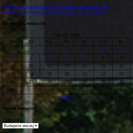
Президент Казахстана: Мир должен сплотиться для
решительного ответа пандемии и ее последствиям
Календарь новостей
Август 2026
Пн
Вт
Ср
Чт
Пт
Сб
Вс
1
2
3
4
5
6
7
8
9
10
11
12
13
14
15
16
17
18
19
20
21
22
23
24
25
26
27
28
29
30
31
« Июл
Архив новостей
Архивы