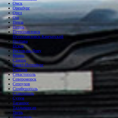
Омск
Оренбург
Орел
Ош
Пенза
Пермь
Петропавловск
Петропавловск-Камчатский
Полтава
Псков
Ростов-на-Дону
Рязань
Самара
Санкт-Петербург
Саратов
Севастополь
Североморск
Серпухов
Симферополь
Ставрополь
Сухум
Таганрог
Tалдыкорган
Тверь
Тирасполь