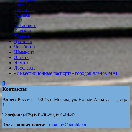
Улан-Удэ
Ульяновск
Уральск
Уфа
Хабаровск
Харьков
Херсон
Цхинвал
Челябинск
Шымкент
Элиста
Якутск
Ярославль
«Инвестиционные паспорта» городов-членов МАГ
Контакты
Адрес:
Россия, 119019, г. Москва, ул. Новый Арбат, д. 11, стр.
1
Телефон:
(495) 691-90-59, 691-14-43
Электронная почта:
mag_oo@rambler.ru