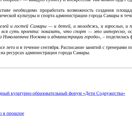
ми»
ективе необходимо проработать возможность создания площа
еской культуры и спорта администрации города Самары в течен
лей и гостей Самары — и детей, и молодежь, и взрослых, и 
вся суть проекта: показать, что спорт — это интересно, ос
а Николаевича Носкова и администрации города»,
– поделилась 
е лето и в течение сентября. Расписание занятий с тренерами п
е на ресурсах администрации города Самары.
дный культурно-образовательный форум «Дети Содружества»
ю в прошлое