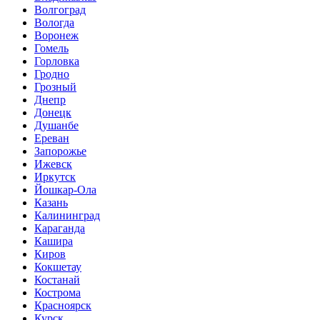
Волгоград
Вологда
Воронеж
Гомель
Горловка
Гродно
Грозный
Днепр
Донецк
Душанбе
Ереван
Запорожье
Ижевск
Иркутск
Йошкар-Ола
Казань
Калининград
Караганда
Кашира
Киров
Кокшетау
Костанай
Кострома
Красноярск
Курск