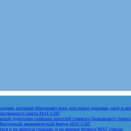
здник, который объединяет всех, кто ценит здоровье, силу и а
льственного совета
МАГ-СНГ
ной аудитории сербских зрителей главного балканского тревел
ет Восточный экономический форум
МАГ-СНГ
ься и на запросы граждан, и на мнение бизнеса
МАГ-города