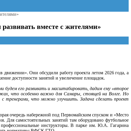
жителями»
 развивать вместе с жителями»
в движении». Они обсудили работу проекта летом 2026 года, а
шение доступности занятий и увеличение площадок.
ми будем его развивать и масштабировать, дадим ему «второе
яжах, что особенно важно для Самары, стоящей на Волге. Но
, с тренерами, что можно улучшить. Задача сделать проект
вторая очередь набережной под Первомайским спуском и «Место
я. Для самостоятельных занятий там оборудовано футбольное
ь профессиональные инструкторы. В парке им. Ю.А. Гагарина
 сдать нормативы ВФСК ГТО.