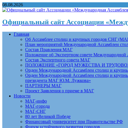
08.08.2026
Официальный сайт Ассоциации «Между
Главная
Об Ассамблее столиц и крупных городов СНГ (МА
План мероприятий Международной Ассамблеи столи
Состав Правления МАГ
Положение об Экспертном совете Международной 
Состав Экспертного совета МАГ
ПОЛОЖЕНИЕ «ГОРОД МУЖЕСТВА И ТРУДОВОЙ 
Орден Международной Ассамблеи столиц и крупных
Орден Международной Ассамблеи столиц и крупных
президента МАГ Ю.М. Лужкова»
ПАРТНЕРЫ МАГ
Проект Заявления о приеме в МАГ
Новости
МАГ-инфо
МАГ-города
МАГ-СНГ
80 лет Великой Победе
Финансовый университет при Правительстве РФ
Форум устойчивого развития городов