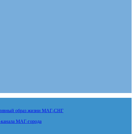
ктивный образ жизни
МАГ-СНГ
-канала
МАГ-города