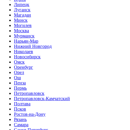
Липецк
Луганск
Магадан
Минск
Могилев
Москва
Мурманск
Нарьян-Мар
Нижний Новгород
Николаев
Новосибирск
Омск
Оренбург
Орел
Ош
Пенза
Пермь
Петропавловск
Петропавловск-Камчатский
Полтава
Псков
Ростов-на-Дону
Рязань
Самара
Санкт-Петербург