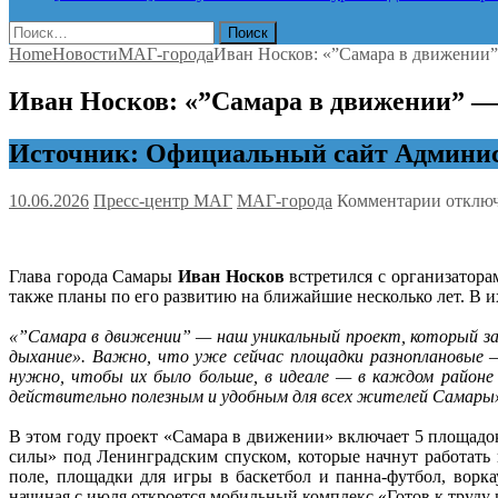
Найти:
Home
Новости
МАГ-города
Иван Носков: «”Самара в движении”
Иван Носков: «”Самара в движении” — 
Источник: Официальный сайт Админист
к
10.06.2026
Пресс-центр МАГ
МАГ-города
Комментарии
отклю
записи
Иван
Носков
Глава города Самары
Иван Носков
встретился с организатора
«”Сама
также планы по его развитию на ближайшие несколько лет. В
в
движен
«”Самара в движении” — наш уникальный проект, который за 
—
дыхание». Важно, что уже сейчас площадки разноплановые —
наш
нужно, чтобы их было больше, в идеале — в каждом районе
уникал
действительно полезным и удобным для всех жителей Самары
проект,
которы
В этом году проект «Самара в движении» включает 5 площадок
будем
силы» под Ленинградским спуском, которые начнут работать
развив
поле, площадки для игры в баскетбол и панна-футбол, ворк
вместе
начиная с июля откроется мобильный комплекс «Готов к труд