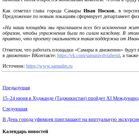
с
жителя
Как отметил глава города Самары
Иван Носков
, в персп
Предложение по новым локациям сформирует департамент физич
«На наши площадки мы приглашаем всех без исключения жите
образом, чтобы упражнения были по силам каждому. В этом 
приятно, что проекту оказывается такая поддержка от Иван
Отметим, что работать площадки «Самары в движении» будут вс
в движении» ВКонтакте:
https://vk.com/samaravdvizhenii
, а такж
Источник:
https://www.samadm.ru
Предыдущая
15–24 июня в Худжанде (Таджикистан) пройдет XI Междунаро
Следующая
В День города уфимцев приглашают на виртуальную экскурси
Календарь новостей