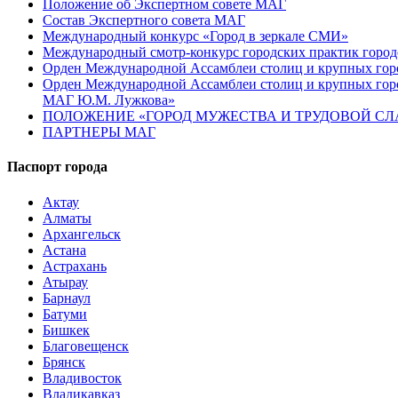
Положение об Экспертном совете МАГ
Состав Экспертного совета МАГ
Международный конкурс «Город в зеркале СМИ»
Международный смотр-конкурс городских практик город
Орден Международной Ассамблеи столиц и крупных город
Орден Международной Ассамблеи столиц и крупных город
МАГ Ю.М. Лужкова»
ПОЛОЖЕНИЕ «ГОРОД МУЖЕСТВА И ТРУДОВОЙ СЛАВ
ПАРТНЕРЫ МАГ
Паспорт города
Актау
Алматы
Архангельск
Астана
Астрахань
Атырау
Барнаул
Батуми
Бишкек
Благовещенск
Брянск
Владивосток
Владикавказ