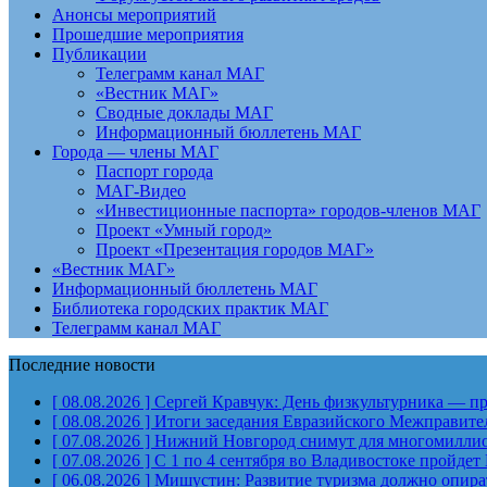
Анонсы мероприятий
Прошедшие мероприятия
Публикации
Телеграмм канал МАГ
«Вестник МАГ»
Сводные доклады МАГ
Информационный бюллетень МАГ
Города — члены МАГ
Паспорт города
МАГ-Видео
«Инвестиционные паспорта» городов-членов МАГ
Проект «Умный город»
Проект «Презентация городов МАГ»
«Вестник МАГ»
Информационный бюллетень МАГ
Библиотека городских практик МАГ
Телеграмм канал МАГ
Последние новости
[ 08.08.2026 ]
Сергей Кравчук: День физкультурника — пра
[ 08.08.2026 ]
Итоги заседания Евразийского Межправите
[ 07.08.2026 ]
Нижний Новгород снимут для многомиллион
[ 07.08.2026 ]
С 1 по 4 сентября во Владивостоке пройд
[ 06.08.2026 ]
Мишустин: Развитие туризма должно опират