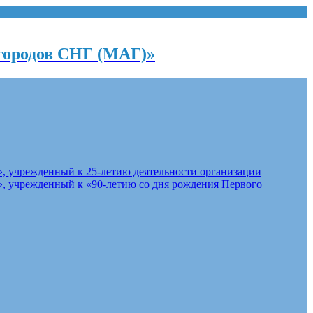
городов СНГ (МАГ)»
, учрежденный к 25-летию деятельности организации
, учрежденный к «90-летию со дня рождения Первого