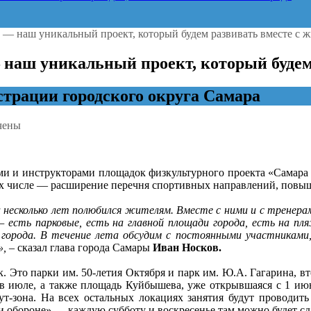
 — наш уникальный проект, который будем развивать вместе с 
наш уникальный проект, который будем
рации городского округа Самара
чены
:
ми и инструкторами площадок физкультурного проекта «Самара 
ра
 их числе — расширение перечня спортивных направлений, повы
ии”
несколько лет полюбился жителям. Вместе с ними и с тренера
 есть парковые, есть на главной площади города, есть на пл
 города. В течение лета обсудим с постоянными участниками
ьный
»,
– сказал глава города Самары
Иван Носков.
й
. Это парки им. 50-летия Октября и парк им. Ю.А. Гагарина, 
 в июле, а также площадь Куйбышева, уже открывшаяся с 1 июн
ать
аут-зона. На всех остальных локациях занятия будут проводит
у и обороне» — каждую субботу и воскресенье там можно будет