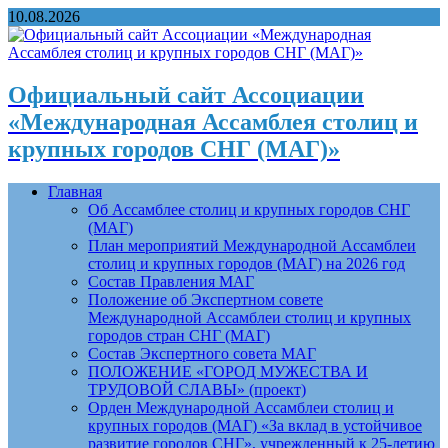
10.08.2026
Официальный сайт Ассоциации
«Международная Ассамблея столиц и
крупных городов СНГ (МАГ)»
Главная
Об Ассамблее столиц и крупных городов СНГ
(МАГ)
План мероприятий Международной Ассамблеи
столиц и крупных городов (МАГ) на 2026 год
Состав Правления МАГ
Положение об Экспертном совете
Международной Ассамблеи столиц и крупных
городов стран СНГ (МАГ)
Состав Экспертного совета МАГ
ПОЛОЖЕНИЕ «ГОРОД МУЖЕСТВА И
ТРУДОВОЙ СЛАВЫ» (проект)
Орден Международной Ассамблеи столиц и
крупных городов (МАГ) «За вклад в устойчивое
развитие городов СНГ», учрежденный к 25-летию