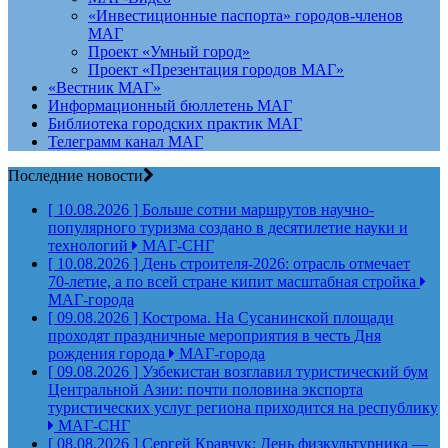
«Инвестиционные паспорта» городов-членов
МАГ
Проект «Умный город»
Проект «Презентация городов МАГ»
«Вестник МАГ»
Информационный бюллетень МАГ
Библиотека городских практик МАГ
Телеграмм канал МАГ
Последние новости
[ 10.08.2026 ]
Больше сотни маршрутов научно-
популярного туризма создано в десятилетие науки и
технологий
МАГ-СНГ
[ 10.08.2026 ]
День строителя‑2026: отрасль отмечает
70‑летие, а по всей стране кипит масштабная стройка
МАГ-города
[ 09.08.2026 ]
Кострома. На Сусанинской площади
проходят праздничные мероприятия в честь Дня
рождения города
МАГ-города
[ 09.08.2026 ]
Узбекистан возглавил туристический бум
Центральной Азии: почти половина экспорта
туристических услуг региона приходится на республику
МАГ-СНГ
[ 08.08.2026 ]
Сергей Кравчук: День физкультурника —