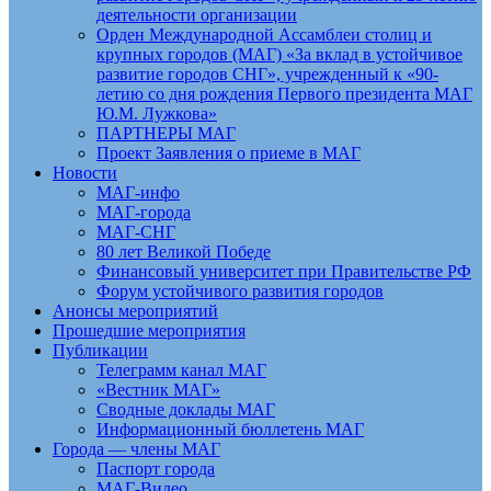
деятельности организации
Орден Международной Ассамблеи столиц и
крупных городов (МАГ) «За вклад в устойчивое
развитие городов СНГ», учрежденный к «90-
летию со дня рождения Первого президента МАГ
Ю.М. Лужкова»
ПАРТНЕРЫ МАГ
Проект Заявления о приеме в МАГ
Новости
МАГ-инфо
МАГ-города
МАГ-СНГ
80 лет Великой Победе
Финансовый университет при Правительстве РФ
Форум устойчивого развития городов
Анонсы мероприятий
Прошедшие мероприятия
Публикации
Телеграмм канал МАГ
«Вестник МАГ»
Сводные доклады МАГ
Информационный бюллетень МАГ
Города — члены МАГ
Паспорт города
МАГ-Видео