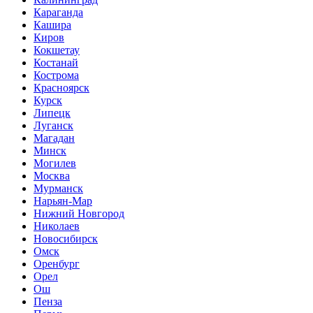
Караганда
Кашира
Киров
Кокшетау
Костанай
Кострома
Красноярск
Курск
Липецк
Луганск
Магадан
Минск
Могилев
Москва
Мурманск
Нарьян-Мар
Нижний Новгород
Николаев
Новосибирск
Омск
Оренбург
Орел
Ош
Пенза