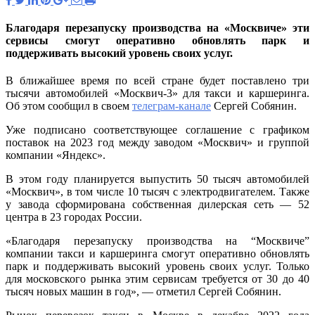
поставит
три
тысячи
Благодаря перезапуску производства на «Москвиче» эти
автомобилей
сервисы смогут оперативно обновлять парк и
для
поддерживать высокий уровень своих услуг.
такси
и
В ближайшее время по всей стране будет поставлено три
каршеринга
тысячи автомобилей «Москвич-3» для такси и каршеринга.
по
Об этом сообщил в своем
телеграм-канале
Сергей Собянин.
всей
стране
Уже подписано соответствующее соглашение с графиком
в
поставок на 2023 год между заводом «Москвич» и группой
этом
компании «Яндекс».
году
В этом году планируется выпустить 50 тысяч автомобилей
—
«Москвич», в том числе 10 тысяч с электродвигателем. Также
Сергей
у завода сформирована собственная дилерская сеть — 52
Собянин
центра в 23 городах России.
«Благодаря перезапуску производства на “Москвиче”
компании такси и каршеринга смогут оперативно обновлять
парк и поддерживать высокий уровень своих услуг. Только
для московского рынка этим сервисам требуется от 30 до 40
тысяч новых машин в год», — отметил Сергей Собянин.