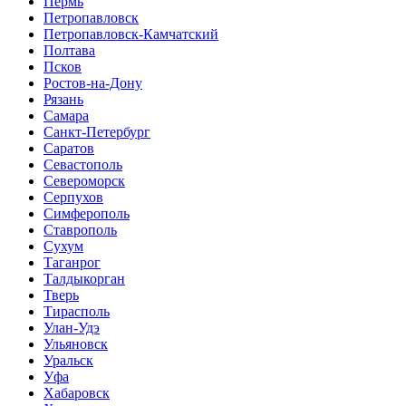
Пермь
Петропавловск
Петропавловск-Камчатский
Полтава
Псков
Ростов-на-Дону
Рязань
Самара
Санкт-Петербург
Саратов
Севастополь
Североморск
Серпухов
Симферополь
Ставрополь
Сухум
Таганрог
Tалдыкорган
Тверь
Тирасполь
Улан-Удэ
Ульяновск
Уральск
Уфа
Хабаровск