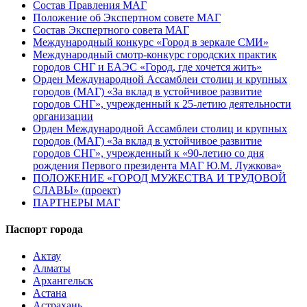
Состав Правления МАГ
Положение об Экспертном совете МАГ
Состав Экспертного совета МАГ
Международный конкурс «Город в зеркале СМИ»
Международный смотр-конкурс городских практик
городов СНГ и ЕАЭС «Город, где хочется жить»
Орден Международной Ассамблеи столиц и крупных
городов (МАГ) «За вклад в устойчивое развитие
городов СНГ», учрежденный к 25-летию деятельности
организации
Орден Международной Ассамблеи столиц и крупных
городов (МАГ) «За вклад в устойчивое развитие
городов СНГ», учрежденный к «90-летию со дня
рождения Первого президента МАГ Ю.М. Лужкова»
ПОЛОЖЕНИЕ «ГОРОД МУЖЕСТВА И ТРУДОВОЙ
СЛАВЫ» (проект)
ПАРТНЕРЫ МАГ
Паспорт города
Актау
Алматы
Архангельск
Астана
Астрахань