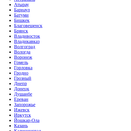
Атырау
Барнаул
Батуми
Бишкек
Благовещенск
Брянск
Владивосток
Владикавказ
Волгоград
Вологда
Воронеж
Гомель
Горловка
Гродно
Грозный
Днепр
Донецк
Душанбе
Ереван
Запорожье
Ижевск
Иркутск
Йошкар-Ола
Казань
Калининград