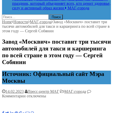
праздник, который объединяет всех, кто ценит здоровье,
силу и активный образ жизни
МАГ-города
Найти:
Home
Новости
МАГ-города
Завод «Москвич» поставит три
тысячи автомобилей для такси и каршеринга по всей стране в
этом году — Сергей Собянин
Завод «Москвич» поставит три тысячи
автомобилей для такси и каршеринга
по всей стране в этом году — Сергей
Собянин
Источник: Официальный сайт Мэра
Москвы
14.02.2023
Пресс-центр МАГ
МАГ-города
к
Комментарии
отключены
записи
Завод
«Москвич»