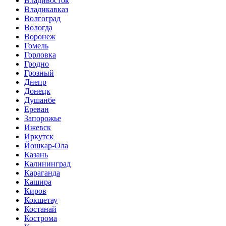
Владивосток
Владикавказ
Волгоград
Вологда
Воронеж
Гомель
Горловка
Гродно
Грозный
Днепр
Донецк
Душанбе
Ереван
Запорожье
Ижевск
Иркутск
Йошкар-Ола
Казань
Калининград
Караганда
Кашира
Киров
Кокшетау
Костанай
Кострома