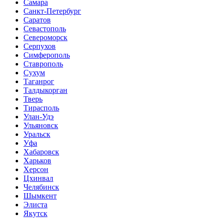
Самара
Санкт-Петербург
Саратов
Севастополь
Североморск
Серпухов
Симферополь
Ставрополь
Сухум
Таганрог
Tалдыкорган
Тверь
Тирасполь
Улан-Удэ
Ульяновск
Уральск
Уфа
Хабаровск
Харьков
Херсон
Цхинвал
Челябинск
Шымкент
Элиста
Якутск