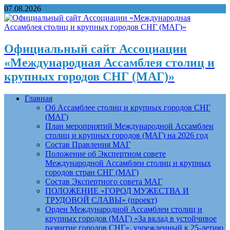
07.08.2026
Официальный сайт Ассоциации
«Международная Ассамблея столиц и
крупных городов СНГ (МАГ)»
Главная
Об Ассамблее столиц и крупных городов СНГ
(МАГ)
План мероприятий Международной Ассамблеи
столиц и крупных городов (МАГ) на 2026 год
Состав Правления МАГ
Положение об Экспертном совете
Международной Ассамблеи столиц и крупных
городов стран СНГ (МАГ)
Состав Экспертного совета МАГ
ПОЛОЖЕНИЕ «ГОРОД МУЖЕСТВА И
ТРУДОВОЙ СЛАВЫ» (проект)
Орден Международной Ассамблеи столиц и
крупных городов (МАГ) «За вклад в устойчивое
развитие городов СНГ», учрежденный к 25-летию