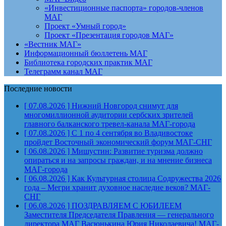
«Инвестиционные паспорта» городов-членов
МАГ
Проект «Умный город»
Проект «Презентация городов МАГ»
«Вестник МАГ»
Информационный бюллетень МАГ
Библиотека городских практик МАГ
Телеграмм канал МАГ
Последние новости
[ 07.08.2026 ]
Нижний Новгород снимут для
многомиллионной аудитории сербских зрителей
главного балканского тревел-канала
МАГ-города
[ 07.08.2026 ]
С 1 по 4 сентября во Владивостоке
пройдет Восточный экономический форум
МАГ-СНГ
[ 06.08.2026 ]
Мишустин: Развитие туризма должно
опираться и на запросы граждан, и на мнение бизнеса
МАГ-города
[ 06.08.2026 ]
Как Культурная столица Содружества 2026
года – Мегри хранит духовное наследие веков?
МАГ-
СНГ
[ 06.08.2026 ]
ПОЗДРАВЛЯЕМ С ЮБИЛЕЕМ
Заместителя Председателя Правления — генерального
директора МАГ Васюнькина Юрия Николаевича!
МАГ-