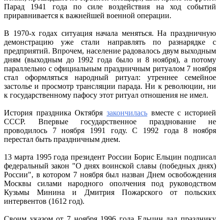
Парад 1941 года по силе воздействия на ход событий
приравнивается к важнейшей военной операции.
В 1970-х годах ситуация начала меняться. На праздничную
демонстрацию уже стали направлять по разнарядке с
предприятий. Впрочем, население радовалось двум выходным
дням (выходным до 1992 года было и 8 ноября), а потому
параллельно с официальным праздничным ритуалом 7 ноября
стал оформляться народный ритуал: утреннее семейное
застолье и просмотр трансляции парада. Ни к революции, ни
к государственному пафосу этот ритуал отношения не имел.
История праздника Октября
закончилась
вместе с историей
СССР. Впервые государственное празднование не
проводилось 7 ноября 1991 году. С 1992 года 8 ноября
перестал быть праздничным днем.
13 марта 1995 года президент России Борис Ельцин подписал
федеральный закон "О днях воинской славы (победных днях)
России", в котором 7 ноября был назван Днем освобождения
Москвы силами народного ополчения под руководством
Кузьмы Минина и Дмитрия Пожарского от польских
интервентов (1612 год).
Своим указом от 7 ноября 1996 года Ельцин дал празднику