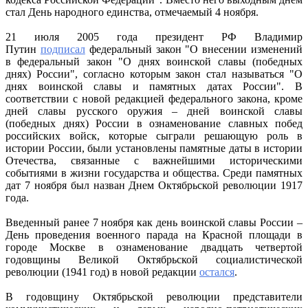
стал День народного единства, отмечаемый 4 ноября.
21 июля 2005 года президент РФ Владимир
Путин
подписал
федеральный закон "О внесении изменений
в федеральный закон "О днях воинской славы (победных
днях) России", согласно которым закон стал называться "О
днях воинской славы и памятных датах России". В
соответствии с новой редакцией федерального закона, кроме
дней славы русского оружия – дней воинской славы
(победных днях) России в ознаменование славных побед
российских войск, которые сыграли решающую роль в
истории России, были установлены памятные даты в истории
Отечества, связанные с важнейшими историческими
событиями в жизни государства и общества. Среди памятных
дат 7 ноября был назван Днем Октябрьской революции 1917
года.
Введенный ранее 7 ноября как день воинской славы России –
День проведения военного парада на Красной площади в
городе Москве в ознаменование двадцать четвертой
годовщины Великой Октябрьской социалистической
революции (1941 год) в новой редакции
остался
.
В годовщину Октябрьской революции представители