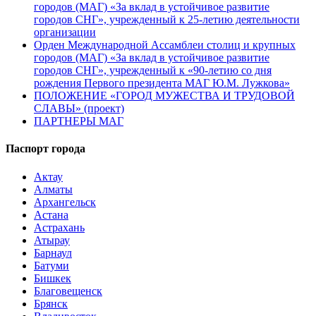
городов (МАГ) «За вклад в устойчивое развитие
городов СНГ», учрежденный к 25-летию деятельности
организации
Орден Международной Ассамблеи столиц и крупных
городов (МАГ) «За вклад в устойчивое развитие
городов СНГ», учрежденный к «90-летию со дня
рождения Первого президента МАГ Ю.М. Лужкова»
ПОЛОЖЕНИЕ «ГОРОД МУЖЕСТВА И ТРУДОВОЙ
СЛАВЫ» (проект)
ПАРТНЕРЫ МАГ
Паспорт города
Актау
Алматы
Архангельск
Астана
Астрахань
Атырау
Барнаул
Батуми
Бишкек
Благовещенск
Брянск