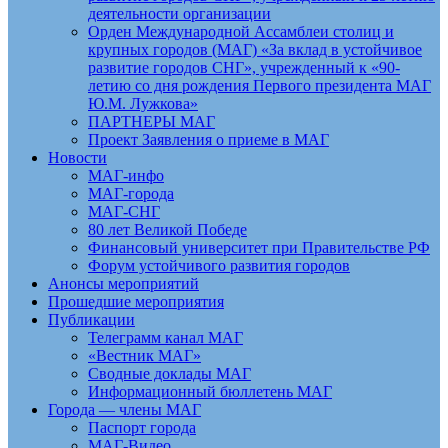
деятельности организации
Орден Международной Ассамблеи столиц и
крупных городов (МАГ) «За вклад в устойчивое
развитие городов СНГ», учрежденный к «90-
летию со дня рождения Первого президента МАГ
Ю.М. Лужкова»
ПАРТНЕРЫ МАГ
Проект Заявления о приеме в МАГ
Новости
МАГ-инфо
МАГ-города
МАГ-СНГ
80 лет Великой Победе
Финансовый университет при Правительстве РФ
Форум устойчивого развития городов
Анонсы мероприятий
Прошедшие мероприятия
Публикации
Телеграмм канал МАГ
«Вестник МАГ»
Сводные доклады МАГ
Информационный бюллетень МАГ
Города — члены МАГ
Паспорт города
МАГ-Видео