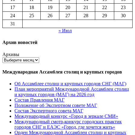
17
18
19
20
21
22
23
24
25
26
27
28
29
30
31
« Июл
Архив новостей
Архивы
Международная Ассамблея столиц и крупных городов
Об Ассамблее столиц и крупных городов СНГ (МАГ)
План мероприятий Международной Ассамблеи столиц
и крупных городов (МАГ) на 2026 год
Состав Правления МАГ
Положение об Экспертном совете МАГ
Состав Экспертного совета МАГ
Международный конкурс «Город в зеркале СМИ»
Международный смотр-конкурс городских практик
городов СНГ и ЕАЭС «Город, где хочется жить»
Орден Международной Ассамблеи столиц и крупных