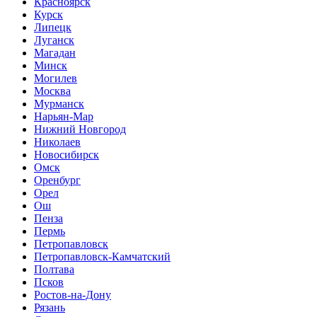
Красноярск
Курск
Липецк
Луганск
Магадан
Минск
Могилев
Москва
Мурманск
Нарьян-Мар
Нижний Новгород
Николаев
Новосибирск
Омск
Оренбург
Орел
Ош
Пенза
Пермь
Петропавловск
Петропавловск-Камчатский
Полтава
Псков
Ростов-на-Дону
Рязань