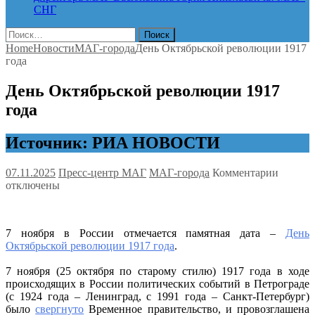
СНГ
Найти:
Home
Новости
МАГ-города
День Октябрьской революции 1917
года
День Октябрьской революции 1917
года
Источник: РИА НОВОСТИ
к
07.11.2025
Пресс-центр МАГ
МАГ-города
Комментарии
записи
отключены
День
Октябр
револю
7 ноября в России отмечается памятная дата –
День
1917
Октябрьской революции 1917 года
.
года
7 ноября (25 октября по старому стилю) 1917 года в ходе
происходящих в России политических событий в Петрограде
(с 1924 года – Ленинград, с 1991 года – Санкт-Петербург)
было
свергнуто
Временное правительство, и провозглашена