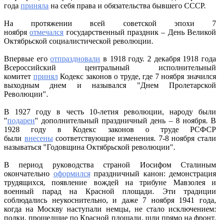
года
приняла
на себя права и обязательства бывшего СССР.
На протяжении всей советской эпохи 7
ноября
отмечался
государственный праздник – День Великой
Октябрьской социалистической революции.
Впервые его
отпраздновали
в 1918 году. 2 декабря 1918 года
Всероссийский центральный исполнительный
комитет
принял
Кодекс законов о труде, где 7 ноября значился
выходным днем и назывался "Днем Пролетарской
Революции".
В 1927 году в честь 10-летия революции, народу были
"
подарен
" дополнительный праздничный день – 8 ноября. В
1928 году в Кодекс законов о труде РСФСР
были
внесены
соответствующие изменения. 7-8 ноября стали
называться "Годовщина Октябрьской революции".
В период руководства страной Иосифом Сталиным
окончательно
оформился
праздничный канон: демонстрация
трудящихся, появление вождей на трибуне Мавзолея и
военный парад на Красной площади. Эти традиции
соблюдались неукоснительно, и даже 7 ноября 1941 года,
когда на Москву наступали немцы, не стало исключением:
полки, прошедшие по Красной площади, шли прямо на фронт.