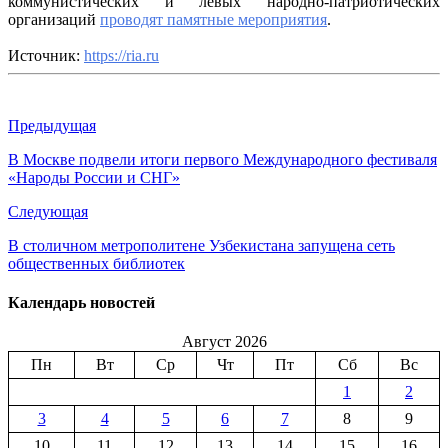
коммунистических и левых народно-патриотических
организаций
проводят памятные мероприятия
.
Источник:
https://ria.ru
Предыдущая
В Москве подвели итоги первого Международного фестиваля
«Народы России и СНГ»
Следующая
В столичном метрополитене Узбекистана запущена сеть
общественных библиотек
Календарь новостей
Август 2026
Пн
Вт
Ср
Чт
Пт
Сб
Вс
1
2
3
4
5
6
7
8
9
10
11
12
13
14
15
16