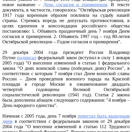
новое название –
День согласия и примирения
. В тексте
документа, в частности, говорилось: "Октябрьская революция
1917 года коренным образом повлияла на судьбу нашей
страны. Стремясь впредь не допускать противостояния, в
целях единения и консолидации российского общества
постановляю: 1. Объявить праздничный день 7 ноября Днем
согласия и примирения. 2. Объявить 1997 год – год 80-летия
Октябрьской революции – Годом согласия и примирения".
29 декабря 2004 года президент России Владимир
Путин
подписал
федеральный закон (вступил в силу 1 января
2005 года) "О внесении изменений в статью 1 федерального
закона "О днях воинской славы (победных днях) России", в
соответствии с которым 7 ноября стал Днем воинской славы
России – Днем проведения военного парада на Красной
площади в городе Москве в ознаменование двадцать
четвертой годовщины Великой Октябрьской
социалистической революции (1941 год). Статья 2 закона
была дополнена абзацем следующего содержания: "4 ноября –
День народного единства".
Начиная с 2005 года, день 7 ноября
перестал быть выходным
днем
в соответствии с федеральным законом от 29 декабря
2004 года "О внесении изменений в статью 112 Трудового
кодекса Российской Федерации". Вместо него выходным днем