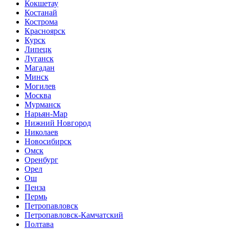
Кокшетау
Костанай
Кострома
Красноярск
Курск
Липецк
Луганск
Магадан
Минск
Могилев
Москва
Мурманск
Нарьян-Мар
Нижний Новгород
Николаев
Новосибирск
Омск
Оренбург
Орел
Ош
Пенза
Пермь
Петропавловск
Петропавловск-Камчатский
Полтава