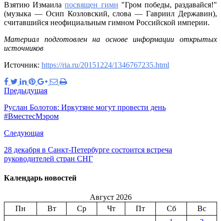
Взятию Измаила
посвящен гимн
"Гром победы, раздавайся!"
(музыка — Осип Козловский, слова — Гавриил Державин),
считавшийся неофициальным гимном Российской империи.
Материал подготовлен на основе информации открытых
источников
Источник:
https://ria.ru/20151224/1346767235.html
Предыдущая
Руслан Болотов: Иркутяне могут провести день
#ВместесМэром
Следующая
28 декабря в Санкт-Петербурге состоится встреча
руководителей стран СНГ
Календарь новостей
Август 2026
Пн
Вт
Ср
Чт
Пт
Сб
Вс