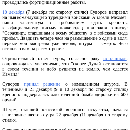
проводились фортификационные работы.
18 декабря
(7 декабря по старому стилю) Суворов направил
на имя командующего турецкими войсками Айдозли-Мехмет-
паши ультиматум с требованием сдать крепость;
к официальному письму полководец приложил записку:
"Сераскиру, старшинам и всему обществу: я с войсками сюда
прибыл. Двадцать четыре часа на размышление о сдаче и воля,
первые мои выстрелы уже неволя, штурм — смерть. Чего
оставляю вам на рассмотрение".
Отрицательный ответ турок, согласно ряду
источников
,
сопровождался уверениями, что "скорее Дунай остановится
в своем течении и небо рушится на землю, чем сдастся
Измаил".
Суворов
принял решение
о немедленном штурме. В
течение20 и 21 декабря (9 и 10 декабря по старому стилю)
крепость подвергалась ожесточенной бомбардировке из 600
орудий.
Штурм, ставший классикой военного искусства, начался
в половине шестого утра 22 декабря (11 декабря по старому
стилю).
Суворов планировал затемно сбить противника с вала, а затем