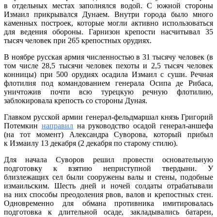
в отдельных местах заполнялся водой. С южной стороны
Измаил прикрывался Дунаем. Внутри города было много
каменных построек, которые могли активно использоваться
для ведения обороны. Гарнизон крепости насчитывал 35
тысяч человек при 265 крепостных орудиях.
В ноябре русская армия численностью в 31 тысячу человек (в
том числе 28,5 тысячи человек пехоты и 2,5 тысяч человек
конницы) при 500 орудиях осадила Измаил с суши. Речная
флотилия под командованием генерала Осипа де Рибаса,
уничтожив почти всю турецкую речную флотилию,
заблокировала крепость со стороны Дуная.
Главком русской армии генерал-фельдмаршал князь Григорий
Потемкин
направил
на руководство осадой генерал-аншефа
(на тот момент) Александра Суворова, который прибыл
к Измаилу 13 декабря (2 декабря по старому стилю).
Для начала Суворов решил провести основательную
подготовку к взятию неприступной твердыни. У
близлежащих сел были сооружены валы и стены, подобные
измаильским. Шесть дней и ночей солдаты отрабатывали
на них способы преодоления рвов, валов и крепостных стен.
Одновременно для обмана противника имитировалась
подготовка к длительной осаде, закладывались батареи,