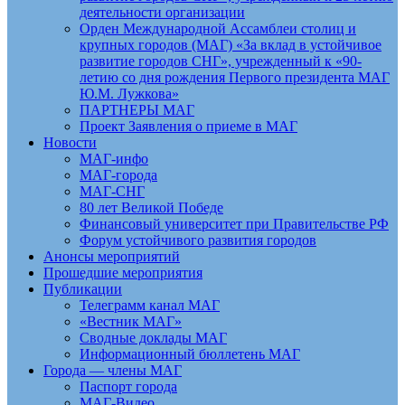
деятельности организации
Орден Международной Ассамблеи столиц и
крупных городов (МАГ) «За вклад в устойчивое
развитие городов СНГ», учрежденный к «90-
летию со дня рождения Первого президента МАГ
Ю.М. Лужкова»
ПАРТНЕРЫ МАГ
Проект Заявления о приеме в МАГ
Новости
МАГ-инфо
МАГ-города
МАГ-СНГ
80 лет Великой Победе
Финансовый университет при Правительстве РФ
Форум устойчивого развития городов
Анонсы мероприятий
Прошедшие мероприятия
Публикации
Телеграмм канал МАГ
«Вестник МАГ»
Сводные доклады МАГ
Информационный бюллетень МАГ
Города — члены МАГ
Паспорт города
МАГ-Видео