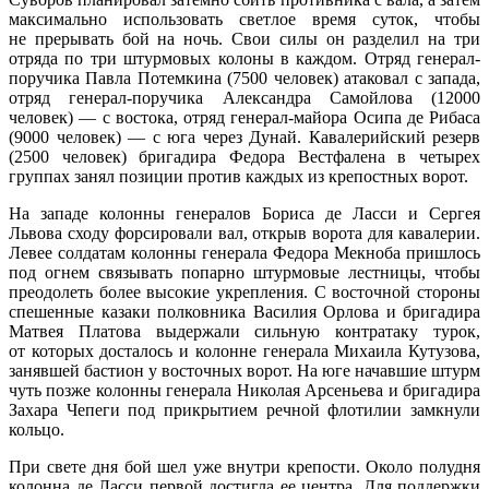
максимально использовать светлое время суток, чтобы
не прерывать бой на ночь. Свои силы он разделил на три
отряда по три штурмовых колоны в каждом. Отряд генерал-
поручика Павла Потемкина (7500 человек) атаковал с запада,
отряд генерал-поручика Александра Самойлова (12000
человек) — с востока, отряд генерал-майора Осипа де Рибаса
(9000 человек) — с юга через Дунай. Кавалерийский резерв
(2500 человек) бригадира Федора Вестфалена в четырех
группах занял позиции против каждых из крепостных ворот.
На западе колонны генералов Бориса де Ласси и Сергея
Львова сходу форсировали вал, открыв ворота для кавалерии.
Левее солдатам колонны генерала Федора Мекноба пришлось
под огнем связывать попарно штурмовые лестницы, чтобы
преодолеть более высокие укрепления. С восточной стороны
спешенные казаки полковника Василия Орлова и бригадира
Матвея Платова выдержали сильную контратаку турок,
от которых досталось и колонне генерала Михаила Кутузова,
занявшей бастион у восточных ворот. На юге начавшие штурм
чуть позже колонны генерала Николая Арсеньева и бригадира
Захара Чепеги под прикрытием речной флотилии замкнули
кольцо.
При свете дня бой шел уже внутри крепости. Около полудня
колонна де Ласси первой достигла ее центра. Для поддержки