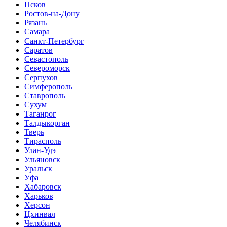
Псков
Ростов-на-Дону
Рязань
Самара
Санкт-Петербург
Саратов
Севастополь
Североморск
Серпухов
Симферополь
Ставрополь
Сухум
Таганрог
Tалдыкорган
Тверь
Тирасполь
Улан-Удэ
Ульяновск
Уральск
Уфа
Хабаровск
Харьков
Херсон
Цхинвал
Челябинск