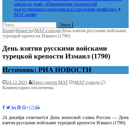
цикла по теме: «Применение технологий
искусственного интеллекта в городском хозяйстве»
МАГ-инфо
Найти:
Home
Новости
МАГ-города
День взятия русскими войсками
турецкой крепости Измаил (1790)
День взятия русскими войсками
турецкой крепости Измаил (1790)
Источник: РИА НОВОСТИ
24.12.2021
Пресс-центр МАГ
МАГ-города
к
Комментарии
отключены
записи
День
взятия
русскими
войсками
24 декабря отмечается День воинской славы России — День
турецкой
взятия русскими войсками турецкой крепости Измаил (1790).
крепости
Измаил