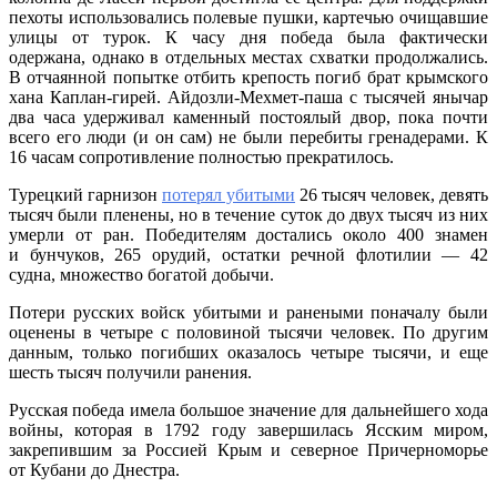
пехоты использовались полевые пушки, картечью очищавшие
улицы от турок. К часу дня победа была фактически
одержана, однако в отдельных местах схватки продолжались.
В отчаянной попытке отбить крепость погиб брат крымского
хана Каплан-гирей. Айдозли-Мехмет-паша с тысячей янычар
два часа удерживал каменный постоялый двор, пока почти
всего его люди (и он сам) не были перебиты гренадерами. К
16 часам сопротивление полностью прекратилось.
Турецкий гарнизон
потерял убитыми
26 тысяч человек, девять
тысяч были пленены, но в течение суток до двух тысяч из них
умерли от ран. Победителям достались около 400 знамен
и бунчуков, 265 орудий, остатки речной флотилии — 42
судна, множество богатой добычи.
Потери русских войск убитыми и ранеными поначалу были
оценены в четыре с половиной тысячи человек. По другим
данным, только погибших оказалось четыре тысячи, и еще
шесть тысяч получили ранения.
Русская победа имела большое значение для дальнейшего хода
войны, которая в 1792 году завершилась Ясским миром,
закрепившим за Россией Крым и северное Причерноморье
от Кубани до Днестра.