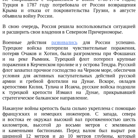
Турция в 1787 году потребовала от России возвращения
Крыма и отказа от покровительства Грузии, в августе
объявила войну России.
В свою очередь, Россия решила воспользоваться ситуацией
и расширить свои владения в Северном Причерноморье.
Военные действия
развивались
для России успешно.
Турецкие войска потерпели чувствительные поражения,
потеряв Очаков и Хотин, были разгромлены при Фокшанах
и на реке Рымник. Турецкий флот потерпел крупные
поражения в Керченском проливе и у острова Тендра. Русский
флот захватил прочное господство на Черном море, обеспечив
условия для активных наступательных действий русской
армии и гребной флотилии на Дунае. Вскоре, овладев
крепостями Килия, Тульча и Исакча, русские войска подошли
к турецкой крепости Измаил на Дунае, прикрывавшей
стратегическое балканское направление.
Накануне войны крепость была сильно укреплена с помощью
французских и немецких инженеров. С запада, севера
и востока ее окружал высокий вал протяженностью шесть
километров, высотой до восьми метров с земляными
и каменными бастионами. Перед валом был вырыт ров
шириной 12 метров и до 10 метров глубины, который