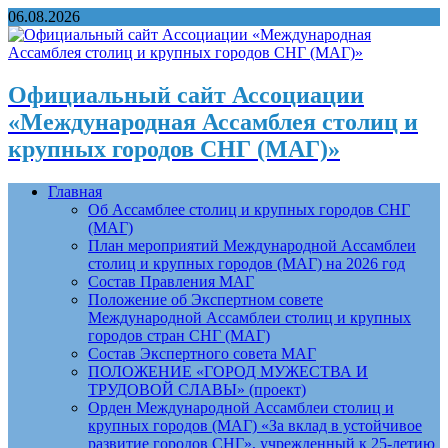
06.08.2026
Официальный сайт Ассоциации
«Международная Ассамблея столиц и
крупных городов СНГ (МАГ)»
Главная
Об Ассамблее столиц и крупных городов СНГ
(МАГ)
План мероприятий Международной Ассамблеи
столиц и крупных городов (МАГ) на 2026 год
Состав Правления МАГ
Положение об Экспертном совете
Международной Ассамблеи столиц и крупных
городов стран СНГ (МАГ)
Состав Экспертного совета МАГ
ПОЛОЖЕНИЕ «ГОРОД МУЖЕСТВА И
ТРУДОВОЙ СЛАВЫ» (проект)
Орден Международной Ассамблеи столиц и
крупных городов (МАГ) «За вклад в устойчивое
развитие городов СНГ», учрежденный к 25-летию