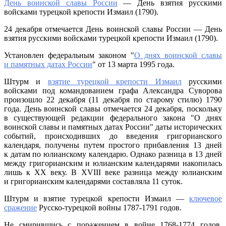
День воинской славы России
— День взятия русскими
(1790)
войсками турецкой крепости Измаил (1790).
24 декабря отмечается День воинской славы России — День
взятия русскими войсками турецкой крепости Измаил (1790).
Установлен федеральным законом "
О днях воинской славы
и памятных датах России
" от 13 марта 1995 года.
Штурм и
взятие турецкой крепости Измаил
русскими
войсками под командованием графа Александра Суворова
произошло 22 декабря (11 декабря по старому стилю) 1790
года. День воинской славы отмечается 24 декабря, поскольку
в существующей редакции федерального закона "О днях
воинской славы и памятных датах России" даты исторических
событий, происходивших до введения григорианского
календаря, получены путем простого прибавления 13 дней
к датам по юлианскому календарю. Однако разница в 13 дней
между григорианским и юлианским календарями накопилась
лишь к XX веку. В XVIII веке разница между юлианским
и григорианским календарями составляла 11 суток.
Штурм и взятие турецкой крепости Измаил —
ключевое
сражение
Русско-турецкой войны 1787-1791 годов.
Не смирившись с поражением в войне 1768-1774 годов,