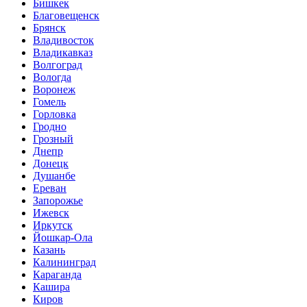
Бишкек
Благовещенск
Брянск
Владивосток
Владикавказ
Волгоград
Вологда
Воронеж
Гомель
Горловка
Гродно
Грозный
Днепр
Донецк
Душанбе
Ереван
Запорожье
Ижевск
Иркутск
Йошкар-Ола
Казань
Калининград
Караганда
Кашира
Киров