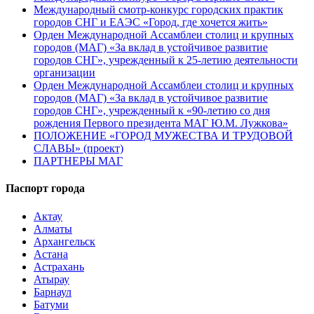
Международный смотр-конкурс городских практик
городов СНГ и ЕАЭС «Город, где хочется жить»
Орден Международной Ассамблеи столиц и крупных
городов (МАГ) «За вклад в устойчивое развитие
городов СНГ», учрежденный к 25-летию деятельности
организации
Орден Международной Ассамблеи столиц и крупных
городов (МАГ) «За вклад в устойчивое развитие
городов СНГ», учрежденный к «90-летию со дня
рождения Первого президента МАГ Ю.М. Лужкова»
ПОЛОЖЕНИЕ «ГОРОД МУЖЕСТВА И ТРУДОВОЙ
СЛАВЫ» (проект)
ПАРТНЕРЫ МАГ
Паспорт города
Актау
Алматы
Архангельск
Астана
Астрахань
Атырау
Барнаул
Батуми