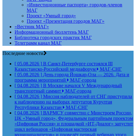
«Инвестиционные паспорта» городов-членов
МАГ
Проект «Умный город»
Проект «Презентация городов МАГ»
«Вестник МАГ»
Информационный бюллетень МАГ
Библиотека городских практик МАГ
Телеграмм канал МАГ
Последние новости
[ 05.08.2026 ]
В Санкт-Петербурге состоялся III
Казахстанско-Российский медиафорум
МАГ-СНГ
[ 05.08.2026 ]
День города Йошкар-Ола — 2026. Дата и
программа мероприятий
МАГ-города
[ 04.08.2026 ]
В Москве начался V Международный
транспортный саммит
МАГ-города
[ 04.08.2026 ]
Миссия наблюдателей от СНГ приступила
к наблюдению на выборах депутатов Курултая
Республики Казахстан
МАГ-СНГ
[ 04.08.2026 ]
ВАРМСУ совместно с Минстроем России,
ЦК «Умный город», Федеральным партийным проектом
«Цифровая Россия» и площадкой «ИТ-Диалог» запустит
цикл вебинаров «Цифровая мастерская
муниципалитетов» и проведёт первый вебинар этого