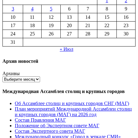
1
2
3
4
5
6
7
8
9
10
11
12
13
14
15
16
17
18
19
20
21
22
23
24
25
26
27
28
29
30
31
« Июл
Архив новостей
Архивы
Международная Ассамблея столиц и крупных городов
Об Ассамблее столиц и крупных городов СНГ (МАГ)
План мероприятий Международной Ассамблеи столиц
и крупных городов (МАГ) на 2026 год
Состав Правления МАГ
Положение об Экспертном совете МАГ
Состав Экспертного совета МАГ
Международный конкурс «Город в зеркале СМИ»