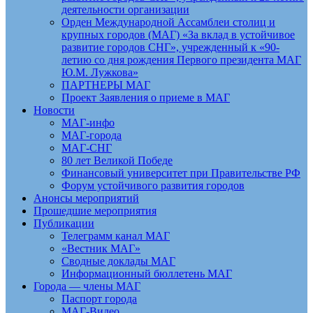
деятельности организации
Орден Международной Ассамблеи столиц и
крупных городов (МАГ) «За вклад в устойчивое
развитие городов СНГ», учрежденный к «90-
летию со дня рождения Первого президента МАГ
Ю.М. Лужкова»
ПАРТНЕРЫ МАГ
Проект Заявления о приеме в МАГ
Новости
МАГ-инфо
МАГ-города
МАГ-СНГ
80 лет Великой Победе
Финансовый университет при Правительстве РФ
Форум устойчивого развития городов
Анонсы мероприятий
Прошедшие мероприятия
Публикации
Телеграмм канал МАГ
«Вестник МАГ»
Сводные доклады МАГ
Информационный бюллетень МАГ
Города — члены МАГ
Паспорт города
МАГ-Видео