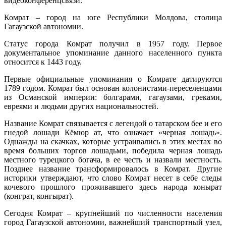
видеоконференцсвязи.
придани
молдавск
Комрат – город на юге Республики Молдова, столица
городу
Гагаузской автономии.
Комрат
статуса
Статус города Комрат получил в 1957 году. Первое
Культурн
документальное упоминание данного населенного пункта
столицы
относится к 1443 году.
Содружес
2023
Первые официальные упоминания о Комрате датируются
года
1789 годом. Комрат был основан колонистами-переселенцами
из Османской империи: болгарами, гагаузами, греками,
евреями и людьми других национальностей.
Название Комрат связывается с легендой о татарском бее и его
гнедой лошади Кёмюр ат, что означает «черная лошадь».
Однажды на скачках, которые устраивались в этих местах во
время больших торгов лошадьми, победила черная лошадь
местного турецкого богача, в ее честь и назвали местность.
Позднее название трансформировалось в Комрат. Другие
историки утверждают, что слово Комрат несет в себе следы
кочевого прошлого проживавшего здесь народа конырат
(конграт, конгырат).
Сегодня Комрат – крупнейший по численности населения
город Гагаузской автономии, важнейший транспортный узел,