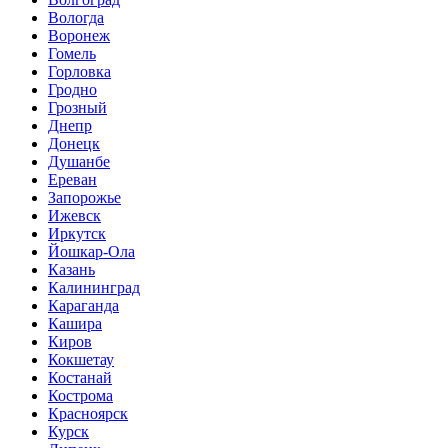
Вологда
Воронеж
Гомель
Горловка
Гродно
Грозный
Днепр
Донецк
Душанбе
Ереван
Запорожье
Ижевск
Иркутск
Йошкар-Ола
Казань
Калининград
Караганда
Кашира
Киров
Кокшетау
Костанай
Кострома
Красноярск
Курск