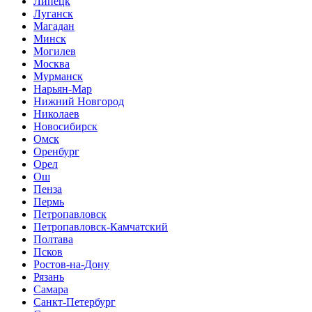
Липецк
Луганск
Магадан
Минск
Могилев
Москва
Мурманск
Нарьян-Мар
Нижний Новгород
Николаев
Новосибирск
Омск
Оренбург
Орел
Ош
Пенза
Пермь
Петропавловск
Петропавловск-Камчатский
Полтава
Псков
Ростов-на-Дону
Рязань
Самара
Санкт-Петербург