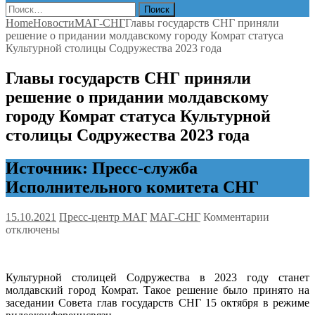
Найти:
Home
Новости
МАГ-СНГ
Главы государств СНГ приняли
решение о придании молдавскому городу Комрат статуса
Культурной столицы Содружества 2023 года
Главы государств СНГ приняли
решение о придании молдавскому
городу Комрат статуса Культурной
столицы Содружества 2023 года
Источник: Пресс-служба
Исполнительного комитета СНГ
к
15.10.2021
Пресс-центр МАГ
МАГ-СНГ
Комментарии
записи
отключены
Главы
государс
СНГ
Культурной столицей Содружества в 2023 году станет
приняли
молдавский город Комрат. Такое решение было принято на
решение
заседании Совета глав государств СНГ 15 октября в режиме
о