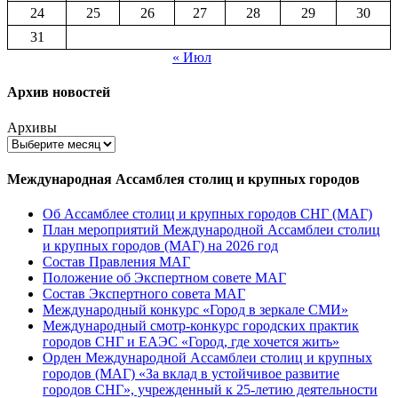
24
25
26
27
28
29
30
31
« Июл
Архив новостей
Архивы
Международная Ассамблея столиц и крупных городов
Об Ассамблее столиц и крупных городов СНГ (МАГ)
План мероприятий Международной Ассамблеи столиц
и крупных городов (МАГ) на 2026 год
Состав Правления МАГ
Положение об Экспертном совете МАГ
Состав Экспертного совета МАГ
Международный конкурс «Город в зеркале СМИ»
Международный смотр-конкурс городских практик
городов СНГ и ЕАЭС «Город, где хочется жить»
Орден Международной Ассамблеи столиц и крупных
городов (МАГ) «За вклад в устойчивое развитие
городов СНГ», учрежденный к 25-летию деятельности