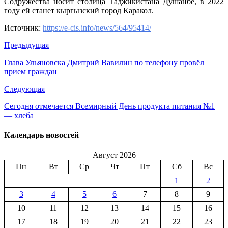
Содружества носит столица Таджикистана Душанбе, в 2022
году ей станет кыргызский город Каракол.
Источник:
https://e-cis.info/news/564/95414/
Предыдущая
Глава Ульяновска Дмитрий Вавилин по телефону провёл
прием граждан
Следующая
Сегодня отмечается Всемирный День продукта питания №1
— хлеба
Календарь новостей
Август 2026
Пн
Вт
Ср
Чт
Пт
Сб
Вс
1
2
3
4
5
6
7
8
9
10
11
12
13
14
15
16
17
18
19
20
21
22
23