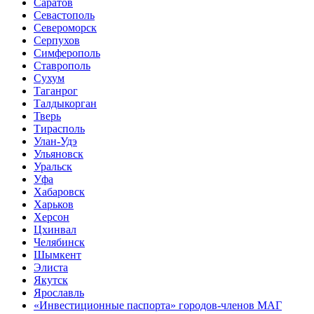
Саратов
Севастополь
Североморск
Серпухов
Симферополь
Ставрополь
Сухум
Таганрог
Tалдыкорган
Тверь
Тирасполь
Улан-Удэ
Ульяновск
Уральск
Уфа
Хабаровск
Харьков
Херсон
Цхинвал
Челябинск
Шымкент
Элиста
Якутск
Ярославль
«Инвестиционные паспорта» городов-членов МАГ