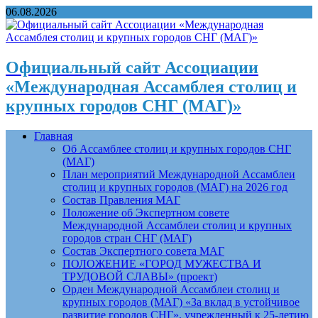
06.08.2026
Официальный сайт Ассоциации
«Международная Ассамблея столиц и
крупных городов СНГ (МАГ)»
Главная
Об Ассамблее столиц и крупных городов СНГ
(МАГ)
План мероприятий Международной Ассамблеи
столиц и крупных городов (МАГ) на 2026 год
Состав Правления МАГ
Положение об Экспертном совете
Международной Ассамблеи столиц и крупных
городов стран СНГ (МАГ)
Состав Экспертного совета МАГ
ПОЛОЖЕНИЕ «ГОРОД МУЖЕСТВА И
ТРУДОВОЙ СЛАВЫ» (проект)
Орден Международной Ассамблеи столиц и
крупных городов (МАГ) «За вклад в устойчивое
развитие городов СНГ», учрежденный к 25-летию