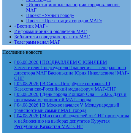
«Инвестиционные паспорта» городов-членов
МАГ
Проект «Умный город»
Проект «Презентация городов МАГ»
«Вестник МАГ»
Информационный бюллетень МАГ
Библиотека городских практик МАГ
Телеграмм канал МАГ
Последние новости
[ 06.08.2026 ]
ПОЗДРАВЛЯЕМ С ЮБИЛЕЕМ
Заместителя Председателя Правления — генерального
директора МАГ Васюнькина Юрия Николаевича!
МАГ-
СНГ
[ 05.08.2026 ]
В Санкт-Петербурге состоялся III
Казахстанско-Российский медиафорум
МАГ-СНГ
[ 05.08.2026 ]
День города Йошкар-Ола — 2026. Дата и
программа мероприятий
МАГ-города
[ 04.08.2026 ]
В Москве начался V Международный
транспортный саммит
МАГ-города
[ 04.08.2026 ]
Миссия наблюдателей от СНГ приступила
к наблюдению на выборах депутатов Курултая
Республики Казахстан
МАГ-СНГ