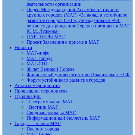
деятельности организации
Орден Международной Ассамблеи столиц и
крупных городов (МАГ) «За вклад в устойчивое
развитие городов СНГ», учрежденный к «90-
летию со дня рождения Первого президента МАГ
Ю.М. Лужкова»
ПАРТНЕРЫ МАГ
Проект Заявления о приеме в МАГ
Новости
МАГ-инфо
МАГ-города
МАГ-СНГ
80 лет Великой Победе
Финансовый университет при Правительстве РФ
Форум устойчивого развития городов
Анонсы мероприятий
Прошедшие мероприятия
Публикации
Телеграмм канал МАГ
«Вестник МАГ»
Сводные доклады МАГ
Информационный бюллетень МАГ
Города — члены МАГ
Паспорт города
МАГ-Видео