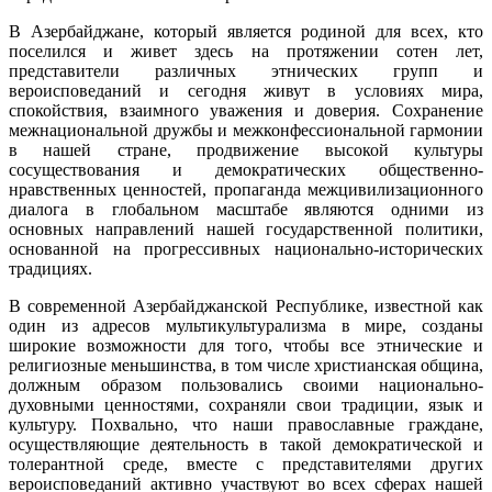
Пасхи
В Азербайджане, который является родиной для всех, кто
поселился и живет здесь на протяжении сотен лет,
представители различных этнических групп и
вероисповеданий и сегодня живут в условиях мира,
спокойствия, взаимного уважения и доверия. Сохранение
межнациональной дружбы и межконфессиональной гармонии
в нашей стране, продвижение высокой культуры
сосуществования и демократических общественно-
нравственных ценностей, пропаганда межцивилизационного
диалога в глобальном масштабе являются одними из
основных направлений нашей государственной политики,
основанной на прогрессивных национально-исторических
традициях.
В современной Азербайджанской Республике, известной как
один из адресов мультикультурализма в мире, созданы
широкие возможности для того, чтобы все этнические и
религиозные меньшинства, в том числе христианская община,
должным образом пользовались своими национально-
духовными ценностями, сохраняли свои традиции, язык и
культуру. Похвально, что наши православные граждане,
осуществляющие деятельность в такой демократической и
толерантной среде, вместе с представителями других
вероисповеданий активно участвуют во всех сферах нашей