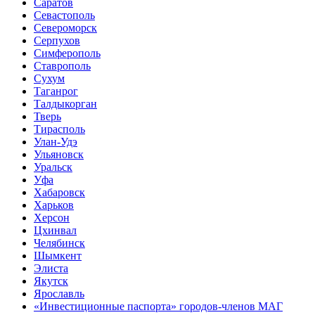
Саратов
Севастополь
Североморск
Серпухов
Симферополь
Ставрополь
Сухум
Таганрог
Tалдыкорган
Тверь
Тирасполь
Улан-Удэ
Ульяновск
Уральск
Уфа
Хабаровск
Харьков
Херсон
Цхинвал
Челябинск
Шымкент
Элиста
Якутск
Ярославль
«Инвестиционные паспорта» городов-членов МАГ