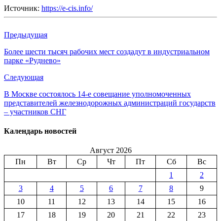
Источник:
https://e-cis.info/
Предыдущая
Более шести тысяч рабочих мест создадут в индустриальном
парке «Руднево»
Следующая
В Москве состоялось 14-е совещание уполномоченных
представителей железнодорожных администраций государств
– участников СНГ
Календарь новостей
Август 2026
Пн
Вт
Ср
Чт
Пт
Сб
Вс
1
2
3
4
5
6
7
8
9
10
11
12
13
14
15
16
17
18
19
20
21
22
23