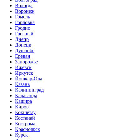
Вологда
Воронеж
Гомель
Горловка
Гродно
Грозный
Днепр
Донецк
Душанбе
Ереван
Запорожье
Ижевск
Иркутск
Йошкар-Ола
Казань
Калининград
Караганда
Кашира
Киров
Кокшетау
Костанай
Кострома
Красноярск
Курск