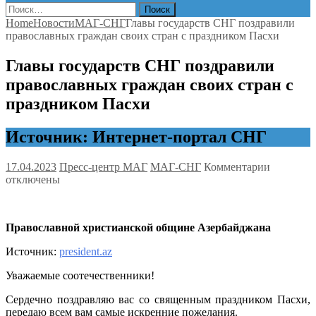
Найти:
Home
Новости
МАГ-СНГ
Главы государств СНГ поздравили
православных граждан своих стран с праздником Пасхи
Главы государств СНГ поздравили
православных граждан своих стран с
праздником Пасхи
Источник: Интернет-портал СНГ
к
17.04.2023
Пресс-центр МАГ
МАГ-СНГ
Комментарии
записи
отключены
Главы
государс
СНГ
Православной христианской общине Азербайджана
поздрави
правосла
Источник:
president.az
граждан
своих
Уважаемые соотечественники!
стран
с
Сердечно поздравляю вас со священным праздником Пасхи,
праздник
передаю всем вам самые искренние пожелания.