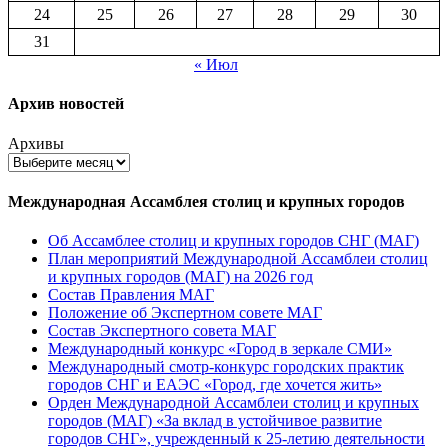
24
25
26
27
28
29
30
31
« Июл
Архив новостей
Архивы
Международная Ассамблея столиц и крупных городов
Об Ассамблее столиц и крупных городов СНГ (МАГ)
План мероприятий Международной Ассамблеи столиц
и крупных городов (МАГ) на 2026 год
Состав Правления МАГ
Положение об Экспертном совете МАГ
Состав Экспертного совета МАГ
Международный конкурс «Город в зеркале СМИ»
Международный смотр-конкурс городских практик
городов СНГ и ЕАЭС «Город, где хочется жить»
Орден Международной Ассамблеи столиц и крупных
городов (МАГ) «За вклад в устойчивое развитие
городов СНГ», учрежденный к 25-летию деятельности