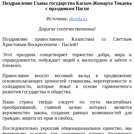
Поздравление Главы государства Касым-Жомарта Токаева
с праздником Пасхи
Источник:
akorda.kz
Дорогие соотечественники!
Поздравляю православных Казахстана со Светлым
Христовым Воскресением – Пасхой!
Этот праздник олицетворяет торжество добра, мира и
справедливости, побуждает людей к милосердию и заботе о
ближних.
Православие вносит весомый вклад в продвижение
основополагающих ценностей гуманизма, веротерпимости и
солидарности, которые лежат в основе гармоничного
развития государства и общества.
Наша страна твердо следует по пути масштабных
преобразований, главной целью которых является
верховенство закона, создание равных возможностей для
граждан, защита их прав и свобод.
Последовательно укрепляя общенациональное единство, мы
формируем условия для сохранения нашего бесценного