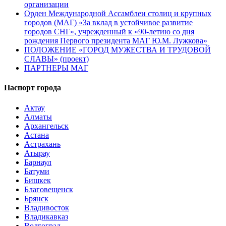
организации
Орден Международной Ассамблеи столиц и крупных
городов (МАГ) «За вклад в устойчивое развитие
городов СНГ», учрежденный к «90-летию со дня
рождения Первого президента МАГ Ю.М. Лужкова»
ПОЛОЖЕНИЕ «ГОРОД МУЖЕСТВА И ТРУДОВОЙ
СЛАВЫ» (проект)
ПАРТНЕРЫ МАГ
Паспорт города
Актау
Алматы
Архангельск
Астана
Астрахань
Атырау
Барнаул
Батуми
Бишкек
Благовещенск
Брянск
Владивосток
Владикавказ
Волгоград