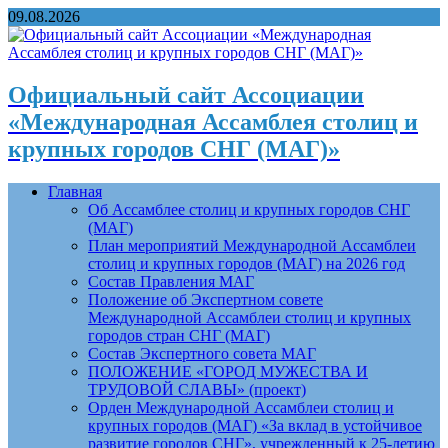
09.08.2026
Официальный сайт Ассоциации
«Международная Ассамблея столиц и
крупных городов СНГ (МАГ)»
Главная
Об Ассамблее столиц и крупных городов СНГ
(МАГ)
План мероприятий Международной Ассамблеи
столиц и крупных городов (МАГ) на 2026 год
Состав Правления МАГ
Положение об Экспертном совете
Международной Ассамблеи столиц и крупных
городов стран СНГ (МАГ)
Состав Экспертного совета МАГ
ПОЛОЖЕНИЕ «ГОРОД МУЖЕСТВА И
ТРУДОВОЙ СЛАВЫ» (проект)
Орден Международной Ассамблеи столиц и
крупных городов (МАГ) «За вклад в устойчивое
развитие городов СНГ», учрежденный к 25-летию