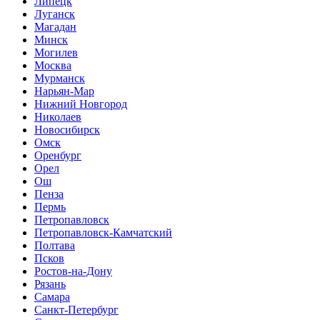
Липецк
Луганск
Магадан
Минск
Могилев
Москва
Мурманск
Нарьян-Мар
Нижний Новгород
Николаев
Новосибирск
Омск
Оренбург
Орел
Ош
Пенза
Пермь
Петропавловск
Петропавловск-Камчатский
Полтава
Псков
Ростов-на-Дону
Рязань
Самара
Санкт-Петербург