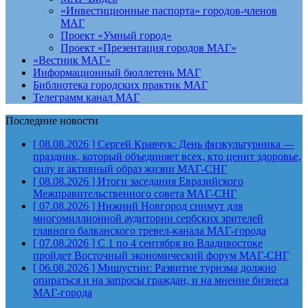
«Инвестиционные паспорта» городов-членов
МАГ
Проект «Умный город»
Проект «Презентация городов МАГ»
«Вестник МАГ»
Информационный бюллетень МАГ
Библиотека городских практик МАГ
Телеграмм канал МАГ
Последние новости
[ 08.08.2026 ]
Сергей Кравчук: День физкультурника —
праздник, который объединяет всех, кто ценит здоровье,
силу и активный образ жизни
МАГ-СНГ
[ 08.08.2026 ]
Итоги заседания Евразийского
Межправительственного совета
МАГ-СНГ
[ 07.08.2026 ]
Нижний Новгород снимут для
многомиллионной аудитории сербских зрителей
главного балканского тревел-канала
МАГ-города
[ 07.08.2026 ]
С 1 по 4 сентября во Владивостоке
пройдет Восточный экономический форум
МАГ-СНГ
[ 06.08.2026 ]
Мишустин: Развитие туризма должно
опираться и на запросы граждан, и на мнение бизнеса
МАГ-города