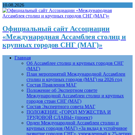
10.08.2026
Официальный сайт Ассоциации
«Международная Ассамблея столиц и
крупных городов СНГ (МАГ)»
Главная
Об Ассамблее столиц и крупных городов СНГ
(МАГ)
План мероприятий Международной Ассамблеи
столиц и крупных городов (МАГ) на 2026 год
Состав Правления МАГ
Положение об Экспертном совете
Международной Ассамблеи столиц и крупных
городов стран СНГ (МАГ)
Состав Экспертного совета МАГ
ПОЛОЖЕНИЕ «ГОРОД МУЖЕСТВА И
ТРУДОВОЙ СЛАВЫ» (проект)
Орден Международной Ассамблеи столиц и
крупных городов (МАГ) «За вклад в устойчивое
развитие городов СНГ», учрежденный к 25-летию