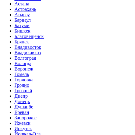
Астана
Астрахань
Атырау
Барнаул
Батуми
Бишкек
Благовещенск
Брянск
Владивосток
Владикавказ
Волгоград
Вологда
Воронеж
Гомель
Горловка
Гродно
Грозный
Днепр
Донецк
Душанбе
Ереван
Запорожье
Ижевск
Иркутск
Йошкар-Ола