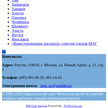
Уфа
Хабаровск
Харьков
Херсон
Цхинвал
Челябинск
Шымкент
Элиста
Якутск
Ярославль
«Инвестиционные паспорта» городов-членов МАГ
Контакты
Адрес:
Россия, 119019, г. Москва, ул. Новый Арбат, д. 11, стр.
1
Телефон:
(495) 691-90-59, 691-14-43
Электронная почта:
mag_oo@rambler.ru
© 2001-2026 Официальный сайт Международной Ассамблеи
столиц и крупных городов (мобильная версия)
PHP Code Snippets
Powered By :
XYZScripts.com