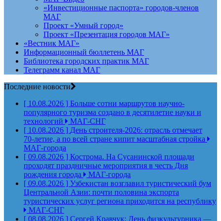
«Инвестиционные паспорта» городов-членов
МАГ
Проект «Умный город»
Проект «Презентация городов МАГ»
«Вестник МАГ»
Информационный бюллетень МАГ
Библиотека городских практик МАГ
Телеграмм канал МАГ
Последние новости
[ 10.08.2026 ]
Больше сотни маршрутов научно-
популярного туризма создано в десятилетие науки и
технологий
МАГ-СНГ
[ 10.08.2026 ]
День строителя‑2026: отрасль отмечает
70‑летие, а по всей стране кипит масштабная стройка
МАГ-города
[ 09.08.2026 ]
Кострома. На Сусанинской площади
проходят праздничные мероприятия в честь Дня
рождения города
МАГ-города
[ 09.08.2026 ]
Узбекистан возглавил туристический бум
Центральной Азии: почти половина экспорта
туристических услуг региона приходится на республику
МАГ-СНГ
[ 08.08.2026 ]
Сергей Кравчук: День физкультурника —