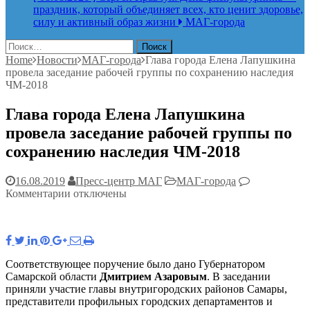
праздник, который объединяет всех, кто ценит здоровье,
силу и активный образ жизни
МАГ-города
Найти:
Home
Новости
МАГ-города
Глава города Елена Лапушкина
провела заседание рабочей группы по сохранению наследия
ЧМ-2018
Глава города Елена Лапушкина
провела заседание рабочей группы по
сохранению наследия ЧМ-2018
16.08.2019
Пресс-центр МАГ
МАГ-города
к
Комментарии
отключены
записи
Глава
города
Елена
Лапушкина
Соответствующее поручение было дано Губернатором
провела
Самарской области
Дмитрием Азаровым
. В заседании
заседание
приняли участие главы внутригородских районов Самары,
рабочей
представители профильных городских департаментов и
группы