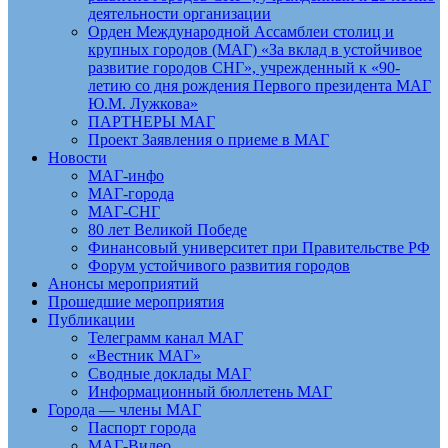
деятельности организации
Орден Международной Ассамблеи столиц и
крупных городов (МАГ) «За вклад в устойчивое
развитие городов СНГ», учрежденный к «90-
летию со дня рождения Первого президента МАГ
Ю.М. Лужкова»
ПАРТНЕРЫ МАГ
Проект Заявления о приеме в МАГ
Новости
МАГ-инфо
МАГ-города
МАГ-СНГ
80 лет Великой Победе
Финансовый университет при Правительстве РФ
Форум устойчивого развития городов
Анонсы мероприятий
Прошедшие мероприятия
Публикации
Телеграмм канал МАГ
«Вестник МАГ»
Сводные доклады МАГ
Информационный бюллетень МАГ
Города — члены МАГ
Паспорт города
МАГ-Видео