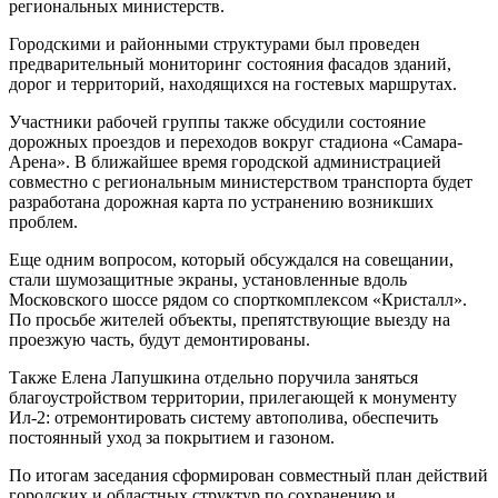
региональных министерств.
по
сохранению
Городскими и районными структурами был проведен
наследия
предварительный мониторинг состояния фасадов зданий,
ЧМ-2018
дорог и территорий, находящихся на гостевых маршрутах.
Участники рабочей группы также обсудили состояние
дорожных проездов и переходов вокруг стадиона «Самара-
Арена». В ближайшее время городской администрацией
совместно с региональным министерством транспорта будет
разработана дорожная карта по устранению возникших
проблем.
Еще одним вопросом, который обсуждался на совещании,
стали шумозащитные экраны, установленные вдоль
Московского шоссе рядом со спорткомплексом «Кристалл».
По просьбе жителей объекты, препятствующие выезду на
проезжую часть, будут демонтированы.
Также Елена Лапушкина отдельно поручила заняться
благоустройством территории, прилегающей к монументу
Ил-2: отремонтировать систему автополива, обеспечить
постоянный уход за покрытием и газоном.
По итогам заседания сформирован совместный план действий
городских и областных структур по сохранению и