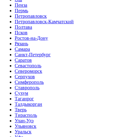
Пенза
Пермь
Петропавловск
Петропавловск-Камчатский
Полтава
Псков
Ростов-на-Дону
Рязань
Самара
Санкт-Петербург
Саратов
Севастополь
Североморск
Серпухов
Симферополь
Ставрополь
Сухум
Таганрог
Tалдыкорган
Тверь
Тирасполь
Улан-Удэ
Ульяновск
Уральск