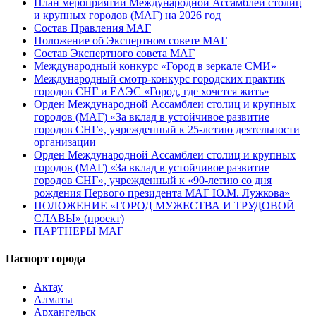
План мероприятий Международной Ассамблеи столиц
и крупных городов (МАГ) на 2026 год
Состав Правления МАГ
Положение об Экспертном совете МАГ
Состав Экспертного совета МАГ
Международный конкурс «Город в зеркале СМИ»
Международный смотр-конкурс городских практик
городов СНГ и ЕАЭС «Город, где хочется жить»
Орден Международной Ассамблеи столиц и крупных
городов (МАГ) «За вклад в устойчивое развитие
городов СНГ», учрежденный к 25-летию деятельности
организации
Орден Международной Ассамблеи столиц и крупных
городов (МАГ) «За вклад в устойчивое развитие
городов СНГ», учрежденный к «90-летию со дня
рождения Первого президента МАГ Ю.М. Лужкова»
ПОЛОЖЕНИЕ «ГОРОД МУЖЕСТВА И ТРУДОВОЙ
СЛАВЫ» (проект)
ПАРТНЕРЫ МАГ
Паспорт города
Актау
Алматы
Архангельск