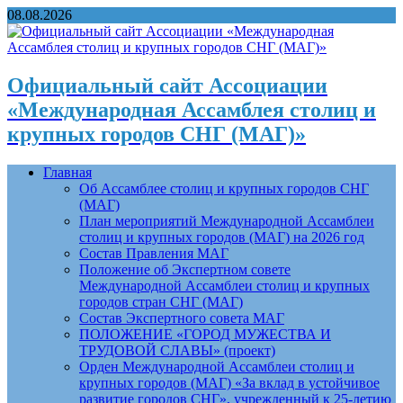
08.08.2026
Официальный сайт Ассоциации
«Международная Ассамблея столиц и
крупных городов СНГ (МАГ)»
Главная
Об Ассамблее столиц и крупных городов СНГ
(МАГ)
План мероприятий Международной Ассамблеи
столиц и крупных городов (МАГ) на 2026 год
Состав Правления МАГ
Положение об Экспертном совете
Международной Ассамблеи столиц и крупных
городов стран СНГ (МАГ)
Состав Экспертного совета МАГ
ПОЛОЖЕНИЕ «ГОРОД МУЖЕСТВА И
ТРУДОВОЙ СЛАВЫ» (проект)
Орден Международной Ассамблеи столиц и
крупных городов (МАГ) «За вклад в устойчивое
развитие городов СНГ», учрежденный к 25-летию