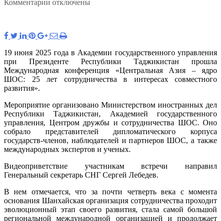
к
Комментарии
отключены
записи
Генеральный
секретарь
СНГ
С.Лебедев
19 июня 2025 года в Академии государственного управления
направил
при Президенте Республики Таджикистан прошла
видеоприветствие
Международная конференция «Центральная Азия – ядро
участникам
ШОС: 25 лет сотрудничества в интересах совместного
Международной
развития».
конференции
«Центральная
Мероприятие организовано Министерством иностранных дел
Азия
Республики Таджикистан, Академией государственного
–
управления, Центром дружбы и сотрудничества ШОС. Оно
ядро
собрало представителей дипломатического корпуса
ШОС:
государств-членов, наблюдателей и партнеров ШОС, а также
25
международных экспертов и ученых.
лет
сотрудничества
Видеоприветствие участникам встречи направил
в
Генеральный секретарь СНГ Сергей Лебедев.
интересах
совместного
В нем отмечается, что за почти четверть века с момента
развития»
основания Шанхайская организация сотрудничества проходит
эволюционный этап своего развития, стала самой большой
региональной международной организацией и продолжает