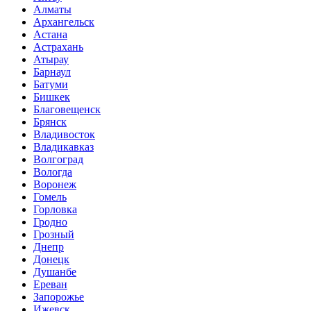
Алматы
Архангельск
Астана
Астрахань
Атырау
Барнаул
Батуми
Бишкек
Благовещенск
Брянск
Владивосток
Владикавказ
Волгоград
Вологда
Воронеж
Гомель
Горловка
Гродно
Грозный
Днепр
Донецк
Душанбе
Ереван
Запорожье
Ижевск