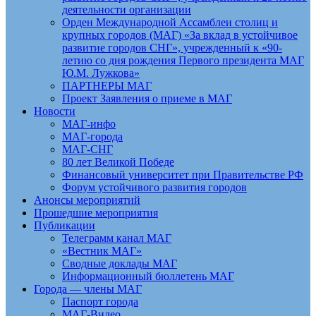
деятельности организации
Орден Международной Ассамблеи столиц и
крупных городов (МАГ) «За вклад в устойчивое
развитие городов СНГ», учрежденный к «90-
летию со дня рождения Первого президента МАГ
Ю.М. Лужкова»
ПАРТНЕРЫ МАГ
Проект Заявления о приеме в МАГ
Новости
МАГ-инфо
МАГ-города
МАГ-СНГ
80 лет Великой Победе
Финансовый университет при Правительстве РФ
Форум устойчивого развития городов
Анонсы мероприятий
Прошедшие мероприятия
Публикации
Телеграмм канал МАГ
«Вестник МАГ»
Сводные доклады МАГ
Информационный бюллетень МАГ
Города — члены МАГ
Паспорт города
МАГ-Видео