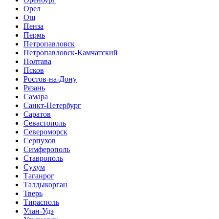
Орел
Ош
Пенза
Пермь
Петропавловск
Петропавловск-Камчатский
Полтава
Псков
Ростов-на-Дону
Рязань
Самара
Санкт-Петербург
Саратов
Севастополь
Североморск
Серпухов
Симферополь
Ставрополь
Сухум
Таганрог
Tалдыкорган
Тверь
Тирасполь
Улан-Удэ