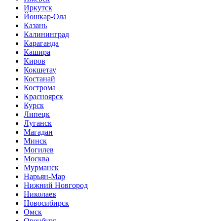
Иркутск
Йошкар-Ола
Казань
Калининград
Караганда
Кашира
Киров
Кокшетау
Костанай
Кострома
Красноярск
Курск
Липецк
Луганск
Магадан
Минск
Могилев
Москва
Мурманск
Нарьян-Мар
Нижний Новгород
Николаев
Новосибирск
Омск
Оренбург