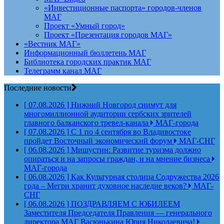
«Инвестиционные паспорта» городов-членов
МАГ
Проект «Умный город»
Проект «Презентация городов МАГ»
«Вестник МАГ»
Информационный бюллетень МАГ
Библиотека городских практик МАГ
Телеграмм канал МАГ
Последние новости
[ 07.08.2026 ]
Нижний Новгород снимут для
многомиллионной аудитории сербских зрителей
главного балканского тревел-канала
МАГ-города
[ 07.08.2026 ]
С 1 по 4 сентября во Владивостоке
пройдет Восточный экономический форум
МАГ-СНГ
[ 06.08.2026 ]
Мишустин: Развитие туризма должно
опираться и на запросы граждан, и на мнение бизнеса
МАГ-города
[ 06.08.2026 ]
Как Культурная столица Содружества 2026
года – Мегри хранит духовное наследие веков?
МАГ-
СНГ
[ 06.08.2026 ]
ПОЗДРАВЛЯЕМ С ЮБИЛЕЕМ
Заместителя Председателя Правления — генерального
директора МАГ Васюнькина Юрия Николаевича!