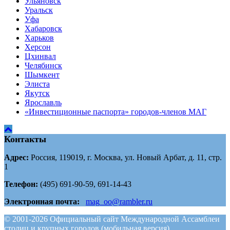
Ульяновск
Уральск
Уфа
Хабаровск
Харьков
Херсон
Цхинвал
Челябинск
Шымкент
Элиста
Якутск
Ярославль
«Инвестиционные паспорта» городов-членов МАГ
Контакты
Адрес:
Россия, 119019, г. Москва, ул. Новый Арбат, д. 11, стр.
1
Телефон:
(495) 691-90-59, 691-14-43
Электронная почта:
mag_oo@rambler.ru
© 2001-2026 Официальный сайт Международной Ассамблеи
столиц и крупных городов (мобильная версия)