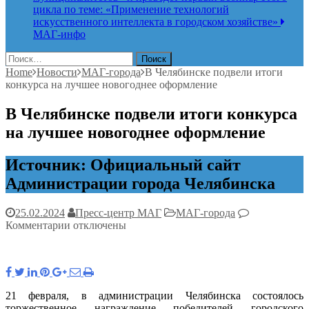
цикла по теме: «Применение технологий
искусственного интеллекта в городском хозяйстве»
МАГ-инфо
Найти:
Home
Новости
МАГ-города
В Челябинске подвели итоги
конкурса на лучшее новогоднее оформление
В Челябинске подвели итоги конкурса
на лучшее новогоднее оформление
Источник: Официальный сайт
Администрации города Челябинска
25.02.2024
Пресс-центр МАГ
МАГ-города
к
Комментарии
отключены
записи
В
Челябинске
подвели
итоги
21 февраля, в администрации Челябинска состоялось
конкурса
торжественное награждение победителей городского