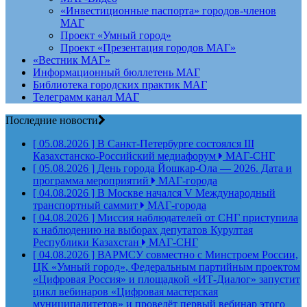
«Инвестиционные паспорта» городов-членов
МАГ
Проект «Умный город»
Проект «Презентация городов МАГ»
«Вестник МАГ»
Информационный бюллетень МАГ
Библиотека городских практик МАГ
Телеграмм канал МАГ
Последние новости
[ 05.08.2026 ]
В Санкт-Петербурге состоялся III
Казахстанско-Российский медиафорум
МАГ-СНГ
[ 05.08.2026 ]
День города Йошкар-Ола — 2026. Дата и
программа мероприятий
МАГ-города
[ 04.08.2026 ]
В Москве начался V Международный
транспортный саммит
МАГ-города
[ 04.08.2026 ]
Миссия наблюдателей от СНГ приступила
к наблюдению на выборах депутатов Курултая
Республики Казахстан
МАГ-СНГ
[ 04.08.2026 ]
ВАРМСУ совместно с Минстроем России,
ЦК «Умный город», Федеральным партийным проектом
«Цифровая Россия» и площадкой «ИТ-Диалог» запустит
цикл вебинаров «Цифровая мастерская
муниципалитетов» и проведёт первый вебинар этого