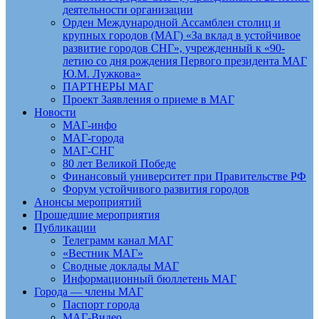
деятельности организации
Орден Международной Ассамблеи столиц и
крупных городов (МАГ) «За вклад в устойчивое
развитие городов СНГ», учрежденный к «90-
летию со дня рождения Первого президента МАГ
Ю.М. Лужкова»
ПАРТНЕРЫ МАГ
Проект Заявления о приеме в МАГ
Новости
МАГ-инфо
МАГ-города
МАГ-СНГ
80 лет Великой Победе
Финансовый университет при Правительстве РФ
Форум устойчивого развития городов
Анонсы мероприятий
Прошедшие мероприятия
Публикации
Телеграмм канал МАГ
«Вестник МАГ»
Сводные доклады МАГ
Информационный бюллетень МАГ
Города — члены МАГ
Паспорт города
МАГ-Видео