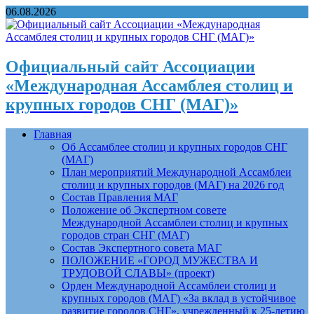
06.08.2026
Официальный сайт Ассоциации
«Международная Ассамблея столиц и
крупных городов СНГ (МАГ)»
Главная
Об Ассамблее столиц и крупных городов СНГ
(МАГ)
План мероприятий Международной Ассамблеи
столиц и крупных городов (МАГ) на 2026 год
Состав Правления МАГ
Положение об Экспертном совете
Международной Ассамблеи столиц и крупных
городов стран СНГ (МАГ)
Состав Экспертного совета МАГ
ПОЛОЖЕНИЕ «ГОРОД МУЖЕСТВА И
ТРУДОВОЙ СЛАВЫ» (проект)
Орден Международной Ассамблеи столиц и
крупных городов (МАГ) «За вклад в устойчивое
развитие городов СНГ», учрежденный к 25-летию