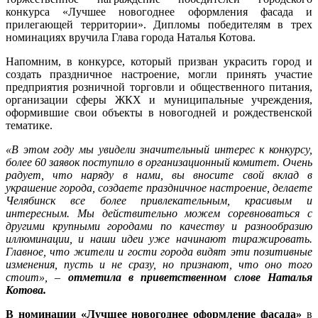
на
конкурса «Лучшее новогоднее оформления фасада и
лучшее
прилегающей территории». Дипломы победителям в трех
новогоднее
номинациях вручила Глава города Наталья Котова.
оформление
Напомним, в конкурсе, который призван украсить город и
создать праздничное настроение, могли принять участие
предприятия розничной торговли и общественного питания,
организации сферы ЖКХ и муниципальные учреждения,
оформившие свои объекты в новогодней и рождественской
тематике.
«В этом году мы увидели значительный интерес к конкурсу,
более 60 заявок поступило в организационный комитет. Очень
радует, что наряду в нами, вы вносите свой вклад в
украшение города, создаете праздничное настроение, делаете
Челябинск все более привлекательным, красивым и
интересным. Мы действительно можем соревноваться с
другими крупными городами по качеству и разнообразию
иллюминации, и наши идеи уже начинают тиражировать.
Главное, что жители и гости города видят эти позитивные
изменения, пусть и не сразу, но признают, что оно того
стоит», –
отметила в приветственном слове Наталья
Котова.
В номинации «Лучшее новогоднее оформление фасада»
в