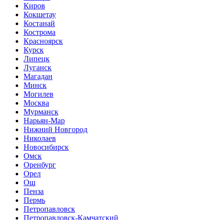
Киров
Кокшетау
Костанай
Кострома
Красноярск
Курск
Липецк
Луганск
Магадан
Минск
Могилев
Москва
Мурманск
Нарьян-Мар
Нижний Новгород
Николаев
Новосибирск
Омск
Оренбург
Орел
Ош
Пенза
Пермь
Петропавловск
Петропавловск-Камчатский