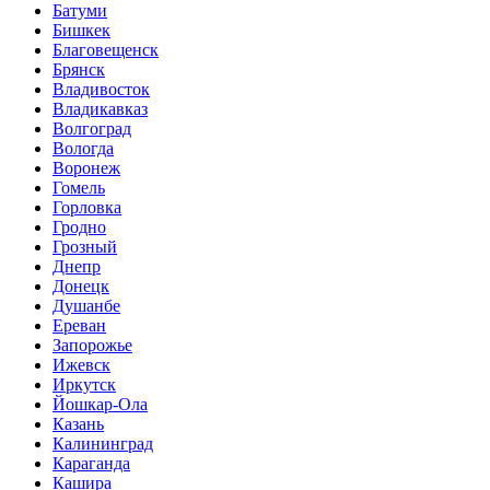
Батуми
Бишкек
Благовещенск
Брянск
Владивосток
Владикавказ
Волгоград
Вологда
Воронеж
Гомель
Горловка
Гродно
Грозный
Днепр
Донецк
Душанбе
Ереван
Запорожье
Ижевск
Иркутск
Йошкар-Ола
Казань
Калининград
Караганда
Кашира