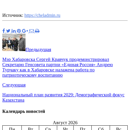
Источник:
https://cheladmin.ru
Предыдущая
Мэр Хабаровска Сергей Кравчук продемонстрировал
Секретарю Генсовета партии «Единая Россия» Андрею
Турчаку как в Хабаровске налажена работа по
патриотическому воспитанию
Следующая
Национальный план развития 2029: Демографический фокус
Казахстана
Календарь новостей
Август 2026
Пн
Вт
Ср
Чт
Пт
Сб
Вс