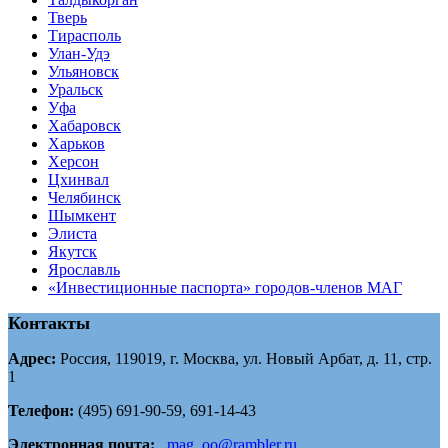
Тверь
Тирасполь
Улан-Удэ
Ульяновск
Уральск
Уфа
Хабаровск
Харьков
Херсон
Цхинвал
Челябинск
Шымкент
Элиста
Якутск
Ярославль
«Инвестиционные паспорта» городов-членов МАГ
Контакты
Адрес:
Россия, 119019, г. Москва, ул. Новый Арбат, д. 11, стр.
1
Телефон:
(495) 691-90-59, 691-14-43
Электронная почта:
mag_oo@rambler.ru