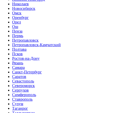
Николаев
Новосибирск
Омск
Оренбург
Орел
Ош
Пенза
Пермь
Петропавловск
Петропавловск-Камчатский
Полтава
Псков
Ростов-на-Дону
Рязань
Самара
Санкт-Петербург
Саратов
Севастополь
Североморск
Серпухов
Симферополь
Ставрополь
Сухум
Таганрог
Tалдыкорган