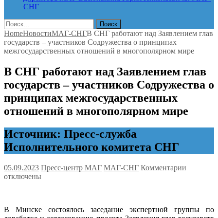
СНГ
Найти:
Home
Новости
МАГ-СНГ
В СНГ работают над Заявлением глав
государств – участников Содружества о принципах
межгосударственных отношений в многополярном мире
В СНГ работают над Заявлением глав
государств – участников Содружества о
принципах межгосударственных
отношений в многополярном мире
Источник: Пресс-служба
Исполнительного комитета СНГ
к
05.09.2023
Пресс-центр МАГ
МАГ-СНГ
Комментарии
записи
отключены
В
СНГ
работают
В Минске состоялось заседание экспертной группы по
над