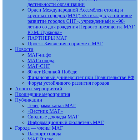
деятельности организации
Орден Международной Ассамблеи столиц и
крупных городов (МАГ) «За вклад в устойчивое
развитие городов СНГ», учрежденный к «90-
летию со дня рождения Первого президента МАГ
Ю.М. Лужкова»
ПАРТНЕРЫ МАГ
Проект Заявления о приеме в МАГ
Новости
МАГ-инфо
МАГ-города
МАГ-СНГ
80 лет Великой Победе
Финансовый университет при Правительстве РФ
Форум устойчивого развития городов
Анонсы мероприятий
Прошедшие мероприятия
Публикации
Телеграмм канал МАГ
«Вестник МАГ»
Сводные доклады МАГ
Информационный бюллетень МАГ
Города — члены МАГ
Паспорт города
МАГ-Видео