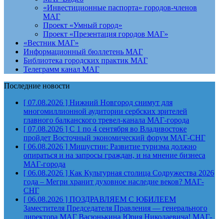
«Инвестиционные паспорта» городов-членов
МАГ
Проект «Умный город»
Проект «Презентация городов МАГ»
«Вестник МАГ»
Информационный бюллетень МАГ
Библиотека городских практик МАГ
Телеграмм канал МАГ
Последние новости
[ 07.08.2026 ]
Нижний Новгород снимут для
многомиллионной аудитории сербских зрителей
главного балканского тревел-канала
МАГ-города
[ 07.08.2026 ]
С 1 по 4 сентября во Владивостоке
пройдет Восточный экономический форум
МАГ-СНГ
[ 06.08.2026 ]
Мишустин: Развитие туризма должно
опираться и на запросы граждан, и на мнение бизнеса
МАГ-города
[ 06.08.2026 ]
Как Культурная столица Содружества 2026
года – Мегри хранит духовное наследие веков?
МАГ-
СНГ
[ 06.08.2026 ]
ПОЗДРАВЛЯЕМ С ЮБИЛЕЕМ
Заместителя Председателя Правления — генерального
директора МАГ Васюнькина Юрия Николаевича!
МАГ-