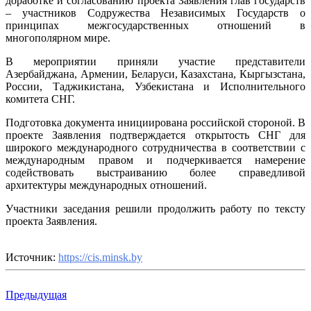
доработке и согласованию проекта Заявления глав государств
Заявлени
– участников Содружества Независимых Государств о
глав
принципах межгосударственных отношений в
государс
многополярном мире.
–
участник
В мероприятии приняли участие представители
Содружес
Азербайджана, Армении, Беларуси, Казахстана, Кыргызстана,
о
России, Таджикистана, Узбекистана и Исполнительного
принцип
комитета СНГ.
межгосуд
отношен
Подготовка документа инициирована российской стороной. В
в
проекте Заявления подтверждается открытость СНГ для
многопо
широкого международного сотрудничества в соответствии с
мире
международным правом и подчеркивается намерение
содействовать выстраиванию более справедливой
архитектуры международных отношений.
Участники заседания решили продолжить работу по тексту
проекта Заявления.
Источник:
https://cis.minsk.by
Предыдущая