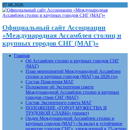
07.08.2026
Официальный сайт Ассоциации
«Международная Ассамблея столиц и
крупных городов СНГ (МАГ)»
Главная
Об Ассамблее столиц и крупных городов СНГ
(МАГ)
План мероприятий Международной Ассамблеи
столиц и крупных городов (МАГ) на 2026 год
Состав Правления МАГ
Положение об Экспертном совете
Международной Ассамблеи столиц и крупных
городов стран СНГ (МАГ)
Состав Экспертного совета МАГ
ПОЛОЖЕНИЕ «ГОРОД МУЖЕСТВА И
ТРУДОВОЙ СЛАВЫ» (проект)
Орден Международной Ассамблеи столиц и
крупных городов (МАГ) «За вклад в устойчивое
развитие городов СНГ», учрежденный к 25-летию