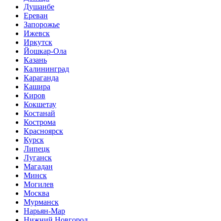
Душанбе
Ереван
Запорожье
Ижевск
Иркутск
Йошкар-Ола
Казань
Калининград
Караганда
Кашира
Киров
Кокшетау
Костанай
Кострома
Красноярск
Курск
Липецк
Луганск
Магадан
Минск
Могилев
Москва
Мурманск
Нарьян-Мар
Нижний Новгород