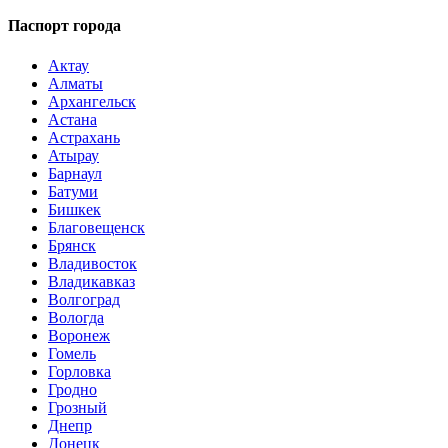
Паспорт города
Актау
Алматы
Архангельск
Астана
Астрахань
Атырау
Барнаул
Батуми
Бишкек
Благовещенск
Брянск
Владивосток
Владикавказ
Волгоград
Вологда
Воронеж
Гомель
Горловка
Гродно
Грозный
Днепр
Донецк