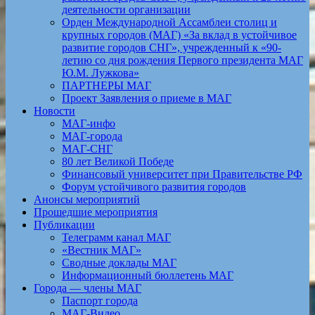
деятельности организации
Орден Международной Ассамблеи столиц и
крупных городов (МАГ) «За вклад в устойчивое
развитие городов СНГ», учрежденный к «90-
летию со дня рождения Первого президента МАГ
Ю.М. Лужкова»
ПАРТНЕРЫ МАГ
Проект Заявления о приеме в МАГ
Новости
МАГ-инфо
МАГ-города
МАГ-СНГ
80 лет Великой Победе
Финансовый университет при Правительстве РФ
Форум устойчивого развития городов
Анонсы мероприятий
Прошедшие мероприятия
Публикации
Телеграмм канал МАГ
«Вестник МАГ»
Сводные доклады МАГ
Информационный бюллетень МАГ
Города — члены МАГ
Паспорт города
МАГ-Видео