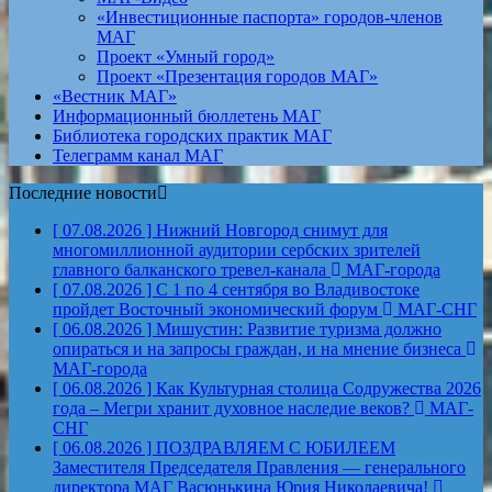
«Инвестиционные паспорта» городов-членов
МАГ
Проект «Умный город»
Проект «Презентация городов МАГ»
«Вестник МАГ»
Информационный бюллетень МАГ
Библиотека городских практик МАГ
Телеграмм канал МАГ
Последние новости
[ 07.08.2026 ]
Нижний Новгород снимут для
многомиллионной аудитории сербских зрителей
главного балканского тревел-канала
МАГ-города
[ 07.08.2026 ]
С 1 по 4 сентября во Владивостоке
пройдет Восточный экономический форум
МАГ-СНГ
[ 06.08.2026 ]
Мишустин: Развитие туризма должно
опираться и на запросы граждан, и на мнение бизнеса
МАГ-города
[ 06.08.2026 ]
Как Культурная столица Содружества 2026
года – Мегри хранит духовное наследие веков?
МАГ-
СНГ
[ 06.08.2026 ]
ПОЗДРАВЛЯЕМ С ЮБИЛЕЕМ
Заместителя Председателя Правления — генерального
директора МАГ Васюнькина Юрия Николаевича!