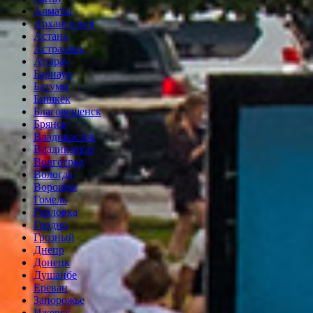
Алматы
Архангельск
Астана
Астрахань
Атырау
Барнаул
Батуми
Бишкек
Благовещенск
Брянск
Владивосток
Владикавказ
Волгоград
Вологда
Воронеж
Гомель
Горловка
Гродно
Грозный
Днепр
Донецк
Душанбе
Ереван
Запорожье
Ижевск