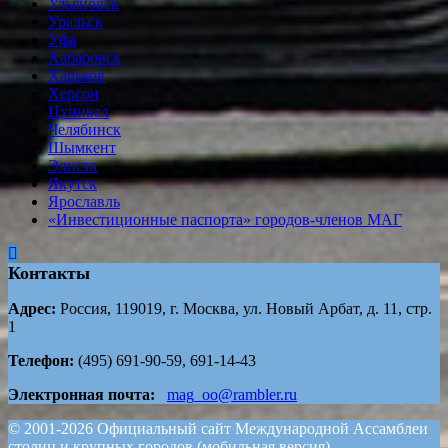
Ульяновск
Уральск
Уфа
Хабаровск
Харьков
Херсон
Цхинвал
Челябинск
Шымкент
Элиста
Якутск
Ярославль
«Инвестиционные паспорта» городов-членов МАГ
Контакты
Адрес:
Россия, 119019, г. Москва, ул. Новый Арбат, д. 11, стр.
1
Телефон:
(495) 691-90-59, 691-14-43
Электронная почта:
mag_oo@rambler.ru
© 2001-2026 Официальный сайт Международной Ассамблеи
столиц и крупных городов (мобильная версия)