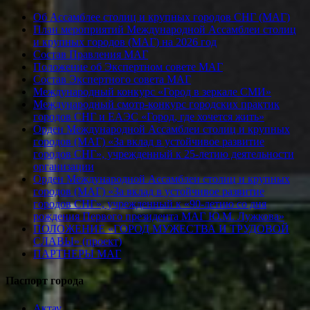
Об Ассамблее столиц и крупных городов СНГ (МАГ)
План мероприятий Международной Ассамблеи столиц
и крупных городов (МАГ) на 2026 год
Состав Правления МАГ
Положение об Экспертном совете МАГ
Состав Экспертного совета МАГ
Международный конкурс «Город в зеркале СМИ»
Международный смотр-конкурс городских практик
городов СНГ и ЕАЭС «Город, где хочется жить»
Орден Международной Ассамблеи столиц и крупных
городов (МАГ) «За вклад в устойчивое развитие
городов СНГ», учрежденный к 25-летию деятельности
организации
Орден Международной Ассамблеи столиц и крупных
городов (МАГ) «За вклад в устойчивое развитие
городов СНГ», учрежденный к «90-летию со дня
рождения Первого президента МАГ Ю.М. Лужкова»
ПОЛОЖЕНИЕ «ГОРОД МУЖЕСТВА И ТРУДОВОЙ
СЛАВЫ» (проект)
ПАРТНЕРЫ МАГ
Паспорт города
Актау