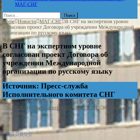
МАГ-СНГ
Найти:
Home
Новости
МАГ-СНГ
В СНГ на экспертном уровне
согласован проект Договора об учреждении Международной
организации по русскому языку
В СНГ на экспертном уровне
согласован проект Договора об
учреждении Международной
организации по русскому языку
Источник: Пресс-служба
Исполнительного комитета СНГ
к
06.09.2023
Пресс-центр МАГ
МАГ-СНГ
Комментарии
зап
отключены
В
СН
на
экс