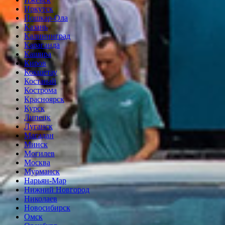
Иркутск
Йошкар-Ола
Казань
Калининград
Караганда
Кашира
Киров
Кокшетау
Костанай
Кострома
Красноярск
Курск
Липецк
Луганск
Магадан
Минск
Могилев
Москва
Мурманск
Нарьян-Мар
Нижний Новгород
Николаев
Новосибирск
Омск