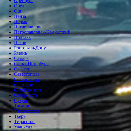
Оренбург
Орел
Ош
Пенза
Пермь
Петропавловск
Петропавловск-Камчатский
Полтава
Псков
Ростов-на-Дону
Рязань
Самара
Санкт-Петербург
Саратов
Севастополь
Североморск
Серпухов
Симферополь
Ставрополь
Сухум
Таганрог
Tалдыкорган
Тверь
Тирасполь
Улан-Удэ