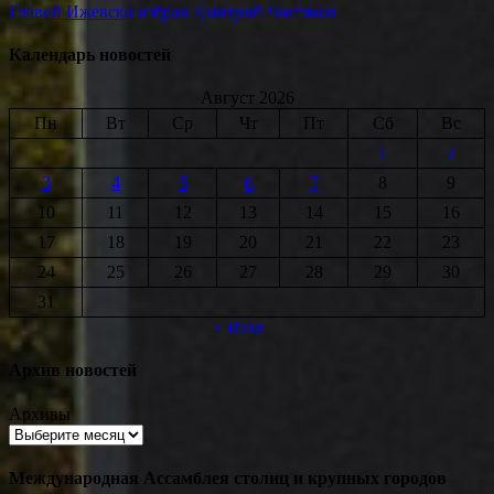
Главой Ижевска избран Дмитрий Чистяков
Календарь новостей
Август 2026
Пн
Вт
Ср
Чт
Пт
Сб
Вс
1
2
3
4
5
6
7
8
9
10
11
12
13
14
15
16
17
18
19
20
21
22
23
24
25
26
27
28
29
30
31
« Июл
Архив новостей
Архивы
Международная Ассамблея столиц и крупных городов