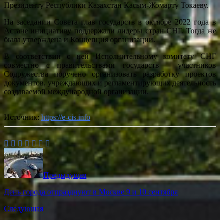
Президенту Республики Казахстан Касым-Жомарту Токаеву.
На заседании Совета глав государств в октябре 2022 года в
Астане инициативу поддержали лидеры стран СНГ. Тогда же
была утверждена и Концепция организации.
В соответствии с ней Исполнительному комитету СНГ
совместно с правительствами государств – участников
Содружества поручено организовать разработку проектов
документов, учреждающих и регламентирующих деятельность
создаваемой международной организации.
Источник:
https://e-cis.info
Предыдущая
День города отпразднуют в Москве 9 и 10 сентября
Следующая