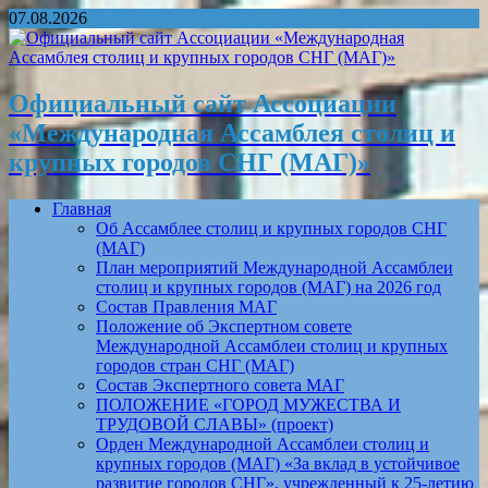
07.08.2026
Официальный сайт Ассоциации
«Международная Ассамблея столиц и
крупных городов СНГ (МАГ)»
Главная
Об Ассамблее столиц и крупных городов СНГ
(МАГ)
План мероприятий Международной Ассамблеи
столиц и крупных городов (МАГ) на 2026 год
Состав Правления МАГ
Положение об Экспертном совете
Международной Ассамблеи столиц и крупных
городов стран СНГ (МАГ)
Состав Экспертного совета МАГ
ПОЛОЖЕНИЕ «ГОРОД МУЖЕСТВА И
ТРУДОВОЙ СЛАВЫ» (проект)
Орден Международной Ассамблеи столиц и
крупных городов (МАГ) «За вклад в устойчивое
развитие городов СНГ», учрежденный к 25-летию