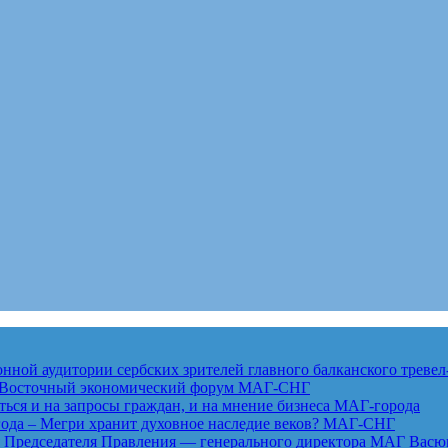
ной аудитории сербских зрителей главного балканского тревел
ет Восточный экономический форум
МАГ-СНГ
ься и на запросы граждан, и на мнение бизнеса
МАГ-города
года – Мегри хранит духовное наследие веков?
МАГ-СНГ
едседателя Правления — генерального директора МАГ Васю