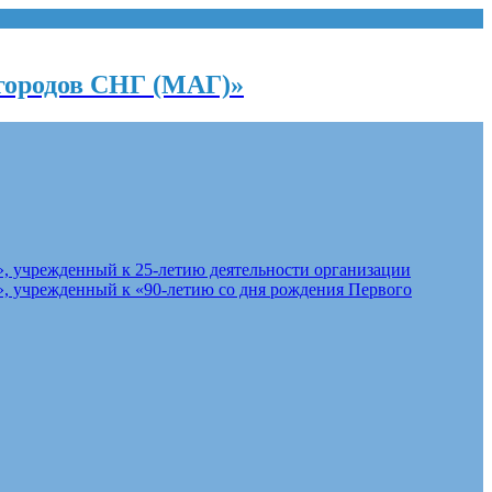
городов СНГ (МАГ)»
, учрежденный к 25-летию деятельности организации
, учрежденный к «90-летию со дня рождения Первого