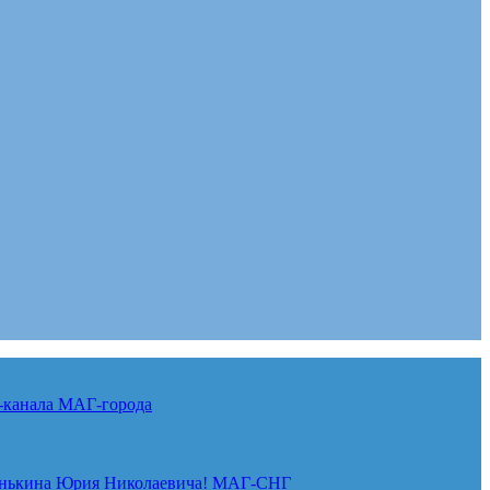
-канала
МАГ-города
нькина Юрия Николаевича!
МАГ-СНГ