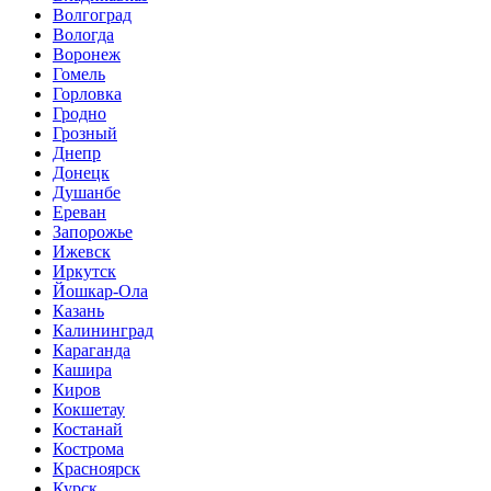
Волгоград
Вологда
Воронеж
Гомель
Горловка
Гродно
Грозный
Днепр
Донецк
Душанбе
Ереван
Запорожье
Ижевск
Иркутск
Йошкар-Ола
Казань
Калининград
Караганда
Кашира
Киров
Кокшетау
Костанай
Кострома
Красноярск
Курск