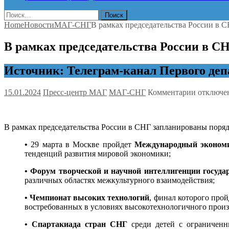
Найти:
Home
Новости
МАГ-СНГ
В рамках председательства России в 
В рамках председательства России в С
Источник: Телеграм-канал Первого де
к
15.01.2024
Пресс-центр МАГ
МАГ-СНГ
Комментарии
отключе
записи
В
рамках
В рамках председательства России в СНГ запланированы поряд
председа
России
•
29 марта в Москве пройдет
Международный экономи
в
тенденций развития мировой экономики;
СНГ
запланир
• Форум творческой и научной интеллигенции госуда
порядка
различных областях межкультурного взаимодействия;
150
меропри
• Чемпионат высоких технологий
, финал которого про
востребованных в условиях высокотехнологичного произ
• Спартакиада стран СНГ
среди детей с ограниченн