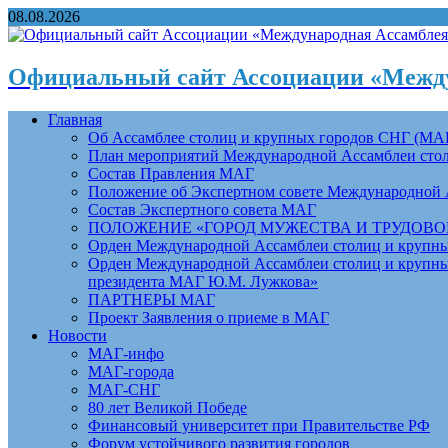
08.08.2026
Официальный сайт Ассоциации «Между
Главная
Об Ассамблее столиц и крупных городов СНГ (МА
План мероприятий Международной Ассамблеи столи
Состав Правления МАГ
Положение об Экспертном совете Международной 
Состав Экспертного совета МАГ
ПОЛОЖЕНИЕ «ГОРОД МУЖЕСТВА И ТРУДОВОЙ 
Орден Международной Ассамблеи столиц и крупных
Орден Международной Ассамблеи столиц и крупных
президента МАГ Ю.М. Лужкова»
ПАРТНЕРЫ МАГ
Проект Заявления о приеме в МАГ
Новости
МАГ-инфо
МАГ-города
МАГ-СНГ
80 лет Великой Победе
Финансовый университет при Правительстве РФ
Форум устойчивого развития городов