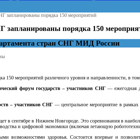
СНГ запланированы порядка 150 мероприятий
НГ запланированы порядка 150 мероприя
партамента стран СНГ МИД России
ны
ка 150 мероприятий различного уровня и направленности, в том
тельства
ческий форум государств – участников СНГ
— ежегодная д
ованы
рств – участников СНГ
— центральное мероприятие в рамках 
ятий
йдет в сентябре в Нижнем Новгороде. Это соревнования в наиб
водства и цифровой экономики (включая летающую робототехник
ыми возможностями здоровья. Состоится впервые и позволит