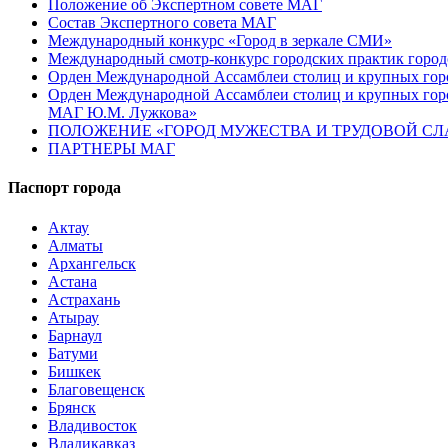
Положение об Экспертном совете МАГ
Состав Экспертного совета МАГ
Международный конкурс «Город в зеркале СМИ»
Международный смотр-конкурс городских практик город
Орден Международной Ассамблеи столиц и крупных город
Орден Международной Ассамблеи столиц и крупных город
МАГ Ю.М. Лужкова»
ПОЛОЖЕНИЕ «ГОРОД МУЖЕСТВА И ТРУДОВОЙ СЛАВ
ПАРТНЕРЫ МАГ
Паспорт города
Актау
Алматы
Архангельск
Астана
Астрахань
Атырау
Барнаул
Батуми
Бишкек
Благовещенск
Брянск
Владивосток
Владикавказ