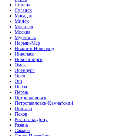
Липецк
Луганск
Магадан
Минск
Могилев
Москва
Мурманск
Нарьян-Мар
Нижний Новгород
Николаев
Новосибирск
Омск
Оренбург
Орел
Ош
Пенза
Пермь
Петропавловск
Петропавловск-Камчатский
Полтава
Псков
Ростов-на-Дону
Рязань
Самара
Санкт-Петербург