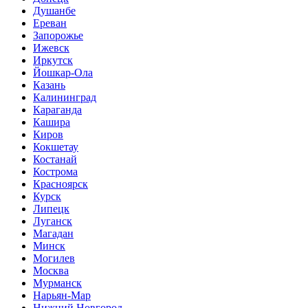
Душанбе
Ереван
Запорожье
Ижевск
Иркутск
Йошкар-Ола
Казань
Калининград
Караганда
Кашира
Киров
Кокшетау
Костанай
Кострома
Красноярск
Курск
Липецк
Луганск
Магадан
Минск
Могилев
Москва
Мурманск
Нарьян-Мар
Нижний Новгород