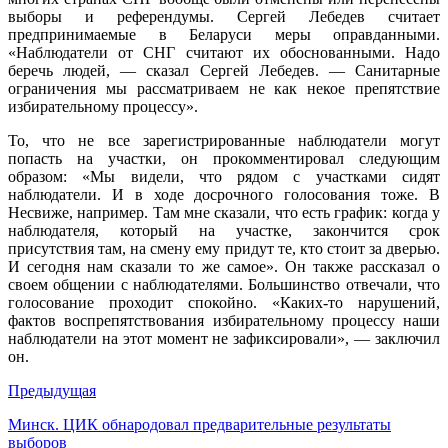
выборы и референдумы. Сергей Лебедев считает
предпринимаемые в Беларуси меры оправданными.
«Наблюдатели от СНГ считают их обоснованными. Надо
беречь людей, — сказал Сергей Лебедев. — Санитарные
ограничения мы рассматриваем не как некое препятствие
избирательному процессу».
То, что не все зарегистрированные наблюдатели могут
попасть на участки, он прокомментировал следующим
образом: «Мы видели, что рядом с участками сидят
наблюдатели. И в ходе досрочного голосования тоже. В
Несвиже, например. Там мне сказали, что есть график: когда у
наблюдателя, который на участке, закончится срок
присутствия там, на смену ему придут те, кто стоит за дверью.
И сегодня нам сказали то же самое». Он также рассказал о
своем общении с наблюдателями. Большинство отвечали, что
голосование проходит спокойно. «Каких-то нарушений,
фактов воспрепятствования избирательному процессу наши
наблюдатели на этот момент не зафиксировали», — заключил
он.
Предыдущая
Минск. ЦИК обнародовал предварительные результаты
выборов