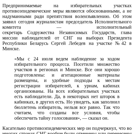
Предпринимаемые на избирательных участках
противоэпидемические меры являются обоснованными, а не
надуманными ради препятствия волеизъявлению. Об этом
заявил сегодня журналистам председатель Исполнительного
комитета — исполнительный
секретарь Содружества Независимых Государств, глава
миссии наблюдателей от СНГ на выборах Президента
Республики Беларусь Сергей Лебедев на участке №42 в
Минске.
«Мы с 24 июля ведем наблюдение за ходом
избирательного процесса. Посетили множество
участков в регионах и Минске. Все они хорошо
подготовлены: и агитационные материалы
размещены, и удобные подходы к местам
регистрации избирателей, к урнам, кабинах
организованы. На всех избирательных участках
есть наблюдатели. Да, в некоторых нет шторок в
кабинках, в других есть. Но увидеть, как заполнил
бюллетень избиратель, нельзя все равно. Так что
считаем, что созданы все условия, чтобы
обеспечить тайну голосования», — сказал он.
Касательно противоэпидемических мер он подчеркнул, что во
многих странах СНГ вообще были отменены или перенесены