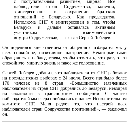
с поступательным развитием, мирная. Все
Минске
наблюдатели стран Содружества, конечно,
заинтересованы в сохранении братских
отношений с Беларусью. Как председатель
Исполкома СНГ я заинтересован в том, чтобы
Беларусь и дальше оставалась активным
участником взаимодействий
внутри Содружества», — сказал Сергей Лебедев.
Он поделился впечатлением от общения с избирателями: у
всех спокойное, позитивное настроение. Некоторые сами
обращались к наблюдателям, чтобы отметить, что ратуют за
спокойную, мирную жизнь и такое же голосование.
Сергей Лебедев добавил, что наблюдатели от СНГ работают
на президентских выборах с 24 июля. Всего прибыло более
170 человек из 8 стран. «Большинство заявленных
наблюдателей из стран СНГ добрались до Беларуси, невзирая
на сложности в транспортном сообщении. С частью
наблюдателей мы вчера пообщались в нашем Исполнительном
комитете СНГ. Меня радует то, что настрой всех
наблюдателей стран Содружества позитивный», — заключил
он.