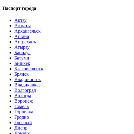
Паспорт города
Актау
Алматы
Архангельск
Астана
Астрахань
Атырау
Барнаул
Батуми
Бишкек
Благовещенск
Брянск
Владивосток
Владикавказ
Волгоград
Вологда
Воронеж
Гомель
Горловка
Гродно
Грозный
Днепр
Донецк