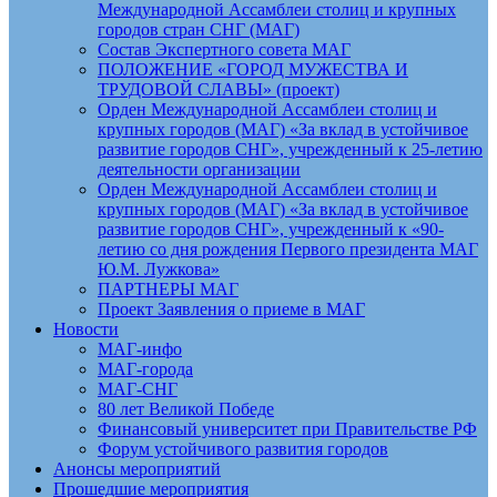
Международной Ассамблеи столиц и крупных
городов стран СНГ (МАГ)
Состав Экспертного совета МАГ
ПОЛОЖЕНИЕ «ГОРОД МУЖЕСТВА И
ТРУДОВОЙ СЛАВЫ» (проект)
Орден Международной Ассамблеи столиц и
крупных городов (МАГ) «За вклад в устойчивое
развитие городов СНГ», учрежденный к 25-летию
деятельности организации
Орден Международной Ассамблеи столиц и
крупных городов (МАГ) «За вклад в устойчивое
развитие городов СНГ», учрежденный к «90-
летию со дня рождения Первого президента МАГ
Ю.М. Лужкова»
ПАРТНЕРЫ МАГ
Проект Заявления о приеме в МАГ
Новости
МАГ-инфо
МАГ-города
МАГ-СНГ
80 лет Великой Победе
Финансовый университет при Правительстве РФ
Форум устойчивого развития городов
Анонсы мероприятий
Прошедшие мероприятия