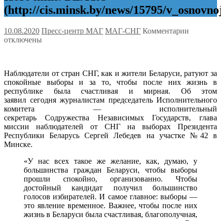
(http://cis.minsk.by/news/15795/v_osnovn
к
10.08.2020
Пресс-центр МАГ
МАГ-СНГ
Комментарии
записи
отключены
В
основной
день
Наблюдатели от стран СНГ, как и жители Беларуси, ратуют за
голосова
спокойные выборы и за то, чтобы после них жизнь в
Глава
республике была счастливая и мирная. Об этом
Миссии
заявил сегодня журналистам председатель Исполнительного
наблюдат
комитета — исполнительный
от
секретарь Содружества Независимых Государств, глава
СНГ
миссии наблюдателей от СНГ на выборах Президента
на
Республики Беларусь Сергей Лебедев на участке №42 в
выборах
Минске.
Президен
Республи
«У нас всех такое же желание, как, думаю, у
Беларусь
большинства граждан Беларуси, чтобы выборы
С.Лебеде
прошли спокойно, организованно. Чтобы
посетил
достойный кандидат получил большинство
ряд
голосов избирателей. И самое главное: выборы —
избирате
это явление временное. Важнее, чтобы после них
участков
жизнь в Беларуси была счастливая, благополучная,
в