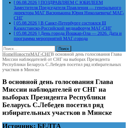
[ 06.08.2026 ]
ПОЗДРАВЛЯЕМ С ЮБИЛЕЕМ
Заместителя Председателя Правления — генерального
директора МАГ Васюнькина Юрия Николаевича!
МАГ-
СНГ
[ 05.08.2026 ]
В Санкт-Петербурге состоялся III
Казахстанско-Российский медиафорум
МАГ-СНГ
[ 05.08.2026 ]
День города Йошкар-Ола — 2026. Дата и
программа мероприятий
МАГ-города
Найти:
Home
Новости
МАГ-СНГ
В основной день голосования Глава
Миссии наблюдателей от СНГ на выборах Президента
Республики Беларусь С.Лебедев посетил ряд избирательных
участков в Минске
В основной день голосования Глава
Миссии наблюдателей от СНГ на
выборах Президента Республики
Беларусь С.Лебедев посетил ряд
избирательных участков в Минске
Источник: БЕЛТА