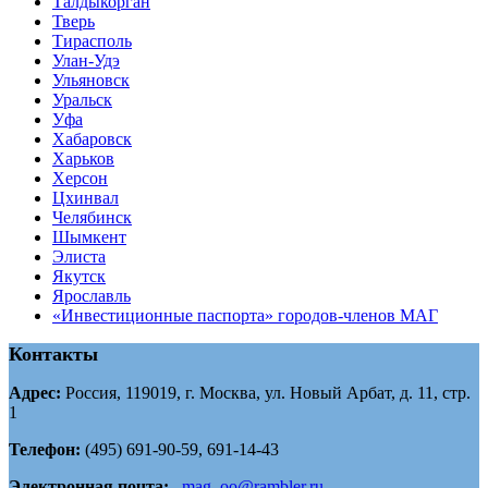
Tалдыкорган
Тверь
Тирасполь
Улан-Удэ
Ульяновск
Уральск
Уфа
Хабаровск
Харьков
Херсон
Цхинвал
Челябинск
Шымкент
Элиста
Якутск
Ярославль
«Инвестиционные паспорта» городов-членов МАГ
Контакты
Адрес:
Россия, 119019, г. Москва, ул. Новый Арбат, д. 11, стр.
1
Телефон:
(495) 691-90-59, 691-14-43
Электронная почта:
mag_oo@rambler.ru