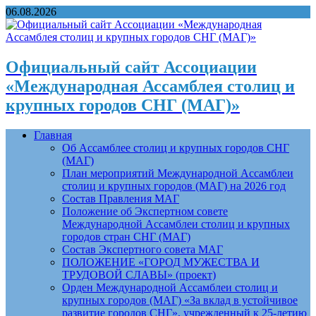
06.08.2026
Официальный сайт Ассоциации
«Международная Ассамблея столиц и
крупных городов СНГ (МАГ)»
Главная
Об Ассамблее столиц и крупных городов СНГ
(МАГ)
План мероприятий Международной Ассамблеи
столиц и крупных городов (МАГ) на 2026 год
Состав Правления МАГ
Положение об Экспертном совете
Международной Ассамблеи столиц и крупных
городов стран СНГ (МАГ)
Состав Экспертного совета МАГ
ПОЛОЖЕНИЕ «ГОРОД МУЖЕСТВА И
ТРУДОВОЙ СЛАВЫ» (проект)
Орден Международной Ассамблеи столиц и
крупных городов (МАГ) «За вклад в устойчивое
развитие городов СНГ», учрежденный к 25-летию