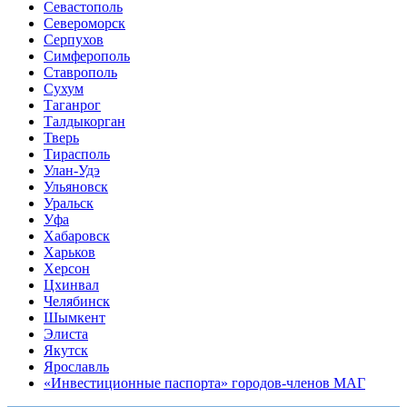
Севастополь
Североморск
Серпухов
Симферополь
Ставрополь
Сухум
Таганрог
Tалдыкорган
Тверь
Тирасполь
Улан-Удэ
Ульяновск
Уральск
Уфа
Хабаровск
Харьков
Херсон
Цхинвал
Челябинск
Шымкент
Элиста
Якутск
Ярославль
«Инвестиционные паспорта» городов-членов МАГ