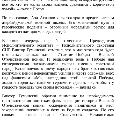
все те, кто, не жалея своих жизней, сражались с коричневой
чумой», – сказал Посол.
По его словам, Ази Асланов является ярким представителем
азербайджанской военной школы. Его жизненный путь и
героические подвиги – огромный моральный ресурс для
каждого из нас, для молодых людей.
В свою очередь первый заместитель Председателя
Исполнительного комитета – Исполнительного секретаря
СНГ Виктор Гуминский отметил, что в мае этого года будет
отмечаться великая дата – 75-летие Победы в Великой
Отечественной войне. И решающую роль в Победе над
гитлеровскими захватчиками сыграл именно советский
народ. Встав плечом к плечу, народы всех братских союзных
республик ценой невероятных усилий и жертв одержали верх
над фашизмом. «Мы, наследники этой великой Победы,
должны гордиться нашими героями и сделать все, чтобы эту
гордость передать уже своим потомкам», – заявил он.
Виктор Гуминский обратил внимание на необходимость
противостояния попыткам фальсификации истории Великой
Отечественной войны, осквернения памятников и мест
захоронений погибших в боях за Родину солдатов. По его
словам, высшие органы Содружества Независимых