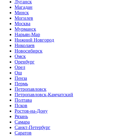
Луганск
Магадан
Минск
Могилев
Москва
Мурманск
Нарьян-Мар
Нижний Новгород
Николаев
Новосибирск
Омск
Оренбург
Орел
Ош
Пенза
Пермь
Петропавловск
Петропавловск-Камчатский
Полтава
Псков
Ростов-на-Дону
Рязань
Самара
Санкт-Петербург
Саратов