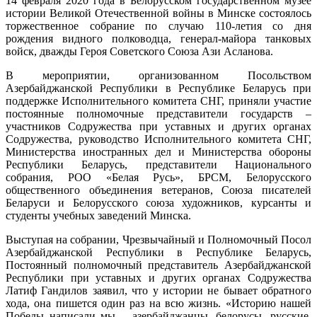
14 февраля 2020 года в Белорусском государственном музее
110
истории Великой Отечественной войны в Минске состоялось
лет
торжественное собрание по случаю 110-летия со дня
со
рождения видного полководца, генерал-майора танковых
дня
войск, дважды Героя Советского Союза Ази Асланова.
рождени
дважды
В мероприятии, организованном Посольством
Героя
Азербайджанской Республики в Республике Беларусь при
Советско
поддержке Исполнительного комитета СНГ, приняли участие
Союза
постоянные полномочные представители государств –
Ази
участников Содружества при уставных и других органах
Асланова
Содружества, руководство Исполнительного комитета СНГ,
Министерства иностранных дел и Министерства обороны
Республики Беларусь, представители Национального
собрания, РОО «Белая Русь», БРСМ, Белорусского
общественного объединения ветеранов, Союза писателей
Беларуси и Белорусского союза художников, курсанты и
студенты учебных заведений Минска.
Выступая на собрании, Чрезвычайный и Полномочный Посол
Азербайджанской Республики в Республике Беларусь,
Постоянный полномочный представитель Азербайджанской
Республики при уставных и других органах Содружества
Латиф Гандилов заявил, что у истории не бывает обратного
хода, она пишется один раз на всю жизнь. «Историю нашей
Победы написали мы – азербайджанцы, белорусы, русские,