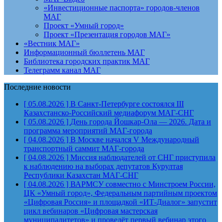
«Инвестиционные паспорта» городов-членов
МАГ
Проект «Умный город»
Проект «Презентация городов МАГ»
«Вестник МАГ»
Информационный бюллетень МАГ
Библиотека городских практик МАГ
Телеграмм канал МАГ
Последние новости
[ 05.08.2026 ]
В Санкт-Петербурге состоялся III
Казахстанско-Российский медиафорум
МАГ-СНГ
[ 05.08.2026 ]
День города Йошкар-Ола — 2026. Дата и
программа мероприятий
МАГ-города
[ 04.08.2026 ]
В Москве начался V Международный
транспортный саммит
МАГ-города
[ 04.08.2026 ]
Миссия наблюдателей от СНГ приступила
к наблюдению на выборах депутатов Курултая
Республики Казахстан
МАГ-СНГ
[ 04.08.2026 ]
ВАРМСУ совместно с Минстроем России,
ЦК «Умный город», Федеральным партийным проектом
«Цифровая Россия» и площадкой «ИТ-Диалог» запустит
цикл вебинаров «Цифровая мастерская
муниципалитетов» и проведёт первый вебинар этого