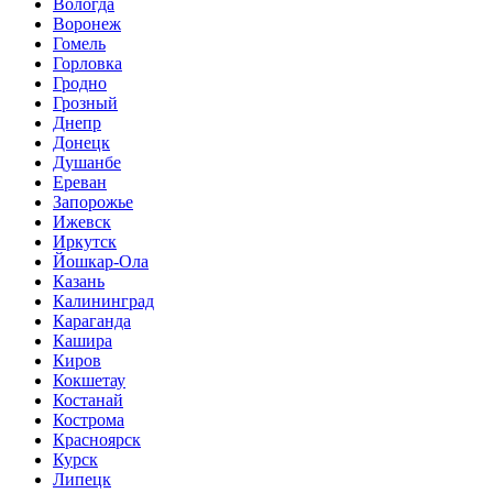
Вологда
Воронеж
Гомель
Горловка
Гродно
Грозный
Днепр
Донецк
Душанбе
Ереван
Запорожье
Ижевск
Иркутск
Йошкар-Ола
Казань
Калининград
Караганда
Кашира
Киров
Кокшетау
Костанай
Кострома
Красноярск
Курск
Липецк