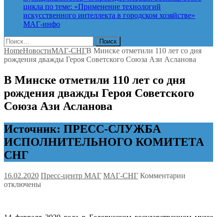
цикла по теме: «Применение технологий
искусственного интеллекта в городском хозяйстве»
МАГ-инфо
Найти:
Home
Новости
МАГ-СНГ
В Минске отметили 110 лет со дня
рождения дважды Героя Советского Союза Ази Асланова
В Минске отметили 110 лет со дня
рождения дважды Героя Советского
Союза Ази Асланова
Источник: ПРЕСС-СЛУЖБА
ИСПОЛНИТЕЛЬНОГО КОМИТЕТА
СНГ
к
16.02.2020
Пресс-центр МАГ
МАГ-СНГ
Комментарии
записи
отключены
В
Минске
отметили