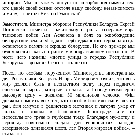
истории. Мы не можем допустить оскорбления памяти тех,
кто ценой своей жизни отстоял нашу свободу, независимость
и мир», – считает Виктор Гуминский.
Заместитель Министра обороны Республики Беларусь Сергей
Потапенко отметил значительную роль генерал-майора
танковых войск Ази Асланова в боях за освобождение
белорусской земли. «Подвиг азербайджанского героя навсегда
останется в памяти и сердцах белорусов. На его примере мы
будем воспитывать патриотизм в подрастающем поколении. В
честь него названы многие улицы в городах Республики
Беларусь», – добавил Сергей Потапенко.
Посол по особым поручениям Министерства иностранных
дел Республики Беларусь Игорь Милидович заявил, что весь
мир должен быть в неоплатном долгу перед подвигом
советского народа, который заплатил за Победу неимоверно
высокую цену – жизнями 30 миллионов человек. «Мы
должны помнить всех тех, кто погиб в бою или скончался от
ран, был замучен в фашистских застенках и лагерях, умер от
голода и холода в блокадном Ленинграде или от
непосильного труда в глубоком тылу. Благодаря мужеству и
героизму советского солдата для европейских народов
завершилась длившаяся шесть лет Вторая мировая война», –
сказал он.