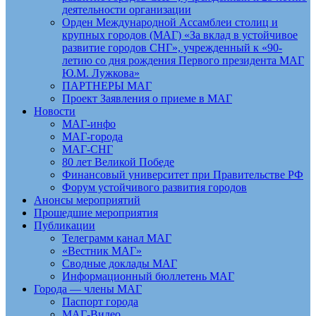
деятельности организации
Орден Международной Ассамблеи столиц и
крупных городов (МАГ) «За вклад в устойчивое
развитие городов СНГ», учрежденный к «90-
летию со дня рождения Первого президента МАГ
Ю.М. Лужкова»
ПАРТНЕРЫ МАГ
Проект Заявления о приеме в МАГ
Новости
МАГ-инфо
МАГ-города
МАГ-СНГ
80 лет Великой Победе
Финансовый университет при Правительстве РФ
Форум устойчивого развития городов
Анонсы мероприятий
Прошедшие мероприятия
Публикации
Телеграмм канал МАГ
«Вестник МАГ»
Сводные доклады МАГ
Информационный бюллетень МАГ
Города — члены МАГ
Паспорт города
МАГ-Видео