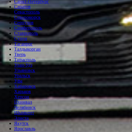
Санкт-Петербург
Саратов
Севастополь
Североморск
Серпухов
Симферополь
Ставрополь
Сухум
Таганрог
Tалдыкорган
Тверь
Тирасполь
Улан-Удэ
Ульяновск
Уральск
Уфа
Хабаровск
Харьков
Херсон
Цхинвал
Челябинск
Шымкент
Элиста
Якутск
Ярославль