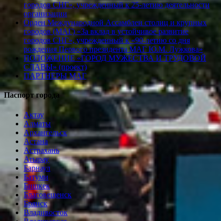
городов СНГ», учрежденный к 25-летию деятельности
организации
Орден Международной Ассамблеи столиц и крупных
городов (МАГ) «За вклад в устойчивое развитие
городов СНГ», учрежденный к «90-летию со дня
рождения Первого президента МАГ Ю.М. Лужкова»
ПОЛОЖЕНИЕ «ГОРОД МУЖЕСТВА И ТРУДОВОЙ
СЛАВЫ» (проект)
ПАРТНЕРЫ МАГ
Паспорт города
Актау
Алматы
Архангельск
Астана
Астрахань
Атырау
Барнаул
Батуми
Бишкек
Благовещенск
Брянск
Владивосток