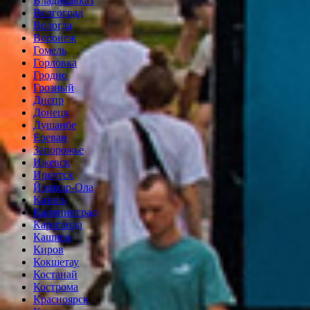
Владикавказ
Волгоград
Вологда
Воронеж
Гомель
Горловка
Гродно
Грозный
Днепр
Донецк
Душанбе
Ереван
Запорожье
Ижевск
Иркутск
Йошкар-Ола
Казань
Калининград
Караганда
Кашира
Киров
Кокшетау
Костанай
Кострома
Красноярск