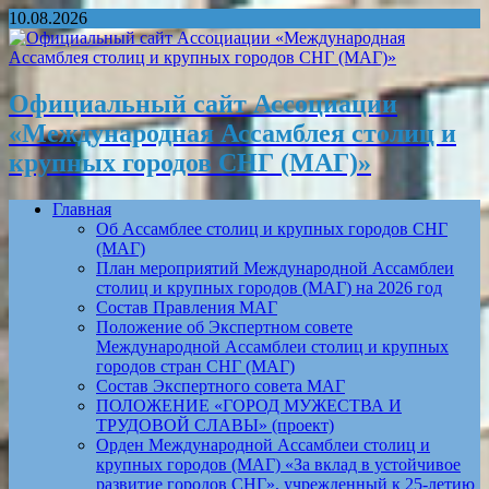
10.08.2026
Официальный сайт Ассоциации
«Международная Ассамблея столиц и
крупных городов СНГ (МАГ)»
Главная
Об Ассамблее столиц и крупных городов СНГ
(МАГ)
План мероприятий Международной Ассамблеи
столиц и крупных городов (МАГ) на 2026 год
Состав Правления МАГ
Положение об Экспертном совете
Международной Ассамблеи столиц и крупных
городов стран СНГ (МАГ)
Состав Экспертного совета МАГ
ПОЛОЖЕНИЕ «ГОРОД МУЖЕСТВА И
ТРУДОВОЙ СЛАВЫ» (проект)
Орден Международной Ассамблеи столиц и
крупных городов (МАГ) «За вклад в устойчивое
развитие городов СНГ», учрежденный к 25-летию