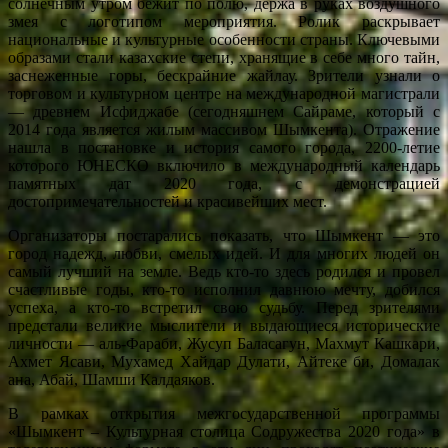
солнечным утром бежит по полю, держа в руках воздушного
змея с логотипом мероприятия. Ролик раскрывает
национальные и культурные особенности страны. Ключевыми
образами стали казахские степи, хранящие в себе много тайн,
заснеженные горы, бескрайние жайлау. Зрители узнали о
торговом и культурном центре на международной магистрали
— древнем Исфиджабе (сегодняшнем Сайраме, который с
2014 года является жилым массивом Шымкента). Отражение
нашла в постановке и история самого города, 2200-летие
которого ЮНЕСКО включило в международный календарь
памятных дат 2020 года, с демонстрацией
достопримечательностей и красивейших мест.
Организаторы постарались показать, что Шымкент — это
город надежд, любви, смелых идей. И для многих людей он
самый лучший на земле. Ведь кто-то здесь родился и провел
счастливые годы, кто-то исполнил давнюю мечту, добился
успеха, а кто-то встретил свою судьбу. Перед зрителями
предстали великие мыслители и выдающиеся исторические
личности — аль-Фараби, Жусуп Баласагун, Махмут Кашкари,
Ахмет Ясави, Мухамед Хайдар Дулати, Айтеке би, Домалак
ана, Абай, Шамши Калдаяков.
В рамках открытия межгосударственной программы
«Шымкент – Культурная столица Содружества 2020 года» в