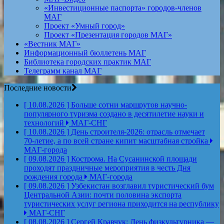
«Инвестиционные паспорта» городов-членов
МАГ
Проект «Умный город»
Проект «Презентация городов МАГ»
«Вестник МАГ»
Информационный бюллетень МАГ
Библиотека городских практик МАГ
Телеграмм канал МАГ
Последние новости
[ 10.08.2026 ]
Больше сотни маршрутов научно-
популярного туризма создано в десятилетие науки и
технологий
МАГ-СНГ
[ 10.08.2026 ]
День строителя‑2026: отрасль отмечает
70‑летие, а по всей стране кипит масштабная стройка
МАГ-города
[ 09.08.2026 ]
Кострома. На Сусанинской площади
проходят праздничные мероприятия в честь Дня
рождения города
МАГ-города
[ 09.08.2026 ]
Узбекистан возглавил туристический бум
Центральной Азии: почти половина экспорта
туристических услуг региона приходится на республику
МАГ-СНГ
[ 08.08.2026 ]
Сергей Кравчук: День физкультурника —