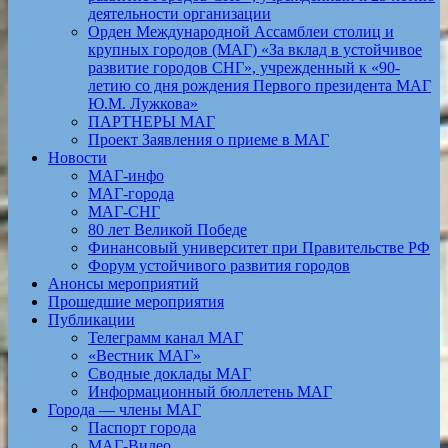
деятельности организации
Орден Международной Ассамблеи столиц и
крупных городов (МАГ) «За вклад в устойчивое
развитие городов СНГ», учрежденный к «90-
летию со дня рождения Первого президента МАГ
Ю.М. Лужкова»
ПАРТНЕРЫ МАГ
Проект Заявления о приеме в МАГ
Новости
МАГ-инфо
МАГ-города
МАГ-СНГ
80 лет Великой Победе
Финансовый университет при Правительстве РФ
Форум устойчивого развития городов
Анонсы мероприятий
Прошедшие мероприятия
Публикации
Телеграмм канал МАГ
«Вестник МАГ»
Сводные доклады МАГ
Информационный бюллетень МАГ
Города — члены МАГ
Паспорт города
МАГ-Видео