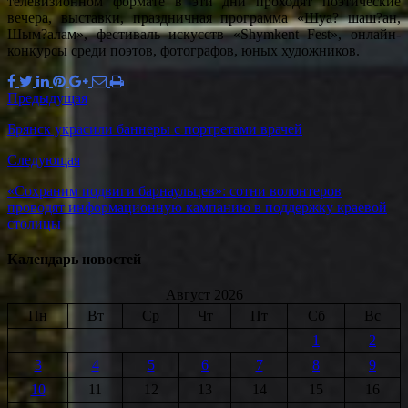
телевизионном формате в эти дни проходят поэтические
вечера, выставки, праздничная программа «Шуа? шаш?ан,
Шым?алам», фестиваль искусств «Shymkent Fest», онлайн-
конкурсы среди поэтов, фотографов, юных художников.
Предыдущая
Брянск украсили баннеры с портретами врачей
Следующая
«Сохраним подвиги барнаульцев»: сотни волонтеров
проводят информационную кампанию в поддержку краевой
столицы
Календарь новостей
Август 2026
Пн
Вт
Ср
Чт
Пт
Сб
Вс
1
2
3
4
5
6
7
8
9
10
11
12
13
14
15
16