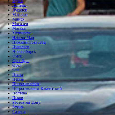
Курск
Липецк
Луганск
Магадан
Минск
Могилев
Москва
Мурманск
Нарьян-Мар
Нижний Новгород
Николаев
Новосибирск
Омск
Оренбург
Орел
Ош
Пенза
Пермь
Петропавловск
Петропавловск-Камчатский
Полтава
Псков
Ростов-на-Дону
Рязань
Самара