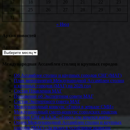
17
18
19
20
21
22
23
24
25
26
27
28
29
30
31
« Июл
Архив новостей
Архивы
Международная Ассамблея столиц и крупных городов
Об Ассамблее столиц и крупных городов СНГ (МАГ)
План мероприятий Международной Ассамблеи столиц
и крупных городов (МАГ) на 2026 год
Состав Правления МАГ
Положение об Экспертном совете МАГ
Состав Экспертного совета МАГ
Международный конкурс «Город в зеркале СМИ»
Международный смотр-конкурс городских практик
городов СНГ и ЕАЭС «Город, где хочется жить»
Орден Международной Ассамблеи столиц и крупных
городов (МАГ) «За вклад в устойчивое развитие