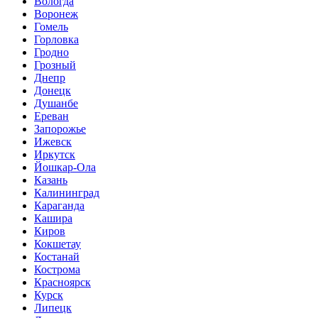
Вологда
Воронеж
Гомель
Горловка
Гродно
Грозный
Днепр
Донецк
Душанбе
Ереван
Запорожье
Ижевск
Иркутск
Йошкар-Ола
Казань
Калининград
Караганда
Кашира
Киров
Кокшетау
Костанай
Кострома
Красноярск
Курск
Липецк