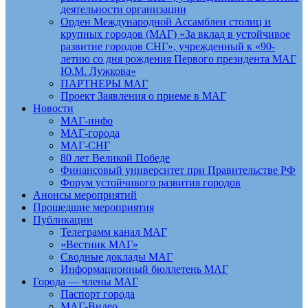
деятельности организации
Орден Международной Ассамблеи столиц и
крупных городов (МАГ) «За вклад в устойчивое
развитие городов СНГ», учрежденный к «90-
летию со дня рождения Первого президента МАГ
Ю.М. Лужкова»
ПАРТНЕРЫ МАГ
Проект Заявления о приеме в МАГ
Новости
МАГ-инфо
МАГ-города
МАГ-СНГ
80 лет Великой Победе
Финансовый университет при Правительстве РФ
Форум устойчивого развития городов
Анонсы мероприятий
Прошедшие мероприятия
Публикации
Телеграмм канал МАГ
«Вестник МАГ»
Сводные доклады МАГ
Информационный бюллетень МАГ
Города — члены МАГ
Паспорт города
МАГ-Видео