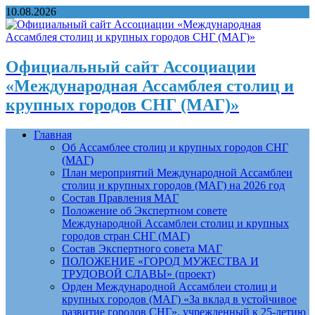
10.08.2026
Официальный сайт Ассоциации
«Международная Ассамблея столиц и
крупных городов СНГ (МАГ)»
Главная
Об Ассамблее столиц и крупных городов СНГ
(МАГ)
План мероприятий Международной Ассамблеи
столиц и крупных городов (МАГ) на 2026 год
Состав Правления МАГ
Положение об Экспертном совете
Международной Ассамблеи столиц и крупных
городов стран СНГ (МАГ)
Состав Экспертного совета МАГ
ПОЛОЖЕНИЕ «ГОРОД МУЖЕСТВА И
ТРУДОВОЙ СЛАВЫ» (проект)
Орден Международной Ассамблеи столиц и
крупных городов (МАГ) «За вклад в устойчивое
развитие городов СНГ», учрежденный к 25-летию