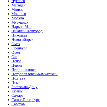
Луганск
Магадан
Минск
Могилев
Москва
Мурманск
Нарьян-Мар
Нижний Новгород
Николаев
Новосибирск
Омск
Оренбург
Орел
Ош
Пенза
Пермь
Петропавловск
Петропавловск-Камчатский
Полтава
Псков
Ростов-на-Дону
Рязань
Самара
Санкт-Петербург
Саратов