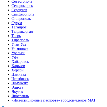
Севастополь
Североморск
Серпухов
Симферополь
Ставрополь
Сухум
Таганрог
Tалдыкорган
Тверь
Тирасполь
Улан-Удэ
Ульяновск
Уральск
Уфа
Хабаровск
Харьков
Херсон
Цхинвал
Челябинск
Шымкент
Элиста
Якутск
Ярославль
«Инвестиционные паспорта» городов-членов МАГ