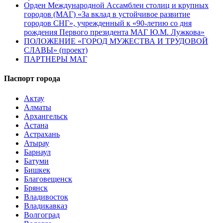
Орден Международной Ассамблеи столиц и крупных
городов (МАГ) «За вклад в устойчивое развитие
городов СНГ», учрежденный к «90-летию со дня
рождения Первого президента МАГ Ю.М. Лужкова»
ПОЛОЖЕНИЕ «ГОРОД МУЖЕСТВА И ТРУДОВОЙ
СЛАВЫ» (проект)
ПАРТНЕРЫ МАГ
Паспорт города
Актау
Алматы
Архангельск
Астана
Астрахань
Атырау
Барнаул
Батуми
Бишкек
Благовещенск
Брянск
Владивосток
Владикавказ
Волгоград