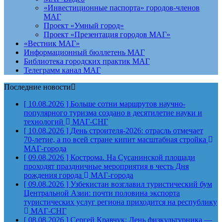
«Инвестиционные паспорта» городов-членов
МАГ
Проект «Умный город»
Проект «Презентация городов МАГ»
«Вестник МАГ»
Информационный бюллетень МАГ
Библиотека городских практик МАГ
Телеграмм канал МАГ
Последние новости
[ 10.08.2026 ]
Больше сотни маршрутов научно-
популярного туризма создано в десятилетие науки и
технологий
МАГ-СНГ
[ 10.08.2026 ]
День строителя‑2026: отрасль отмечает
70‑летие, а по всей стране кипит масштабная стройка
МАГ-города
[ 09.08.2026 ]
Кострома. На Сусанинской площади
проходят праздничные мероприятия в честь Дня
рождения города
МАГ-города
[ 09.08.2026 ]
Узбекистан возглавил туристический бум
Центральной Азии: почти половина экспорта
туристических услуг региона приходится на республику
МАГ-СНГ
[ 08.08.2026 ]
Сергей Кравчук: День физкультурника —