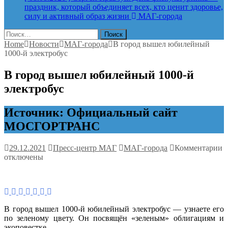
праздник, который объединяет всех, кто ценит здоровье,
силу и активный образ жизни
МАГ-города
Найти:
Home
Новости
МАГ-города
В город вышел юбилейный
1000-й электробус
В город вышел юбилейный 1000-й
электробус
Источник: Официальный сайт
МОСГОРТРАНС
к
29.12.2021
Пресс-центр МАГ
МАГ-города
Комментарии
з
отключены
В
г
в
ю
1
В город вышел 1000-й юбилейный электробус — узнаете его
й
по зеленому цвету. Он посвящён «зеленым» облигациям и
э
экоповестке.