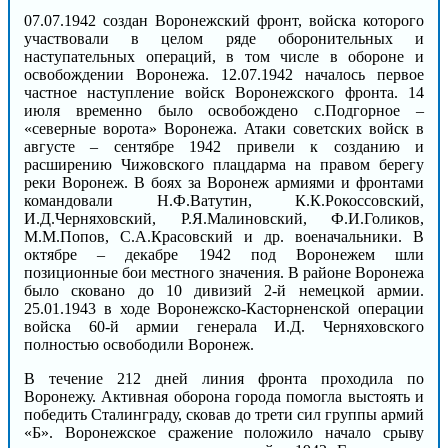
07.07.1942 создан Воронежский фронт, войска которого
участвовали в целом ряде оборонительных и
наступательных операций, в том числе в обороне и
освобождении Воронежа. 12.07.1942 началось первое
частное наступление войск Воронежского фронта. 14
июля временно было освобождено с.Подгорное –
«северные ворота» Воронежа. Атаки советских войск в
августе – сентябре 1942 привели к созданию и
расширению Чижовского плацдарма на правом берегу
реки Воронеж. В боях за Воронеж армиями и фронтами
командовали Н.Ф.Ватутин, К.К.Рокоссовский,
И.Д.Черняховский, Р.Я.Малиновский, Ф.И.Голиков,
М.М.Попов, С.А.Красовский и др. военачальники. В
октябре – декабре 1942 под Воронежем шли
позиционные бои местного значения. В районе Воронежа
было сковано до 10 дивизий 2-й немецкой армии.
25.01.1943 в ходе Воронежско-Касторненской операции
войска 60-й армии генерала И.Д. Черняховского
полностью освободили Воронеж.
В течение 212 дней линия фронта проходила по
Воронежу. Активная оборона города помогла выстоять и
победить Сталинграду, сковав до трети сил группы армий
«Б». Воронежское сражение положило начало срыву