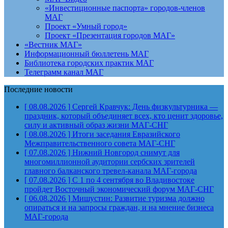
«Инвестиционные паспорта» городов-членов
МАГ
Проект «Умный город»
Проект «Презентация городов МАГ»
«Вестник МАГ»
Информационный бюллетень МАГ
Библиотека городских практик МАГ
Телеграмм канал МАГ
Последние новости
[ 08.08.2026 ]
Сергей Кравчук: День физкультурника —
праздник, который объединяет всех, кто ценит здоровье,
силу и активный образ жизни
МАГ-СНГ
[ 08.08.2026 ]
Итоги заседания Евразийского
Межправительственного совета
МАГ-СНГ
[ 07.08.2026 ]
Нижний Новгород снимут для
многомиллионной аудитории сербских зрителей
главного балканского тревел-канала
МАГ-города
[ 07.08.2026 ]
С 1 по 4 сентября во Владивостоке
пройдет Восточный экономический форум
МАГ-СНГ
[ 06.08.2026 ]
Мишустин: Развитие туризма должно
опираться и на запросы граждан, и на мнение бизнеса
МАГ-города