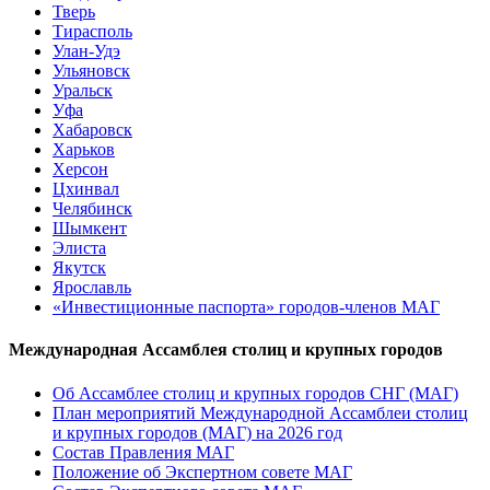
Тверь
Тирасполь
Улан-Удэ
Ульяновск
Уральск
Уфа
Хабаровск
Харьков
Херсон
Цхинвал
Челябинск
Шымкент
Элиста
Якутск
Ярославль
«Инвестиционные паспорта» городов-членов МАГ
Международная Ассамблея столиц и крупных городов
Об Ассамблее столиц и крупных городов СНГ (МАГ)
План мероприятий Международной Ассамблеи столиц
и крупных городов (МАГ) на 2026 год
Состав Правления МАГ
Положение об Экспертном совете МАГ