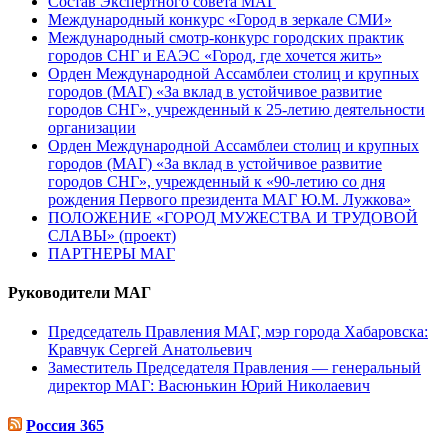
Состав Экспертного совета МАГ
Международный конкурс «Город в зеркале СМИ»
Международный смотр-конкурс городских практик
городов СНГ и ЕАЭС «Город, где хочется жить»
Орден Международной Ассамблеи столиц и крупных
городов (МАГ) «За вклад в устойчивое развитие
городов СНГ», учрежденный к 25-летию деятельности
организации
Орден Международной Ассамблеи столиц и крупных
городов (МАГ) «За вклад в устойчивое развитие
городов СНГ», учрежденный к «90-летию со дня
рождения Первого президента МАГ Ю.М. Лужкова»
ПОЛОЖЕНИЕ «ГОРОД МУЖЕСТВА И ТРУДОВОЙ
СЛАВЫ» (проект)
ПАРТНЕРЫ МАГ
Руководители МАГ
Председатель Правления МАГ, мэр города Хабаровска:
Кравчук Сергей Анатольевич
Заместитель Председателя Правления — генеральный
директор МАГ: Васюнькин Юрий Николаевич
Россия 365