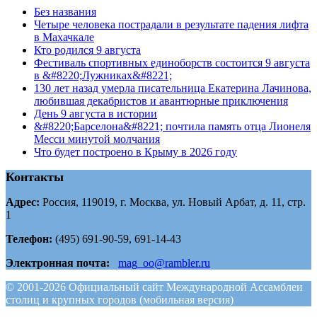
Без названия
Четыре человека пострадали в результате падения лифта
в Махачкале
Кто родился 9 августа
Фестиваль спортивных единоборств состоится 9 августа
в &#8220;Лужниках&#8221;
130 лет назад умерла писательница Екатерина Лачинова,
любившая декабристов и авантюрные приключения
День 9 августа в истории
&#8220;Барселона&#8221; почтила память отца Лионеля
Месси минутой молчания
Что будет построено в Крыму в 2026 году
Контакты
Адрес:
Россия, 119019, г. Москва, ул. Новый Арбат, д. 11, стр.
1
Телефон:
(495) 691-90-59, 691-14-43
Электронная почта:
mag_oo@rambler.ru
© 2001-2026 Официальный сайт Международной Ассамблеи
столиц и крупных городов (мобильная версия)