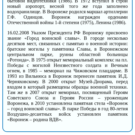
бытовой видеотехники (1986). В 1972 вступил в строй
новый аэропорт, весной того же года заполнено
водохранилище. В Воронеже родился маршал артиллерии
Г.Ф. Одинцов. Воронеж награжден орденами
Отечественной войны 1-й степени (1975), Ленина (1986).
16.02.2008 Указом Президента РФ Воронежу присвоено
звание «Город воинской славы». В городе несколько
десятков мест, связанных с памятью о военной истории:
братские могилы у памятника Славы, в Воронежском
центральном парке, руины областной больницы
«Ротонда». В 1975 открыт мемориальный комплекс на пл.
Победы с могилой Неизвестного солдата и Вечным
огнем, в 1985 – мемориал на Чижовском плацдарме. В
1993 из Вильнюса в Воронеж перенесен памятник И.Д.
Черняховскому. В 2000 открыт Музей-Диорама, перед
входом в который размещены образцы военной техники.
Там же в 2007 открыт мемориал, посвященный Героям
Советского Союза и Героям России – уроженцам
Воронежа, в 2010 установлена памятная стела «Воронеж
– город воинской славы». В парке Победы в год 80-летия
Воздушно-десантных войск установлен памятник
«Воронеж – родина ВДВ».