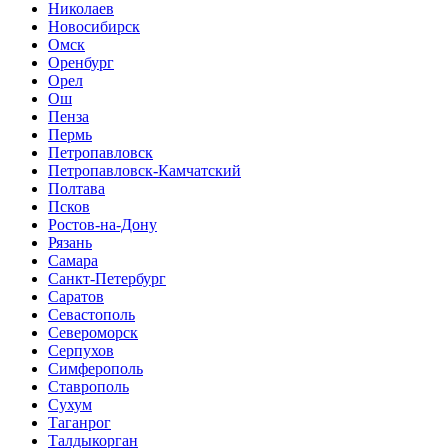
Николаев
Новосибирск
Омск
Оренбург
Орел
Ош
Пенза
Пермь
Петропавловск
Петропавловск-Камчатский
Полтава
Псков
Ростов-на-Дону
Рязань
Самара
Санкт-Петербург
Саратов
Севастополь
Североморск
Серпухов
Симферополь
Ставрополь
Сухум
Таганрог
Tалдыкорган