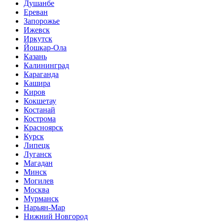
Душанбе
Ереван
Запорожье
Ижевск
Иркутск
Йошкар-Ола
Казань
Калининград
Караганда
Кашира
Киров
Кокшетау
Костанай
Кострома
Красноярск
Курск
Липецк
Луганск
Магадан
Минск
Могилев
Москва
Мурманск
Нарьян-Мар
Нижний Новгород