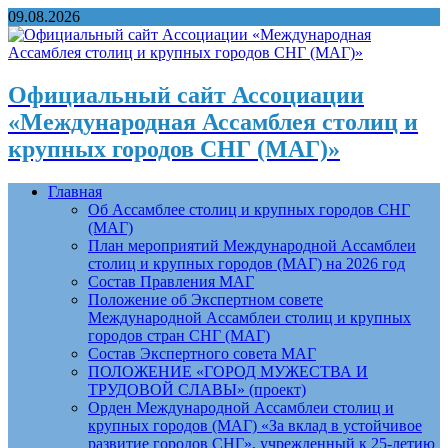
09.08.2026
Официальный сайт Ассоциации
«Международная Ассамблея столиц и
крупных городов СНГ (МАГ)»
Главная
Об Ассамблее столиц и крупных городов СНГ
(МАГ)
План мероприятий Международной Ассамблеи
столиц и крупных городов (МАГ) на 2026 год
Состав Правления МАГ
Положение об Экспертном совете
Международной Ассамблеи столиц и крупных
городов стран СНГ (МАГ)
Состав Экспертного совета МАГ
ПОЛОЖЕНИЕ «ГОРОД МУЖЕСТВА И
ТРУДОВОЙ СЛАВЫ» (проект)
Орден Международной Ассамблеи столиц и
крупных городов (МАГ) «За вклад в устойчивое
развитие городов СНГ», учрежденный к 25-летию