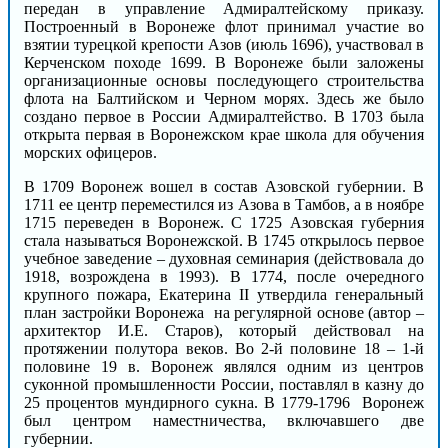
передан в управление Адмиралтейскому приказу.
Построенный в Воронеже флот принимал участие во
взятии турецкой крепости Азов (июль 1696), участвовал в
Керченском походе 1699. В Воронеже были заложены
организационные основы последующего строительства
флота на Балтийском и Черном морях. Здесь же было
создано первое в России Адмиралтейство. В 1703 была
открыта первая в Воронежском крае школа для обучения
морских офицеров.
В 1709 Воронеж вошел в состав Азовской губернии. В
1711 ее центр переместился из Азова в Тамбов, а в ноябре
1715 переведен в Воронеж. С 1725 Азовская губерния
стала называться Воронежской. В 1745 открылось первое
учебное заведение – духовная семинария (действовала до
1918, возрождена в 1993). В 1774, после очередного
крупного пожара, Екатерина II утвердила генеральный
план застройки Воронежа на регулярной основе (автор –
архитектор И.Е. Старов), который действовал на
протяжении полутора веков. Во 2-й половине 18 – 1-й
половине 19 в. Воронеж являлся одним из центров
суконной промышленности России, поставлял в казну до
25 процентов мундирного сукна. В 1779-1796 Воронеж
был центром наместничества, включавшего две
губернии.