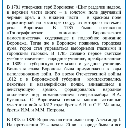
В 1781 утвержден герб Воронежа: «Щит разделен надвое,
в верхней части оного – в золотом поле двуглавый
черный орел, а в нижней части – в красном поле
опрокинутый на косогоре сосуд, из которого истекает
река Воронеж». В 1785 было составлено
«Топографическое описание Воронежского
наместничества», содержащее и подробное описание
Воронежа. Тогда же в Воронеже появилась городская
дума, город стал управляться выборными гласными и
городским головой. В 1785 создано первое светское
учебное заведение – народное училище, преобразованное
в 1809 в губернскую гимназию и уездное училище.
Воинская слава Воронежа была приумножена в годы
наполеоновских войн. Во время Отечественной войны
1812 г. в Воронежской губернии комплектовались
пехотные и кавалерийские полки, вливавшиеся в
действующую армию, формировалось народное
ополчение под командованием генерал-майора В.А.
Русанова. С Воронежем связаны многие активные
участники войны 1812 года: братья А.Н. и С.Н. Марины,
братья И.М. и М.М. Петровы.
В 1818 и 1820 Воронеж посетил император Александр I.
На протяжении 19 – начала 20 вв. в городе бывали все