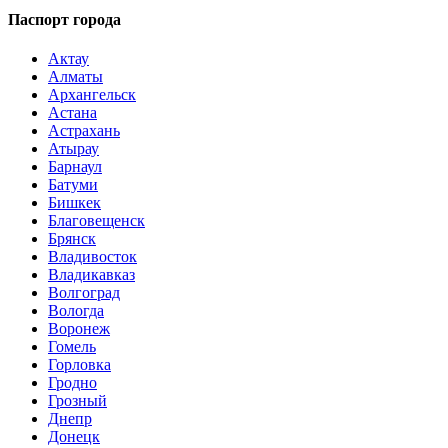
Паспорт города
Актау
Алматы
Архангельск
Астана
Астрахань
Атырау
Барнаул
Батуми
Бишкек
Благовещенск
Брянск
Владивосток
Владикавказ
Волгоград
Вологда
Воронеж
Гомель
Горловка
Гродно
Грозный
Днепр
Донецк