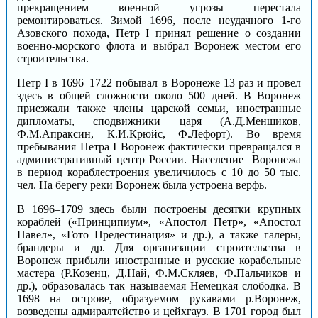
прекращением военной угрозы перестала
ремонтироваться. Зимой 1696, после неудачного 1-го
Азовского похода, Петр I принял решение о создании
военно-морского флота и выбрал Воронеж местом его
строительства.
Петр I в 1696–1722 побывал в Воронеже 13 раз и провел
здесь в общей сложности около 500 дней. В Воронеж
приезжали также члены царской семьи, иностранные
дипломаты, сподвижники царя (А.Д.Меншиков,
Ф.М.Апраксин, К.И.Крюйс, Ф.Лефорт). Во время
пребывания Петра I Воронеж фактически превращался в
административный центр России. Население Воронежа
в период кораблестроения увеличилось с 10 до 50 тыс.
чел. На берегу реки Воронеж была устроена верфь.
В 1696–1709 здесь были построены десятки крупных
кораблей («Принципиум», «Апостол Петр», «Апостол
Павел», «Гото Предестинация» и др.), а также галеры,
брандеры и др. Для организации строительства в
Воронеж прибыли иностранные и русские корабельные
мастера (Р.Козенц, Д.Най, Ф.М.Скляев, Ф.Пальчиков и
др.), образовалась так называемая Немецкая слободка. В
1698 на острове, образуемом рукавами р.Воронеж,
возведены адмиралтейство и цейхгауз. В 1701 город был