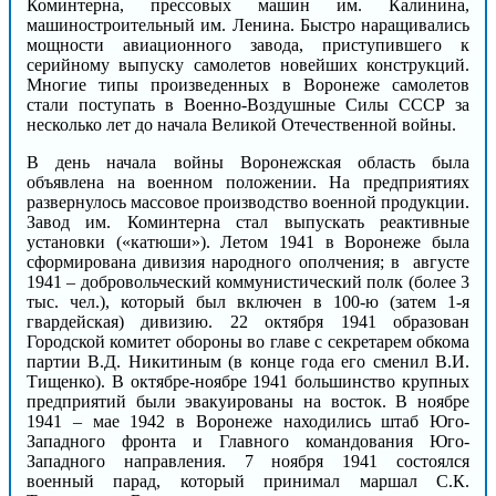
Коминтерна, прессовых машин им. Калинина,
машиностроительный им. Ленина. Быстро наращивались
мощности авиационного завода, приступившего к
серийному выпуску самолетов новейших конструкций.
Многие типы произведенных в Воронеже самолетов
стали поступать в Военно-Воздушные Силы СССР за
несколько лет до начала Великой Отечественной войны.
В день начала войны Воронежская область была
объявлена на военном положении. На предприятиях
развернулось массовое производство военной продукции.
Завод им. Коминтерна стал выпускать реактивные
установки («катюши»). Летом 1941 в Воронеже была
сформирована дивизия народного ополчения; в августе
1941 – добровольческий коммунистический полк (более 3
тыс. чел.), который был включен в 100-ю (затем 1-я
гвардейская) дивизию. 22 октября 1941 образован
Городской комитет обороны во главе с секретарем обкома
партии В.Д. Никитиным (в конце года его сменил В.И.
Тищенко). В октябре-ноябре 1941 большинство крупных
предприятий были эвакуированы на восток. В ноябре
1941 – мае 1942 в Воронеже находились штаб Юго-
Западного фронта и Главного командования Юго-
Западного направления. 7 ноября 1941 состоялся
военный парад, который принимал маршал С.К.