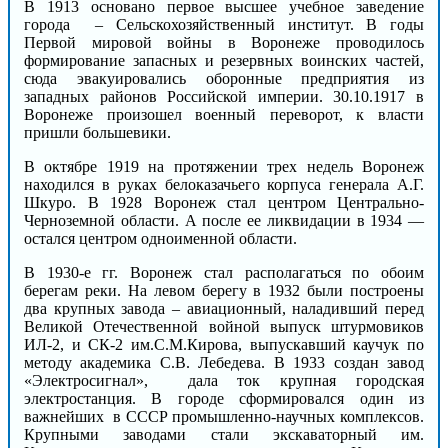
В 1913 основано первое высшее учебное заведение
города – Сельскохозяйственный институт. В годы
Первой мировой войны в Воронеже проводилось
формирование запасных и резервных воинских частей,
сюда эвакуировались оборонные предприятия из
западных районов Российской империи. 30.10.1917 в
Воронеже произошел военный переворот, к власти
пришли большевики.
В октябре 1919 на протяжении трех недель Воронеж
находился в руках белоказачьего корпуса генерала А.Г.
Шкуро. В 1928 Воронеж стал центром Центрально-
Черноземной области. А после ее ликвидации в 1934 —
остался центром одноименной области.
В 1930-е гг. Воронеж стал располагаться по обоим
берегам реки. На левом берегу в 1932 были построены
два крупных завода – авиационный, наладивший перед
Великой Отечественной войной выпуск штурмовиков
ИЛ-2, и СК-2 им.С.М.Кирова, выпускавший каучук по
методу академика С.В. Лебедева. В 1933 создан завод
«Электросигнал», дала ток крупная городская
электростанция. В городе сформировался один из
важнейших в СССР промышленно-научных комплексов.
Крупными заводами стали экскаваторный им.