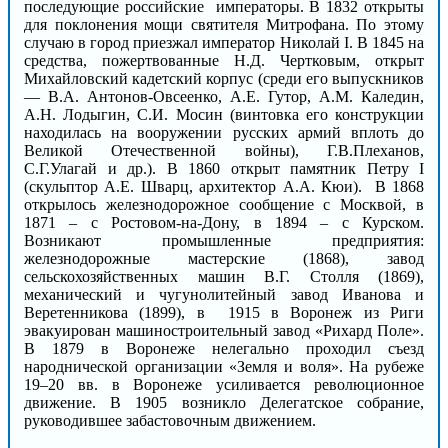
последующие российские императоры. В 1832 открыты
для поклонения мощи святителя Митрофана. По этому
случаю в город приезжал император Николай I. В 1845 на
средства, пожертвованные Н.Д. Чертковым, открыт
Михайловский кадетский корпус (среди его выпускников
— В.А. Антонов-Овсеенко, А.Е. Гутор, А.М. Каледин,
А.Н. Лодыгин, С.И. Мосин (винтовка его конструкции
находилась на вооружении русских армий вплоть до
Великой Отечественной войны), Г.В.Плеханов,
С.Г.Улагай и др.). В 1860 открыт памятник Петру I
(скульптор А.Е. Шварц, архитектор А.А. Кюи). В 1868
открылось железнодорожное сообщение с Москвой, в
1871 – с Ростовом-на-Дону, в 1894 – с Курском.
Возникают промышленные предприятия:
железнодорожные мастерские (1868), завод
сельскохозяйственных машин В.Г. Столля (1869),
механический и чугунолитейный завод Иванова и
Веретенникова (1899), в 1915 в Воронеж из Риги
эвакуирован машиностроительный завод «Рихард Поле».
В 1879 в Воронеже нелегально проходил съезд
народнической организации «Земля и воля». На рубеже
19–20 вв. в Воронеже усиливается революционное
движение. В 1905 возникло Делегатское собрание,
руководившее забастовочным движением.