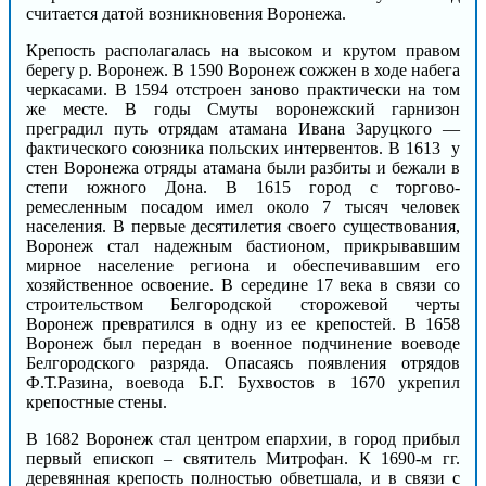
считается датой возникновения Воронежа.
Крепость располагалась на высоком и крутом правом
берегу р. Воронеж. В 1590 Воронеж сожжен в ходе набега
черкасами. В 1594 отстроен заново практически на том
же месте. В годы Смуты воронежский гарнизон
преградил путь отрядам атамана Ивана Заруцкого —
фактического союзника польских интервентов. В 1613 у
стен Воронежа отряды атамана были разбиты и бежали в
степи южного Дона. В 1615 город с торгово-
ремесленным посадом имел около 7 тысяч человек
населения. В первые десятилетия своего существования,
Воронеж стал надежным бастионом, прикрывавшим
мирное население региона и обеспечивавшим его
хозяйственное освоение. В середине 17 века в связи со
строительством Белгородской сторожевой черты
Воронеж превратился в одну из ее крепостей. В 1658
Воронеж был передан в военное подчинение воеводе
Белгородского разряда. Опасаясь появления отрядов
Ф.Т.Разина, воевода Б.Г. Бухвостов в 1670 укрепил
крепостные стены.
В 1682 Воронеж стал центром епархии, в город прибыл
первый епископ – святитель Митрофан. К 1690-м гг.
деревянная крепость полностью обветшала, и в связи с