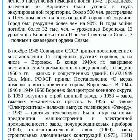
летнего наступления немецких войск 1942. Гражданское
население из Воронежа было угнано в глубь
оккупированной территории. Около 500 чел. расстреляны
в Песчаном логу на юго-западной городской окраине.
Город был разрушен более чем на 90%. В годы войны
погибли более 32 тыс. чел. – уроженцев Воронежа, 13
уроженцев Воронежа стали Героями Советского Союза, 3
– полными кавалерами ордена Славы.
В ноябре 1945 Совнарком СССР принял постановление о
восстановлении 15 старейших русских городов, в их
числе – Воронеж. В конце 1940-х гг. завершено
восстановление промышленных предприятий, к середине
1950-х гг. – жилых и общественных зданий. 01.02.1949
Сов. Мин. РСФСР принял Постановление «О мерах
помощи в восстановлении города Воронежа». В 1945-
1946 и 1949-1960 Воронеж был центром военного округа.
В 1950 вступил в строй шинный завод, в 1953 – завод
тяжелых механических прессов. В 1956 на заводе
«Электросигнал» налажен выпуск телевизоров «Рекорд»,
с 1982 – цветных телевизоров. Были открыты новые
предприятия машиностроения и электронной
промышленности: завод полупроводниковых приборов
(1959), станкостроительный завод (1960), завод
строительных алюминиевых конструкций (1973), НИИ