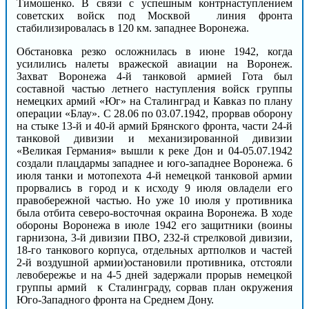
Тимошенко. В связи с успешным контрнаступлением
советских войск под Москвой линия фронта
стабилизировалась в 120 км. западнее Воронежа.
Обстановка резко осложнилась в июне 1942, когда
усилились налеты вражеской авиации на Воронеж.
Захват Воронежа 4-й танковой армией Гота был
составной частью летнего наступления войск группы
немецких армий «Юг» на Сталинград и Кавказ по плану
операции «Блау». С 28.06 по 03.07.1942, прорвав оборону
на стыке 13-й и 40-й армий Брянского фронта, части 24-й
танковой дивизии и механизированной дивизии
«Великая Германия» вышли к реке Дон и 04-05.07.1942
создали плацдармы западнее и юго-западнее Воронежа. 6
июля танки и мотопехота 4-й немецкой танковой армии
прорвались в город и к исходу 9 июля овладели его
правобережной частью. Но уже 10 июля у противника
была отбита северо-восточная окраина Воронежа. В ходе
обороны Воронежа в июле 1942 его защитники (воины
гарнизона, 3-й дивизии ПВО, 232-й стрелковой дивизии,
18-го танкового корпуса, отдельных артполков и частей
2-й воздушной армии)остановили противника, отстояли
левобережье и на 4-5 дней задержали прорыв немецкой
группы армий к Сталинграду, сорвав план окружения
Юго-Западного фронта на Среднем Дону.