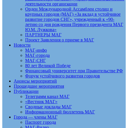
деятельности организации
Орден Международной Ассамблеи столиц и
крупных городов (МАГ) «За вклад в устойчивое
развитие городов СНГ», учрежденный к «90-
летию со дня рождения Первого президента МАГ
Ю.М. Лужкова»
ПАРТНЕРЫ МАГ
Проект Заявления о приеме в МАГ
Новости
МАГ-инфо
МАГ-города
МАГ-СНГ
80 лет Великой Победе
Финансовый университет при Правительстве РФ
Форум устойчивого развития городов
Анонсы мероприятий
Прошедшие мероприятия
Публикации
Телеграмм канал МАГ
«Вестник МАГ»
Сводные доклады МАГ
Информационный бюллетень МАГ
Города — члены МАГ
Паспорт города
МАГ-Видео