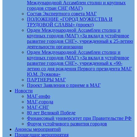
Международной Ассамблеи столиц и крупных
городов стран СНГ (МАГ)
Состав Экспертного совета МАГ
ПОЛОЖЕНИЕ «ГОРОД МУЖЕСТВА И
ТРУДОВОЙ СЛАВЫ» (проект)
Орден Международной Ассамблеи столиц и
крупных городов (МАГ) «За вклад в устойчивое
развитие городов СНГ», учрежденный к 25-летию
деятельности организации
Орден Международной Ассамблеи столиц и
крупных городов (МАГ) «За вклад в устойчивое
развитие городов СНГ», учрежденный к «90-
летию со дня рождения Первого президента МАГ
Ю.М. Лужкова»
ПАРТНЕРЫ МАГ
Проект Заявления о приеме в МАГ
Новости
МАГ-инфо
МАГ-города
МАГ-СНГ
80 лет Великой Победе
Финансовый университет при Правительстве РФ
Форум устойчивого развития городов
Анонсы мероприятий
Прошедшие мероприятия