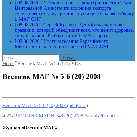
[ 09.08.2026 ]
Узбекистан возглавил туристический бум
Центральной Азии: почти половина экспорта
туристических услуг региона приходится на республику
МАГ-СНГ
[ 08.08.2026 ]
Сергей Кравчук: День физкультурника —
праздник, который объединяет всех, кто ценит здоровье,
силу и активный образ жизни
МАГ-города
[ 08.08.2026 ]
Итоги заседания Евразийского
Межправительственного совета
МАГ-СНГ
Найти:
Home
Вестник МАГ № 5-6 (20) 2008
Вестник МАГ № 5-6 (20) 2008
Вестник МАГ № 5-6 (20) 2008 (pdf файл)
-020- ВЕСТНИК МАГ № 5-6 (20) 2008 (vestnik20_opt)
Журнал «Вестник МАГ»