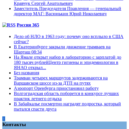
Кравчук Сергей Анатольевич
Заместитель Председателя Правления — генеральный
директор МАГ: Васюнькин Юрий Николаевич
Россия 365
Дело об НЛО в 1963 году: почему оно всплыло в США
сейчас?
В Екатеринбурге закрыли движение трамваев на
Шарташ 08:34
На Ямале открыт набор в лабораторию с зарплатой до
180 тысяч рублейЦентр гигиены и эпидемиологии в
ЯНАО открыл...
Без названия
Трамваи четырех маршрутов задерживаются на
Варшавском шоссе из-за ДТП на путях
Аэропорт Оренбурга приостановил работу
Волгоградская область поборется в конкурсе лучших
практик летнего отдыха
В Забайкалье посмертно наградят подростка, который
пытался спасти друга
Контакты