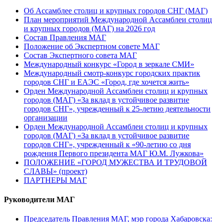
Об Ассамблее столиц и крупных городов СНГ (МАГ)
План мероприятий Международной Ассамблеи столиц
и крупных городов (МАГ) на 2026 год
Состав Правления МАГ
Положение об Экспертном совете МАГ
Состав Экспертного совета МАГ
Международный конкурс «Город в зеркале СМИ»
Международный смотр-конкурс городских практик
городов СНГ и ЕАЭС «Город, где хочется жить»
Орден Международной Ассамблеи столиц и крупных
городов (МАГ) «За вклад в устойчивое развитие
городов СНГ», учрежденный к 25-летию деятельности
организации
Орден Международной Ассамблеи столиц и крупных
городов (МАГ) «За вклад в устойчивое развитие
городов СНГ», учрежденный к «90-летию со дня
рождения Первого президента МАГ Ю.М. Лужкова»
ПОЛОЖЕНИЕ «ГОРОД МУЖЕСТВА И ТРУДОВОЙ
СЛАВЫ» (проект)
ПАРТНЕРЫ МАГ
Руководители МАГ
Председатель Правления МАГ, мэр города Хабаровска: