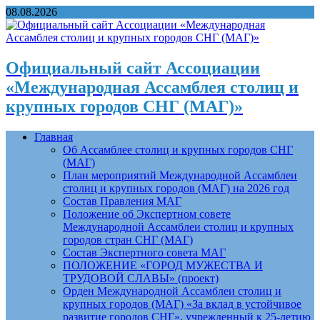
08.08.2026
Официальный сайт Ассоциации
«Международная Ассамблея столиц и
крупных городов СНГ (МАГ)»
Главная
Об Ассамблее столиц и крупных городов СНГ
(МАГ)
План мероприятий Международной Ассамблеи
столиц и крупных городов (МАГ) на 2026 год
Состав Правления МАГ
Положение об Экспертном совете
Международной Ассамблеи столиц и крупных
городов стран СНГ (МАГ)
Состав Экспертного совета МАГ
ПОЛОЖЕНИЕ «ГОРОД МУЖЕСТВА И
ТРУДОВОЙ СЛАВЫ» (проект)
Орден Международной Ассамблеи столиц и
крупных городов (МАГ) «За вклад в устойчивое
развитие городов СНГ», учрежденный к 25-летию