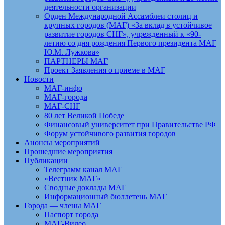
деятельности организации
Орден Международной Ассамблеи столиц и
крупных городов (МАГ) «За вклад в устойчивое
развитие городов СНГ», учрежденный к «90-
летию со дня рождения Первого президента МАГ
Ю.М. Лужкова»
ПАРТНЕРЫ МАГ
Проект Заявления о приеме в МАГ
Новости
МАГ-инфо
МАГ-города
МАГ-СНГ
80 лет Великой Победе
Финансовый университет при Правительстве РФ
Форум устойчивого развития городов
Анонсы мероприятий
Прошедшие мероприятия
Публикации
Телеграмм канал МАГ
«Вестник МАГ»
Сводные доклады МАГ
Информационный бюллетень МАГ
Города — члены МАГ
Паспорт города
МАГ-Видео