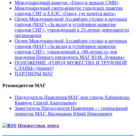
Международный конкурс «Город в зеркале СМИ»
Международный смотр-конкурс городских практик
городов СНГ и ЕАЭС «Город, где хочется жить»
Орден Международной Ассамблеи столиц и крупных
городов (МАГ) «За вклад в устойчивое развитие
городов СНГ», учрежденный к 25-летию деятельности
организации
Орден Международной Ассамблеи столиц и крупных
городов (МАГ) «За вклад в устойчивое развитие
городов СНГ», учрежденный к «90-летию со дня
рождения Первого президента МАГ Ю.М. Лужкова»
ПОЛОЖЕНИЕ «ГОРОД МУЖЕСТВА И ТРУДОВОЙ
СЛАВЫ» (проект)
ПАРТНЕРЫ МАГ
Руководители МАГ
Председатель Правления МАГ, мэр города Хабаровска:
Кравчук Сергей Анатольевич
Заместитель Председателя Правления — генеральный
директор МАГ: Васюнькин Юрий Николаевич
Неизвестная лента