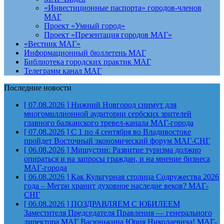
«Инвестиционные паспорта» городов-членов
МАГ
Проект «Умный город»
Проект «Презентация городов МАГ»
«Вестник МАГ»
Информационный бюллетень МАГ
Библиотека городских практик МАГ
Телеграмм канал МАГ
Последние новости
[ 07.08.2026 ]
Нижний Новгород снимут для
многомиллионной аудитории сербских зрителей
главного балканского тревел-канала
МАГ-города
[ 07.08.2026 ]
С 1 по 4 сентября во Владивостоке
пройдет Восточный экономический форум
МАГ-СНГ
[ 06.08.2026 ]
Мишустин: Развитие туризма должно
опираться и на запросы граждан, и на мнение бизнеса
МАГ-города
[ 06.08.2026 ]
Как Культурная столица Содружества 2026
года – Мегри хранит духовное наследие веков?
МАГ-
СНГ
[ 06.08.2026 ]
ПОЗДРАВЛЯЕМ С ЮБИЛЕЕМ
Заместителя Председателя Правления — генерального
директора МАГ Васюнькина Юрия Николаевича!
МАГ-