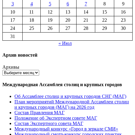
3
4
5
6
7
8
9
10
11
12
13
14
15
16
17
18
19
20
21
22
23
24
25
26
27
28
29
30
31
« Июл
Архив новостей
Архивы
Международная Ассамблея столиц и крупных городов
Об Ассамблее столиц и крупных городов СНГ (МАГ)
План мероприятий Международной Ассамблеи столиц
и крупных городов (МАГ) на 2026 год
Состав Правления МАГ
Положение об Экспертном совете МАГ
Состав Экспертного совета МАГ
Международный конкурс «Город в зеркале СМИ»
Международный смотр-конкурс городских практик