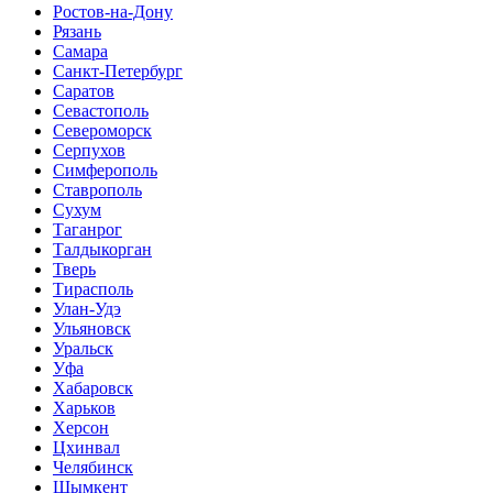
Ростов-на-Дону
Рязань
Самара
Санкт-Петербург
Саратов
Севастополь
Североморск
Серпухов
Симферополь
Ставрополь
Сухум
Таганрог
Tалдыкорган
Тверь
Тирасполь
Улан-Удэ
Ульяновск
Уральск
Уфа
Хабаровск
Харьков
Херсон
Цхинвал
Челябинск
Шымкент