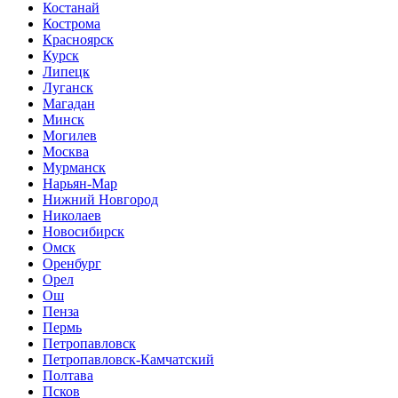
Костанай
Кострома
Красноярск
Курск
Липецк
Луганск
Магадан
Минск
Могилев
Москва
Мурманск
Нарьян-Мар
Нижний Новгород
Николаев
Новосибирск
Омск
Оренбург
Орел
Ош
Пенза
Пермь
Петропавловск
Петропавловск-Камчатский
Полтава
Псков