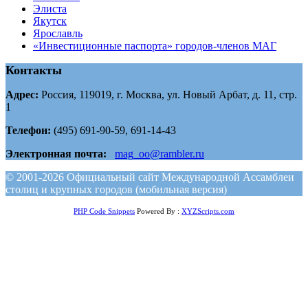
Элиста
Якутск
Ярославль
«Инвестиционные паспорта» городов-членов МАГ
Контакты
Адрес:
Россия, 119019, г. Москва, ул. Новый Арбат, д. 11, стр.
1
Телефон:
(495) 691-90-59, 691-14-43
Электронная почта:
mag_oo@rambler.ru
© 2001-2026 Официальный сайт Международной Ассамблеи
столиц и крупных городов (мобильная версия)
PHP Code Snippets
Powered By :
XYZScripts.com