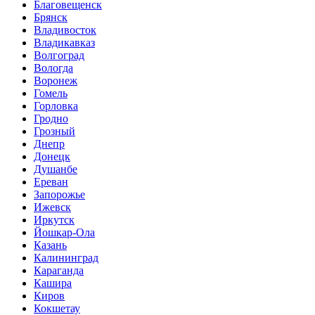
Благовещенск
Брянск
Владивосток
Владикавказ
Волгоград
Вологда
Воронеж
Гомель
Горловка
Гродно
Грозный
Днепр
Донецк
Душанбе
Ереван
Запорожье
Ижевск
Иркутск
Йошкар-Ола
Казань
Калининград
Караганда
Кашира
Киров
Кокшетау