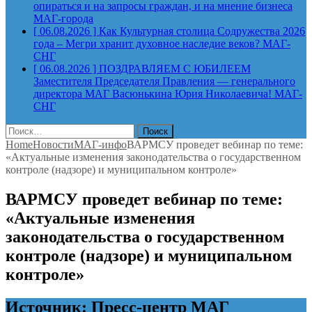
опираться и на запросы граждан, и на мнение бизнеса
МАГ-города
[ 06.08.2026 ]
Как Культурная столица Содружества 2026
года – Мегри хранит духовное наследие веков?
МАГ-
СНГ
[ 06.08.2026 ]
ПОЗДРАВЛЯЕМ С ЮБИЛЕЕМ
Заместителя Председателя Правления — генерального
директора МАГ Васюнькина Юрия Николаевича!
МАГ-
СНГ
Найти:
Home
Новости
МАГ-инфо
ВАРМСУ проведет вебинар по теме:
«Актуальные изменения законодательства о государственном
контроле (надзоре) и муниципальном контроле»
ВАРМСУ проведет вебинар по теме:
«Актуальные изменения
законодательства о государственном
контроле (надзоре) и муниципальном
контроле»
Источник: Пресс-центр МАГ