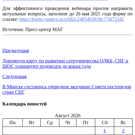
Для эффективного проведения вебинара просим направить
актуальные вопросы, заполнив до 26 мая 2025 года форму по
ссылке:
https://forms.yandex.ru/u/682c2485493639c774f721df
.
Источник: Пресс-центр МАГ
Предыдущая
Дорожную карту по развитию сотрудничества ОДКБ, СНГ и
ШОС планируют подписать до конца года
Следующая
В Минске состоялось очередное заседание Совета постпредов
стран СНГ
Календарь новостей
Август 2026
Пн
Вт
Ср
Чт
Пт
Сб
Вс
1
2