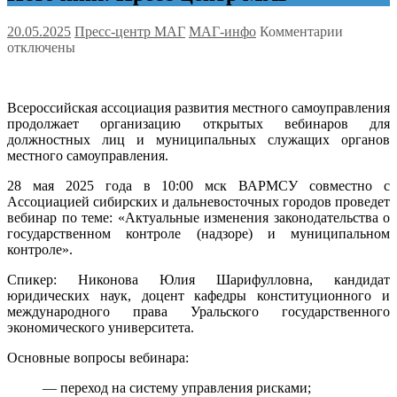
к
20.05.2025
Пресс-центр МАГ
МАГ-инфо
Комментарии
записи
отключены
ВАРМС
проведет
вебинар
Всероссийская ассоциация развития местного самоуправления
по
продолжает организацию открытых вебинаров для
теме:
должностных лиц и муниципальных служащих органов
«Актуал
местного самоуправления.
изменен
законода
28 мая 2025 года в 10:00 мск ВАРМСУ совместно с
о
Ассоциацией сибирских и дальневосточных городов проведет
государ
вебинар по теме: «Актуальные изменения законодательства о
контроле
государственном контроле (надзоре) и муниципальном
(надзоре
контроле».
и
муницип
Спикер: Никонова Юлия Шарифулловна, кандидат
контрол
юридических наук, доцент кафедры конституционного и
международного права Уральского государственного
экономического университета.
Основные вопросы вебинара:
— переход на систему управления рисками;