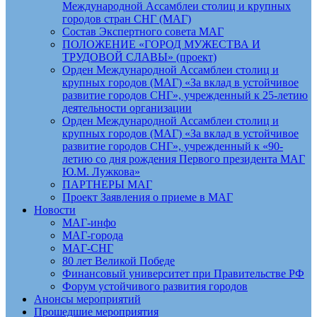
Международной Ассамблеи столиц и крупных
городов стран СНГ (МАГ)
Состав Экспертного совета МАГ
ПОЛОЖЕНИЕ «ГОРОД МУЖЕСТВА И
ТРУДОВОЙ СЛАВЫ» (проект)
Орден Международной Ассамблеи столиц и
крупных городов (МАГ) «За вклад в устойчивое
развитие городов СНГ», учрежденный к 25-летию
деятельности организации
Орден Международной Ассамблеи столиц и
крупных городов (МАГ) «За вклад в устойчивое
развитие городов СНГ», учрежденный к «90-
летию со дня рождения Первого президента МАГ
Ю.М. Лужкова»
ПАРТНЕРЫ МАГ
Проект Заявления о приеме в МАГ
Новости
МАГ-инфо
МАГ-города
МАГ-СНГ
80 лет Великой Победе
Финансовый университет при Правительстве РФ
Форум устойчивого развития городов
Анонсы мероприятий
Прошедшие мероприятия