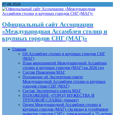
07.08.2026
Официальный сайт Ассоциации
«Международная Ассамблея столиц и
крупных городов СНГ (МАГ)»
Главная
Об Ассамблее столиц и крупных городов СНГ
(МАГ)
План мероприятий Международной Ассамблеи
столиц и крупных городов (МАГ) на 2026 год
Состав Правления МАГ
Положение об Экспертном совете
Международной Ассамблеи столиц и крупных
городов стран СНГ (МАГ)
Состав Экспертного совета МАГ
ПОЛОЖЕНИЕ «ГОРОД МУЖЕСТВА И
ТРУДОВОЙ СЛАВЫ» (проект)
Орден Международной Ассамблеи столиц и
крупных городов (МАГ) «За вклад в устойчивое
развитие городов СНГ», учрежденный к 25-летию