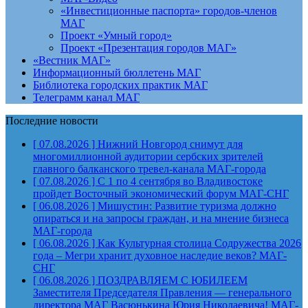
«Инвестиционные паспорта» городов-членов
МАГ
Проект «Умный город»
Проект «Презентация городов МАГ»
«Вестник МАГ»
Информационный бюллетень МАГ
Библиотека городских практик МАГ
Телеграмм канал МАГ
Последние новости
[ 07.08.2026 ]
Нижний Новгород снимут для
многомиллионной аудитории сербских зрителей
главного балканского тревел-канала
МАГ-города
[ 07.08.2026 ]
С 1 по 4 сентября во Владивостоке
пройдет Восточный экономический форум
МАГ-СНГ
[ 06.08.2026 ]
Мишустин: Развитие туризма должно
опираться и на запросы граждан, и на мнение бизнеса
МАГ-города
[ 06.08.2026 ]
Как Культурная столица Содружества 2026
года – Мегри хранит духовное наследие веков?
МАГ-
СНГ
[ 06.08.2026 ]
ПОЗДРАВЛЯЕМ С ЮБИЛЕЕМ
Заместителя Председателя Правления — генерального
директора МАГ Васюнькина Юрия Николаевича!
МАГ-