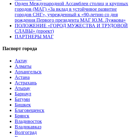
Орден Международной Ассамблеи столиц и крупных
городов (МАГ) «За вклад в устойчивое развитие
городов СНГ», учрежденный к «90-летию со дня
рождения Первого президента МАГ Ю.М. Лужкова»
ПОЛОЖЕНИЕ «ГОРОД МУЖЕСТВА И ТРУДОВОЙ
СЛАВЫ» (проект)
ПАРТНЕРЫ МАГ
Паспорт города
Актау
Алматы
Архангельск
Астана
Астрахань
Атырау
Барнаул
Батуми
Бишкек
Благовещенск
Брянск
Владивосток
Владикавказ
Волгоград