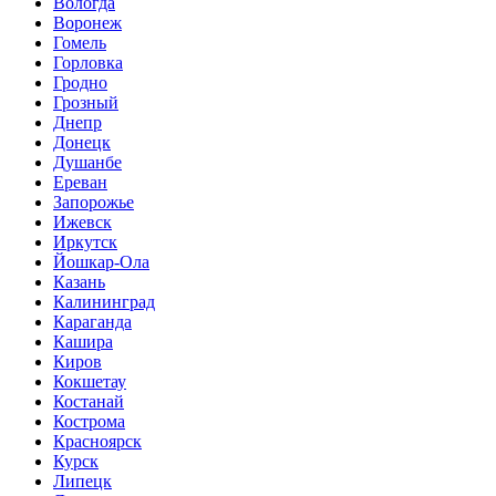
Вологда
Воронеж
Гомель
Горловка
Гродно
Грозный
Днепр
Донецк
Душанбе
Ереван
Запорожье
Ижевск
Иркутск
Йошкар-Ола
Казань
Калининград
Караганда
Кашира
Киров
Кокшетау
Костанай
Кострома
Красноярск
Курск
Липецк