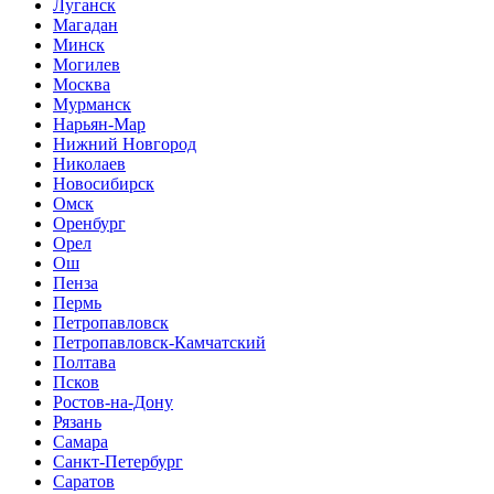
Луганск
Магадан
Минск
Могилев
Москва
Мурманск
Нарьян-Мар
Нижний Новгород
Николаев
Новосибирск
Омск
Оренбург
Орел
Ош
Пенза
Пермь
Петропавловск
Петропавловск-Камчатский
Полтава
Псков
Ростов-на-Дону
Рязань
Самара
Санкт-Петербург
Саратов