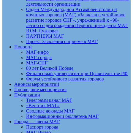
деятельности организации
Орден Международной Ассамблеи столиц и
крупных городов (МАГ) «За вклад в устойчивое
развитие городов СНГ», учрежденный к «90-
летию со дня рождения Первого президента МАГ
Ю.М. Лужкова»
ПАРТНЕРЫ МАГ
Проект Заявления о приеме в МАГ
Новости
МАГ-инфо
МАГ-города
МАГ-СНГ
80 лет Великой Победе
Финансовый университет при Правительстве РФ
Форум устойчивого развития городов
Анонсы мероприятий
Прошедшие мероприятия
Публикации
Телеграмм канал МАГ
«Вестник МАГ»
Сводные доклады МАГ
Информационный бюллетень МАГ
Города — члены МАГ
Паспорт города
МАГ-Видео