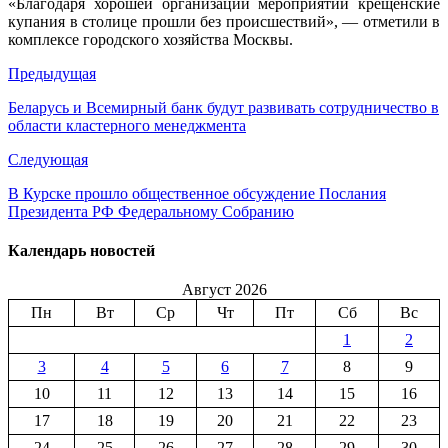
«Благодаря хорошей организации мероприятий крещенские
купания в столице прошли без происшествий», — отметили в
комплексе городского хозяйства Москвы.
Предыдущая
Беларусь и Всемирный банк будут развивать сотрудничество в
области кластерного менеджмента
Следующая
В Курске прошло общественное обсуждение Послания
Президента РФ Федеральному Собранию
Календарь новостей
Август 2026
Пн
Вт
Ср
Чт
Пт
Сб
Вс
1
2
3
4
5
6
7
8
9
10
11
12
13
14
15
16
17
18
19
20
21
22
23
24
25
26
27
28
29
30