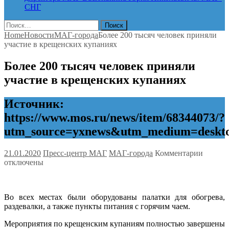
СНГ
Найти:
Home
Новости
МАГ-города
Более 200 тысяч человек приняли
участие в крещенских купаниях
Более 200 тысяч человек приняли
участие в крещенских купаниях
Источник:
https://www.mos.ru/news/item/68344073/?
utm_source=yxnews&utm_medium=desk
к
21.01.2020
Пресс-центр МАГ
МАГ-города
Комментарии
записи
отключены
Более
200
тысяч
Во всех местах были оборудованы палатки для обогрева,
челове
раздевалки, а также пункты питания с горячим чаем.
принял
участи
Мероприятия по крещенским купаниям полностью завершены
в