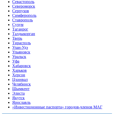
Севастополь
Североморск
Серпухов
Симферополь
Ставрополь
Сухум
Таганрог
Tалдыкорган
Тверь
Тирасполь
Улан-Удэ
Ульяновск
Уральск
Уфа
Хабаровск
Харьков
Херсон
Цхинвал
Челябинск
Шымкент
Элиста
Якутск
Ярославль
«Инвестиционные паспорта» городов-членов МАГ