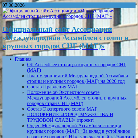
07.08.2026
Официальный сайт Ассоциации
«Международная Ассамблея столиц и
крупных городов СНГ (МАГ)»
Главная
Об Ассамблее столиц и крупных городов СНГ
(МАГ)
План мероприятий Международной Ассамблеи
столиц и крупных городов (МАГ) на 2026 год
Состав Правления МАГ
Положение об Экспертном совете
Международной Ассамблеи столиц и крупных
городов стран СНГ (МАГ)
Состав Экспертного совета МАГ
ПОЛОЖЕНИЕ «ГОРОД МУЖЕСТВА И
ТРУДОВОЙ СЛАВЫ» (проект)
Орден Международной Ассамблеи столиц и
крупных городов (МАГ) «За вклад в устойчивое
развитие городов СНГ», учрежденный к 25-летию