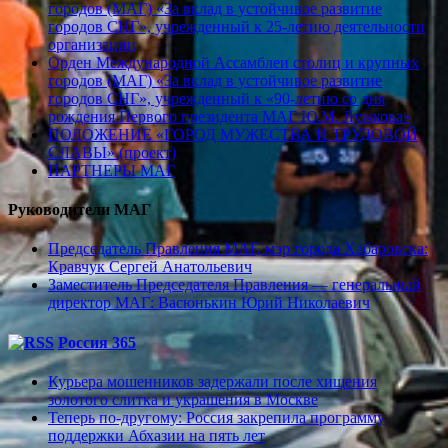
городов (МАГ) «За вклад в устойчивое развитие
городов СНГ», учрежденный к 25-летию деятельности
организации
Орден Международной Ассамблеи столиц и крупных
городов (МАГ) «За вклад в устойчивое развитие
городов СНГ», учрежденный к «90-летию со дня
рождения Первого президента МАГ Ю.М. Лужкова»
ПОЛОЖЕНИЕ «ГОРОД МУЖЕСТВА И ТРУДОВОЙ
СЛАВЫ» (проект)
ПАРТНЕРЫ МАГ
Руководители МАГ
Председатель Правления МАГ, мэр города Хабаровска:
Кравчук Сергей Анатольевич
Заместитель Председателя Правления — генеральный
директор МАГ: Васюнькин Юрий Николаевич
Россия 365
Курьера мошенников задержали после хищения
золотого слитка и украшения в Москве
Теперь по-другому: Россия закрепила программу
поддержки Абхазии на пять лет