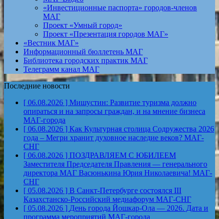
«Инвестиционные паспорта» городов-членов
МАГ
Проект «Умный город»
Проект «Презентация городов МАГ»
«Вестник МАГ»
Информационный бюллетень МАГ
Библиотека городских практик МАГ
Телеграмм канал МАГ
Последние новости
[ 06.08.2026 ]
Мишустин: Развитие туризма должно
опираться и на запросы граждан, и на мнение бизнеса
МАГ-города
[ 06.08.2026 ]
Как Культурная столица Содружества 2026
года – Мегри хранит духовное наследие веков?
МАГ-
СНГ
[ 06.08.2026 ]
ПОЗДРАВЛЯЕМ С ЮБИЛЕЕМ
Заместителя Председателя Правления — генерального
директора МАГ Васюнькина Юрия Николаевича!
МАГ-
СНГ
[ 05.08.2026 ]
В Санкт-Петербурге состоялся III
Казахстанско-Российский медиафорум
МАГ-СНГ
[ 05.08.2026 ]
День города Йошкар-Ола — 2026. Дата и
программа мероприятий
МАГ-города