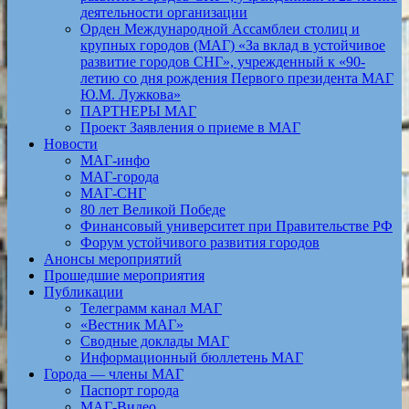
деятельности организации
Орден Международной Ассамблеи столиц и
крупных городов (МАГ) «За вклад в устойчивое
развитие городов СНГ», учрежденный к «90-
летию со дня рождения Первого президента МАГ
Ю.М. Лужкова»
ПАРТНЕРЫ МАГ
Проект Заявления о приеме в МАГ
Новости
МАГ-инфо
МАГ-города
МАГ-СНГ
80 лет Великой Победе
Финансовый университет при Правительстве РФ
Форум устойчивого развития городов
Анонсы мероприятий
Прошедшие мероприятия
Публикации
Телеграмм канал МАГ
«Вестник МАГ»
Сводные доклады МАГ
Информационный бюллетень МАГ
Города — члены МАГ
Паспорт города
МАГ-Видео