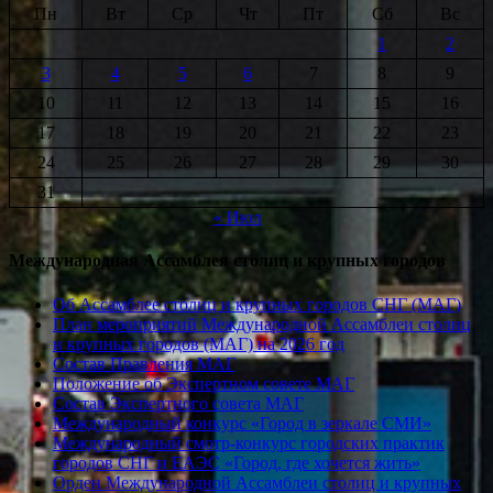
Пн
Вт
Ср
Чт
Пт
Сб
Вс
1
2
3
4
5
6
7
8
9
10
11
12
13
14
15
16
17
18
19
20
21
22
23
24
25
26
27
28
29
30
31
« Июл
Международная Ассамблея столиц и крупных городов
Об Ассамблее столиц и крупных городов СНГ (МАГ)
План мероприятий Международной Ассамблеи столиц
и крупных городов (МАГ) на 2026 год
Состав Правления МАГ
Положение об Экспертном совете МАГ
Состав Экспертного совета МАГ
Международный конкурс «Город в зеркале СМИ»
Международный смотр-конкурс городских практик
городов СНГ и ЕАЭС «Город, где хочется жить»
Орден Международной Ассамблеи столиц и крупных