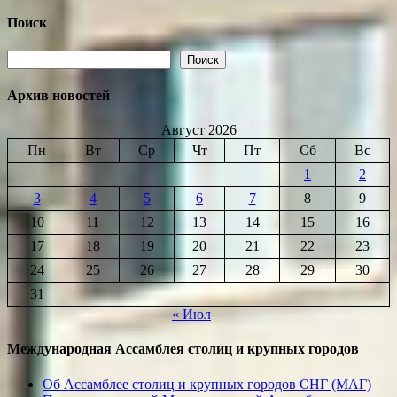
МАГ
№
Поиск
3
(06)
Поиск
Поиск
2005
Архив новостей
Август 2026
Пн
Вт
Ср
Чт
Пт
Сб
Вс
1
2
3
4
5
6
7
8
9
10
11
12
13
14
15
16
17
18
19
20
21
22
23
24
25
26
27
28
29
30
31
« Июл
Международная Ассамблея столиц и крупных городов
Об Ассамблее столиц и крупных городов СНГ (МАГ)