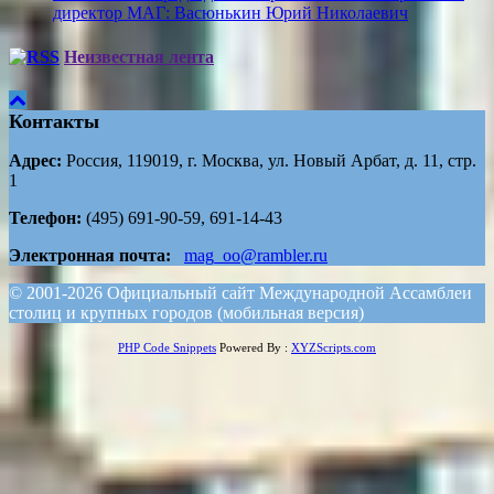
директор МАГ: Васюнькин Юрий Николаевич
Неизвестная лента
Контакты
Адрес:
Россия, 119019, г. Москва, ул. Новый Арбат, д. 11, стр.
1
Телефон:
(495) 691-90-59, 691-14-43
Электронная почта:
mag_oo@rambler.ru
© 2001-2026 Официальный сайт Международной Ассамблеи
столиц и крупных городов (мобильная версия)
PHP Code Snippets
Powered By :
XYZScripts.com