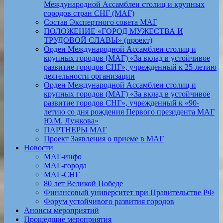
Международной Ассамблеи столиц и крупных
городов стран СНГ (МАГ)
Состав Экспертного совета МАГ
ПОЛОЖЕНИЕ «ГОРОД МУЖЕСТВА И
ТРУДОВОЙ СЛАВЫ» (проект)
Орден Международной Ассамблеи столиц и
крупных городов (МАГ) «За вклад в устойчивое
развитие городов СНГ», учрежденный к 25-летию
деятельности организации
Орден Международной Ассамблеи столиц и
крупных городов (МАГ) «За вклад в устойчивое
развитие городов СНГ», учрежденный к «90-
летию со дня рождения Первого президента МАГ
Ю.М. Лужкова»
ПАРТНЕРЫ МАГ
Проект Заявления о приеме в МАГ
Новости
МАГ-инфо
МАГ-города
МАГ-СНГ
80 лет Великой Победе
Финансовый университет при Правительстве РФ
Форум устойчивого развития городов
Анонсы мероприятий
Прошедшие мероприятия