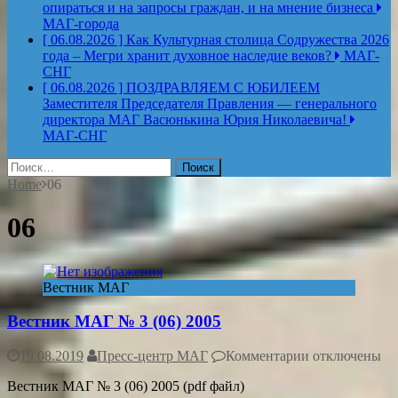
опираться и на запросы граждан, и на мнение бизнеса
МАГ-города
[ 06.08.2026 ]
Как Культурная столица Содружества 2026
года – Мегри хранит духовное наследие веков?
МАГ-
СНГ
[ 06.08.2026 ]
ПОЗДРАВЛЯЕМ С ЮБИЛЕЕМ
Заместителя Председателя Правления — генерального
директора МАГ Васюнькина Юрия Николаевича!
МАГ-СНГ
Найти:
Home
06
06
Вестник МАГ
Вестник МАГ № 3 (06) 2005
к
19.08.2019
Пресс-центр МАГ
Комментарии
отключены
записи
Вестник МАГ № 3 (06) 2005 (pdf файл)
Вестник