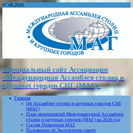
07.08.2026
Официальный сайт Ассоциации
«Международная Ассамблея столиц и
крупных городов СНГ (МАГ)»
Главная
Об Ассамблее столиц и крупных городов СНГ
(МАГ)
План мероприятий Международной Ассамблеи
столиц и крупных городов (МАГ) на 2026 год
Состав Правления МАГ
Положение об Экспертном совете