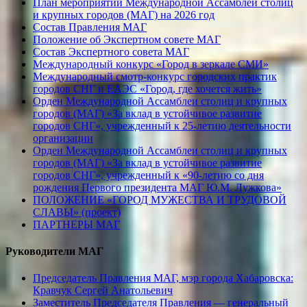
План мероприятий Международной Ассамблеи столиц
и крупных городов (МАГ) на 2026 год
Состав Правления МАГ
Положение об Экспертном совете МАГ
Состав Экспертного совета МАГ
Международный конкурс «Город в зеркале СМИ»
Международный смотр-конкурс городских практик
городов СНГ и ЕАЭС «Город, где хочется жить»
Орден Международной Ассамблеи столиц и крупных
городов (МАГ) «За вклад в устойчивое развитие
городов СНГ», учрежденный к 25-летию деятельности
организации
Орден Международной Ассамблеи столиц и крупных
городов (МАГ) «За вклад в устойчивое развитие
городов СНГ», учрежденный к «90-летию со дня
рождения Первого президента МАГ Ю.М. Лужкова»
ПОЛОЖЕНИЕ «ГОРОД МУЖЕСТВА И ТРУДОВОЙ
СЛАВЫ» (проект)
ПАРТНЕРЫ МАГ
Руководители МАГ
Председатель Правления МАГ, мэр города Хабаровска:
Кравчук Сергей Анатольевич
Заместитель Председателя Правления — генеральный