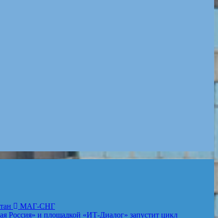
стан
МАГ-СНГ
 Россия» и площадкой «ИТ-Диалог» запустит цикл