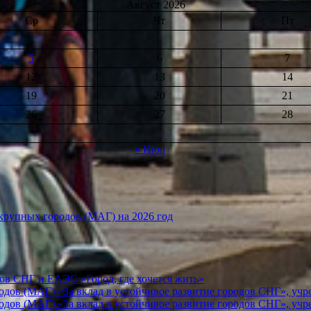
Август 2026
Ср
Чт
Пт
5
6
7
12
13
14
19
20
21
26
27
28
« Июл
рупных городов (МАГ) на 2026 год
ов СНГ и ЕАЭС «Город, где хочется жить»
ов (МАГ) «За вклад в устойчивое развитие городов СНГ», учр
ов (МАГ) «За вклад в устойчивое развитие городов СНГ», учр