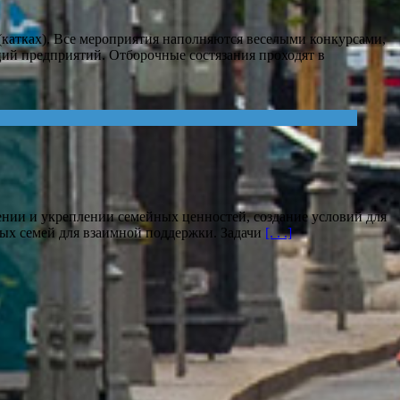
катках). Все мероприятия наполняются веселыми конкурсами,
ий предприятий. Отборочные состязания проходят в
нии и укреплении семейных ценностей, создание условий для
дых семей для взаимной поддержки. Задачи
[. . .]