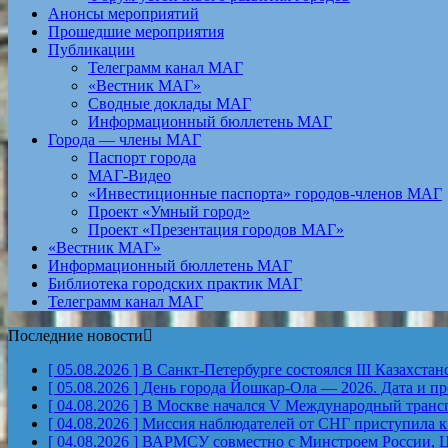
Анонсы мероприятий
Прошедшие мероприятия
Публикации
Телеграмм канал МАГ
«Вестник МАГ»
Сводные доклады МАГ
Информационный бюллетень МАГ
Города — члены МАГ
Паспорт города
МАГ-Видео
«Инвестиционные паспорта» городов-членов МАГ
Проект «Умный город»
Проект «Презентация городов МАГ»
«Вестник МАГ»
Информационный бюллетень МАГ
Библиотека городских практик МАГ
Телеграмм канал МАГ
Последние новости
[ 05.08.2026 ]
В Санкт-Петербурге состоялся III Казахст
[ 05.08.2026 ]
День города Йошкар-Ола — 2026. Дата и п
[ 04.08.2026 ]
В Москве начался V Международный тран
[ 04.08.2026 ]
Миссия наблюдателей от СНГ приступила к
[ 04.08.2026 ]
ВАРМСУ совместно с Минстроем России, Ц