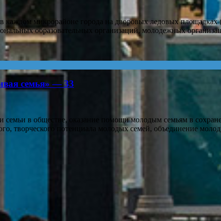
 каждом микрорайоне города на дворовых ледовых площадках (
сиональных образовательных организаций, молодежных организац
ивая семья» — 33
семьи в обществе, оказание помощи молодым семьям в сохране
ого, творческого потенциала молодых семей, объединение моло