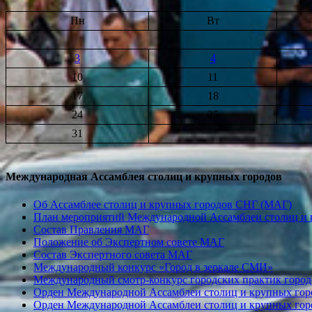
Пн
Вт
3
4
10
11
17
18
24
25
31
Международная Ассамблея столиц и крупных городов
Об Ассамблее столиц и крупных городов СНГ (МАГ)
План мероприятий Международной Ассамблеи столиц и к
Состав Правления МАГ
Положение об Экспертном совете МАГ
Состав Экспертного совета МАГ
Международный конкурс «Город в зеркале СМИ»
Международный смотр-конкурс городских практик город
Орден Международной Ассамблеи столиц и крупных город
Орден Международной Ассамблеи столиц и крупных город