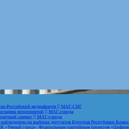
анско-Российский медиафорум
МАГ-СНГ
рограмма мероприятий
МАГ-города
спортный саммит
МАГ-города
 наблюдению на выборах депутатов Курултая Республики Казах
К «Умный город», Федеральным партийным проектом «Цифровая