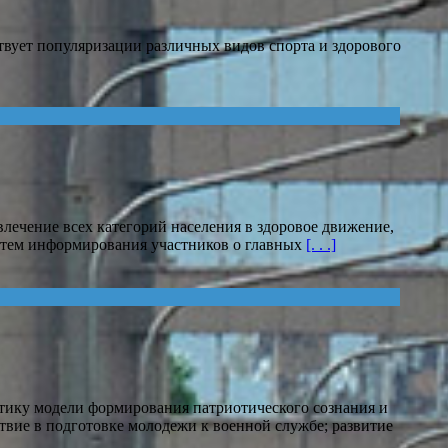
вует популяризации различных видов спорта и здорового
ечение всех категорий населения в здоровое движение,
путем информирования участников о главных
[. . .]
ктику модели формирования патриотического сознания и
твие в подготовке молодежи к военной службе; развитие