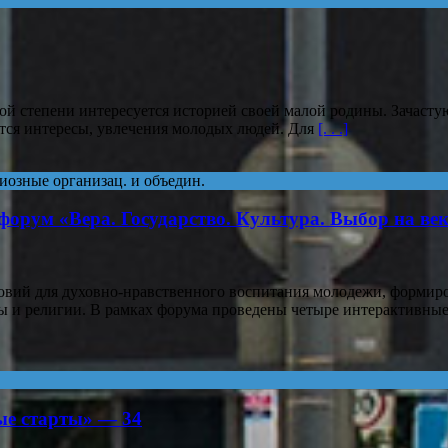
степени интересуется историей своей малой родины. Зачастую л
ются интересы, увлечения молодых людей. Для
[. . .]
иозные организац. и объедин.
 форум «Вера. Государство. Культура. Выбор на ве
овий для духовно-нравственного воспитания молодежи, формир
ы и религии. В рамках форума проведены четыре интерактивные
ий
ые старты» — 34