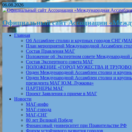
06.08.2026
Официальный сайт Ассоциации «Между
Главная
Об Ассамблее столиц и крупных городов СНГ (МА
План мероприятий Международной Ассамблеи столи
Состав Правления МАГ
Положение об Экспертном совете Международной 
Состав Экспертного совета МАГ
ПОЛОЖЕНИЕ «ГОРОД МУЖЕСТВА И ТРУДОВОЙ 
Орден Международной Ассамблеи столиц и крупных
Орден Международной Ассамблеи столиц и крупных
президента МАГ Ю.М. Лужкова»
ПАРТНЕРЫ МАГ
Проект Заявления о приеме в МАГ
Новости
МАГ-инфо
МАГ-города
МАГ-СНГ
80 лет Великой Победе
Финансовый университет при Правительстве РФ
Форум устойчивого развития городов