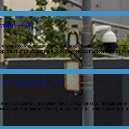
тудент» — 38
 студенческих лидеров среди молодежи, учащейся в профессион
 организаций в общественную жизнь города; предоставление м
 «Культурный обед» — 37
емя обеденного перерыва. Цель: популяризация направлений ку
одежи, формирование культурной городской среды. Для акций и