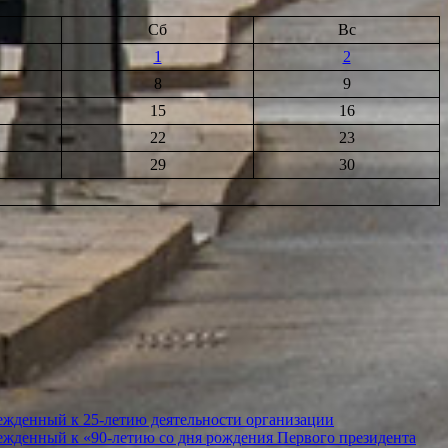
Сб
Вс
1
2
8
9
15
16
22
23
29
30
ежденный к 25-летию деятельности организации
ежденный к «90-летию со дня рождения Первого президента