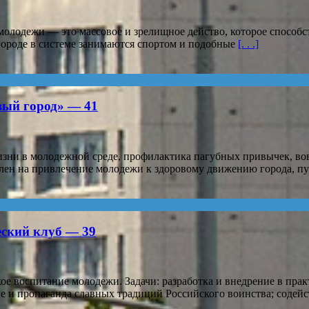
лодежи — это массовое и зрелищное действо, которое способст
городе в системе занимаются спортом и подобные
[. . .]
вый город» — 41
ни в молодежной среде, профилактика пагубных привычек, вовл
авлен на привлечение молодежи к здоровому движению города, 
еский клуб — 39
е воспитание молодежи. Задачи: разработка и внедрение в пра
е и пропаганда славных традиций Российского воинства; содейс