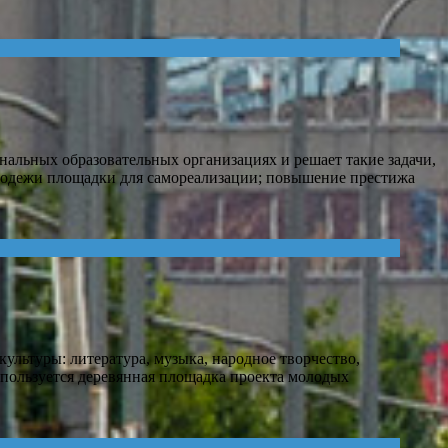
альных образовательных организациях и решает такие задачи,
олодежи площадки для самореализации; повышение престижа
льтуры: литература, музыка, народное творчество,
спользуется деревянная площадка проекта молодых