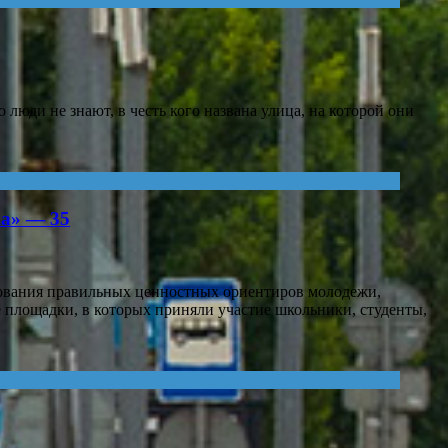
юди не знают, в честь кого названа улица, на которой они
ка» — 35
ования правильных ценностных ориентиров молодежи,
 площадки, в которых приняли участие школьники, студенты,