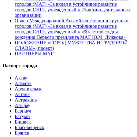
городов (МАГ) «За вклад в устойчивое развитие
городов СНГ», учрежденный к 25-летию деятельности
организации
Орден Международной Ассамблеи столиц и крупных
городов (МАГ) «За вклад в устойчивое развитие
городов СНГ», учрежденный к «90-летию со дня
рождения Первого президента МАГ Ю.М. Лужкова»
ПОЛОЖЕНИЕ «ГОРОД МУЖЕСТВА И ТРУДОВОЙ
СЛАВЫ» (проект)
ПАРТНЕРЫ МАГ
Паспорт города
Актау
Алматы
Архангельск
Астана
Астрахань
Атырау
Барнаул
Батуми
Бишкек
Благовещенск
Брянск