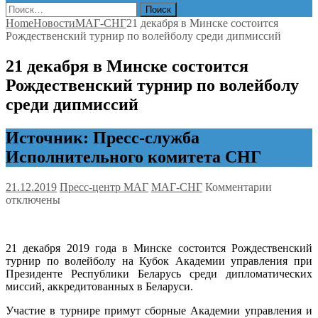
Найти:
Home
Новости
МАГ-СНГ
21 декабря в Минске состоится
Рождественский турнир по волейболу среди дипмиссий
21 декабря в Минске состоится
Рождественский турнир по волейболу
среди дипмиссий
Источник: Пресс-служба
Исполнительного комитета СНГ
к
21.12.2019
Пресс-центр МАГ
МАГ-СНГ
Комментарии
записи
отключены
21
декабря
в
21 декабря 2019 года в Минске состоится Рождественский
Минске
турнир по волейболу на Кубок Академии управления при
состоитс
Президенте Республики Беларусь среди дипломатических
Рождеств
миссий, аккредитованных в Беларуси.
турнир
по
Участие в турнире примут сборные Академии управления и
волейбол