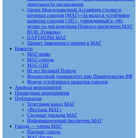
деятельности организации
Орден Международной Ассамблеи столиц и
крупных городов (МАГ) «За вклад в устойчивое
развитие городов СНГ», учрежденный к «90-
летию со дня рождения Первого президента МАГ
Ю.М. Лужкова»
ПАРТНЕРЫ МАГ
Проект Заявления о приеме в МАГ
Новости
МАГ-инфо
МАГ-города
МАГ-СНГ
80 лет Великой Победе
Финансовый университет при Правительстве РФ
Форум устойчивого развития городов
Анонсы мероприятий
Прошедшие мероприятия
Публикации
Телеграмм канал МАГ
«Вестник МАГ»
Сводные доклады МАГ
Информационный бюллетень МАГ
Города — члены МАГ
Паспорт города
МАГ-Видео