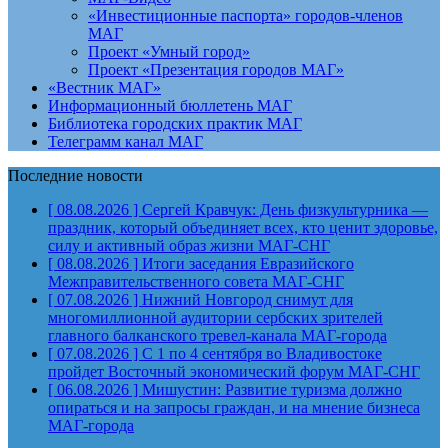
«Инвестиционные паспорта» городов-членов
МАГ
Проект «Умный город»
Проект «Презентация городов МАГ»
«Вестник МАГ»
Информационный бюллетень МАГ
Библиотека городских практик МАГ
Телеграмм канал МАГ
Последние новости
[ 08.08.2026 ]
Сергей Кравчук: День физкультурника —
праздник, который объединяет всех, кто ценит здоровье,
силу и активный образ жизни
МАГ-СНГ
[ 08.08.2026 ]
Итоги заседания Евразийского
Межправительственного совета
МАГ-СНГ
[ 07.08.2026 ]
Нижний Новгород снимут для
многомиллионной аудитории сербских зрителей
главного балканского тревел-канала
МАГ-города
[ 07.08.2026 ]
С 1 по 4 сентября во Владивостоке
пройдет Восточный экономический форум
МАГ-СНГ
[ 06.08.2026 ]
Мишустин: Развитие туризма должно
опираться и на запросы граждан, и на мнение бизнеса
МАГ-города