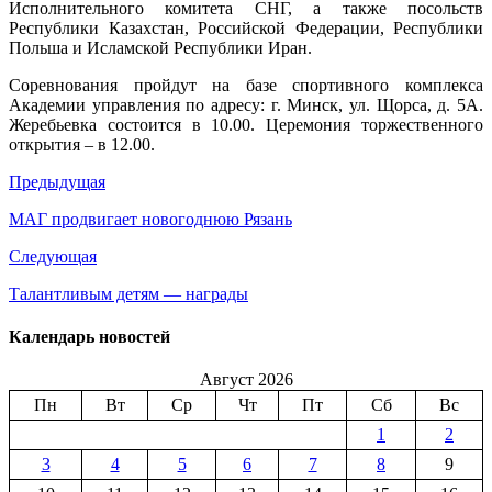
Исполнительного комитета СНГ, а также посольств
среди
Республики Казахстан, Российской Федерации, Республики
дипмисс
Польша и Исламской Республики Иран.
Соревнования пройдут на базе спортивного комплекса
Академии управления по адресу: г. Минск, ул. Щорса, д. 5А.
Жеребьевка состоится в 10.00. Церемония торжественного
открытия – в 12.00.
Предыдущая
МАГ продвигает новогоднюю Рязань
Следующая
Талантливым детям — награды
Календарь новостей
Август 2026
Пн
Вт
Ср
Чт
Пт
Сб
Вс
1
2
3
4
5
6
7
8
9