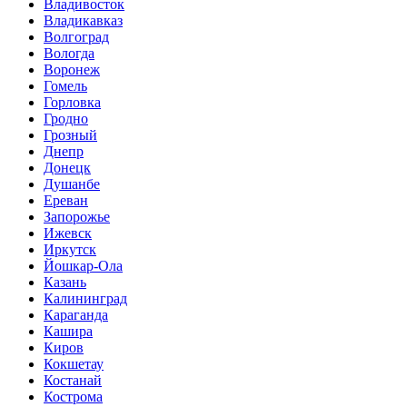
Владивосток
Владикавказ
Волгоград
Вологда
Воронеж
Гомель
Горловка
Гродно
Грозный
Днепр
Донецк
Душанбе
Ереван
Запорожье
Ижевск
Иркутск
Йошкар-Ола
Казань
Калининград
Караганда
Кашира
Киров
Кокшетау
Костанай
Кострома