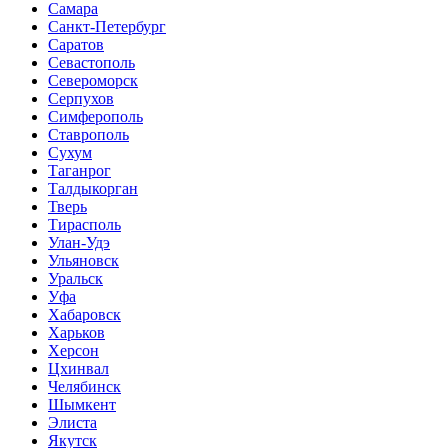
Самара
Санкт-Петербург
Саратов
Севастополь
Североморск
Серпухов
Симферополь
Ставрополь
Сухум
Таганрог
Tалдыкорган
Тверь
Тирасполь
Улан-Удэ
Ульяновск
Уральск
Уфа
Хабаровск
Харьков
Херсон
Цхинвал
Челябинск
Шымкент
Элиста
Якутск