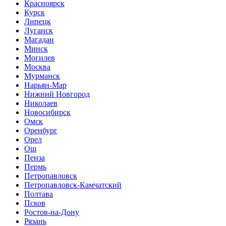
Красноярск
Курск
Липецк
Луганск
Магадан
Минск
Могилев
Москва
Мурманск
Нарьян-Мар
Нижний Новгород
Николаев
Новосибирск
Омск
Оренбург
Орел
Ош
Пенза
Пермь
Петропавловск
Петропавловск-Камчатский
Полтава
Псков
Ростов-на-Дону
Рязань