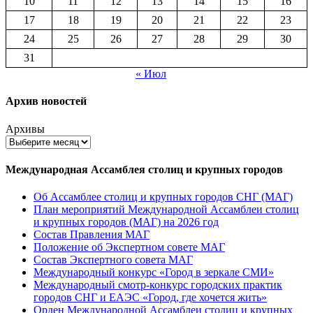
10
11
12
13
14
15
16
17
18
19
20
21
22
23
24
25
26
27
28
29
30
31
« Июл
Архив новостей
Архивы
Международная Ассамблея столиц и крупных городов
Об Ассамблее столиц и крупных городов СНГ (МАГ)
План мероприятий Международной Ассамблеи столиц
и крупных городов (МАГ) на 2026 год
Состав Правления МАГ
Положение об Экспертном совете МАГ
Состав Экспертного совета МАГ
Международный конкурс «Город в зеркале СМИ»
Международный смотр-конкурс городских практик
городов СНГ и ЕАЭС «Город, где хочется жить»
Орден Международной Ассамблеи столиц и крупных