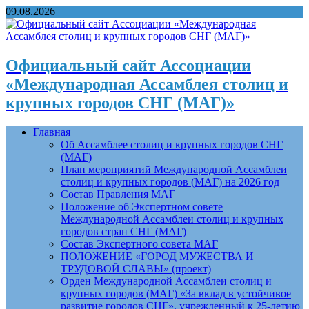
09.08.2026
Официальный сайт Ассоциации
«Международная Ассамблея столиц и
крупных городов СНГ (МАГ)»
Главная
Об Ассамблее столиц и крупных городов СНГ
(МАГ)
План мероприятий Международной Ассамблеи
столиц и крупных городов (МАГ) на 2026 год
Состав Правления МАГ
Положение об Экспертном совете
Международной Ассамблеи столиц и крупных
городов стран СНГ (МАГ)
Состав Экспертного совета МАГ
ПОЛОЖЕНИЕ «ГОРОД МУЖЕСТВА И
ТРУДОВОЙ СЛАВЫ» (проект)
Орден Международной Ассамблеи столиц и
крупных городов (МАГ) «За вклад в устойчивое
развитие городов СНГ», учрежденный к 25-летию