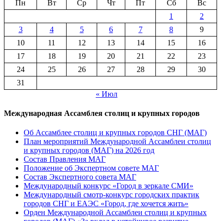
Пн
Вт
Ср
Чт
Пт
Сб
Вс
1
2
3
4
5
6
7
8
9
10
11
12
13
14
15
16
17
18
19
20
21
22
23
24
25
26
27
28
29
30
31
« Июл
Международная Ассамблея столиц и крупных городов
Об Ассамблее столиц и крупных городов СНГ (МАГ)
План мероприятий Международной Ассамблеи столиц
и крупных городов (МАГ) на 2026 год
Состав Правления МАГ
Положение об Экспертном совете МАГ
Состав Экспертного совета МАГ
Международный конкурс «Город в зеркале СМИ»
Международный смотр-конкурс городских практик
городов СНГ и ЕАЭС «Город, где хочется жить»
Орден Международной Ассамблеи столиц и крупных