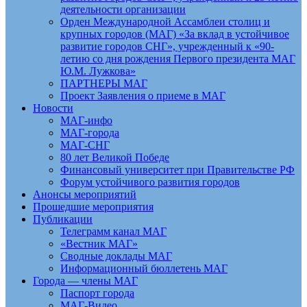
деятельности организации
Орден Международной Ассамблеи столиц и
крупных городов (МАГ) «За вклад в устойчивое
развитие городов СНГ», учрежденный к «90-
летию со дня рождения Первого президента МАГ
Ю.М. Лужкова»
ПАРТНЕРЫ МАГ
Проект Заявления о приеме в МАГ
Новости
МАГ-инфо
МАГ-города
МАГ-СНГ
80 лет Великой Победе
Финансовый университет при Правительстве РФ
Форум устойчивого развития городов
Анонсы мероприятий
Прошедшие мероприятия
Публикации
Телеграмм канал МАГ
«Вестник МАГ»
Сводные доклады МАГ
Информационный бюллетень МАГ
Города — члены МАГ
Паспорт города
МАГ-Видео