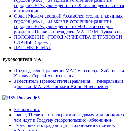
городов (МАГ) «За вклад в устойчивое развитие
городов СНГ», учрежденный к 25-летию деятельности
организации
Орден Международной Ассамблеи столиц и крупных
городов (МАГ) «За вклад в устойчивое развитие
городов СНГ», учрежденный к «90-летию со дня
рождения Первого президента МАГ Ю.М. Лужкова»
ПОЛОЖЕНИЕ «ГОРОД МУЖЕСТВА И ТРУДОВОЙ
СЛАВЫ» (проект)
ПАРТНЕРЫ МАГ
Руководители МАГ
Председатель Правления МАГ, мэр города Хабаровска:
Кравчук Сергей Анатольевич
Заместитель Председателя Правления — генеральный
директор МАГ: Васюнькин Юрий Николаевич
Россия 365
Без названия
Jaguar, 11 счетов и программист с двумя миллионами: с
чем идут в Госдуму ставропольские «яблочники»
19 человек пострадали при столкновении поездов
в Хорватии