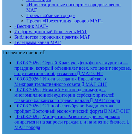
«Инвестиционные паспорта» городов-членов
МАГ
Проект «Умный город»
Проект «Презентация городов МАГ»
«Вестник МАГ»
Информационный бюллетень МАГ
Библиотека городских практик МАГ
Телеграмм канал МАГ
Последние новости
[ 08.08.2026 ]
Сергей Кравчук: День физкультурника —
праздник, который объединяет всех, кто ценит здоровье,
силу и активный образ жизни
МАГ-СНГ
[ 08.08.2026 ]
Итоги заседания Евразийского
Межправительственного совета
МАГ-СНГ
[ 07.08.2026 ]
Нижний Новгород снимут для
многомиллионной аудитории сербских зрителей
главного балканского тревел-канала
МАГ-города
[ 07.08.2026 ]
С 1 по 4 сентября во Владивостоке
пройдет Восточный экономический форум
МАГ-СНГ
[ 06.08.2026 ]
Мишустин: Развитие туризма должно
опираться и на запросы граждан, и на мнение бизнеса
МАГ-города