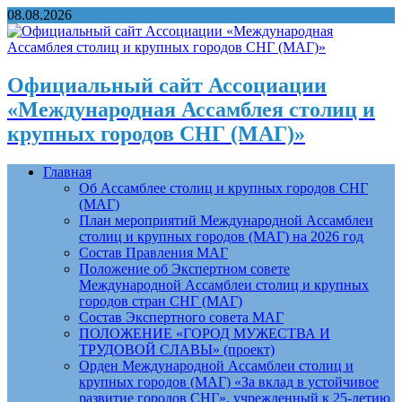
08.08.2026
Официальный сайт Ассоциации
«Международная Ассамблея столиц и
крупных городов СНГ (МАГ)»
Главная
Об Ассамблее столиц и крупных городов СНГ
(МАГ)
План мероприятий Международной Ассамблеи
столиц и крупных городов (МАГ) на 2026 год
Состав Правления МАГ
Положение об Экспертном совете
Международной Ассамблеи столиц и крупных
городов стран СНГ (МАГ)
Состав Экспертного совета МАГ
ПОЛОЖЕНИЕ «ГОРОД МУЖЕСТВА И
ТРУДОВОЙ СЛАВЫ» (проект)
Орден Международной Ассамблеи столиц и
крупных городов (МАГ) «За вклад в устойчивое
развитие городов СНГ», учрежденный к 25-летию