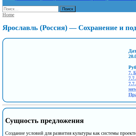
Найти:
Home
Ярославль (Россия) — Сохранение и по
Дат
20.
Ру
7. 
7.7
7.7
мем
Пра
Сущность предложения
Cоздание условий для развития культуры как системы проект