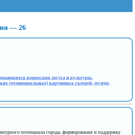
дия — 26
занимающихся вопросами досуга и культуры.
одских (муниципальных) картинных галерей, музеев,
ультурного потенциала города, формирование и поддержку