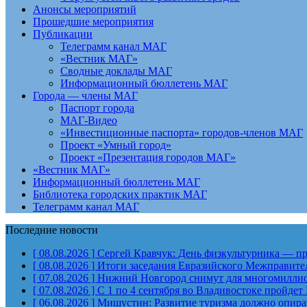
Анонсы мероприятий
Прошедшие мероприятия
Публикации
Телеграмм канал МАГ
«Вестник МАГ»
Сводные доклады МАГ
Информационный бюллетень МАГ
Города — члены МАГ
Паспорт города
МАГ-Видео
«Инвестиционные паспорта» городов-членов МАГ
Проект «Умный город»
Проект «Презентация городов МАГ»
«Вестник МАГ»
Информационный бюллетень МАГ
Библиотека городских практик МАГ
Телеграмм канал МАГ
Последние новости
[ 08.08.2026 ]
Сергей Кравчук: День физкультурника — пра
[ 08.08.2026 ]
Итоги заседания Евразийского Межправите
[ 07.08.2026 ]
Нижний Новгород снимут для многомиллион
[ 07.08.2026 ]
С 1 по 4 сентября во Владивостоке пройд
[ 06.08.2026 ]
Мишустин: Развитие туризма должно опират