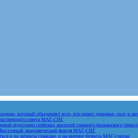
здник, который объединяет всех, кто ценит здоровье, силу и а
льственного совета
МАГ-СНГ
ной аудитории сербских зрителей главного балканского тревел
ет Восточный экономический форум
МАГ-СНГ
ься и на запросы граждан, и на мнение бизнеса
МАГ-города