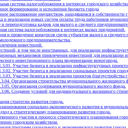
ьная система налогообложения в интересах городского хозяйств
ивное формирование и исполнения бюджета города
вное распоряжение имуществом, находящимся в собственности г
тка и реализация новых систем оплаты труда работников муни
 и переподготовка кадров для малого и среднего предпринимате
ная система налогообложения в интересах малых предприятий.
ция и проведение конкурсов среди субъектов малого и среднего
 молодежного предпринимательства.
влечения инвестиций.
естиций, в том числе иностранных, для реализации инфраструкт
ационных механизмов привлечения инвестиций для реализации и
лексного инвестиционного плана модернизации моногорода.
1.3.01. Участие бизнеса в реализации инфраструктурных проекто
1.3.02. Участие бизнеса в реализации социальных проектов город
.3.03. Участие бизнеса в реализации проектов благоустройства г
1.3.04. Организация строительства муниципального жилищного 
1.3.05. Организация содержания муниципального жилого фонда.
1.3.06. Создание условий для индивидуального жилищного строи
зация стратегии развития города.
 планирования социально-экономического развития в муниципал
дход к стратегическому планированию развития города.
твенного участия в процессе стратегического планирования горо
влении городским хозяйством.
зация программ социального и экономического развития города.