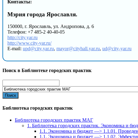
Контакты:
Мэрия города Ярославля.
150000, г. Ярославль, ул. Андропова, д. 6
Телефон: +7 485-2 40-40-05
http://city.yar.ru
http://www.city-yar.ru/
E-mail:
upd@city.yar.ru
,
mayor@cityhall.yar.ru
,
ud@city-yar.ru
Поиск в Библиотеке городских практик
Search
for:
Библиотека городских практик
Библиотека городских практик МАГ
1. Библиотека городских практик. Экономика и бю
1.1. Экономика и бюджет —> 1.1.01. Провед
1.1. Экономика и бюджет —> 1.1.02. Эффекти