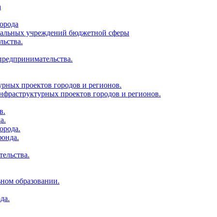
а
орода
ципальных учреждений бюджетной сферы
льства.
 предпринимательства.
урных проектов городов и регионов.
нфраструктурных проектов городов и регионов.
в.
а.
орода.
фонда.
тельства.
ьном образовании.
да.