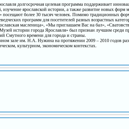
рославля долгосрочная целевая программа поддерживает иннов
, изучение ярославской истории, а также развитие новых форм 
посещают более 30 тысяч человек. Помимо традиционных форм м
ведческих программ для посетителей разных возрастных катего
рославская масленица», «Мы приглашаем Вас на бал», «Сватовств
«Музей истории города Ярославля» был признан лучшим среди пр
й Смутного времени для города и страны.
ном зале им. Н.А. Нужина на протяжении 2009 – 2010 годов ра
ческом, культурном, экономическом контекстах.