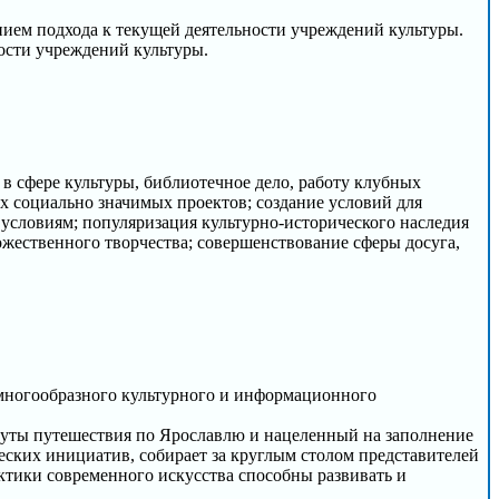
ием подхода к текущей деятельности учреждений культуры.
ости учреждений культуры.
в сфере культуры, библиотечное дело, работу клубных
 социально значимых проектов; создание условий для
словиям; популяризация культурно-исторического наследия
ожественного творчества; совершенствование сферы досуга,
многообразного культурного и информационного
уты путешествия по Ярославлю и нацеленный на заполнение
еских инициатив, собирает за круглым столом представителей
ктики современного искусства способны развивать и