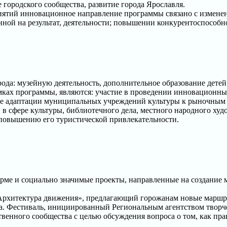
городского сообщества, развитие города Ярославля.
ятий инновационное направление программы связано с изменен
ной на результат, деятельности; повышении конкурентоспособн
да: музейную деятельность, дополнительное образование детей 
ах программы, являются: участие в проведении инновационных
е адаптации муниципальных учреждений культуры к рыночным у
 в сфере культуры, библиотечного дела, местного народного худ
повышению его туристической привлекательности.
рме и социально значимые проекты, направленные на создание 
«Архитектура движения», предлагающий горожанам новые маршр
ва. Фестиваль, инициированный Региональным агентством творч
твенного сообщества с целью обсуждения вопроса о том, как пра