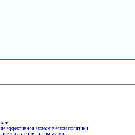
джет
ение эффективной экономической политики
вное управление долгом мэрии