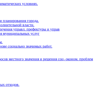
лиматических условиях.
и планирования города.
полнительной власти.
печения управл. префектуры и управ
ия муниципальных услуг
м.
нове социально значимых работ.
росов местного значения и решения соц.-эконом. проблем
ых отходов.