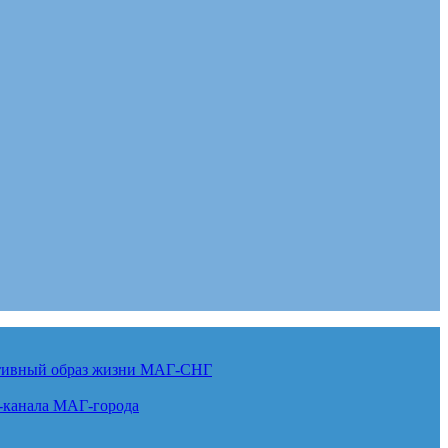
ктивный образ жизни
МАГ-СНГ
-канала
МАГ-города