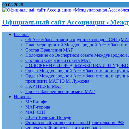
09.08.2026
Официальный сайт Ассоциации «Между
Главная
Об Ассамблее столиц и крупных городов СНГ (МА
План мероприятий Международной Ассамблеи столи
Состав Правления МАГ
Положение об Экспертном совете Международной 
Состав Экспертного совета МАГ
ПОЛОЖЕНИЕ «ГОРОД МУЖЕСТВА И ТРУДОВОЙ 
Орден Международной Ассамблеи столиц и крупных
Орден Международной Ассамблеи столиц и крупных
президента МАГ Ю.М. Лужкова»
ПАРТНЕРЫ МАГ
Проект Заявления о приеме в МАГ
Новости
МАГ-инфо
МАГ-города
МАГ-СНГ
80 лет Великой Победе
Финансовый университет при Правительстве РФ
Форум устойчивого развития городов