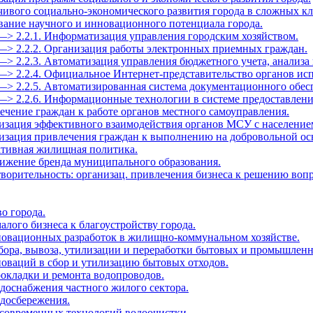
йчивого социально-экономического развития города в сложных к
ование научного и инновационного потенциала города.
—> 2.2.1. Информатизация управления городским хозяйством.
—> 2.2.2. Организация работы электронных приемных граждан.
—> 2.2.3. Автоматизация управления бюджетного учета, анализа 
—> 2.2.4. Официальное Интернет-представительство органов ис
—> 2.2.5. Автоматизированная система документационного обес
 —> 2.2.6. Информационные технологии в системе предоставлен
ечение граждан к работе органов местного самоуправления.
низация эффективного взаимодействия органов МСУ с население
низация привлечения граждан к выполнению на добровольной ос
ктивная жилищная политика.
вижение бренда муниципального образования.
творительность: организац. привлечения бизнеса к решению воп
во города.
алого бизнеса к благоустройству города.
нновационных разработок в жилищно-коммунальном хозяйстве.
 сбора, вывоза, утилизации и переработки бытовых и промышленн
новаций в сбор и утилизацию бытовых отходов.
рокладки и ремонта водопроводов.
одоснабжения частного жилого сектора.
одосбережения.
 современных технологий водоочистки.