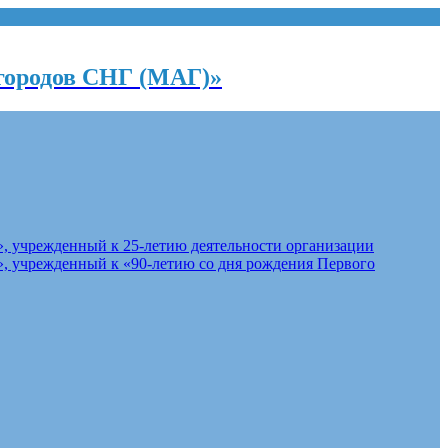
городов СНГ (МАГ)»
, учрежденный к 25-летию деятельности организации
, учрежденный к «90-летию со дня рождения Первого