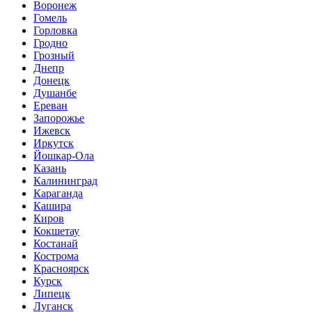
Воронеж
Гомель
Горловка
Гродно
Грозный
Днепр
Донецк
Душанбе
Ереван
Запорожье
Ижевск
Иркутск
Йошкар-Ола
Казань
Калининград
Караганда
Кашира
Киров
Кокшетау
Костанай
Кострома
Красноярск
Курск
Липецк
Луганск