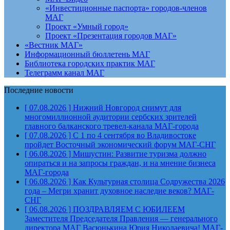
«Инвестиционные паспорта» городов-членов
МАГ
Проект «Умный город»
Проект «Презентация городов МАГ»
«Вестник МАГ»
Информационный бюллетень МАГ
Библиотека городских практик МАГ
Телеграмм канал МАГ
Последние новости
[ 07.08.2026 ]
Нижний Новгород снимут для
многомиллионной аудитории сербских зрителей
главного балканского тревел-канала
МАГ-города
[ 07.08.2026 ]
С 1 по 4 сентября во Владивостоке
пройдет Восточный экономический форум
МАГ-СНГ
[ 06.08.2026 ]
Мишустин: Развитие туризма должно
опираться и на запросы граждан, и на мнение бизнеса
МАГ-города
[ 06.08.2026 ]
Как Культурная столица Содружества 2026
года – Мегри хранит духовное наследие веков?
МАГ-
СНГ
[ 06.08.2026 ]
ПОЗДРАВЛЯЕМ С ЮБИЛЕЕМ
Заместителя Председателя Правления — генерального
директора МАГ Васюнькина Юрия Николаевича!
МАГ-