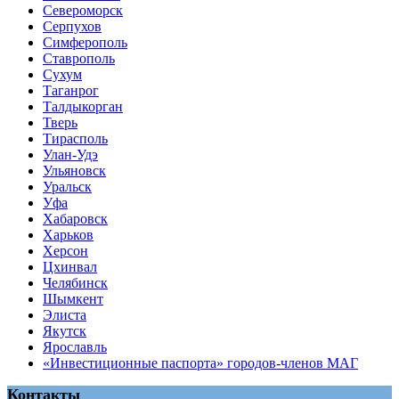
Североморск
Серпухов
Симферополь
Ставрополь
Сухум
Таганрог
Tалдыкорган
Тверь
Тирасполь
Улан-Удэ
Ульяновск
Уральск
Уфа
Хабаровск
Харьков
Херсон
Цхинвал
Челябинск
Шымкент
Элиста
Якутск
Ярославль
«Инвестиционные паспорта» городов-членов МАГ
Контакты