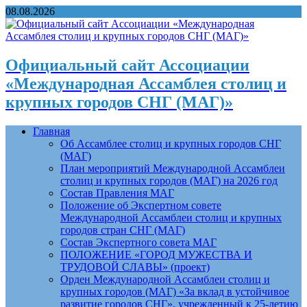
08.08.2026
Официальный сайт Ассоциации
«Международная Ассамблея столиц и
крупных городов СНГ (МАГ)»
Главная
Об Ассамблее столиц и крупных городов СНГ
(МАГ)
План мероприятий Международной Ассамблеи
столиц и крупных городов (МАГ) на 2026 год
Состав Правления МАГ
Положение об Экспертном совете
Международной Ассамблеи столиц и крупных
городов стран СНГ (МАГ)
Состав Экспертного совета МАГ
ПОЛОЖЕНИЕ «ГОРОД МУЖЕСТВА И
ТРУДОВОЙ СЛАВЫ» (проект)
Орден Международной Ассамблеи столиц и
крупных городов (МАГ) «За вклад в устойчивое
развитие городов СНГ», учрежденный к 25-летию