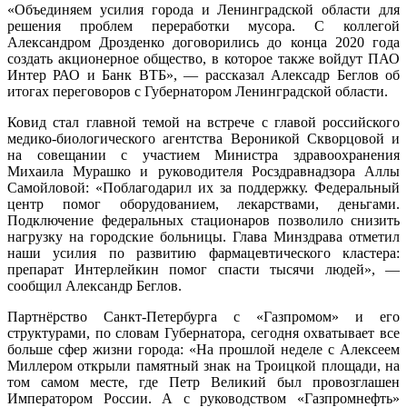
«Объединяем усилия города и Ленинградской области для
решения проблем переработки мусора. С коллегой
Александром Дрозденко договорились до конца 2020 года
создать акционерное общество, в которое также войдут ПАО
Интер РАО и Банк ВТБ», — рассказал Алексадр Беглов об
итогах переговоров с Губернатором Ленинградской области.
Ковид стал главной темой на встрече с главой российского
медико-биологического агентства Вероникой Скворцовой и
на совещании с участием Министра здравоохранения
Михаила Мурашко и руководителя Росздравнадзора Аллы
Самойловой: «Поблагодарил их за поддержку. Федеральный
центр помог оборудованием, лекарствами, деньгами.
Подключение федеральных стационаров позволило снизить
нагрузку на городские больницы. Глава Минздрава отметил
наши усилия по развитию фармацевтического кластера:
препарат Интерлейкин помог спасти тысячи людей», —
сообщил Александр Беглов.
Партнёрство Санкт-Петербурга с «Газпромом» и его
структурами, по словам Губернатора, сегодня охватывает все
больше сфер жизни города: «На прошлой неделе с Алексеем
Миллером открыли памятный знак на Троицкой площади, на
том самом месте, где Петр Великий был провозглашен
Императором России. А с руководством «Газпромнефть»