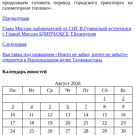
продолжаем готовить перевод городского транспорта на
газомоторное топливо».
Предыдущая
Глава Миссии наблюдателей от СНГ В.Гуминский встретился
с Главой Миссии БДИПЧ/ОБСЕ Т.Бозерупом
Следующая
Выставка под названием «Никто не забыт, ничто не забыто»
откроется в Национальном музее Таджикистана
Календарь новостей
Август 2026
Пн
Вт
Ср
Чт
Пт
Сб
Вс
1
2
3
4
5
6
7
8
9
10
11
12
13
14
15
16
17
18
19
20
21
22
23
24
25
26
27
28
29
30