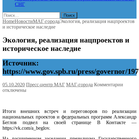
СНГ
Найти:
Home
Новости
МАГ-города
Экология, реализация нацпроектов
и историческое наследие
Экология, реализация нацпроектов и
историческое наследие
Источник:
https://www.gov.spb.ru/press/governor/197
к
05.10.2020
Пресс-центр МАГ
МАГ-города
Комментарии
записи
отключены
Эколог
реализ
нацпро
Итоги внешних встреч и переговоров по реализации
и
национальных проектов и федеральных программ Александр
истори
Беглов подвел на своей странице В Контакте —
наслед
https://vk.com/a_beglov.
На расширенном заседании президиума Государственного