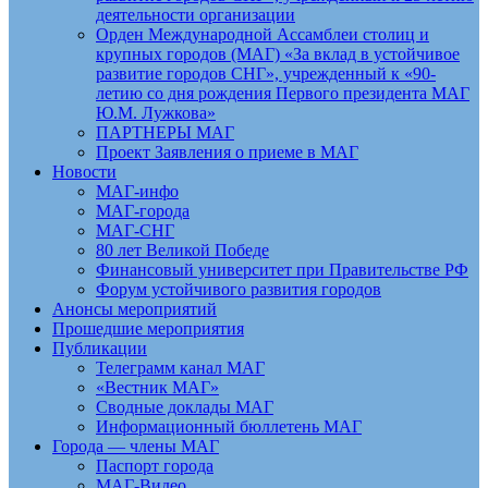
деятельности организации
Орден Международной Ассамблеи столиц и
крупных городов (МАГ) «За вклад в устойчивое
развитие городов СНГ», учрежденный к «90-
летию со дня рождения Первого президента МАГ
Ю.М. Лужкова»
ПАРТНЕРЫ МАГ
Проект Заявления о приеме в МАГ
Новости
МАГ-инфо
МАГ-города
МАГ-СНГ
80 лет Великой Победе
Финансовый университет при Правительстве РФ
Форум устойчивого развития городов
Анонсы мероприятий
Прошедшие мероприятия
Публикации
Телеграмм канал МАГ
«Вестник МАГ»
Сводные доклады МАГ
Информационный бюллетень МАГ
Города — члены МАГ
Паспорт города
МАГ-Видео