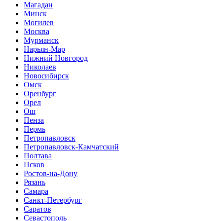
Магадан
Минск
Могилев
Москва
Мурманск
Нарьян-Мар
Нижний Новгород
Николаев
Новосибирск
Омск
Оренбург
Орел
Ош
Пенза
Пермь
Петропавловск
Петропавловск-Камчатский
Полтава
Псков
Ростов-на-Дону
Рязань
Самара
Санкт-Петербург
Саратов
Севастополь