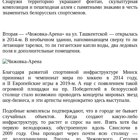
Снаружи территорию украшают фонтан, скульптурная
композиция и пешеходная аллея с памятными знаками в честь
знаменитых белорусских спортсменов.
Вторая — «Чижовка-Арена» на ул. Ташкентской — открылась
в 2014-м. В необычном здании, напоминающем сверху то ли
летающие тарелки, то ли гигантские капли воды, два ледовых
поля и дополнительные помещения.
Благодаря развитой спортивной инфраструктуре Минск
принимал и чемпионат мира по хоккею в 2014 году,
и II Европейские игры в 2019-м. А еще с появлением такой
огромной площадки на пр. Победителей в белорусской
столице стало возможно проводить концерты мировых звезд
шоу-бизнеса, и эти артисты неоднократно здесь выступали.
Подобные комплексы подтверждают, что в городе не бывает
случайных объектов. Когда создают какую-либо
инфраструктуру, то растет и спрос на нее. Взять хотя бы
первую велодорожку, обустроенную вдоль Свислочи в
2009 году. Она проходит через почти всю столицу —
от водохранилища Дрозды до Чижовского. Сегодня