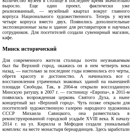
Количество музеев в столице в последнее время значительно
выросло. Еще один проект, фактически уже
реализованный, — музейный квартал вокруг главного
корпуса Национального художественного. Теперь у музея
четыре корпуса вместо двух. Появились дополнительные
экспозиционные залы и здание для реставраторов и научных
сотрудников. Для посетителей создали сувенирный магазин,
кафе.
Минск исторический
Для современного жителя столицы почти неузнаваемым
был бы Верхний город, окажись он в нем четверть века
назад, — настолько за последние годы изменились его черты,
обретя красоту и достоинство. А начиналось все с
восстановления утраченных знаковых зданий на нынешней
площади Свободы. Так, в 2004-м открыли воссозданную
Минскую ратушу, в 2007 г. — гостиницу «Европа», в 2011-м
появилась возрожденная церковь Святого Духа, а ныне
концертный зал «Верхний город». Чуть позже открыли для
посетителей художественную галерею народного художника
СССР Михаила Савицкого, она разместилась в
реконструированной городской усадьбе XVIII века. К началу
2014 г. на ул. Кирилла и Мефодия создали уникальный
комплекс на месте монастыря бернардинцев. Здесь заработали