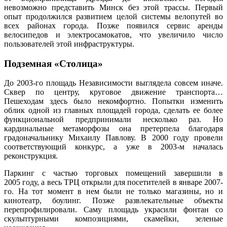
невозможно представить Минск без этой трассы. Первый
опыт продолжился развитием целой системы велопутей во
всех районах города. Позже появился сервис аренды
велосипедов и электросамокатов, что увеличило число
пользователей этой инфраструктуры.
Подземная «Столица»
До 2003-го площадь Независимости выглядела совсем иначе.
Сквер по центру, круговое движение транспорта…
Пешеходам здесь было некомфортно. Попытки изменить
облик одной из главных площадей города, сделать ее более
функциональной предпринимали несколько раз. Но
кардинальные метаморфозы она претерпела благодаря
градоначальнику Михаилу Павлову. В 2000 году провели
соответствующий конкурс, а уже в 2003-м началась
реконструкция.
Паркинг с частью торговых помещений завершили в
2005 году, а весь ТРЦ открыли для посетителей в январе 2007-
го. На тот момент в нем были не только магазины, но и
кинотеатр, боулинг. Позже развлекательные объекты
перепрофилировали. Саму площадь украсили фонтан со
скульптурными композициями, скамейки, зеленые