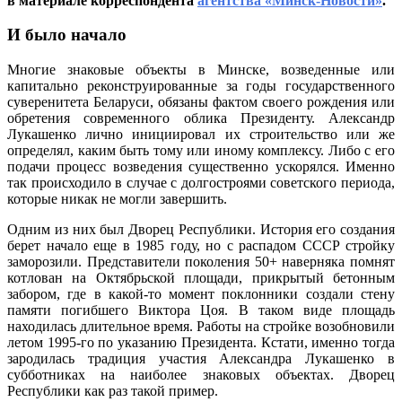
в материале корреспондента
агентства «Минск-Новости»
.
менялс
Минск
И было начало
за
послед
три
Многие знаковые объекты в Минске, возведенные или
десяти
капитально реконструированные за годы государственного
суверенитета Беларуси, обязаны фактом своего рождения или
обретения современного облика Президенту. Александр
Лукашенко лично инициировал их строительство или же
определял, каким быть тому или иному комплексу. Либо с его
подачи процесс возведения существенно ускорялся. Именно
так происходило в случае с долгостроями советского периода,
которые никак не могли завершить.
Одним из них был Дворец Республики. История его создания
берет начало еще в 1985 году, но с распадом СССР стройку
заморозили. Представители поколения 50+ наверняка помнят
котлован на Октябрьской площади, прикрытый бетонным
забором, где в какой-то момент поклонники создали стену
памяти погибшего Виктора Цоя. В таком виде площадь
находилась длительное время. Работы на стройке возобновили
летом 1995-го по указанию Президента. Кстати, именно тогда
зародилась традиция участия Александра Лукашенко в
субботниках на наиболее знаковых объектах. Дворец
Республики как раз такой пример.