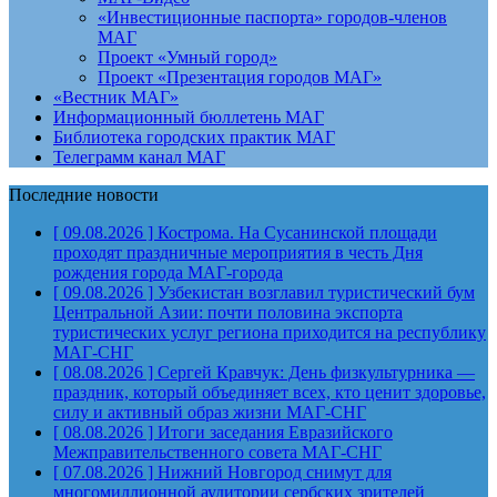
«Инвестиционные паспорта» городов-членов
МАГ
Проект «Умный город»
Проект «Презентация городов МАГ»
«Вестник МАГ»
Информационный бюллетень МАГ
Библиотека городских практик МАГ
Телеграмм канал МАГ
Последние новости
[ 09.08.2026 ]
Кострома. На Сусанинской площади
проходят праздничные мероприятия в честь Дня
рождения города
МАГ-города
[ 09.08.2026 ]
Узбекистан возглавил туристический бум
Центральной Азии: почти половина экспорта
туристических услуг региона приходится на республику
МАГ-СНГ
[ 08.08.2026 ]
Сергей Кравчук: День физкультурника —
праздник, который объединяет всех, кто ценит здоровье,
силу и активный образ жизни
МАГ-СНГ
[ 08.08.2026 ]
Итоги заседания Евразийского
Межправительственного совета
МАГ-СНГ
[ 07.08.2026 ]
Нижний Новгород снимут для
многомиллионной аудитории сербских зрителей