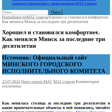
главного балканского тревел-канала
МАГ-города
Найти:
Home
Новости
МАГ-города
Хорошел и становился комфортнее.
Как менялся Минск за последние три десятилетия
Хорошел и становился комфортнее.
Как менялся Минск за последние три
десятилетия
Источник: Официальный сайт
МИНСКОГО ГОРОДСКОГО
ИСПОЛНИТЕЛЬНОГО КОМИТЕТА
к
25.07.2024
Пресс-центр МАГ
МАГ-города
Комментарии
записи
отключены
Хорош
и
станов
Как менялась столица за последние три десятилетия и
комфор
какие примечательные объекты в ней появились, читайте
Как