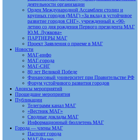
деятельности организации
Орден Международной Ассамблеи столиц и
крупных городов (МАГ) «За вклад в устойчивое
развитие городов СНГ», учрежденный к «90-
летию со дня рождения Первого президента МАГ
Ю.М. Лужкова»
ПАРТНЕРЫ МАГ
Проект Заявления о приеме в МАГ
Новости
МАГ-инфо
МАГ-города
МАГ-СНГ
80 лет Великой Победе
Финансовый университет при Правительстве РФ
Форум устойчивого развития городов
Анонсы мероприятий
Прошедшие мероприятия
Публикации
Телеграмм канал МАГ
«Вестник МАГ»
Сводные доклады МАГ
Информационный бюллетень МАГ
Города — члены МАГ
Паспорт города
МАГ-Видео