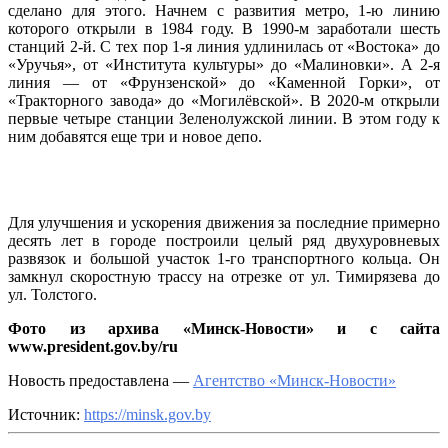
сделано для этого. Начнем с развития метро, 1-ю линию
которого открыли в 1984 году. В 1990-м заработали шесть
станций 2-й. С тех пор 1-я линия удлинилась от «Востока» до
«Уручья», от «Института культуры» до «Малиновки». А 2-я
линия — от «Фрунзенской» до «Каменной Горки», от
«Тракторного завода» до «Могилёвской». В 2020-м открыли
первые четыре станции Зеленолужской линии. В этом году к
ним добавятся еще три и новое депо.
Для улучшения и ускорения движения за последние примерно
десять лет в городе построили целый ряд двухуровневых
развязок и большой участок 1-го транспортного кольца. Он
замкнул скоростную трассу на отрезке от ул. Тимирязева до
ул. Толстого.
Фото из архива «Минск-Новости» и с сайта
www.president.gov.by/ru
Новость предоставлена —
Агентство «Минск-Новости»
Источник:
https://minsk.gov.by