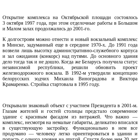
Открытие комплекса на Октябрьской площади состоялось
3 октября 1997 года, при этом отделочные работы в Большом
и Малом залах продолжались до 2001-го.
К долгостроям можно отнести и новый вокзальный комплекс
в Минске, задуманный еще в середине 1970-х. До 1991 года
возвели лишь высотку административно-служебного корпуса
и зал ожидания (конкорс) над путями. До основного здания
дело тогда так и не дошло. Когда же Беларусь получила статус
независимой республики, решили обновить проект
железнодорожного вокзала. В 1992-м утвердили концепцию
белорусских зодчих Михаила Виноградова и Виктора
Крамаренко. Стройка стартовала в 1995 году.
Открывали знаковый объект с участием Президента в 2001-м.
Глазам жителей и гостей столицы предстало современное
здание с красивым фасадом из витражей. Что важно —
комплекс, несмотря на немалые габариты, деликатно вписался
в существующую застройку. Функционально в нем все
продумано — человеку легко ориентироваться в здании и
попасть с одного уровня на другой. Спустя более чем 20 лет