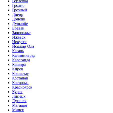
Горловка
Гродно
Грозный
Днепр
Донецк
Душанбе
Ереван
Запорожье
Ижевск
Иркутск
Йошкар-Ола
Казань
Калининград
Караганда
Кашира
Киров
Кокшетау
Костанай
Кострома
Красноярск
Курск
Липецк
Луганск
Магадан
Минск