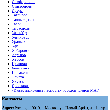
Симферополь
Ставрополь
Сухум
Таганрог
Tалдыкорган
Тверь
Тирасполь
Улан-Удэ
Ульяновск
Уральск
Уфа
Хабаровск
Харьков
Херсон
Цхинвал
Челябинск
Шымкент
Элиста
Якутск
Ярославль
«Инвестиционные паспорта» городов-членов МАГ
Контакты
Адрес:
Россия, 119019, г. Москва, ул. Новый Арбат, д. 11, стр.