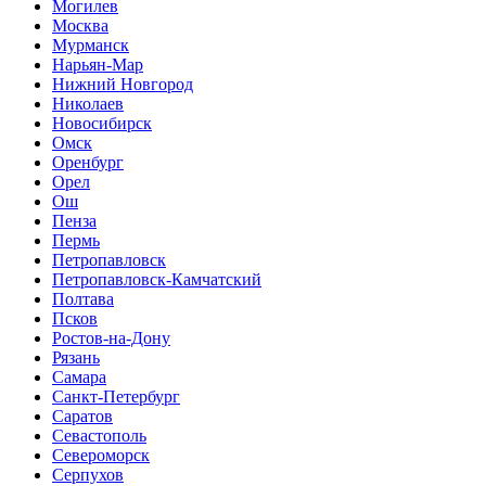
Могилев
Москва
Мурманск
Нарьян-Мар
Нижний Новгород
Николаев
Новосибирск
Омск
Оренбург
Орел
Ош
Пенза
Пермь
Петропавловск
Петропавловск-Камчатский
Полтава
Псков
Ростов-на-Дону
Рязань
Самара
Санкт-Петербург
Саратов
Севастополь
Североморск
Серпухов