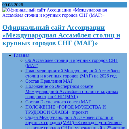
09.08.2026
Официальный сайт Ассоциации
«Международная Ассамблея столиц и
крупных городов СНГ (МАГ)»
Главная
Об Ассамблее столиц и крупных городов СНГ
(МАГ)
План мероприятий Международной Ассамблеи
столиц и крупных городов (МАГ) на 2026 год
Состав Правления МАГ
Положение об Экспертном совете
Международной Ассамблеи столиц и крупных
городов стран СНГ (МАГ)
Состав Экспертного совета МАГ
ПОЛОЖЕНИЕ «ГОРОД МУЖЕСТВА И
ТРУДОВОЙ СЛАВЫ» (проект)
Орден Международной Ассамблеи столиц и
крупных городов (МАГ) «За вклад в устойчивое
развитие городов СНГ», учрежденный к 25-летию