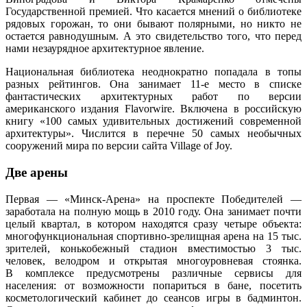
Государственной премией. Что касается мнений о библиотеке
рядовых горожан, то они бывают полярными, но никто не
остается равнодушным. А это свидетельство того, что перед
нами незаурядное архитектурное явление.
Национальная библиотека неоднократно попадала в топы
разных рейтингов. Она занимает 11-е место в списке
фантастических архитектурных работ по версии
американского издания Flavorwire. Включена в российскую
книгу «100 самых удивительных достижений современной
архитектуры». Числится в перечне 50 самых необычных
сооружений мира по версии сайта Village of Joy.
Две арены
Первая — «Минск-Арена» на проспекте Победителей —
заработала на полную мощь в 2010 году. Она занимает почти
целый квартал, в котором находятся сразу четыре объекта:
многофункциональная спортивно-зрелищная арена на 15 тыс.
зрителей, конькобежный стадион вместимостью 3 тыс.
человек, велодром и открытая многоуровневая стоянка.
В комплексе предусмотрены различные сервисы для
населения: от возможности попариться в бане, посетить
косметологический кабинет до сеансов игры в бадминтон.