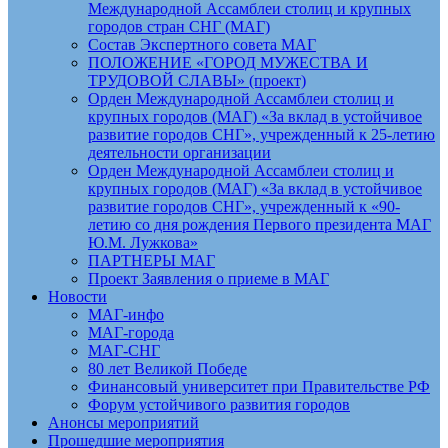
Международной Ассамблеи столиц и крупных
городов стран СНГ (МАГ)
Состав Экспертного совета МАГ
ПОЛОЖЕНИЕ «ГОРОД МУЖЕСТВА И
ТРУДОВОЙ СЛАВЫ» (проект)
Орден Международной Ассамблеи столиц и
крупных городов (МАГ) «За вклад в устойчивое
развитие городов СНГ», учрежденный к 25-летию
деятельности организации
Орден Международной Ассамблеи столиц и
крупных городов (МАГ) «За вклад в устойчивое
развитие городов СНГ», учрежденный к «90-
летию со дня рождения Первого президента МАГ
Ю.М. Лужкова»
ПАРТНЕРЫ МАГ
Проект Заявления о приеме в МАГ
Новости
МАГ-инфо
МАГ-города
МАГ-СНГ
80 лет Великой Победе
Финансовый университет при Правительстве РФ
Форум устойчивого развития городов
Анонсы мероприятий
Прошедшие мероприятия