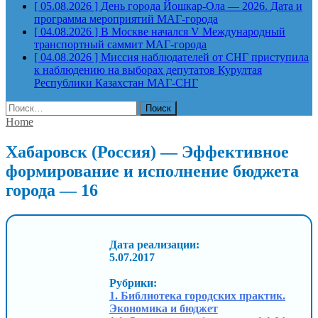
[ 05.08.2026 ]
День города Йошкар-Ола — 2026. Дата и
программа мероприятий
МАГ-города
[ 04.08.2026 ]
В Москве начался V Международный
транспортный саммит
МАГ-города
[ 04.08.2026 ]
Миссия наблюдателей от СНГ приступила
к наблюдению на выборах депутатов Курултая
Республики Казахстан
МАГ-СНГ
Найти:
Home
Хабаровск (Россия) — Эффективное
формирование и исполнение бюджета
города — 16
Дата реализации:
5.07.2017
Рубрики:
1. Библиотека городских практик.
Экономика и бюджет