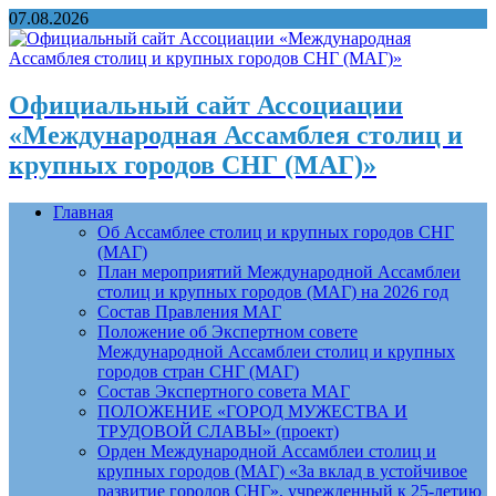
07.08.2026
Официальный сайт Ассоциации
«Международная Ассамблея столиц и
крупных городов СНГ (МАГ)»
Главная
Об Ассамблее столиц и крупных городов СНГ
(МАГ)
План мероприятий Международной Ассамблеи
столиц и крупных городов (МАГ) на 2026 год
Состав Правления МАГ
Положение об Экспертном совете
Международной Ассамблеи столиц и крупных
городов стран СНГ (МАГ)
Состав Экспертного совета МАГ
ПОЛОЖЕНИЕ «ГОРОД МУЖЕСТВА И
ТРУДОВОЙ СЛАВЫ» (проект)
Орден Международной Ассамблеи столиц и
крупных городов (МАГ) «За вклад в устойчивое
развитие городов СНГ», учрежденный к 25-летию