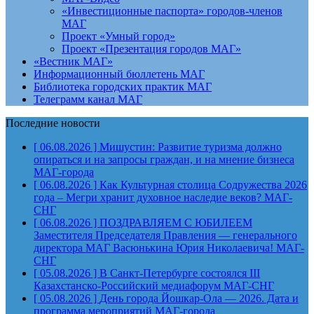
«Инвестиционные паспорта» городов-членов
МАГ
Проект «Умный город»
Проект «Презентация городов МАГ»
«Вестник МАГ»
Информационный бюллетень МАГ
Библиотека городских практик МАГ
Телеграмм канал МАГ
Последние новости
[ 06.08.2026 ]
Мишустин: Развитие туризма должно
опираться и на запросы граждан, и на мнение бизнеса
МАГ-города
[ 06.08.2026 ]
Как Культурная столица Содружества 2026
года – Мегри хранит духовное наследие веков?
МАГ-
СНГ
[ 06.08.2026 ]
ПОЗДРАВЛЯЕМ С ЮБИЛЕЕМ
Заместителя Председателя Правления — генерального
директора МАГ Васюнькина Юрия Николаевича!
МАГ-
СНГ
[ 05.08.2026 ]
В Санкт-Петербурге состоялся III
Казахстанско-Российский медиафорум
МАГ-СНГ
[ 05.08.2026 ]
День города Йошкар-Ола — 2026. Дата и
программа мероприятий
МАГ-города