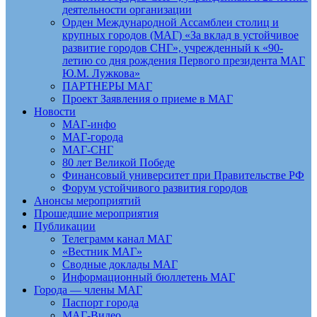
деятельности организации
Орден Международной Ассамблеи столиц и
крупных городов (МАГ) «За вклад в устойчивое
развитие городов СНГ», учрежденный к «90-
летию со дня рождения Первого президента МАГ
Ю.М. Лужкова»
ПАРТНЕРЫ МАГ
Проект Заявления о приеме в МАГ
Новости
МАГ-инфо
МАГ-города
МАГ-СНГ
80 лет Великой Победе
Финансовый университет при Правительстве РФ
Форум устойчивого развития городов
Анонсы мероприятий
Прошедшие мероприятия
Публикации
Телеграмм канал МАГ
«Вестник МАГ»
Сводные доклады МАГ
Информационный бюллетень МАГ
Города — члены МАГ
Паспорт города
МАГ-Видео