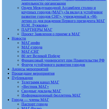
деятельности организации
Орден Международной Ассамблеи столиц и
крупных городов (МАГ) «За вклад в устойчивое
развитие городов СНГ», учрежденный к «90-
летию со дня рождения Первого президента МАГ
Ю.М. Лужкова»
ПАРТНЕРЫ МАГ
Проект Заявления о приеме в МАГ
Новости
МАГ-инфо
МАГ-города
МАГ-СНГ
80 лет Великой Победе
Финансовый университет при Правительстве РФ
Форум устойчивого развития городов
Анонсы мероприятий
Прошедшие мероприятия
Публикации
Телеграмм канал МАГ
«Вестник МАГ»
Сводные доклады МАГ
Информационный бюллетень МАГ
Города — члены МАГ
Паспорт города
МАГ-Видео