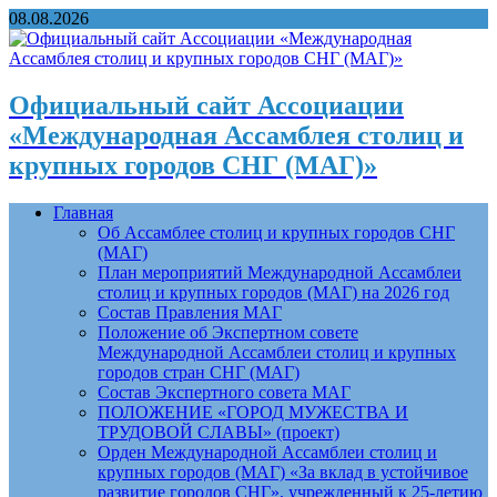
08.08.2026
Официальный сайт Ассоциации
«Международная Ассамблея столиц и
крупных городов СНГ (МАГ)»
Главная
Об Ассамблее столиц и крупных городов СНГ
(МАГ)
План мероприятий Международной Ассамблеи
столиц и крупных городов (МАГ) на 2026 год
Состав Правления МАГ
Положение об Экспертном совете
Международной Ассамблеи столиц и крупных
городов стран СНГ (МАГ)
Состав Экспертного совета МАГ
ПОЛОЖЕНИЕ «ГОРОД МУЖЕСТВА И
ТРУДОВОЙ СЛАВЫ» (проект)
Орден Международной Ассамблеи столиц и
крупных городов (МАГ) «За вклад в устойчивое
развитие городов СНГ», учрежденный к 25-летию