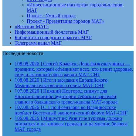
«Инвестиционные паспорта» городов-членов
МАГ
Проект «Умный город»
Проект «Презентация городов МАГ»
«Вестник МАГ»
Информационный бюллетень МАГ
Библиотека городских практик МАГ
Телеграмм канал МАГ
Последние новости
[ 08.08.2026 ]
Сергей Кравчук: День физкультурника —
праздник, который объединяет всех, кто ценит здоровье,
силу и активный образ жизни
МАГ-СНГ
[ 08.08.2026 ]
Итоги заседания Евразийского
Межправительственного совета
МАГ-СНГ
[ 07.08.2026 ]
Нижний Новгород снимут для
многомиллионной аудитории сербских зрителей
главного балканского тревел-канала
МАГ-города
[ 07.08.2026 ]
С 1 по 4 сентября во Владивостоке
пройдет Восточный экономический форум
МАГ-СНГ
[ 06.08.2026 ]
Мишустин: Развитие туризма должно
опираться и на запросы граждан, и на мнение бизнеса
МАГ-города