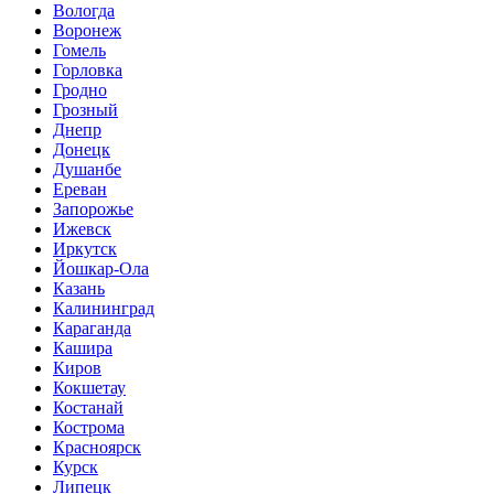
Вологда
Воронеж
Гомель
Горловка
Гродно
Грозный
Днепр
Донецк
Душанбе
Ереван
Запорожье
Ижевск
Иркутск
Йошкар-Ола
Казань
Калининград
Караганда
Кашира
Киров
Кокшетау
Костанай
Кострома
Красноярск
Курск
Липецк