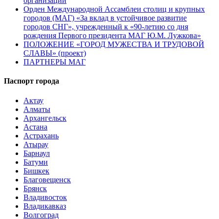
организации
Орден Международной Ассамблеи столиц и крупных
городов (МАГ) «За вклад в устойчивое развитие
городов СНГ», учрежденный к «90-летию со дня
рождения Первого президента МАГ Ю.М. Лужкова»
ПОЛОЖЕНИЕ «ГОРОД МУЖЕСТВА И ТРУДОВОЙ
СЛАВЫ» (проект)
ПАРТНЕРЫ МАГ
Паспорт города
Актау
Алматы
Архангельск
Астана
Астрахань
Атырау
Барнаул
Батуми
Бишкек
Благовещенск
Брянск
Владивосток
Владикавказ
Волгоград