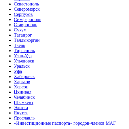
Севастополь
Североморск
Серпухов
Симферополь
Ставрополь
Сухум
Таганрог
Tалдыкорган
Тверь
Тирасполь
Улан-Удэ
Ульяновск
Уральск
Уфа
Хабаровск
Харьков
Херсон
Цхинвал
Челябинск
Шымкент
Элиста
Якутск
Ярославль
«Инвестиционные паспорта» городов-членов МАГ