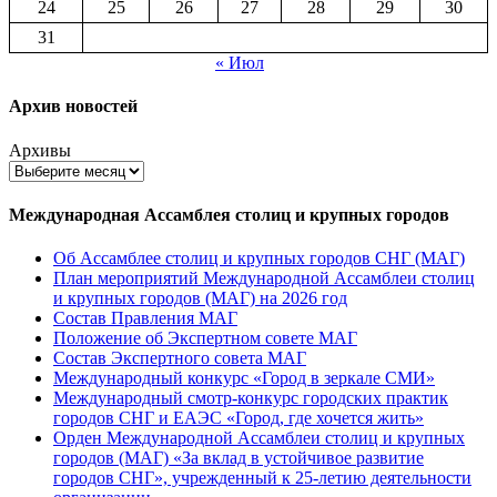
24
25
26
27
28
29
30
31
« Июл
Архив новостей
Архивы
Международная Ассамблея столиц и крупных городов
Об Ассамблее столиц и крупных городов СНГ (МАГ)
План мероприятий Международной Ассамблеи столиц
и крупных городов (МАГ) на 2026 год
Состав Правления МАГ
Положение об Экспертном совете МАГ
Состав Экспертного совета МАГ
Международный конкурс «Город в зеркале СМИ»
Международный смотр-конкурс городских практик
городов СНГ и ЕАЭС «Город, где хочется жить»
Орден Международной Ассамблеи столиц и крупных
городов (МАГ) «За вклад в устойчивое развитие
городов СНГ», учрежденный к 25-летию деятельности