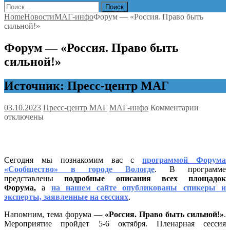
Найти:
Home
Новости
МАГ-инфо
Форум — «Россия. Право быть
сильной!»
Форум — «Россия. Право быть
сильной!»
Источник: Пресс-центр МАГ
к
03.10.2023
Пресс-центр МАГ
МАГ-инфо
Комментарии
записи
отключены
Форум
— «Росс
Право
быть
Сегодня мы познакомим вас с
программой Форума
сильной
«Сообщество» в городе Вологде
. В программе
представлены
подробные описания всех площадок
Форума,
а
на нашем сайте опубликованы спикеры и
эксперты, заявленные на сессиях
.
Напомним, тема форума —
«Россия. Право быть сильной!»
.
Мероприятие пройдет 5-6 октября. Пленарная сессия