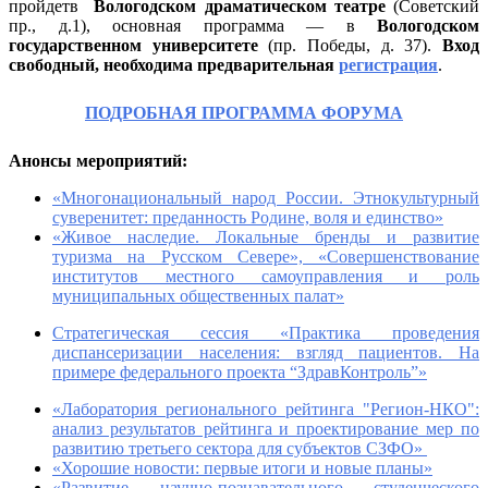
пройдетв
Вологодском драматическом театре
(Советский
пр., д.1), основная программа — в
Вологодском
государственном университете
(пр. Победы, д. 37).
Вход
свободный, необходима предварительная
регистрация
.
ПОДРОБНАЯ ПРОГРАММА ФОРУМА
Анонсы мероприятий:
«Многонациональный народ России. Этнокультурный
суверенитет: преданность Родине, воля и единство»
«Живое наследие. Локальные бренды и развитие
туризма на Русском Севере», «Совершенствование
институтов местного самоуправления и роль
муниципальных общественных палат»
Стратегическая сессия «Практика проведения
диспансеризации населения: взгляд пациентов. На
примере федерального проекта “ЗдравКонтроль”»
«Лаборатория регионального рейтинга "Регион-НКО":
анализ результатов рейтинга и проектирование мер по
развитию третьего сектора для субъектов СЗФО»
«Хорошие новости: первые итоги и новые планы»
«Развитие научно-познавательного студенческого