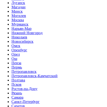
Луганск
Магадан
Минск
Могилев
Москва
Мурманск
Нарьян-Мар
Нижний Новгород
Николаев
Новосибирск
Омск
Оренбург
Орел
Ош
Пенза
Пермь
Петропавловск
Петропавловск-Камчатский
Полтава
Псков
Ростов-на-Дону
Рязань
Самара
Санкт-Петербург
Саратов