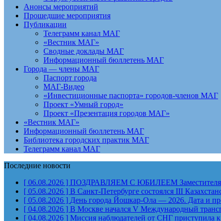
Анонсы мероприятий
Прошедшие мероприятия
Публикации
Телеграмм канал МАГ
«Вестник МАГ»
Сводные доклады МАГ
Информационный бюллетень МАГ
Города — члены МАГ
Паспорт города
МАГ-Видео
«Инвестиционные паспорта» городов-членов МАГ
Проект «Умный город»
Проект «Презентация городов МАГ»
«Вестник МАГ»
Информационный бюллетень МАГ
Библиотека городских практик МАГ
Телеграмм канал МАГ
Последние новости
[ 06.08.2026 ]
ПОЗДРАВЛЯЕМ С ЮБИЛЕЕМ Заместителя Пр
[ 05.08.2026 ]
В Санкт-Петербурге состоялся III Казахст
[ 05.08.2026 ]
День города Йошкар-Ола — 2026. Дата и п
[ 04.08.2026 ]
В Москве начался V Международный тран
[ 04.08.2026 ]
Миссия наблюдателей от СНГ приступила к