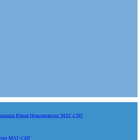
нькина Юрия Николаевича!
МАГ-СНГ
стан
МАГ-СНГ