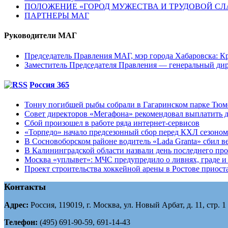
ПОЛОЖЕНИЕ «ГОРОД МУЖЕСТВА И ТРУДОВОЙ СЛАВ
ПАРТНЕРЫ МАГ
Руководители МАГ
Председатель Правления МАГ, мэр города Хабаровска: К
Заместитель Председателя Правления — генеральный д
Россия 365
Тонну погибшей рыбы собрали в Гагаринском парке Тю
Совет директоров «Мегафона» рекомендовал выплатить д
Сбой произошел в работе ряда интернет-сервисов
«Торпедо» начало предсезонный сбор перед КХЛ сезоном
В Сосновоборском районе водитель «Lada Granta» сбил в
В Калининградской области назвали день последнего пр
Москва «уплывет»: МЧС предупредило о ливнях, граде и 
Проект строительства хоккейной арены в Ростове приоста
Контакты
Адрес:
Россия, 119019, г. Москва, ул. Новый Арбат, д. 11, стр. 1
Телефон:
(495) 691-90-59, 691-14-43