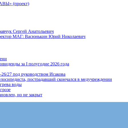
Ы» (проект)
равчук Сергей Анатольевич
иректор МАГ: Васюнькин Юрий Николаевич
мени
ивиденды за I полугодие 2026 года
-26/27 под руководством Исакова
елосипедиста, пострадавший скончался в медучреждении
огрева воды
грозе
новлен, но не закрыт