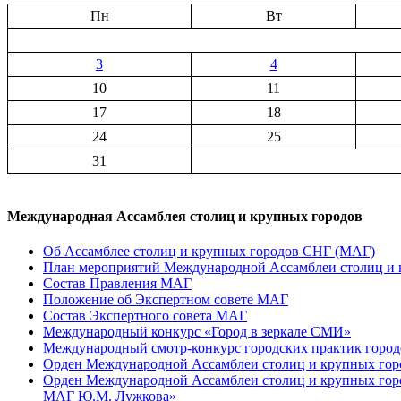
Пн
Вт
3
4
10
11
17
18
24
25
31
Международная Ассамблея столиц и крупных городов
Об Ассамблее столиц и крупных городов СНГ (МАГ)
План мероприятий Международной Ассамблеи столиц и к
Состав Правления МАГ
Положение об Экспертном совете МАГ
Состав Экспертного совета МАГ
Международный конкурс «Город в зеркале СМИ»
Международный смотр-конкурс городских практик город
Орден Международной Ассамблеи столиц и крупных город
Орден Международной Ассамблеи столиц и крупных город
МАГ Ю.М. Лужкова»