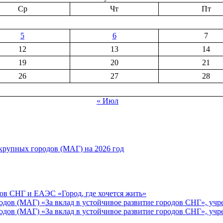
Ср
Чт
Пт
5
6
7
12
13
14
19
20
21
26
27
28
« Июл
рупных городов (МАГ) на 2026 год
ов СНГ и ЕАЭС «Город, где хочется жить»
ов (МАГ) «За вклад в устойчивое развитие городов СНГ», учр
ов (МАГ) «За вклад в устойчивое развитие городов СНГ», учр