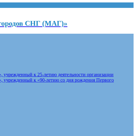
городов СНГ (МАГ)»
, учрежденный к 25-летию деятельности организации
, учрежденный к «90-летию со дня рождения Первого