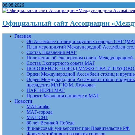
06.08.2026
Официальный сайт Ассоциации «Между
Главная
Об Ассамблее столиц и крупных городов СНГ (МА
План мероприятий Международной Ассамблеи столи
Состав Правления МАГ
Положение об Экспертном совете Международной 
Состав Экспертного совета МАГ
ПОЛОЖЕНИЕ «ГОРОД МУЖЕСТВА И ТРУДОВОЙ 
Орден Международной Ассамблеи столиц и крупных
Орден Международной Ассамблеи столиц и крупных
президента МАГ Ю.М. Лужкова»
ПАРТНЕРЫ МАГ
Проект Заявления о приеме в МАГ
Новости
МАГ-инфо
МАГ-города
МАГ-СНГ
80 лет Великой Победе
Финансовый университет при Правительстве РФ
Форум устойчивого развития городов