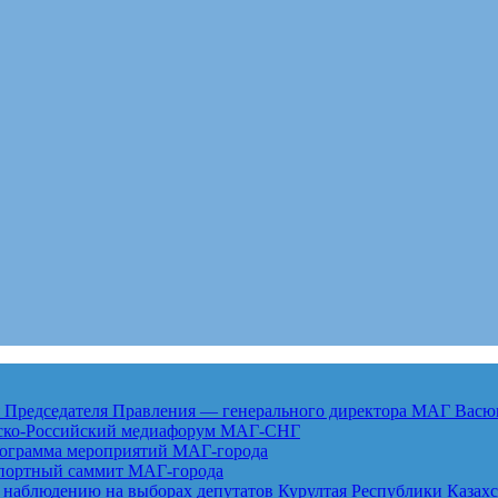
едседателя Правления — генерального директора МАГ Васю
анско-Российский медиафорум
МАГ-СНГ
рограмма мероприятий
МАГ-города
спортный саммит
МАГ-города
 наблюдению на выборах депутатов Курултая Республики Казах