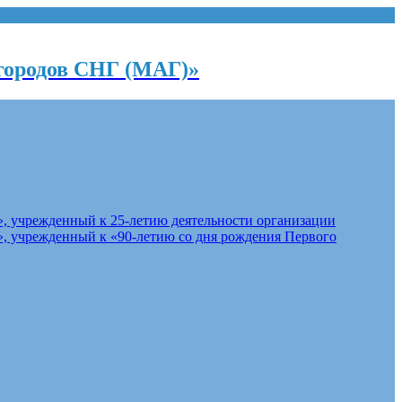
городов СНГ (МАГ)»
, учрежденный к 25-летию деятельности организации
, учрежденный к «90-летию со дня рождения Первого