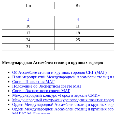
Пн
Вт
3
4
10
11
17
18
24
25
31
Международная Ассамблея столиц и крупных городов
Об Ассамблее столиц и крупных городов СНГ (МАГ)
План мероприятий Международной Ассамблеи столиц и к
Состав Правления МАГ
Положение об Экспертном совете МАГ
Состав Экспертного совета МАГ
Международный конкурс «Город в зеркале СМИ»
Международный смотр-конкурс городских практик город
Орден Международной Ассамблеи столиц и крупных город
Орден Международной Ассамблеи столиц и крупных город
МАГ Ю.М. Лужкова»