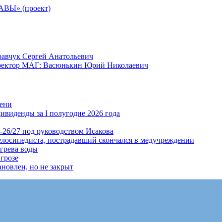
Ы» (проект)
равчук Сергей Анатольевич
иректор МАГ: Васюнькин Юрий Николаевич
мени
ивиденды за I полугодие 2026 года
-26/27 под руководством Исакова
елосипедиста, пострадавший скончался в медучреждении
огрева воды
грозе
новлен, но не закрыт