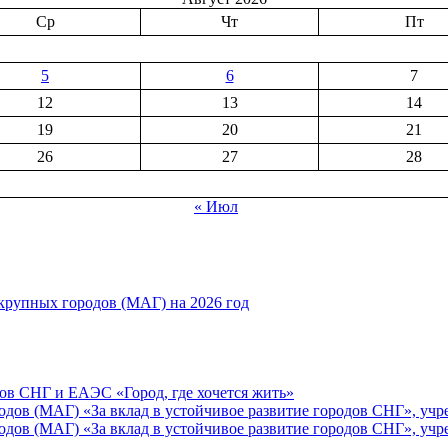
Ср
Чт
Пт
5
6
7
12
13
14
19
20
21
26
27
28
« Июл
рупных городов (МАГ) на 2026 год
ов СНГ и ЕАЭС «Город, где хочется жить»
ов (МАГ) «За вклад в устойчивое развитие городов СНГ», учр
ов (МАГ) «За вклад в устойчивое развитие городов СНГ», учр