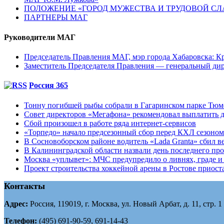
ПОЛОЖЕНИЕ «ГОРОД МУЖЕСТВА И ТРУДОВОЙ СЛАВ
ПАРТНЕРЫ МАГ
Руководители МАГ
Председатель Правления МАГ, мэр города Хабаровска: К
Заместитель Председателя Правления — генеральный д
Россия 365
Тонну погибшей рыбы собрали в Гагаринском парке Тю
Совет директоров «Мегафона» рекомендовал выплатить д
Сбой произошел в работе ряда интернет-сервисов
«Торпедо» начало предсезонный сбор перед КХЛ сезоном
В Сосновоборском районе водитель «Lada Granta» сбил в
В Калининградской области назвали день последнего пр
Москва «уплывет»: МЧС предупредило о ливнях, граде и 
Проект строительства хоккейной арены в Ростове приоста
Контакты
Адрес:
Россия, 119019, г. Москва, ул. Новый Арбат, д. 11, стр. 1
Телефон:
(495) 691-90-59, 691-14-43