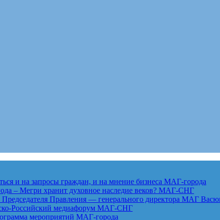
ься и на запросы граждан, и на мнение бизнеса
МАГ-города
года – Мегри хранит духовное наследие веков?
МАГ-СНГ
едседателя Правления — генерального директора МАГ Васю
анско-Российский медиафорум
МАГ-СНГ
рограмма мероприятий
МАГ-города