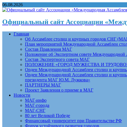
06.08.2026
Официальный сайт Ассоциации «Между
Главная
Об Ассамблее столиц и крупных городов СНГ (МА
План мероприятий Международной Ассамблеи столи
Состав Правления МАГ
Положение об Экспертном совете Международной 
Состав Экспертного совета МАГ
ПОЛОЖЕНИЕ «ГОРОД МУЖЕСТВА И ТРУДОВОЙ 
Орден Международной Ассамблеи столиц и крупных
Орден Международной Ассамблеи столиц и крупных
президента МАГ Ю.М. Лужкова»
ПАРТНЕРЫ МАГ
Проект Заявления о приеме в МАГ
Новости
МАГ-инфо
МАГ-города
МАГ-СНГ
80 лет Великой Победе
Финансовый университет при Правительстве РФ
Форум устойчивого развития городов