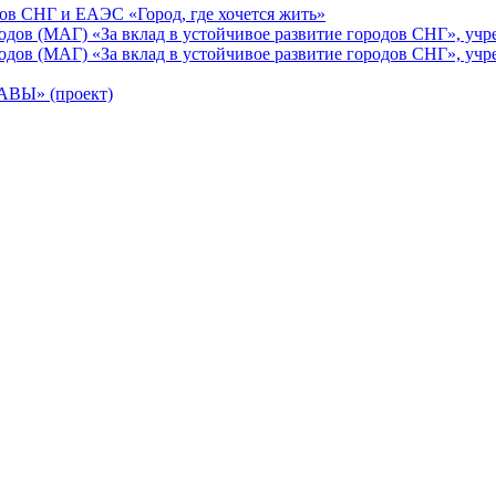
ов СНГ и ЕАЭС «Город, где хочется жить»
ов (МАГ) «За вклад в устойчивое развитие городов СНГ», учр
ов (МАГ) «За вклад в устойчивое развитие городов СНГ», учр
Ы» (проект)