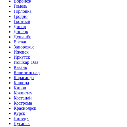
Воронеж
Гомель
Горловка
Гродно
Грозный
Днепр
Донецк
Душанбе
Ереван
Запорожье
Ижевск
Иркутск
Йошкар-Ола
Казань
Калининград
Караганда
Кашира
Киров
Кокшетау
Костанай
Кострома
Красноярск
Курск
Липецк
Луганск