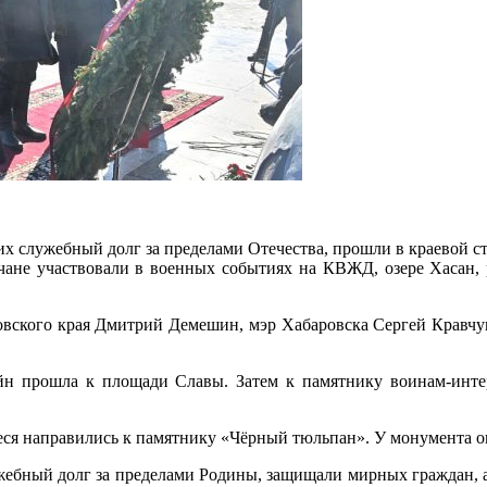
ирных
раждан,
акже
тстаивали
нтересы
траны
х служебный долг за пределами Отечества, прошли в краевой с
чане участвовали в военных событиях на КВЖД, озере Хасан, 
вского края Дмитрий Демешин, мэр Хабаровска Сергей Кравчук
йн прошла к площади Славы. Затем к памятнику воинам-инт
я направились к памятнику «Чёрный тюльпан». У монумента они
жебный долг за пределами Родины, защищали мирных граждан, 