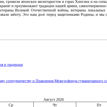
ии, громили японских милитаристов в горах Хингана и на соп
 хранят и преумножают традиции нашей армии, самоотверженно
ветераны Великой Отечественной войны, ветераны локальных
овали заботу. Это наш долг перед защитниками Родины, и мы с
ия и традиции
ому сотрудничеству и Правления Межгосфонда гуманитарного с
Август 2026
Ср
Чт
Пт