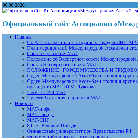
06.08.2026
Официальный сайт Ассоциации «Между
Главная
Об Ассамблее столиц и крупных городов СНГ (МА
План мероприятий Международной Ассамблеи столи
Состав Правления МАГ
Положение об Экспертном совете Международной 
Состав Экспертного совета МАГ
ПОЛОЖЕНИЕ «ГОРОД МУЖЕСТВА И ТРУДОВОЙ 
Орден Международной Ассамблеи столиц и крупных
Орден Международной Ассамблеи столиц и крупных
президента МАГ Ю.М. Лужкова»
ПАРТНЕРЫ МАГ
Проект Заявления о приеме в МАГ
Новости
МАГ-инфо
МАГ-города
МАГ-СНГ
80 лет Великой Победе
Финансовый университет при Правительстве РФ
Форум устойчивого развития городов