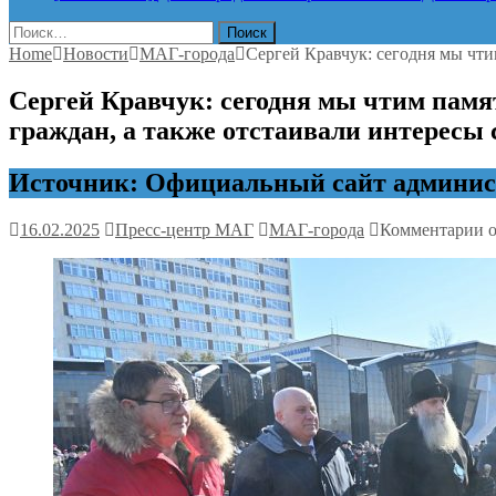
Найти:
Home
Новости
МАГ-города
Сергей Кравчук: сегодня мы чт
Сергей Кравчук: сегодня мы чтим пам
граждан, а также отстаивали интересы
Источник: Официальный сайт админист
к
16.02.2025
Пресс-центр МАГ
МАГ-города
Комментарии
о
з
С
К
с
м
ч
п
х
к
в
с
д
з