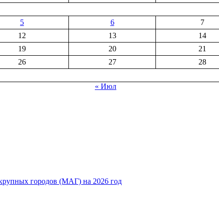
5
6
7
12
13
14
19
20
21
26
27
28
« Июл
рупных городов (МАГ) на 2026 год