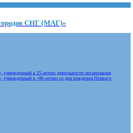
городов СНГ (МАГ)»
, учрежденный к 25-летию деятельности организации
, учрежденный к «90-летию со дня рождения Первого