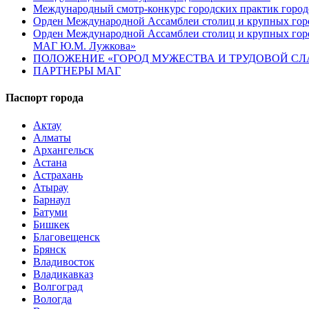
Международный смотр-конкурс городских практик город
Орден Международной Ассамблеи столиц и крупных город
Орден Международной Ассамблеи столиц и крупных город
МАГ Ю.М. Лужкова»
ПОЛОЖЕНИЕ «ГОРОД МУЖЕСТВА И ТРУДОВОЙ СЛАВ
ПАРТНЕРЫ МАГ
Паспорт города
Актау
Алматы
Архангельск
Астана
Астрахань
Атырау
Барнаул
Батуми
Бишкек
Благовещенск
Брянск
Владивосток
Владикавказ
Волгоград
Вологда