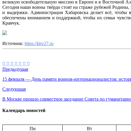
великую освободительную миссию в Европе и в Восточной Аз
Сегодня наши воины твёрдо стоят на страже рубежей Родины,
и выдержки. Администрация Хабаровска делает всё, чтобы 
обеспечены вниманием и поддержкой, чтобы их семьи чувств
Кравчук.
Источник:
https://khv27.ru
Предыдущая
15 февраля — День памяти воинов-интернационалистов: истор
Следующая
В Москве прошло совместное заседание Совета по гуманитарн
Календарь новостей
Пн
Вт