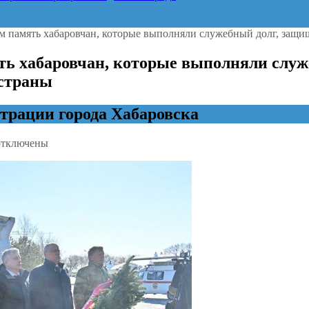
им память хабаровчан, которые выполняли служебный долг, защи
ять хабаровчан, которые выполняли слу
 страны
рации города Хабаровска
тключены
аписи
ергей
равчук:
егодня
ы
тим
амять
абаровчан,
оторые
ыполняли
лужебный
олг,
ащищали