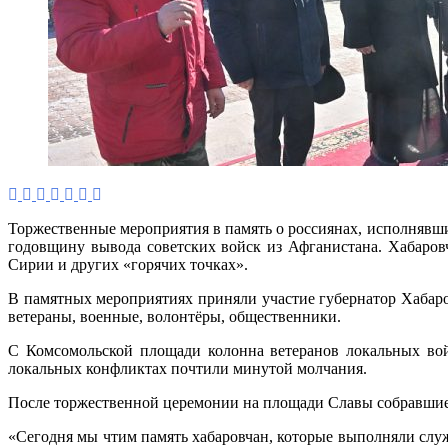
м
г
а
т
о
и
с
Торжественные мероприятия в память о россиянах, исполнявши
годовщину вывода советских войск из Афганистана. Хабаров
Сирии и других «горячих точках».
В памятных мероприятиях приняли участие губернатор Хабаро
ветераны, военные, волонтёры, общественники.
С Комсомольской площади колонна ветеранов локальных во
локальных конфликтах почтили минутой молчания.
После торжественной церемонии на площади Славы собравшиес
«Сегодня мы чтим память хабаровчан, которые выполняли слу