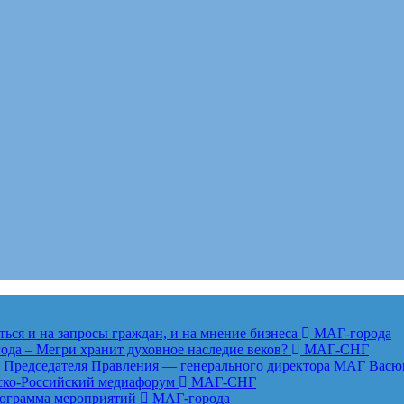
ься и на запросы граждан, и на мнение бизнеса
МАГ-города
года – Мегри хранит духовное наследие веков?
МАГ-СНГ
едседателя Правления — генерального директора МАГ Васю
анско-Российский медиафорум
МАГ-СНГ
рограмма мероприятий
МАГ-города