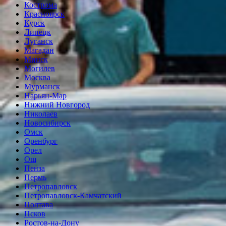
Кострома
Красноярск
Курск
Липецк
Луганск
Магадан
Минск
Могилев
Москва
Мурманск
Нарьян-Мар
Нижний Новгород
Николаев
Новосибирск
Омск
Оренбург
Орел
Ош
Пенза
Пермь
Петропавловск
Петропавловск-Камчатский
Полтава
Псков
Ростов-на-Дону