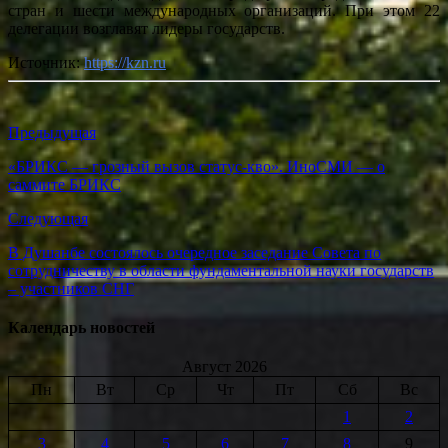
стран и шести международных организаций. При этом 22
делегации возглавят лидеры государств.
Источник:
https://kzn.ru
Предыдущая
«БРИКС — грозный вызов статус-кво». ИноСМИ — о
саммите БРИКС
Следующая
В Душанбе состоялось очередное заседание Совета по
сотрудничеству в области фундаментальной науки государств
– участников СНГ
Календарь новостей
Август 2026
Пн
Вт
Ср
Чт
Пт
Сб
Вс
1
2
3
4
5
6
7
8
9