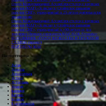
Орден Международной Ассамблеи столиц и крупных
городов (МАГ) «За вклад в устойчивое развитие
городов СНГ», учрежденный к 25-летию деятельности
организации
Орден Международной Ассамблеи столиц и крупных
городов (МАГ) «За вклад в устойчивое развитие
городов СНГ», учрежденный к «90-летию со дня
рождения Первого президента МАГ Ю.М. Лужкова»
ПОЛОЖЕНИЕ «ГОРОД МУЖЕСТВА И ТРУДОВОЙ
СЛАВЫ» (проект)
ПАРТНЕРЫ МАГ
Паспорт города
Актау
Алматы
Архангельск
Астана
Астрахань
Атырау
Барнаул
Батуми
Бишкек
Благовещенск