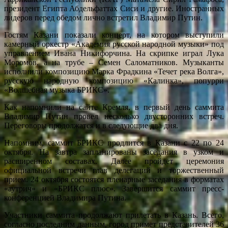
президент Египта Абдельфаттах Сиси и другие. Иностранных
лидеров перед обедом лично встретил Владимир Путин.
Гостям Казани показали концерт, на котором выступили
камерный оркестр «Академия русской народной музыки» под
управлением Ивана Никифорчина. На скрипке играл Лука
Моромов, а на трубе – Семен Саломатников. Музыканты
исполнили композицию Марка Фрадкина «Течет река Волга»,
русскую народную композицию «Калинка», попурри
«Волшебная музыка БРИКС».
Как напомнили на сайте Кремля, в первый день саммита
Владимир Путин провел несколько двусторонних встреч.
Переговоры продолжатся и в следующие два дня.
Напомним, саммит БРИКС продлится в Казани с 22 по 24
октября. На завтра запланированы заседания в узком и
расширенном составах. Далее пройдет церемония
официальной встречи глав делегаций и торжественный
прием. 24 октября состоятся пленарные заседания в форматах
«аутрич» и «БРИКС плюс». Завершится саммит пресс-
конференцией Владимира Путина.
Участники саммита продолжают прилетать в Казань. Всего,
согласно последним данным, город примет представителей 36