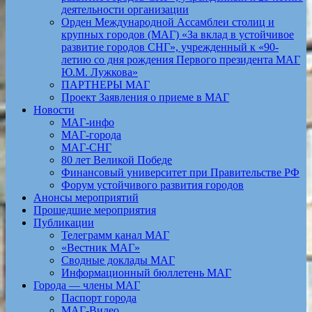
деятельности организации
Орден Международной Ассамблеи столиц и
крупных городов (МАГ) «За вклад в устойчивое
развитие городов СНГ», учрежденный к «90-
летию со дня рождения Первого президента МАГ
Ю.М. Лужкова»
ПАРТНЕРЫ МАГ
Проект Заявления о приеме в МАГ
Новости
МАГ-инфо
МАГ-города
МАГ-СНГ
80 лет Великой Победе
Финансовый университет при Правительстве РФ
Форум устойчивого развития городов
Анонсы мероприятий
Прошедшие мероприятия
Публикации
Телеграмм канал МАГ
«Вестник МАГ»
Сводные доклады МАГ
Информационный бюллетень МАГ
Города — члены МАГ
Паспорт города
МАГ-Видео