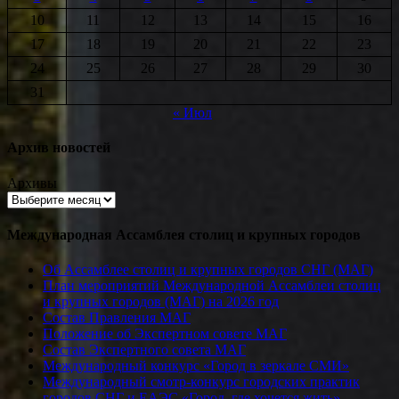
10
11
12
13
14
15
16
17
18
19
20
21
22
23
24
25
26
27
28
29
30
31
« Июл
Архив новостей
Архивы
Международная Ассамблея столиц и крупных городов
Об Ассамблее столиц и крупных городов СНГ (МАГ)
План мероприятий Международной Ассамблеи столиц
и крупных городов (МАГ) на 2026 год
Состав Правления МАГ
Положение об Экспертном совете МАГ
Состав Экспертного совета МАГ
Международный конкурс «Город в зеркале СМИ»
Международный смотр-конкурс городских практик
городов СНГ и ЕАЭС «Город, где хочется жить»