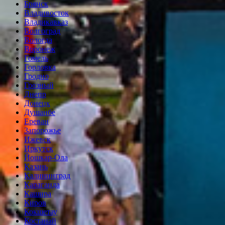
Брянск
Владивосток
Владикавказ
Волгоград
Вологда
Воронеж
Гомель
Горловка
Гродно
Грозный
Днепр
Донецк
Душанбе
Ереван
Запорожье
Ижевск
Иркутск
Йошкар-Ола
Казань
Калининград
Караганда
Кашира
Киров
Кокшетау
Костанай