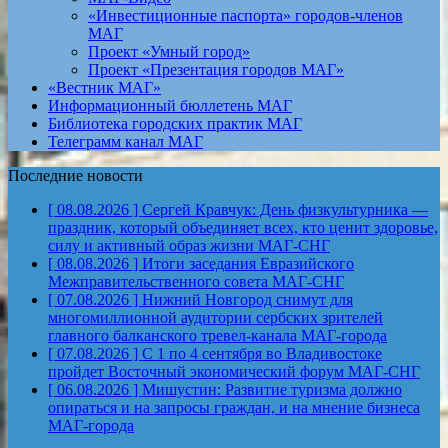
«Инвестиционные паспорта» городов-членов
МАГ
Проект «Умный город»
Проект «Презентация городов МАГ»
«Вестник МАГ»
Информационный бюллетень МАГ
Библиотека городских практик МАГ
Телеграмм канал МАГ
Последние новости
[ 08.08.2026 ]
Сергей Кравчук: День физкультурника —
праздник, который объединяет всех, кто ценит здоровье,
силу и активный образ жизни
МАГ-СНГ
[ 08.08.2026 ]
Итоги заседания Евразийского
Межправительственного совета
МАГ-СНГ
[ 07.08.2026 ]
Нижний Новгород снимут для
многомиллионной аудитории сербских зрителей
главного балканского тревел-канала
МАГ-города
[ 07.08.2026 ]
С 1 по 4 сентября во Владивостоке
пройдет Восточный экономический форум
МАГ-СНГ
[ 06.08.2026 ]
Мишустин: Развитие туризма должно
опираться и на запросы граждан, и на мнение бизнеса
МАГ-города