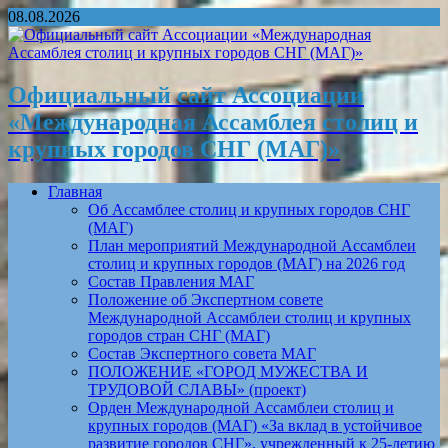
08.08.2026
Официальный сайт Ассоциации
«Международная Ассамблея столиц и
крупных городов СНГ (МАГ)»
Главная
Об Ассамблее столиц и крупных городов СНГ
(МАГ)
План мероприятий Международной Ассамблеи
столиц и крупных городов (МАГ) на 2026 год
Состав Правления МАГ
Положение об Экспертном совете
Международной Ассамблеи столиц и крупных
городов стран СНГ (МАГ)
Состав Экспертного совета МАГ
ПОЛОЖЕНИЕ «ГОРОД МУЖЕСТВА И
ТРУДОВОЙ СЛАВЫ» (проект)
Орден Международной Ассамблеи столиц и
крупных городов (МАГ) «За вклад в устойчивое
развитие городов СНГ», учрежденный к 25-летию