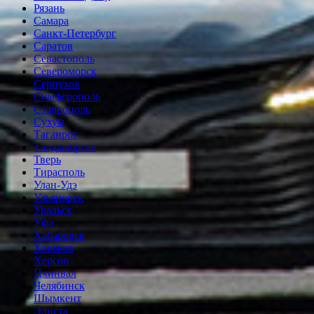
Рязань
Самара
Санкт-Петербург
Саратов
Севастополь
Североморск
Серпухов
Симферополь
Ставрополь
Сухум
Таганрог
Tалдыкорган
Тверь
Тирасполь
Улан-Удэ
Ульяновск
Уральск
Уфа
Хабаровск
Харьков
Херсон
Цхинвал
Челябинск
Шымкент
Элиста