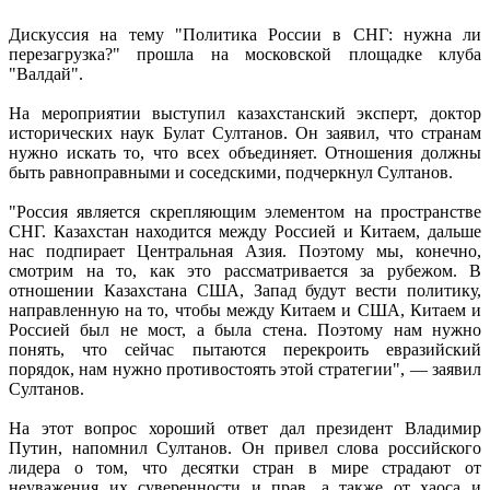
скрепля
Дискуссия на тему "Политика России в СНГ: нужна ли
элементо
перезагрузка?" прошла на московской площадке клуба
на
"Валдай".
простран
СНГ»
На мероприятии выступил казахстанский эксперт, доктор
–
исторических наук Булат Султанов. Он заявил, что странам
эксперт
нужно искать то, что всех объединяет. Отношения должны
быть равноправными и соседскими, подчеркнул Султанов.
"Россия является скрепляющим элементом на пространстве
СНГ. Казахстан находится между Россией и Китаем, дальше
нас подпирает Центральная Азия. Поэтому мы, конечно,
смотрим на то, как это рассматривается за рубежом. В
отношении Казахстана США, Запад будут вести политику,
направленную на то, чтобы между Китаем и США, Китаем и
Россией был не мост, а была стена. Поэтому нам нужно
понять, что сейчас пытаются перекроить евразийский
порядок, нам нужно противостоять этой стратегии", — заявил
Султанов.
На этот вопрос хороший ответ дал президент Владимир
Путин, напомнил Султанов. Он привел слова российского
лидера о том, что десятки стран в мире страдают от
неуважения их суверенности и прав, а также от хаоса и