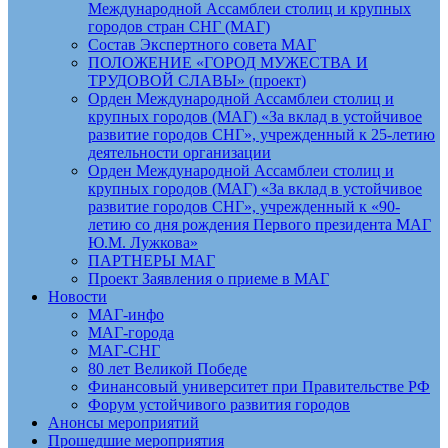
Международной Ассамблеи столиц и крупных
городов стран СНГ (МАГ)
Состав Экспертного совета МАГ
ПОЛОЖЕНИЕ «ГОРОД МУЖЕСТВА И
ТРУДОВОЙ СЛАВЫ» (проект)
Орден Международной Ассамблеи столиц и
крупных городов (МАГ) «За вклад в устойчивое
развитие городов СНГ», учрежденный к 25-летию
деятельности организации
Орден Международной Ассамблеи столиц и
крупных городов (МАГ) «За вклад в устойчивое
развитие городов СНГ», учрежденный к «90-
летию со дня рождения Первого президента МАГ
Ю.М. Лужкова»
ПАРТНЕРЫ МАГ
Проект Заявления о приеме в МАГ
Новости
МАГ-инфо
МАГ-города
МАГ-СНГ
80 лет Великой Победе
Финансовый университет при Правительстве РФ
Форум устойчивого развития городов
Анонсы мероприятий
Прошедшие мероприятия