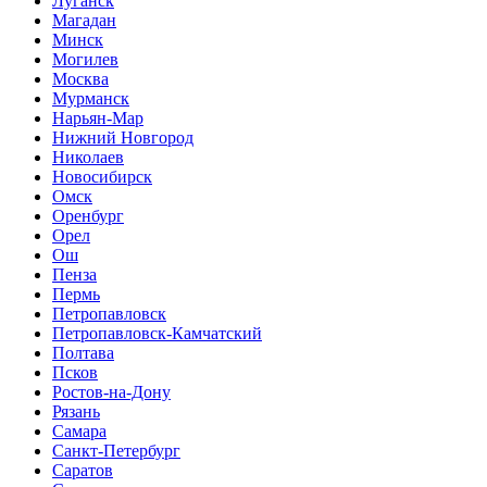
Луганск
Магадан
Минск
Могилев
Москва
Мурманск
Нарьян-Мар
Нижний Новгород
Николаев
Новосибирск
Омск
Оренбург
Орел
Ош
Пенза
Пермь
Петропавловск
Петропавловск-Камчатский
Полтава
Псков
Ростов-на-Дону
Рязань
Самара
Санкт-Петербург
Саратов