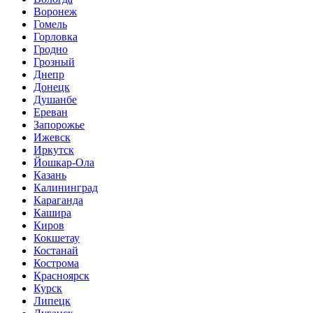
Воронеж
Гомель
Горловка
Гродно
Грозный
Днепр
Донецк
Душанбе
Ереван
Запорожье
Ижевск
Иркутск
Йошкар-Ола
Казань
Калининград
Караганда
Кашира
Киров
Кокшетау
Костанай
Кострома
Красноярск
Курск
Липецк