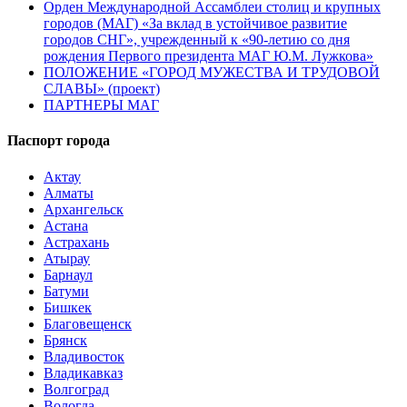
Орден Международной Ассамблеи столиц и крупных
городов (МАГ) «За вклад в устойчивое развитие
городов СНГ», учрежденный к «90-летию со дня
рождения Первого президента МАГ Ю.М. Лужкова»
ПОЛОЖЕНИЕ «ГОРОД МУЖЕСТВА И ТРУДОВОЙ
СЛАВЫ» (проект)
ПАРТНЕРЫ МАГ
Паспорт города
Актау
Алматы
Архангельск
Астана
Астрахань
Атырау
Барнаул
Батуми
Бишкек
Благовещенск
Брянск
Владивосток
Владикавказ
Волгоград
Вологда