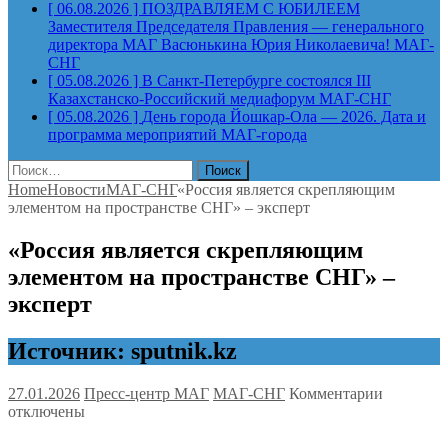
[ 06.08.2026 ]
ПОЗДРАВЛЯЕМ С ЮБИЛЕЕМ
Заместителя Председателя Правления — генерального
директора МАГ Васюнькина Юрия Николаевича!
МАГ-
СНГ
[ 05.08.2026 ]
В Санкт-Петербурге состоялся III
Казахстанско-Российский медиафорум
МАГ-СНГ
[ 05.08.2026 ]
День города Йошкар-Ола — 2026. Дата и
программа мероприятий
МАГ-города
Найти:
Home
Новости
МАГ-СНГ
«Россия является скрепляющим
элементом на пространстве СНГ» – эксперт
«Россия является скрепляющим
элементом на пространстве СНГ» –
эксперт
Источник: sputnik.kz
к
27.01.2026
Пресс-центр МАГ
МАГ-СНГ
Комментарии
записи
отключены
«Россия
является