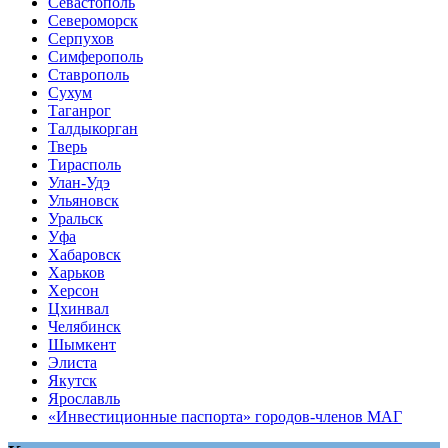
Севастополь
Североморск
Серпухов
Симферополь
Ставрополь
Сухум
Таганрог
Tалдыкорган
Тверь
Тирасполь
Улан-Удэ
Ульяновск
Уральск
Уфа
Хабаровск
Харьков
Херсон
Цхинвал
Челябинск
Шымкент
Элиста
Якутск
Ярославль
«Инвестиционные паспорта» городов-членов МАГ