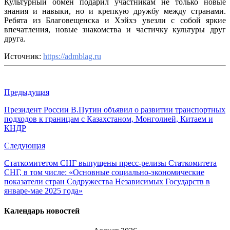
Культурный обмен подарил участникам не только новые
знания и навыки, но и крепкую дружбу между странами.
Ребята из Благовещенска и Хэйхэ увезли с собой яркие
впечатления, новые знакомства и частичку культуры друг
друга.
Источник:
https://admblag.ru
Предыдущая
Президент России В.Путин объявил о развитии транспортных
подходов к границам с Казахстаном, Монголией, Китаем и
КНДР
Следующая
Статкомитетом СНГ выпущены пресс-релизы Статкомитета
СНГ, в том числе: «Основные социально-экономические
показатели стран Содружества Независимых Государств в
январе-мае 2025 года»
Календарь новостей