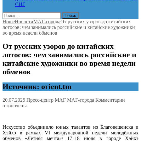
СНГ
Найти:
Home
Новости
МАГ-города
От русских узоров до китайских
лотосов: чем занимались российские и китайские художники
во время недели обменов
От русских узоров до китайских
лотосов: чем занимались российские и
китайские художники во время недели
обменов
Источник: orient.tm
к
20.07.2025
Пресс-центр МАГ
МАГ-города
Комментарии
записи
отключены
От
русски
узоров
Искусство объединило юных талантов из Благовещенска и
до
Хэйхэ в рамках VI международной недели молодёжных
китайс
обменов «Летняя мечта»/ 17–18 июля в городе Хэйхэ
лотосов