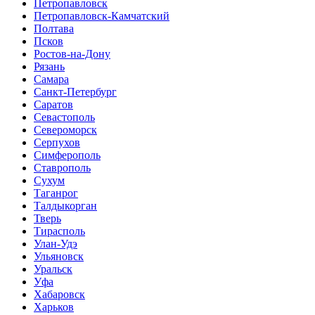
Петропавловск
Петропавловск-Камчатский
Полтава
Псков
Ростов-на-Дону
Рязань
Самара
Санкт-Петербург
Саратов
Севастополь
Североморск
Серпухов
Симферополь
Ставрополь
Сухум
Таганрог
Tалдыкорган
Тверь
Тирасполь
Улан-Удэ
Ульяновск
Уральск
Уфа
Хабаровск
Харьков