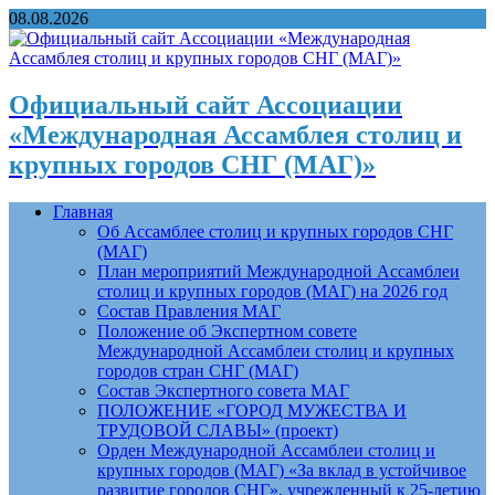
08.08.2026
Официальный сайт Ассоциации
«Международная Ассамблея столиц и
крупных городов СНГ (МАГ)»
Главная
Об Ассамблее столиц и крупных городов СНГ
(МАГ)
План мероприятий Международной Ассамблеи
столиц и крупных городов (МАГ) на 2026 год
Состав Правления МАГ
Положение об Экспертном совете
Международной Ассамблеи столиц и крупных
городов стран СНГ (МАГ)
Состав Экспертного совета МАГ
ПОЛОЖЕНИЕ «ГОРОД МУЖЕСТВА И
ТРУДОВОЙ СЛАВЫ» (проект)
Орден Международной Ассамблеи столиц и
крупных городов (МАГ) «За вклад в устойчивое
развитие городов СНГ», учрежденный к 25-летию