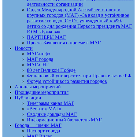
деятельности организации
Орден Международной Ассамблеи столиц и
крупных городов (МАГ) «За вклад в устойчивое
развитие городов СНГ», учрежденный к «90-
летию со дня рождения Первого президента МАГ
Ю.М. Лужкова»
ПАРТНЕРЫ МАГ
Проект Заявления о приеме в МАГ
Новости
МАГ-инфо
МАГ-города
МАГ-СНГ
80 лет Великой Победе
Финансовый университет при Правительстве РФ
Форум устойчивого развития городов
Анонсы мероприятий
Прошедшие мероприятия
Публикации
Телеграмм канал МАГ
«Вестник МАГ»
Сводные доклады МАГ
Информационный бюллетень МАГ
Города — члены МАГ
Паспорт города
МАГ-Видео