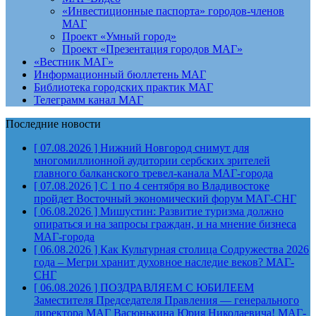
«Инвестиционные паспорта» городов-членов
МАГ
Проект «Умный город»
Проект «Презентация городов МАГ»
«Вестник МАГ»
Информационный бюллетень МАГ
Библиотека городских практик МАГ
Телеграмм канал МАГ
Последние новости
[ 07.08.2026 ]
Нижний Новгород снимут для
многомиллионной аудитории сербских зрителей
главного балканского тревел-канала
МАГ-города
[ 07.08.2026 ]
С 1 по 4 сентября во Владивостоке
пройдет Восточный экономический форум
МАГ-СНГ
[ 06.08.2026 ]
Мишустин: Развитие туризма должно
опираться и на запросы граждан, и на мнение бизнеса
МАГ-города
[ 06.08.2026 ]
Как Культурная столица Содружества 2026
года – Мегри хранит духовное наследие веков?
МАГ-
СНГ
[ 06.08.2026 ]
ПОЗДРАВЛЯЕМ С ЮБИЛЕЕМ
Заместителя Председателя Правления — генерального
директора МАГ Васюнькина Юрия Николаевича!
МАГ-