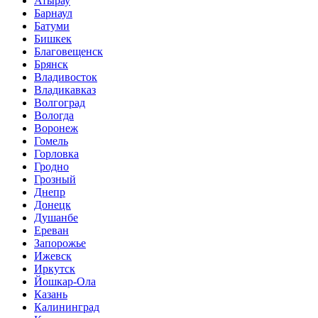
Атырау
Барнаул
Батуми
Бишкек
Благовещенск
Брянск
Владивосток
Владикавказ
Волгоград
Вологда
Воронеж
Гомель
Горловка
Гродно
Грозный
Днепр
Донецк
Душанбе
Ереван
Запорожье
Ижевск
Иркутск
Йошкар-Ола
Казань
Калининград