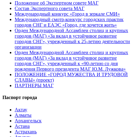
Положение об Экспертном совете МАГ
Состав Экспертного совета МАГ
Международный конкурс «Город в зеркале СМИ»
Международный смотр-конкурс городских практик
городов СНГ и ЕАЭС «Город, где хочется жить»
Орден Международной Ассамблеи столиц и крупных
городов (МАГ) «За вклад в устойчивое развитие
городов СНГ», учрежденный к 25-летию деятельности
организации
Орден Международной Ассамблеи столиц и крупных
городов (МАГ) «За вклад в устойчивое развитие
городов СНГ», учрежденный к «90-летию со дня
рождения Первого президента МАГ Ю.М. Лужкова»
ПОЛОЖЕНИЕ «ГОРОД МУЖЕСТВА И ТРУДОВОЙ
СЛАВЫ» (проект)
ПАРТНЕРЫ МАГ
Паспорт города
Актау
Алматы
Архангельск
Астана
Астрахань