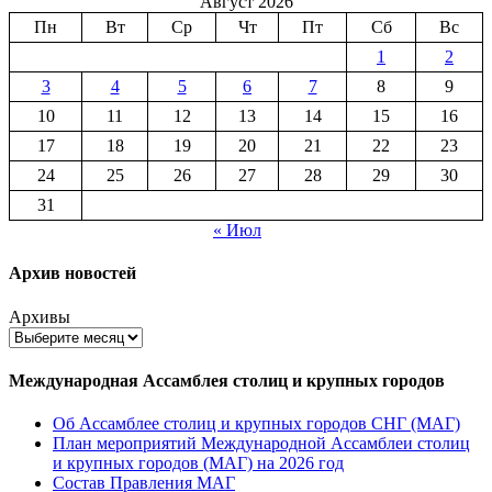
Август 2026
Пн
Вт
Ср
Чт
Пт
Сб
Вс
1
2
3
4
5
6
7
8
9
10
11
12
13
14
15
16
17
18
19
20
21
22
23
24
25
26
27
28
29
30
31
« Июл
Архив новостей
Архивы
Международная Ассамблея столиц и крупных городов
Об Ассамблее столиц и крупных городов СНГ (МАГ)
План мероприятий Международной Ассамблеи столиц
и крупных городов (МАГ) на 2026 год
Состав Правления МАГ