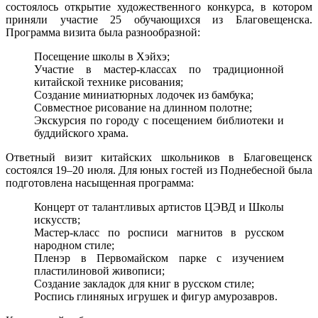
состоялось открытие художественного конкурса, в котором
чем
приняли участие 25 обучающихся из Благовещенска.
занима
Программа визита была разнообразной:
россий
и
Посещение школы в Хэйхэ;
китайс
Участие в мастер-классах по традиционной
художн
китайской технике рисования;
во
Создание миниатюрных лодочек из бамбука;
время
Совместное рисование на длинном полотне;
недели
Экскурсия по городу с посещением библиотеки и
обмено
буддийского храма.
Ответный визит китайских школьников в Благовещенск
состоялся 19–20 июля. Для юных гостей из Поднебесной была
подготовлена насыщенная программа:
Концерт от талантливых артистов ЦЭВД и Школы
искусств;
Мастер-класс по росписи магнитов в русском
народном стиле;
Пленэр в Первомайском парке с изучением
пластилиновой живописи;
Создание закладок для книг в русском стиле;
Роспись глиняных игрушек и фигур амурозавров.