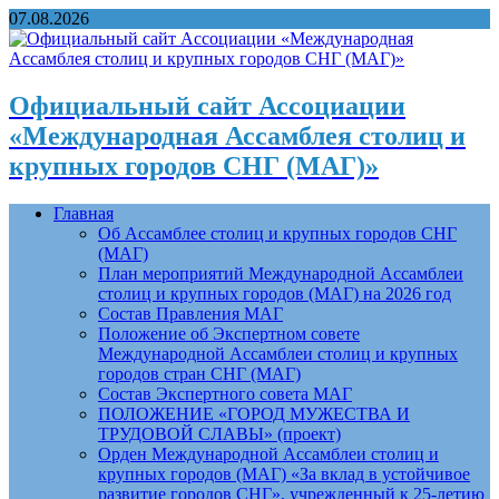
07.08.2026
Официальный сайт Ассоциации
«Международная Ассамблея столиц и
крупных городов СНГ (МАГ)»
Главная
Об Ассамблее столиц и крупных городов СНГ
(МАГ)
План мероприятий Международной Ассамблеи
столиц и крупных городов (МАГ) на 2026 год
Состав Правления МАГ
Положение об Экспертном совете
Международной Ассамблеи столиц и крупных
городов стран СНГ (МАГ)
Состав Экспертного совета МАГ
ПОЛОЖЕНИЕ «ГОРОД МУЖЕСТВА И
ТРУДОВОЙ СЛАВЫ» (проект)
Орден Международной Ассамблеи столиц и
крупных городов (МАГ) «За вклад в устойчивое
развитие городов СНГ», учрежденный к 25-летию