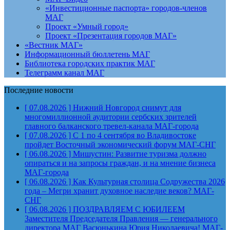
«Инвестиционные паспорта» городов-членов
МАГ
Проект «Умный город»
Проект «Презентация городов МАГ»
«Вестник МАГ»
Информационный бюллетень МАГ
Библиотека городских практик МАГ
Телеграмм канал МАГ
Последние новости
[ 07.08.2026 ]
Нижний Новгород снимут для
многомиллионной аудитории сербских зрителей
главного балканского тревел-канала
МАГ-города
[ 07.08.2026 ]
С 1 по 4 сентября во Владивостоке
пройдет Восточный экономический форум
МАГ-СНГ
[ 06.08.2026 ]
Мишустин: Развитие туризма должно
опираться и на запросы граждан, и на мнение бизнеса
МАГ-города
[ 06.08.2026 ]
Как Культурная столица Содружества 2026
года – Мегри хранит духовное наследие веков?
МАГ-
СНГ
[ 06.08.2026 ]
ПОЗДРАВЛЯЕМ С ЮБИЛЕЕМ
Заместителя Председателя Правления — генерального
директора МАГ Васюнькина Юрия Николаевича!
МАГ-