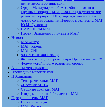
деятельности организации
Орден Международной Ассамблеи столиц и
крупных городов (МАГ) «За вклад в устойчивое
развитие городов СНГ», учрежденный к «90-
летию со дня рождения Первого президента МАГ
Ю.М. Лужкова»
ПАРТНЕРЫ МАГ
Проект Заявления о приеме в МАГ
Новости
МАГ-инфо
МАГ-города
МАГ-СНГ
80 лет Великой Победе
Финансовый университет при Правительстве РФ
Форум устойчивого развития городов
Анонсы мероприятий
Прошедшие мероприятия
Публикации
Телеграмм канал МАГ
«Вестник МАГ»
Сводные доклады МАГ
Информационный бюллетень МАГ
Города — члены МАГ
Паспорт города
МАГ-Видео