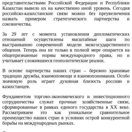
представительствами Российской Федерации и Республики
Статья
Казахстан вывело их на качественно иной уровень. Сегодня
Министр
российско-казахстанские связи можно без преувеличения
иностран
назвать примером стратегического партнерства и
дел
союзничества.
России
С.Лавров
За 29 лет с момента установления дипломатических
в
отношений осуществлены масштабные шаги по
«Российс
выстраиванию современной модели межгосударственного
газете»
общения. Теперь она не только в полной мере опирается на
общепризнанные нормы международного права, но и
учитывает сложившиеся геополитические реалии.
В основе партнерства наших стран – бережно хранимые
традиции дружбы, взаимопомощи и взаимопонимания. Особо
значимую роль играет духовная близость россиян и
казахстанцев.
Фундаментом торгово-экономического и инвестиционного
сотрудничества служат прочные хозяйственные связи,
сформированные в рамках единого государства в XX веке.
Рассматриваем это как уникальное сравнительное
преимущество наших стран в условиях острой конкурентной
борьбы на международных рынках.