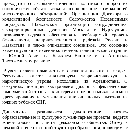
проводится согласованная внешняя политика с опорой на
союзнические обязательства и использование возможностей
многосторонних объединений: Организации Договора о
коллективной безопасности, Содружества Независимых
Государств, Шанхайской организации сотрудничества.
Скоординированные действия Москвы и Нур-Султана
позволяют надежно обеспечивать необходимый уровень
безопасности, неприкосновенность рубежей России и
Казахстана, а также ближайших союзников. Это особенно
важно в условиях изменчивой военно-политической ситуации
в Южной Азии, на Ближнем Востоке и в Азиатско-
Тихоокеанском регионе.
«Чувство локтя» помогает нам в решении оперативных задач.
Регулярно вместе анализируем террористическую и
наркотическую угрозы, исходящие из Афганистана. С
созвучных позиций выстраиваем диалог с фактическими
властями этой страны – в интересах прочного межафганского
урегулирования и устранения многоплановых вызовов на
южных рубежах СНГ.
Динамично развиваются двусторонние научно-
образовательные и культурно-гуманитарные проекты, ведется
живой диалог по линии гражданского общества. Этому в
немалой степени способствуют преобразования, проводимые