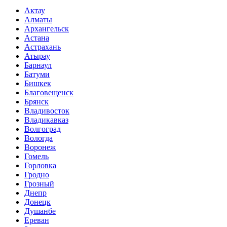
Актау
Алматы
Архангельск
Астана
Астрахань
Атырау
Барнаул
Батуми
Бишкек
Благовещенск
Брянск
Владивосток
Владикавказ
Волгоград
Вологда
Воронеж
Гомель
Горловка
Гродно
Грозный
Днепр
Донецк
Душанбе
Ереван