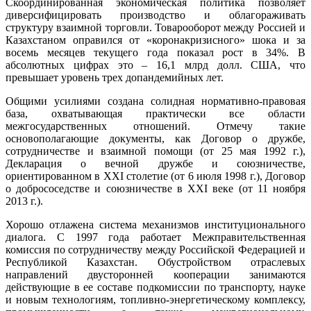
Скоординированная экономическая политика позволяет
диверсифицировать производство и облагораживать
структуру взаимной торговли. Товарооборот между Россией и
Казахстаном оправился от «коронакризисного» шока и за
восемь месяцев текущего года показал рост в 34%. В
абсолютных цифрах это – 16,1 млрд долл. США, что
превышает уровень трех допандемийных лет.
Общими усилиями создана солидная нормативно-правовая
база, охватывающая практически все области
межгосударственных отношений. Отмечу такие
основополагающие документы, как Договор о дружбе,
сотрудничестве и взаимной помощи (от 25 мая 1992 г.),
Декларация о вечной дружбе и союзничестве,
ориентированном в XXI столетие (от 6 июля 1998 г.), Договор
о добрососедстве и союзничестве в XXI веке (от 11 ноября
2013 г.).
Хорошо отлажена система механизмов институционального
диалога. С 1997 года работает Межправительственная
комиссия по сотрудничеству между Российской Федерацией и
Республикой Казахстан. Обустройством отраслевых
направлений двусторонней кооперации занимаются
действующие в ее составе подкомиссии по транспорту, науке
и новым технологиям, топливно-энергетическому комплексу,