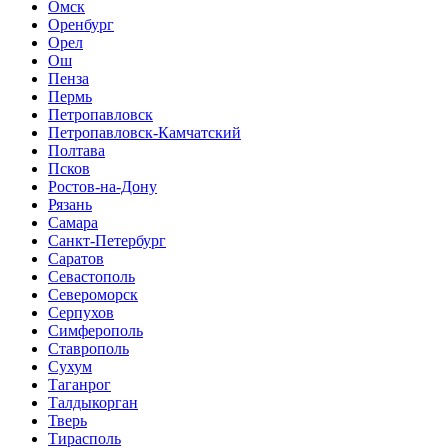
Омск
Оренбург
Орел
Ош
Пенза
Пермь
Петропавловск
Петропавловск-Камчатский
Полтава
Псков
Ростов-на-Дону
Рязань
Самара
Санкт-Петербург
Саратов
Севастополь
Североморск
Серпухов
Симферополь
Ставрополь
Сухум
Таганрог
Tалдыкорган
Тверь
Тирасполь