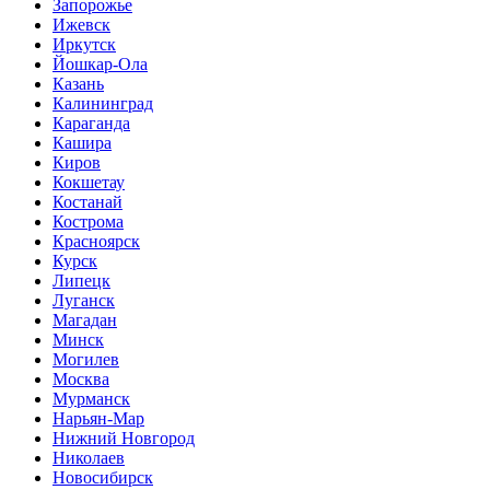
Запорожье
Ижевск
Иркутск
Йошкар-Ола
Казань
Калининград
Караганда
Кашира
Киров
Кокшетау
Костанай
Кострома
Красноярск
Курск
Липецк
Луганск
Магадан
Минск
Могилев
Москва
Мурманск
Нарьян-Мар
Нижний Новгород
Николаев
Новосибирск