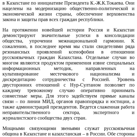
в Казахстане по инициативе Президента К.-Ж.К.Токаева. Они
нацелены на модернизацию общественно-политической и
экономической жизни страны, обеспечение верховенства
закона и защиты прав всех граждан республики.
На протяжении новейшей истории Россия и Казахстан
демонстрируют значительные успехи в консолидации
общества, упрочении межнациональной гармонии. К
сожалению, в последнее время мы стали свидетелями ряда
резонансных проявлений ксенофобии в отношении
русскоязычных граждан Казахстана. Отдельные случаи во
многом являются продуктом применения извне специальных
информационных методик, направленных на
культивирование местечкового национализма и
дискредитацию сотрудничества с Россией. Уровень
двусторонних отношений с Нур-Султаном позволяет по
каждому тревожному случаю оперативно принимать
совместные меры. Для этого задействуем прямые каналы
связи – по линии МИД, органов правопорядка и юстиции, а
также администраций президентов. Ведется слаженная работа
неправительственного сектора, экспертного и
журналистского сообщества двух стран.
Мощными связующими звеньями служат русскоязычная
община в Казахстане и казахстанская – в России. Обе стороны