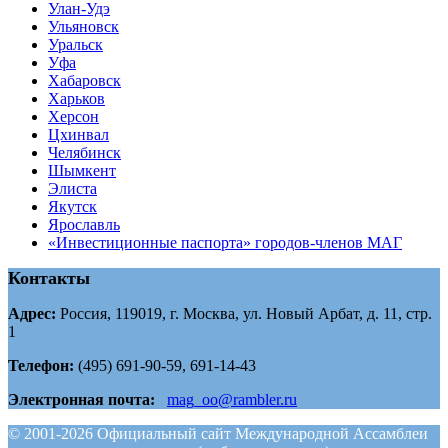
Улан-Удэ
Ульяновск
Уральск
Уфа
Хабаровск
Харьков
Херсон
Цхинвал
Челябинск
Шымкент
Элиста
Якутск
Ярославль
«Инвестиционные паспорта» городов-членов МАГ
Контакты
Адрес:
Россия, 119019, г. Москва, ул. Новый Арбат, д. 11, стр.
1
Телефон:
(495) 691-90-59, 691-14-43
Электронная почта:
mag_oo@rambler.ru
© 2001-2026 Официальный сайт Международной Ассамблеи