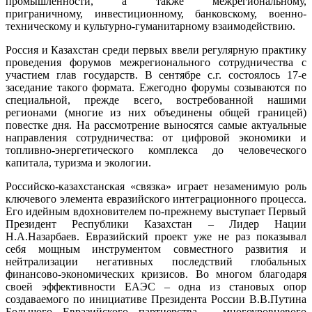
промышленности, а также межрегиональному,
приграничному, инвестиционному, банковскому, военно-
техническому и культурно-гуманитарному взаимодействию.
Россия и Казахстан среди первых ввели регулярную практику
проведения форумов межрегионального сотрудничества с
участием глав государств. В сентябре с.г. состоялось 17-е
заседание такого формата. Ежегодно форумы созываются по
специальной, прежде всего, востребованной нашими
регионами (многие из них объединены общей границей)
повестке дня. На рассмотрение выносятся самые актуальные
направления сотрудничества: от цифровой экономики и
топливно-энергетического комплекса до человеческого
капитала, туризма и экологии.
Российско-казахстанская «связка» играет незаменимую роль
ключевого элемента евразийского интеграционного процесса.
Его идейным вдохновителем по-прежнему выступает Первый
Президент Республики Казахстан – Лидер Нации
Н.А.Назарбаев. Евразийский проект уже не раз показывал
себя мощным инструментом совместного развития и
нейтрализации негативных последствий глобальных
финансово-экономических кризисов. Во многом благодаря
своей эффективности ЕАЭС – одна из становых опор
создаваемого по инициативе Президента России В.В.Путина
Большого Евразийского партнерства – многоуровневого