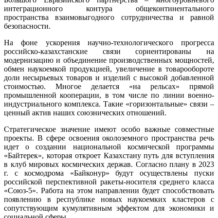
интеграционного контура общеконтинентального
пространства взаимовыгодного сотрудничества и равной
безопасности.
На фоне ускорения научно-технологического прогресса
российско-казахстанские связи сориентированы на
модернизацию и объединение производственных мощностей,
обмен наукоемкой продукцией, увеличение в товарообороте
доли несырьевых товаров и изделий с высокой добавленной
стоимостью. Многое делается «на рельсах» прямой
промышленной кооперации, в том числе по линии военно-
индустриального комплекса. Такие «горизонтальные» связи –
ценный актив наших союзнических отношений.
Стратегическое значение имеют особо важные совместные
проекты. В сфере освоения околоземного пространства речь
идет о создании национальной космической программы
«Байтерек», которая откроет Казахстану путь для вступления
в клуб мировых космических держав. Согласно плану в 2023
г. с космодрома «Байконур» будут осуществлены пуски
российской перспективной ракеты-носителя среднего класса
«Союз-5». Работа на этом направлении будет способствовать
появлению в республике новых наукоемких кластеров с
сопутствующим кумулятивным эффектом для экономики и
социальной сферы.