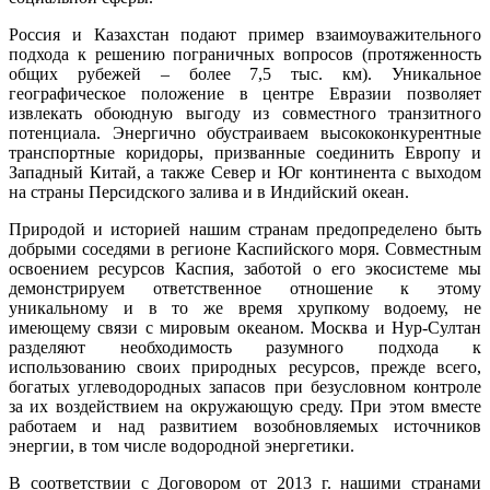
Россия и Казахстан подают пример взаимоуважительного
подхода к решению пограничных вопросов (протяженность
общих рубежей – более 7,5 тыс. км). Уникальное
географическое положение в центре Евразии позволяет
извлекать обоюдную выгоду из совместного транзитного
потенциала. Энергично обустраиваем высококонкурентные
транспортные коридоры, призванные соединить Европу и
Западный Китай, а также Север и Юг континента с выходом
на страны Персидского залива и в Индийский океан.
Природой и историей нашим странам предопределено быть
добрыми соседями в регионе Каспийского моря. Совместным
освоением ресурсов Каспия, заботой о его экосистеме мы
демонстрируем ответственное отношение к этому
уникальному и в то же время хрупкому водоему, не
имеющему связи с мировым океаном. Москва и Нур-Султан
разделяют необходимость разумного подхода к
использованию своих природных ресурсов, прежде всего,
богатых углеводородных запасов при безусловном контроле
за их воздействием на окружающую среду. При этом вместе
работаем и над развитием возобновляемых источников
энергии, в том числе водородной энергетики.
В соответствии с Договором от 2013 г. нашими странами