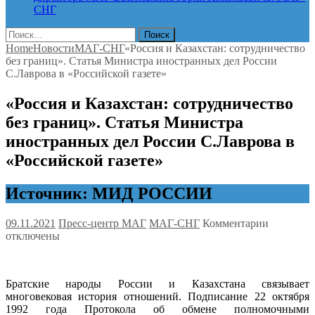
СНГ
Найти:
Home
Новости
МАГ-СНГ
«Россия и Казахстан: сотрудничество
без границ». Статья Министра иностранных дел России
С.Лаврова в «Российской газете»
«Россия и Казахстан: сотрудничество
без границ». Статья Министра
иностранных дел России С.Лаврова в
«Российской газете»
Источник: МИД РОССИИ
к
09.11.2021
Пресс-центр МАГ
МАГ-СНГ
Комментарии
записи
отключены
«Россия
и
Казахстан
Братские народы России и Казахстана связывает
сотрудни
многовековая история отношений. Подписание 22 октября
без
1992 года Протокола об обмене полномочными
границ».