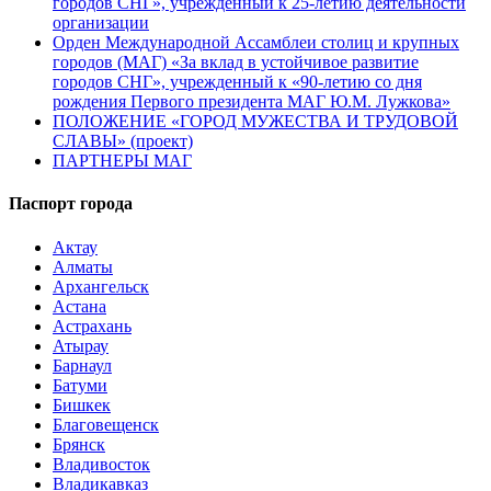
городов СНГ», учрежденный к 25-летию деятельности
организации
Орден Международной Ассамблеи столиц и крупных
городов (МАГ) «За вклад в устойчивое развитие
городов СНГ», учрежденный к «90-летию со дня
рождения Первого президента МАГ Ю.М. Лужкова»
ПОЛОЖЕНИЕ «ГОРОД МУЖЕСТВА И ТРУДОВОЙ
СЛАВЫ» (проект)
ПАРТНЕРЫ МАГ
Паспорт города
Актау
Алматы
Архангельск
Астана
Астрахань
Атырау
Барнаул
Батуми
Бишкек
Благовещенск
Брянск
Владивосток
Владикавказ