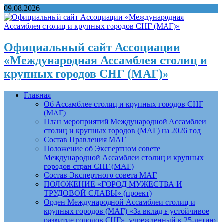
09.08.2026
Официальный сайт Ассоциации
«Международная Ассамблея столиц и
крупных городов СНГ (МАГ)»
Главная
Об Ассамблее столиц и крупных городов СНГ
(МАГ)
План мероприятий Международной Ассамблеи
столиц и крупных городов (МАГ) на 2026 год
Состав Правления МАГ
Положение об Экспертном совете
Международной Ассамблеи столиц и крупных
городов стран СНГ (МАГ)
Состав Экспертного совета МАГ
ПОЛОЖЕНИЕ «ГОРОД МУЖЕСТВА И
ТРУДОВОЙ СЛАВЫ» (проект)
Орден Международной Ассамблеи столиц и
крупных городов (МАГ) «За вклад в устойчивое
развитие городов СНГ», учрежденный к 25-летию