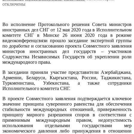
записи
отключены
Проект
Совместн
заявлени
Во исполнение Протокольного решения Совета министров
министр
иностранных дел СНГ от 12 мая 2020 года в Исполнительном
иностра
комитете СНГ в Минске 26 июня 2020 года в режиме
дел
видеоконференцсвязи прошло заседание экспертной группы
государс
по доработке и согласованию проекта Совместного заявления
–
министров иностранных дел государств – участников
участник
Содружества Независимых Государств об укреплении роли
СНГ
международного права.
об
укреплен
В заседании приняли участие представители Азербайджана,
роли
Армении, Беларуси, Кыргызстана, России, Таджикистана,
междуна
Туркменистана, Узбекистана, а также сотрудники
права
Исполнительного комитета СНГ.
доработа
эксперта
В проекте Совместного заявления подтверждается ключевое
значение принципа суверенного равенства для обеспечения
стабильности международных отношений, приверженность
принципу мирного разрешения споров в соответствии с
применимым международным правом, недопустимость
использования отдельными государствами мер
экономического давления либо принуждения в отношении