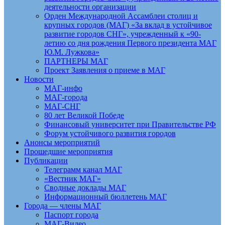
деятельности организации
Орден Международной Ассамблеи столиц и
крупных городов (МАГ) «За вклад в устойчивое
развитие городов СНГ», учрежденный к «90-
летию со дня рождения Первого президента МАГ
Ю.М. Лужкова»
ПАРТНЕРЫ МАГ
Проект Заявления о приеме в МАГ
Новости
МАГ-инфо
МАГ-города
МАГ-СНГ
80 лет Великой Победе
Финансовый университет при Правительстве РФ
Форум устойчивого развития городов
Анонсы мероприятий
Прошедшие мероприятия
Публикации
Телеграмм канал МАГ
«Вестник МАГ»
Сводные доклады МАГ
Информационный бюллетень МАГ
Города — члены МАГ
Паспорт города
МАГ-Видео