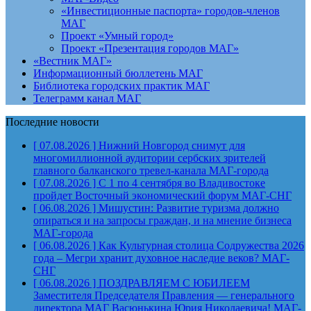
«Инвестиционные паспорта» городов-членов
МАГ
Проект «Умный город»
Проект «Презентация городов МАГ»
«Вестник МАГ»
Информационный бюллетень МАГ
Библиотека городских практик МАГ
Телеграмм канал МАГ
Последние новости
[ 07.08.2026 ]
Нижний Новгород снимут для
многомиллионной аудитории сербских зрителей
главного балканского тревел-канала
МАГ-города
[ 07.08.2026 ]
С 1 по 4 сентября во Владивостоке
пройдет Восточный экономический форум
МАГ-СНГ
[ 06.08.2026 ]
Мишустин: Развитие туризма должно
опираться и на запросы граждан, и на мнение бизнеса
МАГ-города
[ 06.08.2026 ]
Как Культурная столица Содружества 2026
года – Мегри хранит духовное наследие веков?
МАГ-
СНГ
[ 06.08.2026 ]
ПОЗДРАВЛЯЕМ С ЮБИЛЕЕМ
Заместителя Председателя Правления — генерального
директора МАГ Васюнькина Юрия Николаевича!
МАГ-