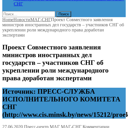
СНГ
Найти:
Home
Новости
МАГ-СНГ
Проект Совместного заявления
министров иностранных дел государств – участников СНГ об
укреплении роли международного права доработан
экспертами
Проект Совместного заявления
министров иностранных дел
государств – участников СНГ об
укреплении роли международного
права доработан экспертами
Источник: ПРЕСС-СЛУЖБА
ИСПОЛНИТЕЛЬНОГО КОМИТЕТА
СНГ
(http://www.cis.minsk.by/news/15212/pr
к
27.06.2020
Пресс-центр МАГ
МАГ-СНГ
Комментарии