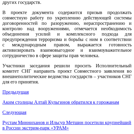
других государств.
В проекте документа содержится призыв продолжать
совместную работу по укреплению действующей системы
договоренностей по разоружению, нераспространению и
контролю над вооружениями, отмечается необходимость
объединения усилий и комплексного подхода для
предупреждения терроризма и борьбы с ним в соответствии
с международным правом, выражается готовность
активизировать взаимовыгодное и взаимоуважительное
сотрудничество в сфере защиты прав человека.
Участники заседания решили просить Исполнительный
комитет СНГ направить проект Совместного заявления во
внешнеполитические ведомства государств – участников СНГ
для его принятия.
Предыдущая
Аким столицы Алтай Кульгинов обратился к горожанам
Следующая
Рустам Минниханов и Ильсур Метшин посетили крупнейший
в России экстрим-парк «УРАМ»