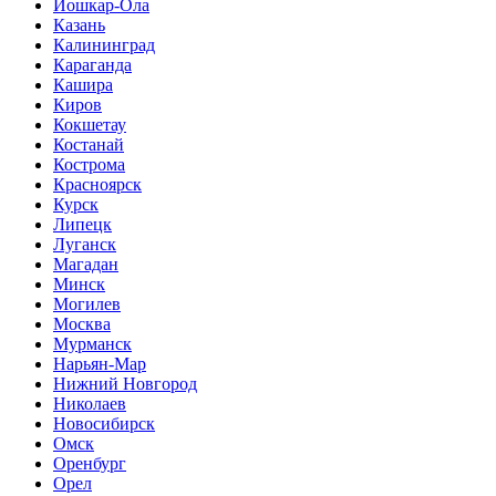
Йошкар-Ола
Казань
Калининград
Караганда
Кашира
Киров
Кокшетау
Костанай
Кострома
Красноярск
Курск
Липецк
Луганск
Магадан
Минск
Могилев
Москва
Мурманск
Нарьян-Мар
Нижний Новгород
Николаев
Новосибирск
Омск
Оренбург
Орел