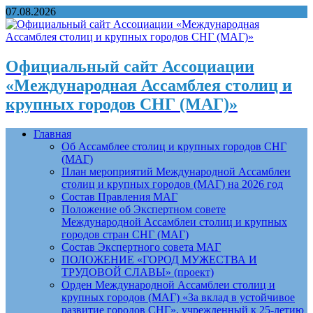
07.08.2026
Официальный сайт Ассоциации
«Международная Ассамблея столиц и
крупных городов СНГ (МАГ)»
Главная
Об Ассамблее столиц и крупных городов СНГ
(МАГ)
План мероприятий Международной Ассамблеи
столиц и крупных городов (МАГ) на 2026 год
Состав Правления МАГ
Положение об Экспертном совете
Международной Ассамблеи столиц и крупных
городов стран СНГ (МАГ)
Состав Экспертного совета МАГ
ПОЛОЖЕНИЕ «ГОРОД МУЖЕСТВА И
ТРУДОВОЙ СЛАВЫ» (проект)
Орден Международной Ассамблеи столиц и
крупных городов (МАГ) «За вклад в устойчивое
развитие городов СНГ», учрежденный к 25-летию