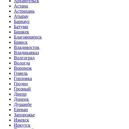
Архангельск
Астана
Астрахань
Атырау
Барнаул
Батуми
Бишкек
Благовещенск
Брянск
Владивосток
Владикавказ
Волгоград
Вологда
Воронеж
Гомель
Горловка
Гродно
Грозный
Днепр
Донецк
Душанбе
Ереван
Запорожье
Ижевск
Иркутск