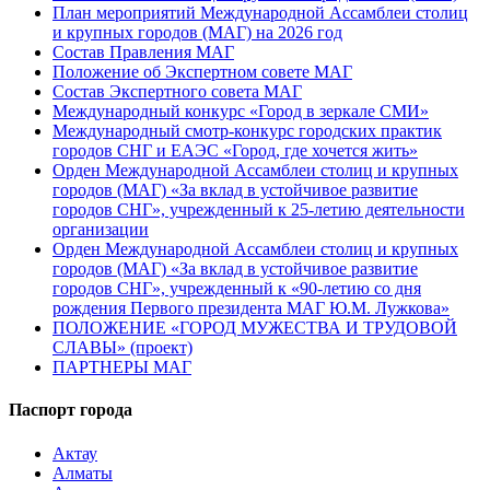
План мероприятий Международной Ассамблеи столиц
и крупных городов (МАГ) на 2026 год
Состав Правления МАГ
Положение об Экспертном совете МАГ
Состав Экспертного совета МАГ
Международный конкурс «Город в зеркале СМИ»
Международный смотр-конкурс городских практик
городов СНГ и ЕАЭС «Город, где хочется жить»
Орден Международной Ассамблеи столиц и крупных
городов (МАГ) «За вклад в устойчивое развитие
городов СНГ», учрежденный к 25-летию деятельности
организации
Орден Международной Ассамблеи столиц и крупных
городов (МАГ) «За вклад в устойчивое развитие
городов СНГ», учрежденный к «90-летию со дня
рождения Первого президента МАГ Ю.М. Лужкова»
ПОЛОЖЕНИЕ «ГОРОД МУЖЕСТВА И ТРУДОВОЙ
СЛАВЫ» (проект)
ПАРТНЕРЫ МАГ
Паспорт города
Актау
Алматы