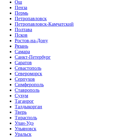
Ош
Пенза
Пермь
Петропавловск
Петропавловск-Камчатский
Полтава
Псков
Ростов-на-Дону
Рязань
Самара
Санкт-Петербург
Саратов
Севастополь
Североморск
Серпухов
Симферополь
Ставрополь
Сухум
Таганрог
Tалдыкорган
Тверь
Тирасполь
Улан-Удэ
Ульяновск
Уральск