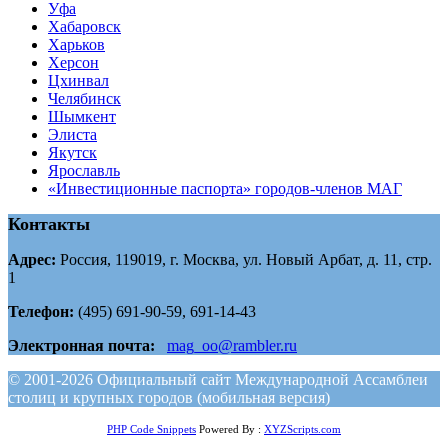
Уфа
Хабаровск
Харьков
Херсон
Цхинвал
Челябинск
Шымкент
Элиста
Якутск
Ярославль
«Инвестиционные паспорта» городов-членов МАГ
Контакты
Адрес:
Россия, 119019, г. Москва, ул. Новый Арбат, д. 11, стр.
1
Телефон:
(495) 691-90-59, 691-14-43
Электронная почта:
mag_oo@rambler.ru
© 2001-2026 Официальный сайт Международной Ассамблеи
столиц и крупных городов (мобильная версия)
PHP Code Snippets
Powered By :
XYZScripts.com