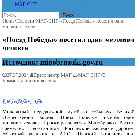
МАГ-СНГ
Найти:
Home
Новости
МАГ-СНГ
«Поезд Победы» посетил один
миллион человек
«Поезд Победы» посетил один миллион
человек
Источник: minobrnauki.gov.ru
27.07.2024
Пресс-центр МАГ
МАГ-СНГ
к
Комментарии
отключены
записи
«Поезд
Победы»
посетил
один
Уникальный передвижной музей о событиях Великой
миллион
Отечественной войны «Поезд Победы» посетил один
человек
миллион человек. Проект реализуется Минобрнауки России
совместно с компаниями «Российские железные дороги»,
«Красный квадрат» и АНО «Невский Баталист» при