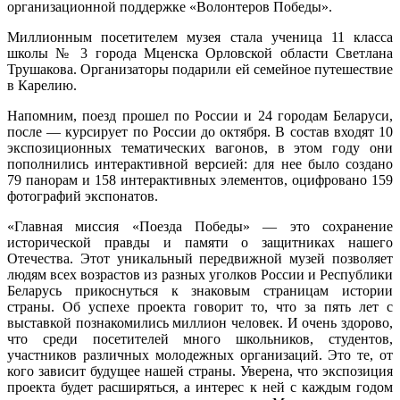
организационной поддержке «Волонтеров Победы».
Миллионным посетителем музея стала ученица 11 класса
школы № 3 города Мценска Орловской области Светлана
Трушакова. Организаторы подарили ей семейное путешествие
в Карелию.
Напомним, поезд прошел по России и 24 городам Беларуси,
после — курсирует по России до октября. В состав входят 10
экспозиционных тематических вагонов, в этом году они
пополнились интерактивной версией: для нее было создано
79 панорам и 158 интерактивных элементов, оцифровано 159
фотографий экспонатов.
«Главная миссия «Поезда Победы» — это сохранение
исторической правды и памяти о защитниках нашего
Отечества. Этот уникальный передвижной музей позволяет
людям всех возрастов из разных уголков России и Республики
Беларусь прикоснуться к знаковым страницам истории
страны. Об успехе проекта говорит то, что за пять лет с
выставкой познакомились миллион человек. И очень здорово,
что среди посетителей много школьников, студентов,
участников различных молодежных организаций. Это те, от
кого зависит будущее нашей страны. Уверена, что экспозиция
проекта будет расширяться, а интерес к ней с каждым годом