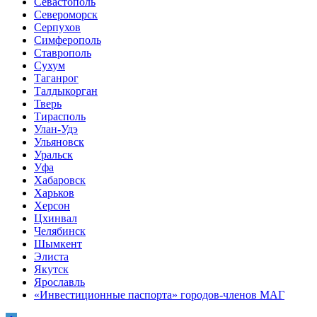
Севастополь
Североморск
Серпухов
Симферополь
Ставрополь
Сухум
Таганрог
Tалдыкорган
Тверь
Тирасполь
Улан-Удэ
Ульяновск
Уральск
Уфа
Хабаровск
Харьков
Херсон
Цхинвал
Челябинск
Шымкент
Элиста
Якутск
Ярославль
«Инвестиционные паспорта» городов-членов МАГ