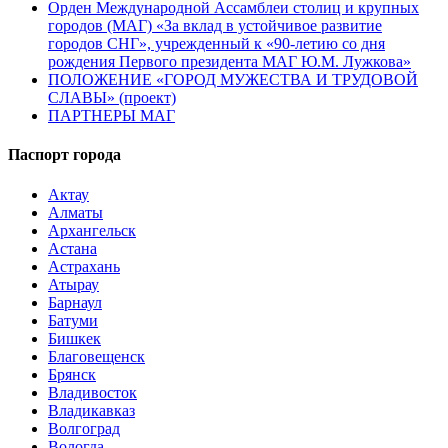
Орден Международной Ассамблеи столиц и крупных
городов (МАГ) «За вклад в устойчивое развитие
городов СНГ», учрежденный к «90-летию со дня
рождения Первого президента МАГ Ю.М. Лужкова»
ПОЛОЖЕНИЕ «ГОРОД МУЖЕСТВА И ТРУДОВОЙ
СЛАВЫ» (проект)
ПАРТНЕРЫ МАГ
Паспорт города
Актау
Алматы
Архангельск
Астана
Астрахань
Атырау
Барнаул
Батуми
Бишкек
Благовещенск
Брянск
Владивосток
Владикавказ
Волгоград
Вологда