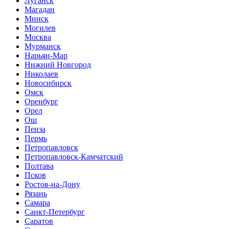
Луганск
Магадан
Минск
Могилев
Москва
Мурманск
Нарьян-Мар
Нижний Новгород
Николаев
Новосибирск
Омск
Оренбург
Орел
Ош
Пенза
Пермь
Петропавловск
Петропавловск-Камчатский
Полтава
Псков
Ростов-на-Дону
Рязань
Самара
Санкт-Петербург
Саратов