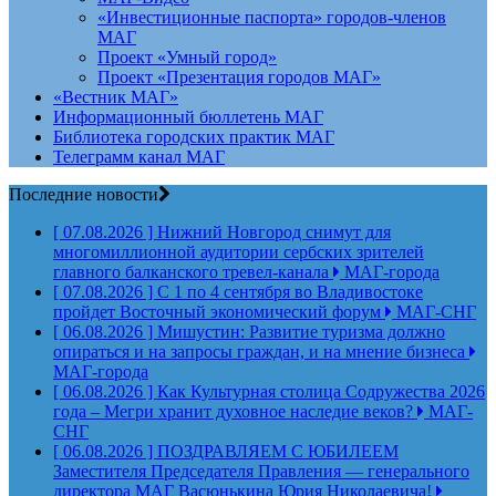
«Инвестиционные паспорта» городов-членов
МАГ
Проект «Умный город»
Проект «Презентация городов МАГ»
«Вестник МАГ»
Информационный бюллетень МАГ
Библиотека городских практик МАГ
Телеграмм канал МАГ
Последние новости
[ 07.08.2026 ]
Нижний Новгород снимут для
многомиллионной аудитории сербских зрителей
главного балканского тревел-канала
МАГ-города
[ 07.08.2026 ]
С 1 по 4 сентября во Владивостоке
пройдет Восточный экономический форум
МАГ-СНГ
[ 06.08.2026 ]
Мишустин: Развитие туризма должно
опираться и на запросы граждан, и на мнение бизнеса
МАГ-города
[ 06.08.2026 ]
Как Культурная столица Содружества 2026
года – Мегри хранит духовное наследие веков?
МАГ-
СНГ
[ 06.08.2026 ]
ПОЗДРАВЛЯЕМ С ЮБИЛЕЕМ
Заместителя Председателя Правления — генерального
директора МАГ Васюнькина Юрия Николаевича!