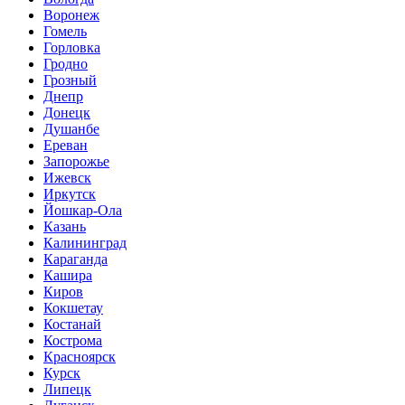
Воронеж
Гомель
Горловка
Гродно
Грозный
Днепр
Донецк
Душанбе
Ереван
Запорожье
Ижевск
Иркутск
Йошкар-Ола
Казань
Калининград
Караганда
Кашира
Киров
Кокшетау
Костанай
Кострома
Красноярск
Курск
Липецк