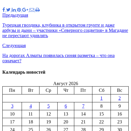
Предыдущая
Турецкая гвоздика, клубника в открытом грунте и даже
арбузы и дыни – участники «Северного соцветия» в Магадане
не перестают удивлять
Следующая
На дорогах Алматы появилась синяя разметка – что она
означает?
Календарь новостей
Август 2026
Пн
Вт
Ср
Чт
Пт
Сб
Вс
1
2
3
4
5
6
7
8
9
10
11
12
13
14
15
16
17
18
19
20
21
22
23
24
25
26
27
28
29
30