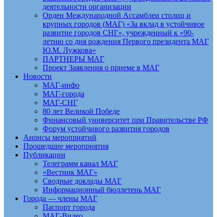
деятельности организации
Орден Международной Ассамблеи столиц и
крупных городов (МАГ) «За вклад в устойчивое
развитие городов СНГ», учрежденный к «90-
летию со дня рождения Первого президента МАГ
Ю.М. Лужкова»
ПАРТНЕРЫ МАГ
Проект Заявления о приеме в МАГ
Новости
МАГ-инфо
МАГ-города
МАГ-СНГ
80 лет Великой Победе
Финансовый университет при Правительстве РФ
Форум устойчивого развития городов
Анонсы мероприятий
Прошедшие мероприятия
Публикации
Телеграмм канал МАГ
«Вестник МАГ»
Сводные доклады МАГ
Информационный бюллетень МАГ
Города — члены МАГ
Паспорт города
МАГ-Видео