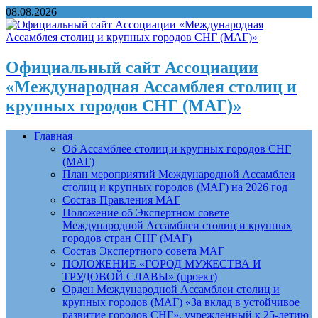
08.08.2026
Официальный сайт Ассоциации
«Международная Ассамблея столиц и
крупных городов СНГ (МАГ)»
Главная
Об Ассамблее столиц и крупных городов СНГ
(МАГ)
План мероприятий Международной Ассамблеи
столиц и крупных городов (МАГ) на 2026 год
Состав Правления МАГ
Положение об Экспертном совете
Международной Ассамблеи столиц и крупных
городов стран СНГ (МАГ)
Состав Экспертного совета МАГ
ПОЛОЖЕНИЕ «ГОРОД МУЖЕСТВА И
ТРУДОВОЙ СЛАВЫ» (проект)
Орден Международной Ассамблеи столиц и
крупных городов (МАГ) «За вклад в устойчивое
развитие городов СНГ», учрежденный к 25-летию