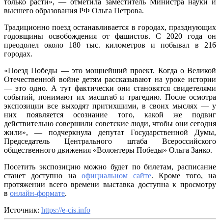
только расти», — отметила заместитель Министра науки и
высшего образования РФ Ольга Петрова.
Традиционно поезд останавливается в городах, празднующих
годовщины освобождения от фашистов. С 2020 года он
преодолел около 180 тыс. километров и побывал в 216
городах.
«Поезд Победы — это мощнейший проект. Когда о Великой
Отечественной войне детям рассказывают на уроке истории
— это одно. А тут фактически они становятся свидетелями
событий, понимают их масштаб и трагедию. После осмотра
экспозиции все выходят притихшими, в своих мыслях — у
них появляется осознание того, какой же подвиг
действительно совершили советские люди, чтобы они сегодня
жили», — подчеркнула депутат Государственной Думы,
Председатель Центрального штаба Всероссийского
общественного движения «Волонтеры Победы» Ольга Занко.
Посетить экспозицию можно будет по билетам, расписание
станет доступно на
официальном сайте
. Кроме того, на
протяжении всего времени выставка доступна к просмотру
в
онлайн-формате
.
Источник:
https://e-cis.info