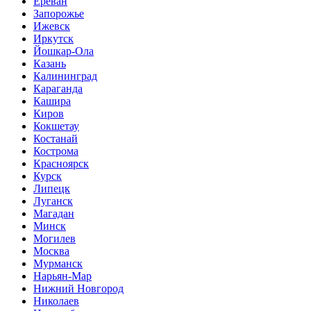
Ереван
Запорожье
Ижевск
Иркутск
Йошкар-Ола
Казань
Калининград
Караганда
Кашира
Киров
Кокшетау
Костанай
Кострома
Красноярск
Курск
Липецк
Луганск
Магадан
Минск
Могилев
Москва
Мурманск
Нарьян-Мар
Нижний Новгород
Николаев