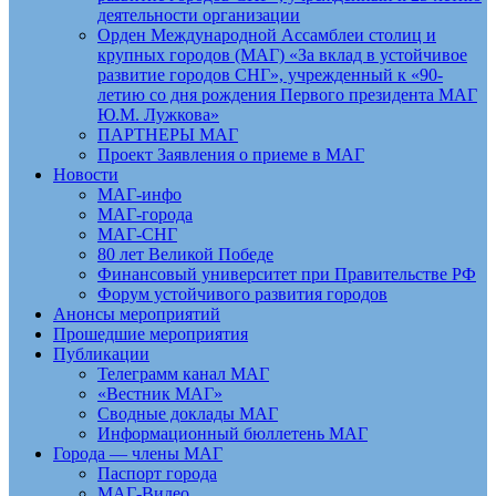
деятельности организации
Орден Международной Ассамблеи столиц и
крупных городов (МАГ) «За вклад в устойчивое
развитие городов СНГ», учрежденный к «90-
летию со дня рождения Первого президента МАГ
Ю.М. Лужкова»
ПАРТНЕРЫ МАГ
Проект Заявления о приеме в МАГ
Новости
МАГ-инфо
МАГ-города
МАГ-СНГ
80 лет Великой Победе
Финансовый университет при Правительстве РФ
Форум устойчивого развития городов
Анонсы мероприятий
Прошедшие мероприятия
Публикации
Телеграмм канал МАГ
«Вестник МАГ»
Сводные доклады МАГ
Информационный бюллетень МАГ
Города — члены МАГ
Паспорт города
МАГ-Видео