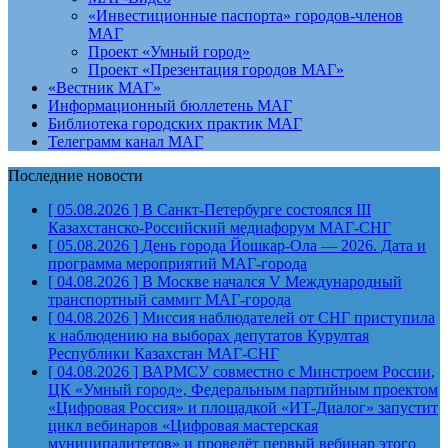
«Инвестиционные паспорта» городов-членов
МАГ
Проект «Умный город»
Проект «Презентация городов МАГ»
«Вестник МАГ»
Информационный бюллетень МАГ
Библиотека городских практик МАГ
Телеграмм канал МАГ
Последние новости
[ 05.08.2026 ]
В Санкт-Петербурге состоялся III
Казахстанско-Российский медиафорум
МАГ-СНГ
[ 05.08.2026 ]
День города Йошкар-Ола — 2026. Дата и
программа мероприятий
МАГ-города
[ 04.08.2026 ]
В Москве начался V Международный
транспортный саммит
МАГ-города
[ 04.08.2026 ]
Миссия наблюдателей от СНГ приступила
к наблюдению на выборах депутатов Курултая
Республики Казахстан
МАГ-СНГ
[ 04.08.2026 ]
ВАРМСУ совместно с Минстроем России,
ЦК «Умный город», Федеральным партийным проектом
«Цифровая Россия» и площадкой «ИТ-Диалог» запустит
цикл вебинаров «Цифровая мастерская
муниципалитетов» и проведёт первый вебинар этого