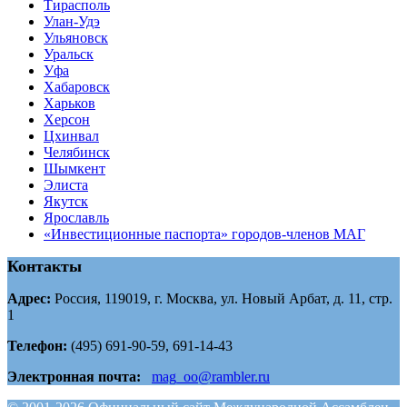
Тирасполь
Улан-Удэ
Ульяновск
Уральск
Уфа
Хабаровск
Харьков
Херсон
Цхинвал
Челябинск
Шымкент
Элиста
Якутск
Ярославль
«Инвестиционные паспорта» городов-членов МАГ
Контакты
Адрес:
Россия, 119019, г. Москва, ул. Новый Арбат, д. 11, стр.
1
Телефон:
(495) 691-90-59, 691-14-43
Электронная почта:
mag_oo@rambler.ru