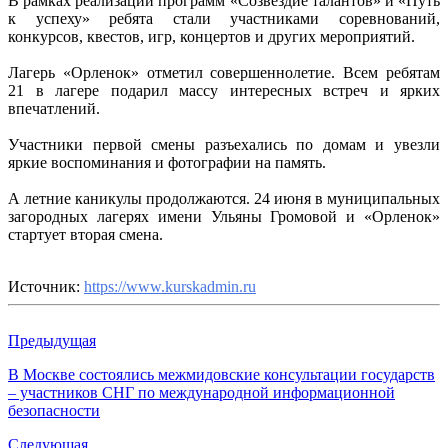
В рамках реализации программ «Созвездие талантов» и «Путь
заверш
к успеху» ребята стали участниками соревнований,
конкурсов, квестов, игр, концертов и других мероприятий.
Лагерь «Орленок» отметил совершеннолетие. Всем ребятам
21 в лагере подарил массу интересных встреч и ярких
впечатлений.
Участники первой смены разъехались по домам и увезли
яркие воспоминания и фотографии на память.
А летние каникулы продолжаются. 24 июня в муниципальных
загородных лагерях имени Ульяны Громовой и «Орленок»
стартует вторая смена.
Источник:
https://www.kurskadmin.ru
Предыдущая
В Москве состоялись межмидовские консультации государств
– участников СНГ по международной информационной
безопасности
Следующая