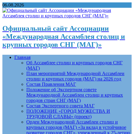
06.08.2026
Официальный сайт Ассоциации
«Международная Ассамблея столиц и
крупных городов СНГ (МАГ)»
Главная
Об Ассамблее столиц и крупных городов СНГ
(МАГ)
План мероприятий Международной Ассамблеи
столиц и крупных городов (МАГ) на 2026 год
Состав Правления МАГ
Положение об Экспертном совете
Международной Ассамблеи столиц и крупных
городов стран СНГ (МАГ)
Состав Экспертного совета МАГ
ПОЛОЖЕНИЕ «ГОРОД МУЖЕСТВА И
ТРУДОВОЙ СЛАВЫ» (проект)
Орден Международной Ассамблеи столиц и
крупных городов (МАГ) «За вклад в устойчивое
развитие городов СНГ», учрежденный к 25-летию