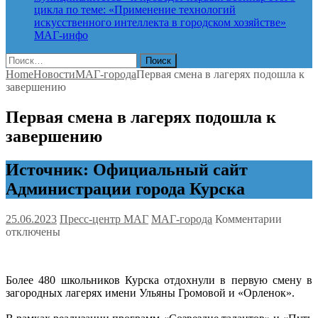
цикла по теме: «Применение технологий
искусственного интеллекта в городском хозяйстве»
МАГ-инфо
Найти:
Home
Новости
МАГ-города
Первая смена в лагерях подошла к
завершению
Первая смена в лагерях подошла к
завершению
Источник: Официальный сайт
Администрации города Курска
к
25.06.2023
Пресс-центр МАГ
МАГ-города
Комментарии
записи
отключены
Первая
смена
в
Более 480 школьников Курска отдохнули в первую смену в
лагерях
загородных лагерях имени Ульяны Громовой и «Орленок».
подошл
к