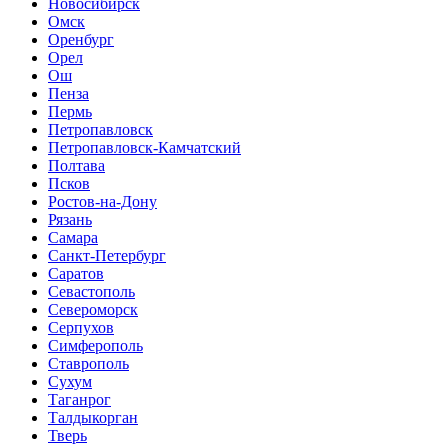
Новосибирск
Омск
Оренбург
Орел
Ош
Пенза
Пермь
Петропавловск
Петропавловск-Камчатский
Полтава
Псков
Ростов-на-Дону
Рязань
Самара
Санкт-Петербург
Саратов
Севастополь
Североморск
Серпухов
Симферополь
Ставрополь
Сухум
Таганрог
Tалдыкорган
Тверь