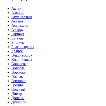
Актау
Алматы
Архангельск
Астана
Астрахань
Атырау
Барнаул
Батуми
Бишкек
Благовещенск
Брянск
Владивосток
Владикавказ
Волгоград
Вологда
Воронеж
Гомель
Горловка
Гродно
Грозный
Днепр
Донецк
Душанбе