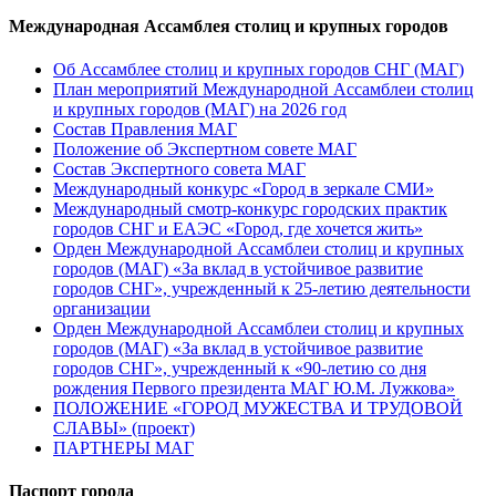
Международная Ассамблея столиц и крупных городов
Об Ассамблее столиц и крупных городов СНГ (МАГ)
План мероприятий Международной Ассамблеи столиц
и крупных городов (МАГ) на 2026 год
Состав Правления МАГ
Положение об Экспертном совете МАГ
Состав Экспертного совета МАГ
Международный конкурс «Город в зеркале СМИ»
Международный смотр-конкурс городских практик
городов СНГ и ЕАЭС «Город, где хочется жить»
Орден Международной Ассамблеи столиц и крупных
городов (МАГ) «За вклад в устойчивое развитие
городов СНГ», учрежденный к 25-летию деятельности
организации
Орден Международной Ассамблеи столиц и крупных
городов (МАГ) «За вклад в устойчивое развитие
городов СНГ», учрежденный к «90-летию со дня
рождения Первого президента МАГ Ю.М. Лужкова»
ПОЛОЖЕНИЕ «ГОРОД МУЖЕСТВА И ТРУДОВОЙ
СЛАВЫ» (проект)
ПАРТНЕРЫ МАГ
Паспорт города