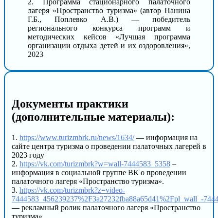
2. Программа стационарного палаточного
лагеря «Пространство туризма» (автор Панина
Г.Б., Поплевко А.В.) — победитель
регионального конкурса программ и
методических кейсов «Лучшая программа
организации отдыха детей и их оздоровления»,
2023
Документы практики
(дополнительные материалы):
1.
https://www.turizmbrk.ru/news/1634/
— информация на
сайте центра туризма о проведении палаточных лагерей в
2023 году
2.
https://vk.com/turizmbrk?w=wall-7444583_5358
–
информация в социальной группе ВК о проведении
палаточного лагеря «Пространство туризма».
3.
https://vk.com/turizmbrk?z=video-
7444583_456239237%2F3a27232fba88a65d41%2Fpl_wall_-744
— рекламный ролик палаточного лагеря «Пространство
туризма»