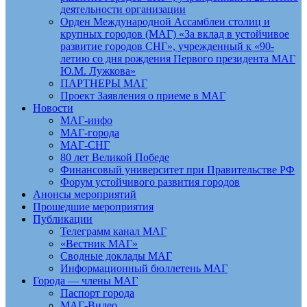
деятельности организации
Орден Международной Ассамблеи столиц и
крупных городов (МАГ) «За вклад в устойчивое
развитие городов СНГ», учрежденный к «90-
летию со дня рождения Первого президента МАГ
Ю.М. Лужкова»
ПАРТНЕРЫ МАГ
Проект Заявления о приеме в МАГ
Новости
МАГ-инфо
МАГ-города
МАГ-СНГ
80 лет Великой Победе
Финансовый университет при Правительстве РФ
Форум устойчивого развития городов
Анонсы мероприятий
Прошедшие мероприятия
Публикации
Телеграмм канал МАГ
«Вестник МАГ»
Сводные доклады МАГ
Информационный бюллетень МАГ
Города — члены МАГ
Паспорт города
МАГ-Видео