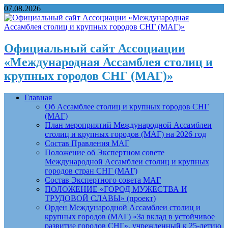
07.08.2026
Официальный сайт Ассоциации
«Международная Ассамблея столиц и
крупных городов СНГ (МАГ)»
Главная
Об Ассамблее столиц и крупных городов СНГ
(МАГ)
План мероприятий Международной Ассамблеи
столиц и крупных городов (МАГ) на 2026 год
Состав Правления МАГ
Положение об Экспертном совете
Международной Ассамблеи столиц и крупных
городов стран СНГ (МАГ)
Состав Экспертного совета МАГ
ПОЛОЖЕНИЕ «ГОРОД МУЖЕСТВА И
ТРУДОВОЙ СЛАВЫ» (проект)
Орден Международной Ассамблеи столиц и
крупных городов (МАГ) «За вклад в устойчивое
развитие городов СНГ», учрежденный к 25-летию