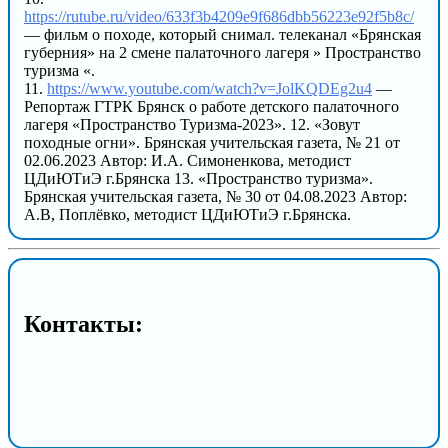
https://rutube.ru/video/633f3b4209e9f686dbb56223e92f5b8c/
— фильм о походе, который снимал. телеканал «Брянская
губерния» на 2 смене палаточного лагеря » Пространство
туризма «.
11.
https://www.youtube.com/watch?v=JolKQDEg2u4
—
Репортаж ГТРК Брянск о работе детского палаточного
лагеря «Пространство Туризма-2023». 12. «Зовут
походные огни». Брянская учительская газета, № 21 от
02.06.2023 Автор: И.А. Симоненкова, методист
ЦДиЮТиЭ г.Брянска 13. «Пространство туризма».
Брянская учительская газета, № 30 от 04.08.2023 Автор:
А.В, Поплёвко, методист ЦДиЮТиЭ г.Брянска.
Контакты: