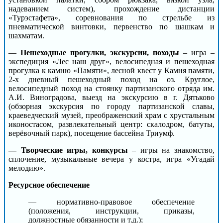
надеванием систем), прохождение дистанции
«Турэстафета», соревнования по стрельбе из
пневматической винтовки, первенство по шашкам и
шахматам.
—
Пешеходные прогулки, экскурсии, походы
– игра –
экспедиция «Лес наш друг», велосипедная и пешеходная
прогулка к камню «Памяти», лесной квест у Камня памяти,
2-х дневный пешеходный поход на оз. Круглое,
велосипедный поход на стоянку партизанского отряда им.
А.И. Виноградова, выезд на экскурсию в г. Дятьково
(обзорная экскурсия по городу партизанской славы,
краеведческий музей, преображенский храм с хрустальным
иконостасом, развлекательный центр: скалодром, батуты,
верёвочный парк), посещение бассейна Триумф.
— Творческие игры, конкурсы
– игры на знакомство,
сплочение, музыкальные вечера у костра, игра «Угадай
мелодию».
Ресурсное обеспечение
— нормативно-правовое обеспечение
(положения, инструкции, приказы,
должностные обязанности и т.д.);