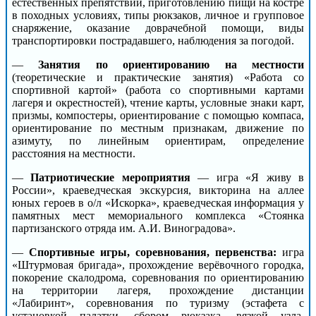
естественных препятствий, приготовлению пищи на костре
в походных условиях, типы рюкзаков, личное и групповое
снаряжение, оказание доврачебной помощи, виды
транспортировки пострадавшего, наблюдения за погодой.
—
Занятия по ориентированию на местности
(теоретические и практические занятия) «Работа со
спортивной картой» (работа со спортивными картами
лагеря и окрестностей), чтение карты, условные знаки карт,
призмы, компостеры, ориентирование с помощью компаса,
ориентирование по местным признакам, движение по
азимуту, по линейным ориентирам, определение
расстояния на местности.
—
Патриотические мероприятия
— игра «Я живу в
России», краеведческая экскурсия, викторина на аллее
юных героев в о/л «Искорка», краеведческая информация у
памятных мест мемориального комплекса «Стоянка
партизанского отряда им. А.И. Виноградова».
—
Спортивные игры, соревнования, первенства:
игра
«Штурмовая бригада», прохождение верёвочного городка,
покорение скалодрома, соревнования по ориентированию
на территории лагеря, прохождение дистанции
«Лабиринт», соревнования по туризму (эстафета с
установкой палатки, сбором рюкзака, вязкой узла,