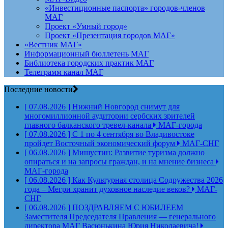
«Инвестиционные паспорта» городов-членов
МАГ
Проект «Умный город»
Проект «Презентация городов МАГ»
«Вестник МАГ»
Информационный бюллетень МАГ
Библиотека городских практик МАГ
Телеграмм канал МАГ
Последние новости
[ 07.08.2026 ]
Нижний Новгород снимут для
многомиллионной аудитории сербских зрителей
главного балканского тревел-канала
МАГ-города
[ 07.08.2026 ]
С 1 по 4 сентября во Владивостоке
пройдет Восточный экономический форум
МАГ-СНГ
[ 06.08.2026 ]
Мишустин: Развитие туризма должно
опираться и на запросы граждан, и на мнение бизнеса
МАГ-города
[ 06.08.2026 ]
Как Культурная столица Содружества 2026
года – Мегри хранит духовное наследие веков?
МАГ-
СНГ
[ 06.08.2026 ]
ПОЗДРАВЛЯЕМ С ЮБИЛЕЕМ
Заместителя Председателя Правления — генерального
директора МАГ Васюнькина Юрия Николаевича!