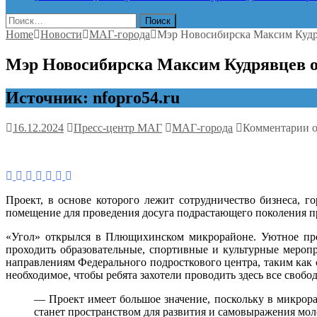
Найти:
Home
Новости
МАГ-города
Мэр Новосибирска Максим Кудр
Мэр Новосибирска Максим Кудрявцев о
Источник: nfopro54.ru
к
16.12.2024
Пресс-центр МАГ
МАГ-города
Комментарии
о
з
М
Н
М
К
Проект, в основе которого лежит сотрудничество бизнеса, г
о
помещение для проведения досуга подрастающего поколения пр
п
ц
«Угол» открылся в Плющихинском микрорайоне. Уютное прос
«
проходить образовательные, спортивные и культурные меропр
направлениям Федерального подросткового центра, таким как с
необходимое, чтобы ребята захотели проводить здесь все свобо
— Проект имеет большое значение, поскольку в микрорай
станет пространством для развития и самовыражения мо