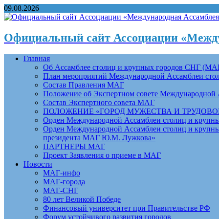
09.08.2026
Официальный сайт Ассоциации «Между
Главная
Об Ассамблее столиц и крупных городов СНГ (МА
План мероприятий Международной Ассамблеи столи
Состав Правления МАГ
Положение об Экспертном совете Международной 
Состав Экспертного совета МАГ
ПОЛОЖЕНИЕ «ГОРОД МУЖЕСТВА И ТРУДОВОЙ 
Орден Международной Ассамблеи столиц и крупных
Орден Международной Ассамблеи столиц и крупных
президента МАГ Ю.М. Лужкова»
ПАРТНЕРЫ МАГ
Проект Заявления о приеме в МАГ
Новости
МАГ-инфо
МАГ-города
МАГ-СНГ
80 лет Великой Победе
Финансовый университет при Правительстве РФ
Форум устойчивого развития городов