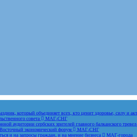
здник, который объединяет всех, кто ценит здоровье, силу и а
льственного совета
МАГ-СНГ
ной аудитории сербских зрителей главного балканского тревел
ет Восточный экономический форум
МАГ-СНГ
ься и на запросы граждан, и на мнение бизнеса
МАГ-города