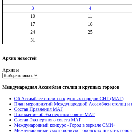
3
4
10
11
17
18
24
25
31
Архив новостей
Архивы
Международная Ассамблея столиц и крупных городов
Об Ассамблее столиц и крупных городов СНГ (МАГ)
План мероприятий Международной Ассамблеи столиц и к
Состав Правления МАГ
Положение об Экспертном совете МАГ
Состав Экспертного совета МАГ
Международный конкурс «Город в зеркале СМИ»
Международный смотр-конкурс городских практик город