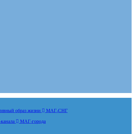
ктивный образ жизни
МАГ-СНГ
-канала
МАГ-города