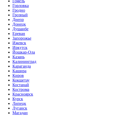
Гомель
Горловка
Гродно
Грозный
Днепр
Донецк
Душанбе
Ереван
Запорожье
Ижевск
Иркутск
Йошкар-Ола
Казань
Калининград
Караганда
Кашира
Киров
Кокшетау
Костанай
Кострома
Красноярск
Курск
Липецк
Луганск
Магадан