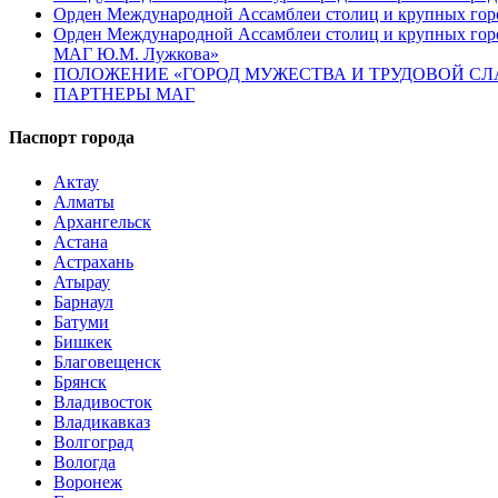
Орден Международной Ассамблеи столиц и крупных город
Орден Международной Ассамблеи столиц и крупных город
МАГ Ю.М. Лужкова»
ПОЛОЖЕНИЕ «ГОРОД МУЖЕСТВА И ТРУДОВОЙ СЛАВ
ПАРТНЕРЫ МАГ
Паспорт города
Актау
Алматы
Архангельск
Астана
Астрахань
Атырау
Барнаул
Батуми
Бишкек
Благовещенск
Брянск
Владивосток
Владикавказ
Волгоград
Вологда
Воронеж