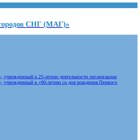
городов СНГ (МАГ)»
, учрежденный к 25-летию деятельности организации
, учрежденный к «90-летию со дня рождения Первого